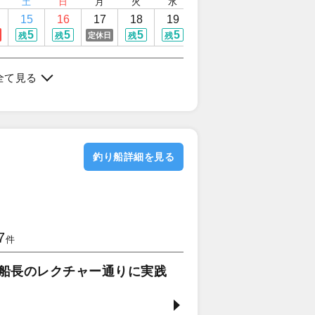
土
日
月
火
水
木
金
土
15
16
17
18
19
20
21
22
5
5
5
5
5
5
5
定休日
残
残
残
残
残
残
残
全て見る
釣り船詳細を見る
7
件
♪船長のレクチャー通りに実践