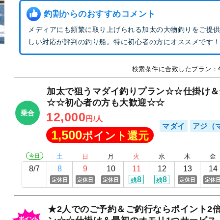
釣割からのおすすめコメント
メディアにも頻繁に取り上げられる加太の大物釣りをご提
しい対応が評判の釣り船。特に初心者の方にオススメです！
検索条件に合致したプラン：
加太で狙うマダイ釣りプラン☆☆仕掛け＆
☆☆初心者の方も大歓迎☆☆
乗合
12,000
円/人
マダイ
アジ（
1,500
ポイント還元
今日
土
日
月
火
水
木
金
8/7
8
9
10
11
12
13
14
8
8
定休日
定休日
定休日
定休日
定休
残
残
★2人でのご予約＆ご釣行ならポイント2