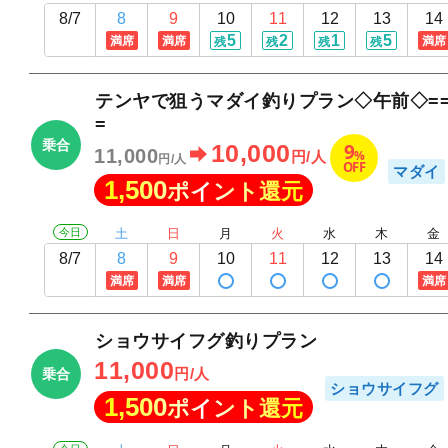
8/7
8
9
10
11
12
13
14
5
2
1
5
満席
満席
満席
残
残
残
残
テンヤで狙うマダイ釣りプラン◇午前◇===3
=
乗合
9
10,000
11,000
%
円/人
円/人
OFF
マダイ
1,500
ポイント還元
今日
土
日
月
火
水
木
金
8/7
8
9
10
11
12
13
14
満席
満席
満席
ショウサイフグ釣りプラン
11,000
円/人
乗合
ショウサイフグ
1,500
ポイント還元