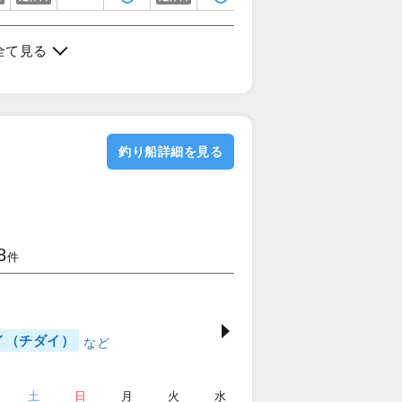
全て見る
釣り船詳細を見る
8
件
イ（チダイ）
土
日
月
火
水
木
金
土