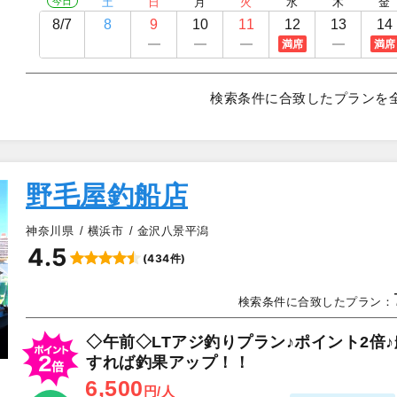
今日
土
日
月
火
水
木
金
8/7
8
9
10
11
12
13
14
満席
満席
検索条件に合致したプランを
野毛屋釣船店
神奈川県
横浜市
金沢八景平潟
4.5
(434件)
▲
検索条件に合致したプラン：
◇午前◇LTアジ釣りプラン♪ポイント2倍
すれば釣果アップ！！
6,500
円/人