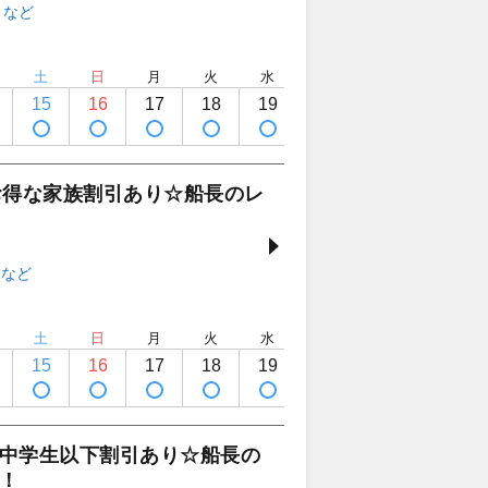
土
日
月
火
水
木
金
土
15
16
17
18
19
20
21
22
定休日
お得な家族割引あり☆船長のレ
土
日
月
火
水
木
金
土
15
16
17
18
19
20
21
22
定休日
中学生以下割引あり☆船長の
！