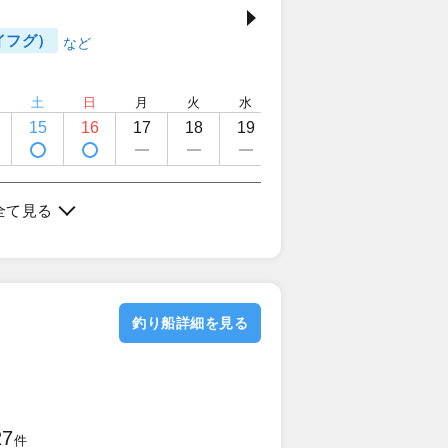
イフグ）
土
日
月
火
水
木
金
土
15
16
17
18
19
20
21
22
定休日
全て見る
釣り船詳細を見る
27
件