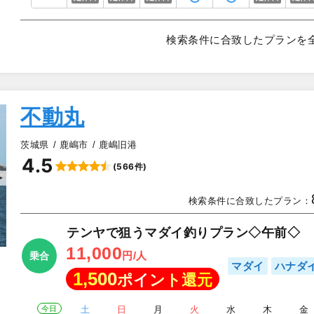
検索条件に合致したプランを
不動丸
茨城県
鹿嶋市
鹿嶋旧港
4.5
(566件)
▲
検索条件に合致したプラン：
テンヤで狙うマダイ釣りプラン◇午前◇
11,000
円/人
乗合
マダイ
ハナダ
1,500
ポイント還元
今日
土
日
月
火
水
木
金