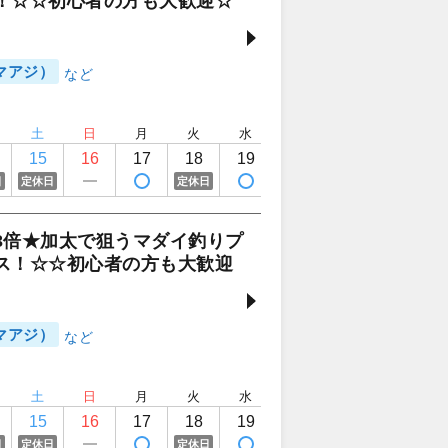
！☆☆初心者の方も大歓迎☆
マアジ）
土
日
月
火
水
木
金
土
15
16
17
18
19
20
21
22
日
定休日
定休日
3倍★加太で狙うマダイ釣りプ
ス！☆☆初心者の方も大歓迎
マアジ）
土
日
月
火
水
木
金
土
15
16
17
18
19
20
21
22
日
定休日
定休日