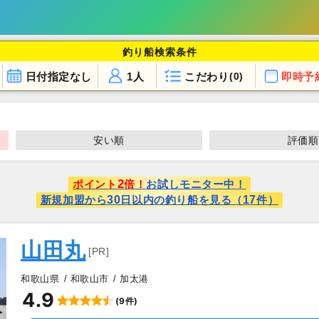
釣り船検索条件
日付指定なし
1人
こだわり
即時予
(0)
安い順
評価順
2
ポイント
倍！
お試しモニター中！
30
17
新規加盟から
日以内の釣り船を見る（
件）
山田丸
[PR]
和歌山県
和歌山市
加太港
4.9
(9件)
▲