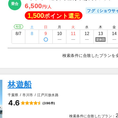
乗合
6,500
円/人
フグ（ショウサ
1,500
ポイント還元
今日
土
日
月
火
水
木
金
8/7
8
9
10
11
12
13
14
定休日
検索条件に合致したプランを
林遊船
千葉県
市川市
江戸川放水路
4.6
(396件)
▲
検索条件に合致したプラン：