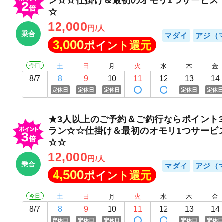
ン☆☆仕掛け＆最初のオモリ1つサービス
☆
12,000
円/人
乗合
マダイ
アジ（
3,000
ポイント還元
今日
土
日
月
火
水
木
金
8/7
8
9
10
11
12
13
14
定休日
定休日
定休日
定休日
定休
★3人以上のご予約＆ご釣行ならポイント
ラン☆☆仕掛け＆最初のオモリ1つサービ
☆☆
12,000
円/人
乗合
マダイ
アジ（
4,500
ポイント還元
今日
土
日
月
火
水
木
金
8/7
8
9
10
11
12
13
14
定休日
定休日
定休日
定休日
定休