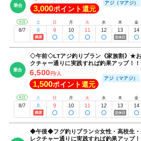
アジ（マアジ）
乗合
3,000
ポイント還元
今日
土
日
月
火
水
木
金
8/7
8
9
10
11
12
13
14
満席
定休日
◇午前◇LTアジ釣りプラン《家族割》★
クチャー通りに実践すれば釣果アップ！！
乗合
6,500
円/人
アジ（マアジ）
1,500
ポイント還元
今日
土
日
月
火
水
木
金
8/7
8
9
10
11
12
13
14
満席
定休日
◆午後◆フグ釣りプラン☆女性・高校生・
レクチャー通りに実践すれば釣果アップ！