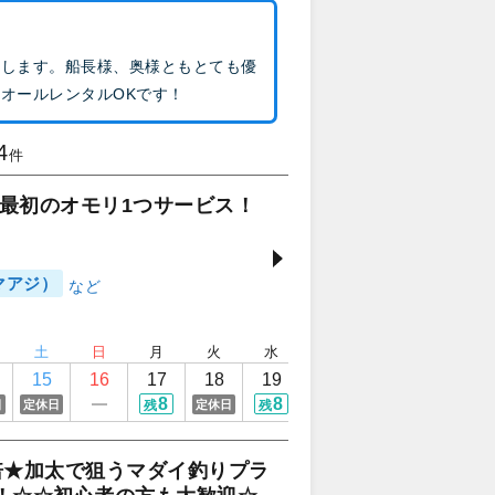
供します。船長様、奥様ともとても優
オールレンタルOKです！
4
件
最初のオモリ1つサービス！
マアジ）
土
日
月
火
水
木
金
土
15
16
17
18
19
20
21
22
8
8
8
8
8
日
定休日
定休日
残
残
残
残
残
倍★加太で狙うマダイ釣りプラ