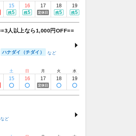
15
16
17
18
19
20
21
22
5
5
5
5
5
5
3
定休日
残
残
残
残
残
残
残
人以上なら1,000円OFF==
ハナダイ（チダイ）
土
日
月
火
水
木
金
土
15
16
17
18
19
20
21
22
定休日