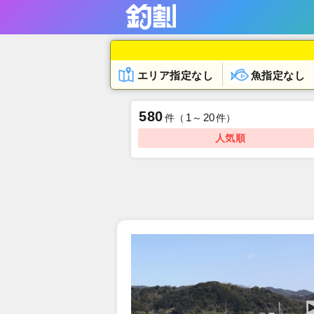
エリア指定なし
魚指定なし
580
1
20
件
（
～
件）
人気順