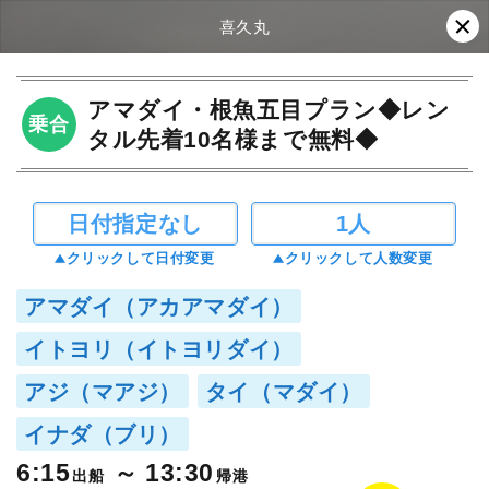
喜久丸
アマダイ・根魚五目プラン◆レン
乗合
タル先着10名様まで無料◆
日付指定なし
1人
クリックして日付変更
クリックして人数変更
アマダイ（アカアマダイ）
イトヨリ（イトヨリダイ）
アジ（マアジ）
タイ（マダイ）
イナダ（ブリ）
6:15
13:30
出船
帰港