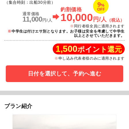
9
（集合時刻：出船30分前）
%
OFF
釣割価格
10,000
通常価格
11,000
円/人
（税込）
円/人
同行者様全員に適用されます
中学生は付けエサ別となります。お子様は安全を考慮して中学生
以上とさせていただきます。
1,500
ポイント還元
申し込み代表者様のみに適用されます
日付を選択して、予約へ進む
プラン紹介