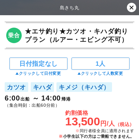
島きち丸
★エサ釣り★カツオ・キハダ釣り
乗合
プラン（ルアー・エビング不可）
日付指定なし
1人
クリックして日付変更
クリックして人数変更
カツオ
キハダ
キメジ（キハダ）
6:00
14:00
出船
帰港
（集合時刻：出船60分前）
釣割価格
13,500
円/人
（税込）
同行者様全員に適用されます
小学生以下の方はご乗船できません。