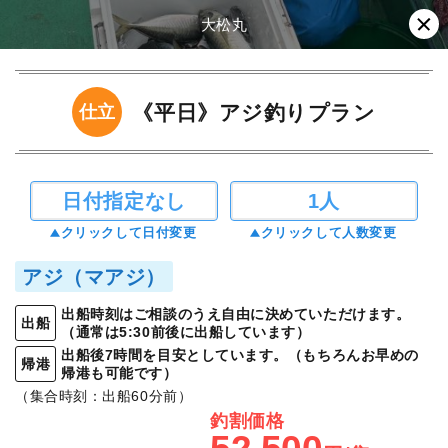
大松丸
《平日》アジ釣りプラン
仕立
日付指定なし
1人
クリックして日付変更
クリックして人数変更
アジ（マアジ）
出船時刻はご相談のうえ自由に決めていただけます。
出船
（通常は5:30前後に出船しています）
出船後7時間を目安としています。（もちろんお早めの
帰港
帰港も可能です）
（集合時刻：出船60分前）
釣割価格