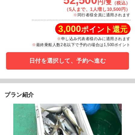
52,500
円/隻
（税込）
（5人まで、1人増し10,500円）
同行者様全員に適用されます
3,000
ポイント還元
申し込み代表者様のみに適用されます
最終乗船人数2名以下で予約の場合は1,500ポイント
日付を選択して、予約へ進む
プラン紹介