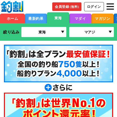
会員登録
ログイン
（無料）
東海
ホーム
最新釣果
マダイ
マガジン
絞り込み
東海
マアジ