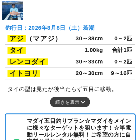
釣行日：2026年8月8日（土）若潮
アジ
（マアジ）
30～38cm
0～2匹
タイ
1.00kg
合計1匹
レンコダイ
30～33cm
0～2匹
イトヨリ
20～30cm
9～16匹
タイの型は見たが後当たらず五目に移動。
続きを表示
マダイ五目釣りプラン☆マダイをメイン
に様々なターゲットを狙います！☆竿電
動リールレンタル無料！ご希望の方に自