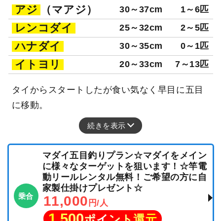
アジ
（マアジ）
30～37cm
1～6匹
レンコダイ
25～32cm
2～5匹
ハナダイ
30～35cm
0～1匹
イトヨリ
20～33cm
7～13匹
タイからスタートしたが食い気なく早目に五目
に移動。
続きを表示
マダイ五目釣りプラン☆マダイをメイン
に様々なターゲットを狙います！☆竿電
動リールレンタル無料！ご希望の方に自
家製仕掛けプレゼント☆
乗合
11,000
円/人
1,500
ポイント還元