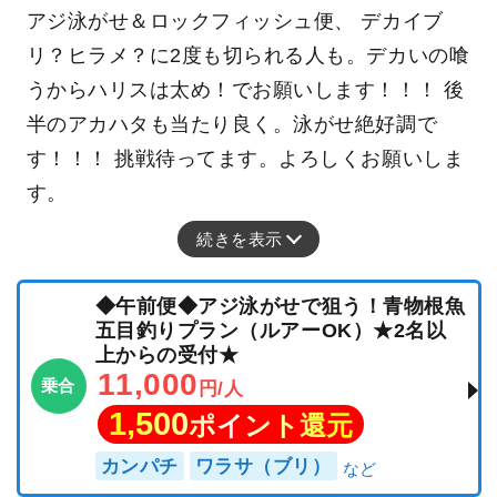
アジ泳がせ＆ロックフィッシュ便、 デカイブ
リ？ヒラメ？に2度も切られる人も。デカいの喰
うからハリスは太め！でお願いします！！！ 後
半のアカハタも当たり良く。泳がせ絶好調で
す！！！ 挑戦待ってます。よろしくお願いしま
す。
続きを表示
◆午前便◆アジ泳がせで狙う！青物根魚
五目釣りプラン（ルアーOK）★2名以
上からの受付★
11,000
乗合
円/人
1,500
ポイント還元
カンパチ
ワラサ（ブリ）