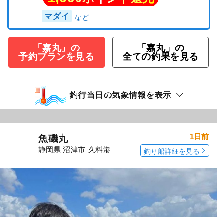
マダイ
「嘉丸」の
「嘉丸」の
予約プランを見る
全ての釣果を見る
釣行当日の気象情報を表示
1日前
魚磯丸
静岡県 沼津市 久料港
釣り船詳細を見る