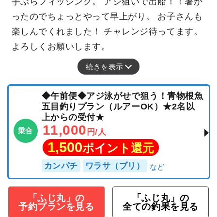
手ぶらフィッシング。 アジ狙いで出船！！暑か
ったのでちょっとやって早上がり。 お子さんも
楽しんでくれました！ チャレンジ待ってます。
よろしくお願いします。
続きを表示
◆午前便◆アジ泳がせで狙う！青物根魚
五目釣りプラン（ルアーOK）★2名以
上からの受付★
11,000
乗合
円/人
1,500
ポイント還元
カンパチ
ワラサ（ブリ）
「ふじ丸」の
「ふじ丸」の
予約プランを見る
全ての釣果を見る