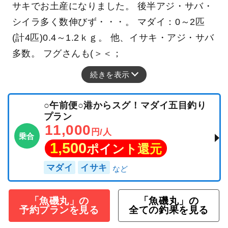
サキでお土産になりました。 後半アジ・サバ・
シイラ多く数伸びず・・・。 マダイ：0～2匹
(計4匹)0.4～1.2ｋｇ。 他、イサキ・アジ・サバ
多数。 フグさんも(＞＜；
続きを表示
○午前便○港からスグ！マダイ五目釣り
プラン
11,000
円/人
乗合
1,500
ポイント還元
マダイ
イサキ
「魚磯丸」の
「魚磯丸」の
予約プランを見る
全ての釣果を見る