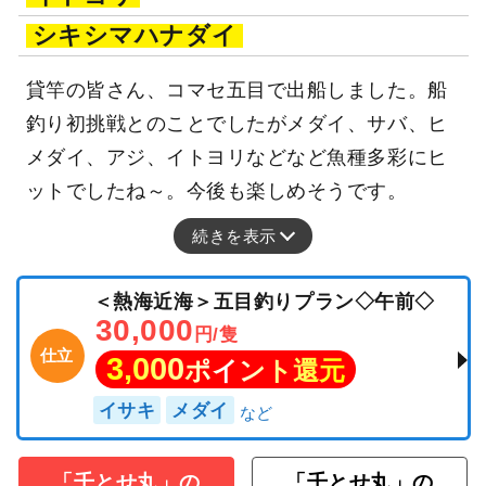
シキシマハナダイ
貸竿の皆さん、コマセ五目で出船しました。船
釣り初挑戦とのことでしたがメダイ、サバ、ヒ
メダイ、アジ、イトヨリなどなど魚種多彩にヒ
ットでしたね～。今後も楽しめそうです。
続きを表示
＜熱海近海＞五目釣りプラン◇午前◇
30,000
円/隻
仕立
3,000
ポイント還元
イサキ
メダイ
「千とせ丸」の
「千とせ丸」の