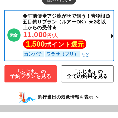
続きを表示
◆午前便◆アジ泳がせで狙う！青物根魚
五目釣りプラン（ルアーOK）★2名以
上からの受付★
11,000
乗合
円/人
1,500
ポイント還元
カンパチ
ワラサ（ブリ）
「ふじ丸」の
「ふじ丸」の
予約プランを見る
全ての釣果を見る
釣行当日の気象情報を表示