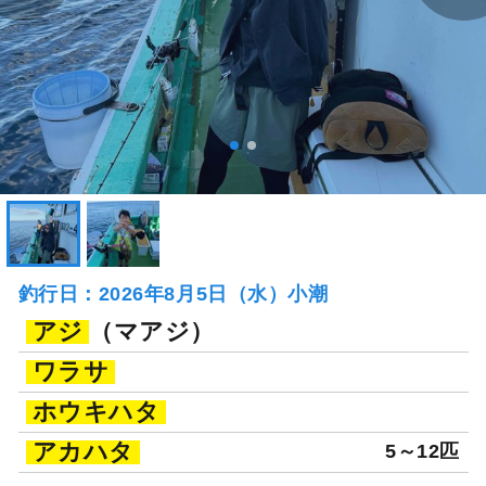
釣行日：2026年8月5日（水）小潮
アジ
（マアジ）
ワラサ
ホウキハタ
アカハタ
5～12匹