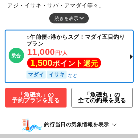
アジ・イサキ・サバ・アマダイ等々。
続きを表示
○午前便○港からスグ！マダイ五目釣り
プラン
11,000
円/人
乗合
1,500
ポイント還元
マダイ
イサキ
「魚磯丸」の
「魚磯丸」の
予約プランを見る
全ての釣果を見る
釣行当日の気象情報を表示