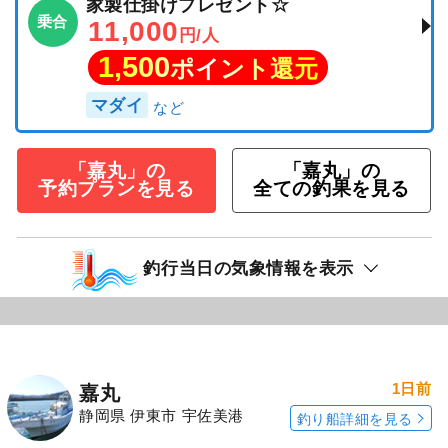
家製仕掛けプレゼント☆
乗合
11,000
円/人
1,500
ポイント還元
マダイ
「嘉丸」の
「嘉丸」の
予約プランを見る
全ての釣果を見る
釣行当日の気象情報を表示
1日前
嘉丸
静岡県 伊東市 宇佐美港
釣り船詳細を見る