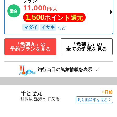
プラン
11,000
円/人
乗合
1,500
ポイント還元
マダイ
イサキ
「魚磯丸」の
「魚磯丸」の
予約プランを見る
全ての釣果を見る
釣行当日の気象情報を表示
6日前
千とせ丸
静岡県 熱海市 戸又港
釣り船詳細を見る