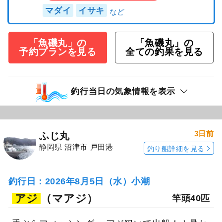
マダイ
イサキ
「魚磯丸」の
「魚磯丸」の
予約プランを見る
全ての釣果を見る
釣行当日の気象情報を表示
3日前
ふじ丸
静岡県 沼津市 戸田港
釣り船詳細を見る
釣行日：2026年8月5日（水）小潮
アジ
（マアジ）
竿頭40匹