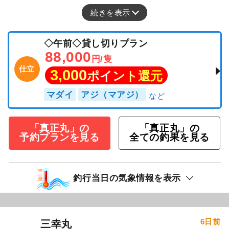
続きを表示
◇午前◇貸し切りプラン
88,000
円/隻
仕立
3,000
ポイント還元
マダイ
アジ（マアジ）
「真正丸」の
「真正丸」の
予約プランを見る
全ての釣果を見る
釣行当日の気象情報を表示
6日前
三幸丸