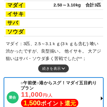
マダイ
2.50～3.10kg
合計3匹
イサキ
サバ
ソウダ
マダイ：3匹、2.5～3.1ｋｇ(3ｋｇも含む) 喰い
渋かったですが、良型揃い。 他イサキ。 大アジ
狙いはサバ・ソウダ多く苦戦でした(^^；
続きを表示
○午前便○港からスグ！マダイ五目釣り
プラン
11,000
円/人
乗合
1,500
ポイント還元