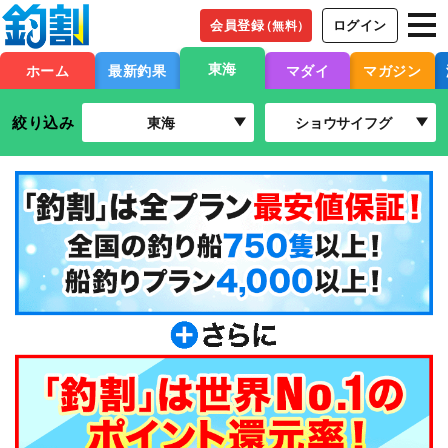
会員登録
ログイン
（無料）
東海
ホーム
最新釣果
マダイ
マガジン
絞り込み
東海
ショウサイフグ