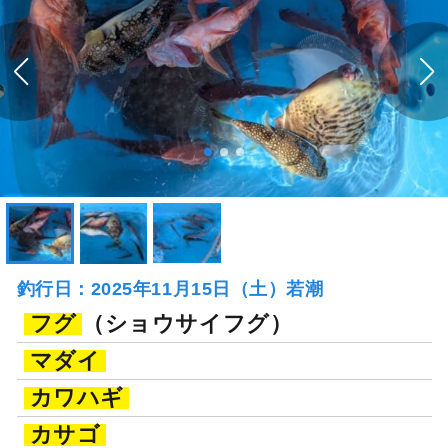
釣行日：2025年11月15日（土）若潮
フグ
（ショウサイフグ）
マダイ
カワハギ
カサゴ