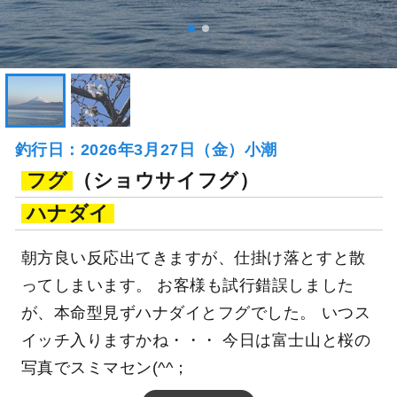
釣行日：2026年3月27日（金）小潮
フグ
（ショウサイフグ）
ハナダイ
朝方良い反応出てきますが、仕掛け落とすと散
ってしまいます。 お客様も試行錯誤しました
が、本命型見ずハナダイとフグでした。 いつス
イッチ入りますかね・・・ 今日は富士山と桜の
写真でスミマセン(^^；