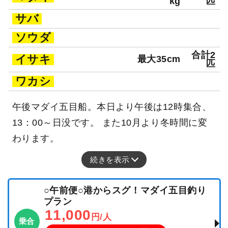
kg
匹
サバ
ソウダ
合計2
イサキ
最大35cm
匹
ワカシ
午後マダイ五目船。本日より午後は12時集合、
13：00～日没です。 また10月より冬時間に変
わります。
続きを表示
○午前便○港からスグ！マダイ五目釣り
プラン
11,000
円/人
乗合