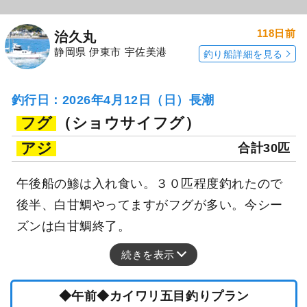
118日前
治久丸
静岡県 伊東市 宇佐美港
釣り船詳細を見る
釣行日：2026年4月12日（日）長潮
フグ
（ショウサイフグ）
アジ
合計30匹
午後船の鯵は入れ食い。３０匹程度釣れたので
後半、白甘鯛やってますがフグが多い。今シー
ズンは白甘鯛終了。
続きを表示
◆午前◆カイワリ五目釣りプラン