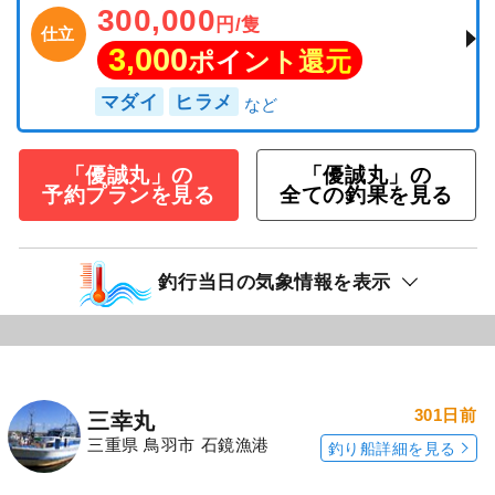
300,000
円/隻
仕立
3,000
ポイント還元
マダイ
ヒラメ
「優誠丸」の
「優誠丸」の
予約プランを見る
全ての釣果を見る
釣行当日の気象情報を表示
301日前
三幸丸
三重県 鳥羽市 石鏡漁港
釣り船詳細を見る