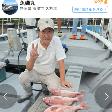
327日前
魚磯丸
静岡県 沼津市 久料港
釣り船詳細を見る