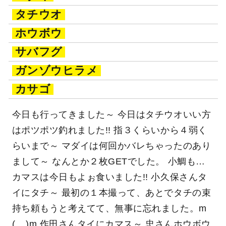
タチウオ
ホウボウ
サバフグ
ガンゾウヒラメ
カサゴ
今日も行ってきました～ 今日はタチウオいい方
はポツポツ釣れました!! 指３くらいから４弱く
らいまで～ マダイは何回かバレちゃったのあり
まして～ なんとか２枚GETでした。 小鯛も…
カマスは今日もよぉ食いました!! 小久保さんタ
イにタチ～ 最初の１本撮って、あとでタチの束
持ち頼もうと考えてて、無事に忘れました。m
(__)m 作田さんタイにカマス～ 忠さんホウボウ