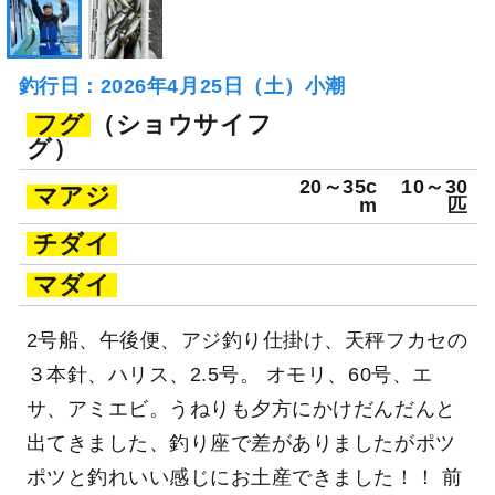
釣行日：2026年4月25日（土）小潮
フグ
（ショウサイフ
グ）
20～35c
10～30
マアジ
m
匹
チダイ
マダイ
2号船、午後便、アジ釣り仕掛け、天秤フカセの
３本針、ハリス、2.5号。 オモリ、60号、エ
サ、アミエビ。うねりも夕方にかけだんだんと
出てきました、釣り座で差がありましたがポツ
ポツと釣れいい感じにお土産できました！！ 前