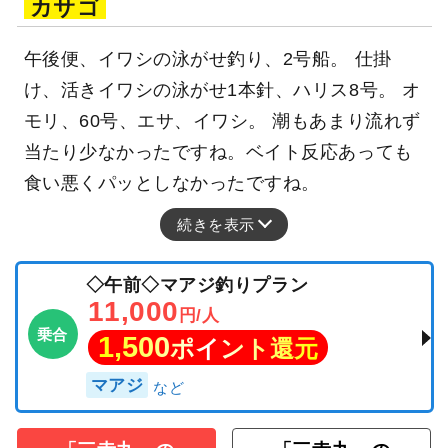
カサゴ
午後便、イワシの泳がせ釣り、2号船。 仕掛
け、活きイワシの泳がせ1本針、ハリス8号。 オ
モリ、60号、エサ、イワシ。 潮もあまり流れず
当たり少なかったですね。ベイト反応あっても
食い悪くパッとしなかったですね。
続きを表示
◇午前◇マアジ釣りプラン
11,000
円/人
乗合
1,500
ポイント還元
マアジ