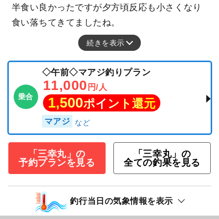
半食い良かったですが夕方頃反応も小さくなり
食い落ちてきてましたね。
続きを表示
◇午前◇マアジ釣りプラン
11,000
円/人
乗合
1,500
ポイント還元
マアジ
「三幸丸」の
「三幸丸」の
予約プランを見る
全ての釣果を見る
釣行当日の気象情報を表示