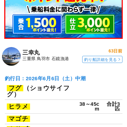
63日前
三幸丸
三重県 鳥羽市 石鏡漁港
釣り船詳細を見る
釣行日：2026年6月6日（土）中潮
フグ
（ショウサイフ
グ）
38～45c
合計3
ヒラメ
m
匹
マゴチ