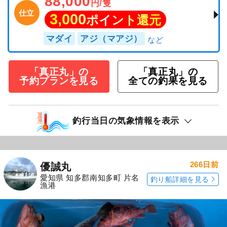
88,000
円/隻
仕立
3,000
ポイント還元
マダイ
アジ（マアジ）
「真正丸」の
「真正丸」の
予約プランを見る
全ての釣果を見る
釣行当日の気象情報を表示
266日前
優誠丸
愛知県 知多郡南知多町 片名
釣り船詳細を見る
漁港