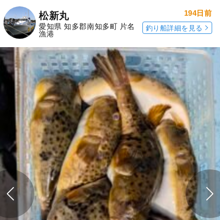
194日前
松新丸
愛知県 知多郡南知多町 片名
釣り船詳細を見る
漁港