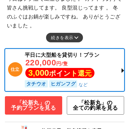
皆さん挑戦してます。 良型混じってます 。 冬
のふぐはお鍋が楽しみですね。 ありがとうござ
いました 。
続きを表示
平日に大型船を貸切り！プラン
220,000
円/隻
仕立
3,000
ポイント還元
タチウオ
ヒガンフグ
「松新丸」の
「松新丸」の
予約プランを見る
全ての釣果を見る