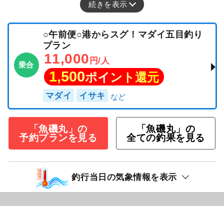
続きを表示
○午前便○港からスグ！マダイ五目釣り
プラン
11,000
円/人
乗合
1,500
ポイント還元
マダイ
イサキ
「魚磯丸」の
「魚磯丸」の
予約プランを見る
全ての釣果を見る
釣行当日の気象情報を表示