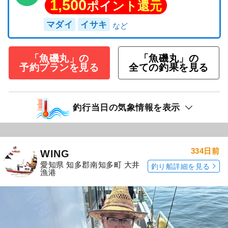
1,500
ポイント還元
マダイ
イサキ
「魚磯丸」の
「魚磯丸」の
予約プランを見る
全ての釣果を見る
釣行当日の気象情報を表示
334日前
WING
愛知県 知多郡南知多町 大井
釣り船詳細を見る
漁港