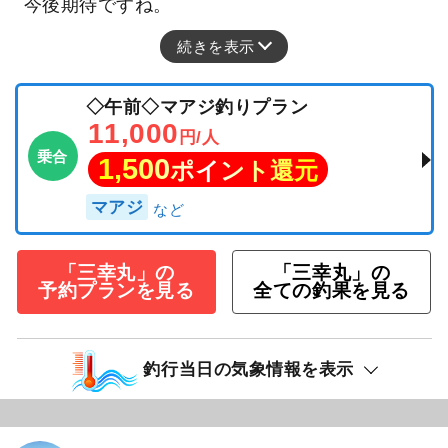
今後期待ですね。
続きを表示
◇午前◇マアジ釣りプラン
11,000
円/人
乗合
1,500
ポイント還元
マアジ
「三幸丸」の
「三幸丸」の
予約プランを見る
全ての釣果を見る
釣行当日の気象情報を表示