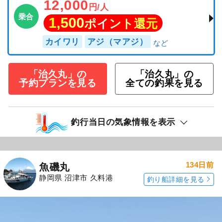
12,000
円/人
乗合
1,500
ポイント還元
カイワリ
アジ（マアジ）
「治久丸」の
「治久丸」の
予約プランを見る
全ての釣果を見る
釣行当日の気象情報を表示
134日前
魚磯丸
静岡県 沼津市 久料港
釣り船詳細を見る