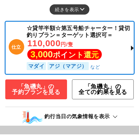
続きを表示
☆貸竿半額☆第五号船チャーター！貸切
釣りプラン＝ターゲット選択可＝
110,000
円/隻
仕立
3,000
ポイント還元
マダイ
アジ（マアジ）
「魚磯丸」の
「魚磯丸」の
予約プランを見る
全ての釣果を見る
釣行当日の気象情報を表示