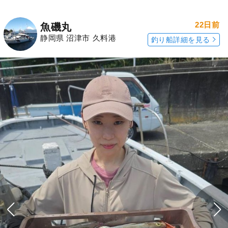
22日前
魚磯丸
静岡県 沼津市 久料港
釣り船詳細を見る