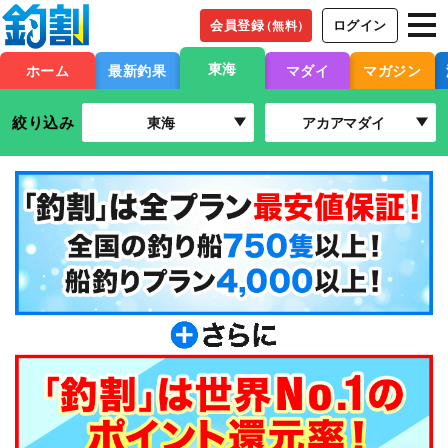
会員登録
ログイン
（無料）
東海
ホーム
最新釣果
マダイ
マガジン
絞り込み
東海
アカアマダイ