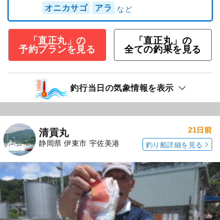
オニカサゴ
アラ
「直正丸」の
「直正丸」の
予約プランを見る
全ての釣果を見る
釣行当日の気象情報を表示
21日前
清貢丸
静岡県 伊東市 宇佐美港
釣り船詳細を見る