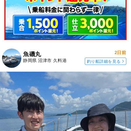
2日前
魚磯丸
静岡県 沼津市 久料港
釣り船詳細を見る