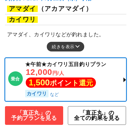
アマダイ
（アカアマダイ）
カイワリ
アマダイ、カイワリなどが釣れました。
続きを表示
★午前★カイワリ五目釣りプラン
12,000
円/人
乗合
1,500
ポイント還元
カイワリ
「直正丸」の
「直正丸」の
予約プランを見る
全ての釣果を見る