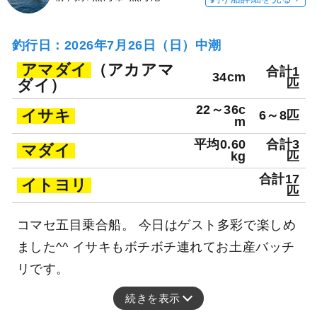
釣行日：2026年7月26日（日）中潮
アマダイ
（アカアマ
合計1
34cm
ダイ）
匹
22～36c
イサキ
6～8匹
m
平均0.60
合計3
マダイ
kg
匹
合計17
イトヨリ
匹
コマセ五目乗合船。 今日はゲスト多彩で楽しめ
ました^^ イサキもボチボチ連れてお土産バッチ
リです。
続きを表示