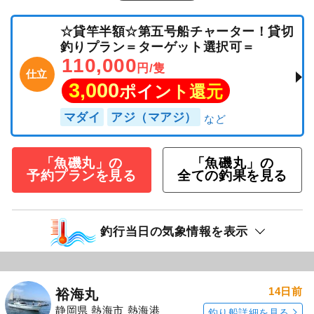
☆貸竿半額☆第五号船チャーター！貸切
釣りプラン＝ターゲット選択可＝
110,000
円/隻
仕立
3,000
ポイント還元
マダイ
アジ（マアジ）
「魚磯丸」の
「魚磯丸」の
予約プランを見る
全ての釣果を見る
釣行当日の気象情報を表示
14日前
裕海丸
静岡県 熱海市 熱海港
釣り船詳細を見る