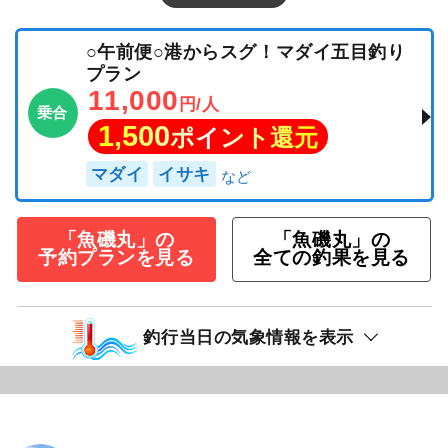
○午前便○港からスグ！マダイ五目釣り
プラン
11,000
円/人
乗合
1,500
ポイント還元
マダイ
イサキ
「魚磯丸」の
「魚磯丸」の
予約プランを見る
全ての釣果を見る
釣行当日の気象情報を表示