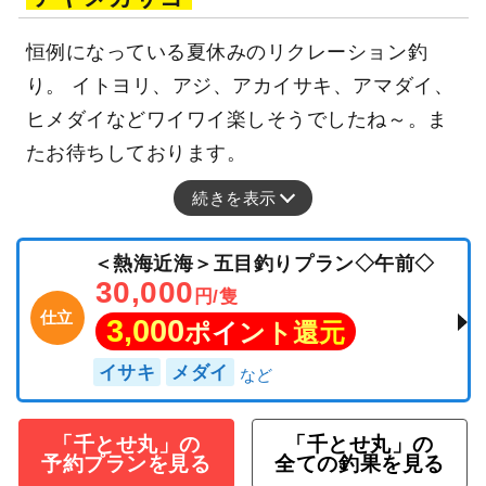
恒例になっている夏休みのリクレーション釣
り。 イトヨリ、アジ、アカイサキ、アマダイ、
ヒメダイなどワイワイ楽しそうでしたね～。ま
たお待ちしております。
続きを表示
＜熱海近海＞五目釣りプラン◇午前◇
30,000
円/隻
仕立
3,000
ポイント還元
イサキ
メダイ
「千とせ丸」の
「千とせ丸」の
予約プランを見る
全ての釣果を見る