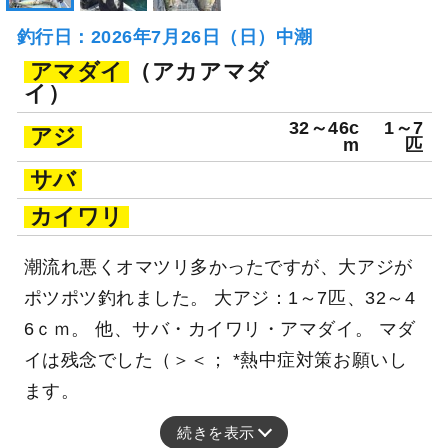
釣行日：2026年7月26日（日）中潮
アマダイ
（アカアマダ
イ）
32～46c
1～7
アジ
m
匹
サバ
カイワリ
潮流れ悪くオマツリ多かったですが、大アジが
ポツポツ釣れました。 大アジ：1～7匹、32～4
6ｃｍ。 他、サバ・カイワリ・アマダイ。 マダ
イは残念でした（＞＜； *熱中症対策お願いし
ます。
続きを表示