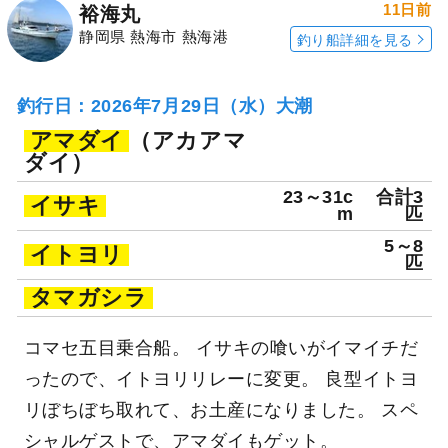
11日前
裕海丸
静岡県 熱海市 熱海港
釣り船詳細を見る
釣行日：2026年7月29日（水）大潮
アマダイ
（アカアマ
ダイ）
23～31c
合計3
イサキ
m
匹
5～8
イトヨリ
匹
タマガシラ
コマセ五目乗合船。 イサキの喰いがイマイチだ
ったので、イトヨリリレーに変更。 良型イトヨ
リぼちぼち取れて、お土産になりました。 スペ
シャルゲストで、アマダイもゲット。