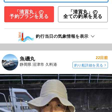
「清貢丸」の
「清貢丸」の
予約プランを見る
全ての釣果を見る
釣行当日の気象情報を表示
22日前
魚磯丸
静岡県 沼津市 久料港
釣り船詳細を見る