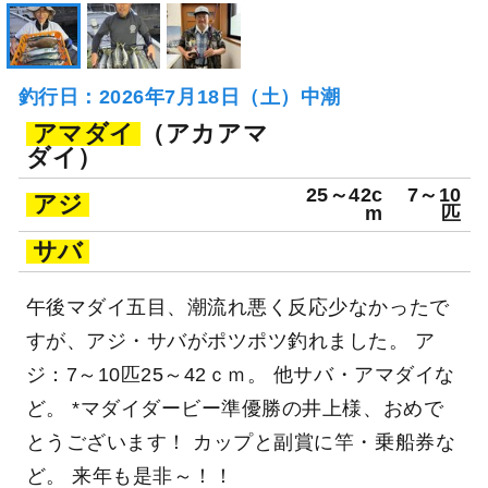
釣行日：2026年7月18日（土）中潮
アマダイ
（アカアマ
ダイ）
25～42c
7～10
アジ
m
匹
サバ
午後マダイ五目、潮流れ悪く反応少なかったで
すが、アジ・サバがポツポツ釣れました。 ア
ジ：7～10匹25～42ｃｍ。 他サバ・アマダイな
ど。 *マダイダービー準優勝の井上様、おめで
とうございます！ カップと副賞に竿・乗船券な
ど。 来年も是非～！！