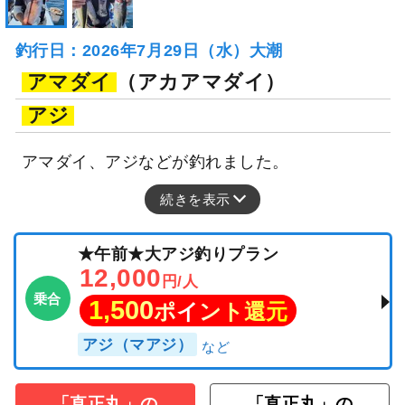
釣行日：2026年7月29日（水）大潮
アマダイ
（アカアマダイ）
アジ
アマダイ、アジなどが釣れました。
続きを表示
★午前★大アジ釣りプラン
12,000
円/人
乗合
1,500
ポイント還元
アジ（マアジ）
「直正丸」の
「直正丸」の