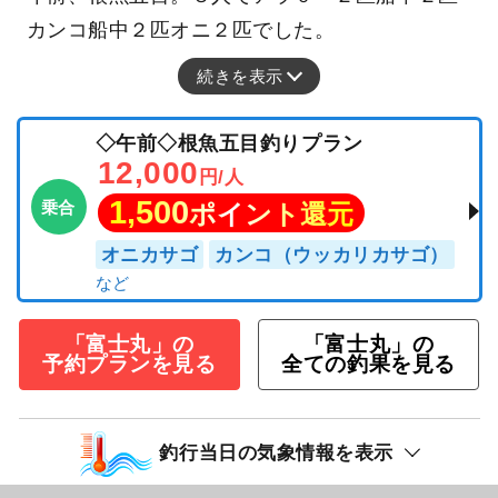
カンコ船中２匹オニ２匹でした。
続きを表示
◇午前◇根魚五目釣りプラン
12,000
円/人
1,500
乗合
ポイント還元
オニカサゴ
カンコ（ウッカリカサゴ）
「富士丸」の
「富士丸」の
予約プランを見る
全ての釣果を見る
釣行当日の気象情報を表示