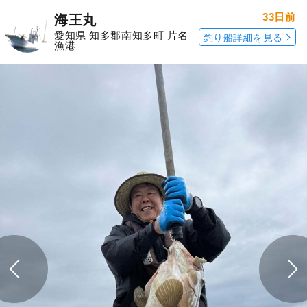
33日前
海王丸
愛知県 知多郡南知多町 片名
釣り船詳細を見る
漁港