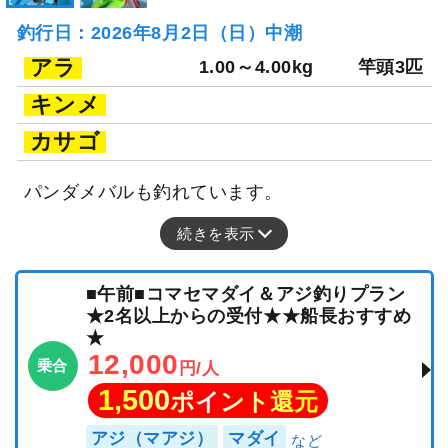
釣行日：2026年8月2日（日）中潮
アラ
1.00～4.00kg
竿頭3匹
キンメ
カサゴ
パンダメバルも釣れています。
続きを表示
■午前■コマセマダイ＆アジ釣りプラン
★2名以上からの受付★★船長おすすめ
★
12,000
乗合
円/人
1,500
ポイント還元
アジ（マアジ）
マダイ