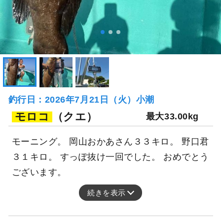
釣行日：2026年7月21日（火）小潮
モロコ
（クエ）
最大33.00kg
モーニング。 岡山おかあさん３３キロ。 野口君
３１キロ。 すっぽ抜け一回でした。 おめでとう
ございます。
続きを表示