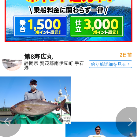
2日前
第8寿広丸
静岡県 賀茂郡南伊豆町 手石
釣り船詳細を見る
港