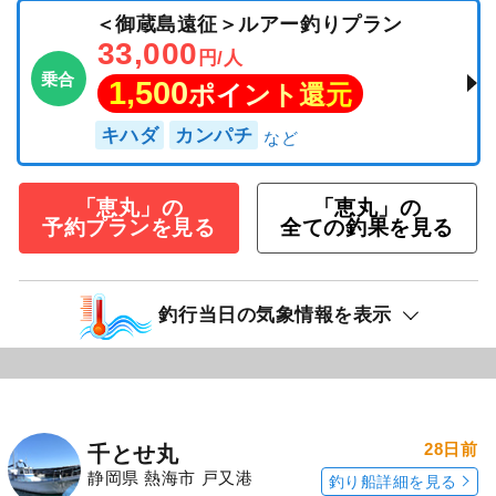
＜御蔵島遠征＞ルアー釣りプラン
33,000
円/人
乗合
1,500
ポイント還元
キハダ
カンパチ
「恵丸」の
「恵丸」の
予約プランを見る
全ての釣果を見る
釣行当日の気象情報を表示
28日前
千とせ丸
静岡県 熱海市 戸又港
釣り船詳細を見る