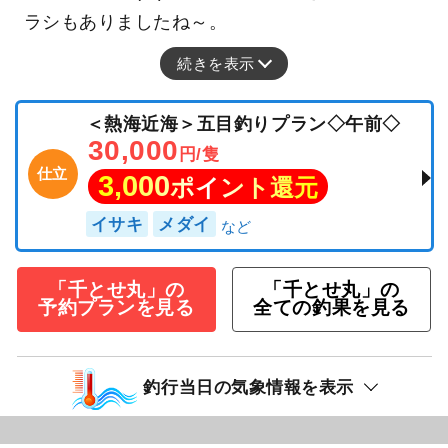
ラシもありましたね～。
続きを表示
＜熱海近海＞五目釣りプラン◇午前◇
30,000
円/隻
仕立
3,000
ポイント還元
イサキ
メダイ
「千とせ丸」の
「千とせ丸」の
予約プランを見る
全ての釣果を見る
釣行当日の気象情報を表示