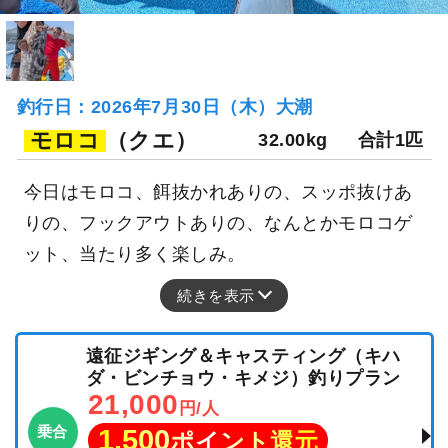
釣行日：2026年7月30日（木）大潮
モロコ
（クエ）
32.00kg
合計1匹
今日はモロコ、餌抜かれありの、スッポ抜けあ
りの、フックアウトありの、なんとかモロコゲ
ット、当たり多く楽しみ。
続きを表示
遠征ジギング＆キャスティング（キハ
ダ・ビンチョウ・キメジ）釣りプラン
21,000
円/人
乗合
1,500
ポイント還元