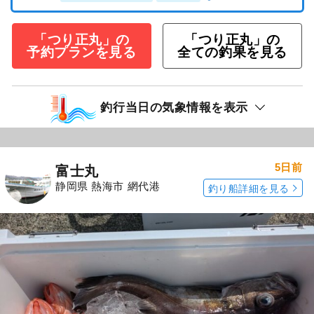
「つり正丸」の
「つり正丸」の
予約プランを見る
全ての釣果を見る
釣行当日の気象情報を表示
5日前
富士丸
静岡県 熱海市 網代港
釣り船詳細を見る