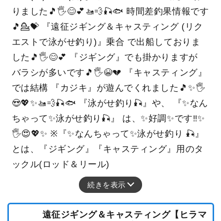
りました🎵🖐😊💕🚤💨🎣🐟 時間差釣果情報です
🎵💁💝 『遠征ジギング＆キャスティング (リク
エストで泳がせ釣り)』乗合 で出船しておりま
した🎵🖐😊💕 『ジギング』でも掛かりますが
バラシが多いです🎵🖐😭💔 『キャスティング』
では結構 『カジキ』が遊んでくれました🎵✨🖐
😍💖✨🚤💨🎣🐟 『泳がせ釣り🎣』や、 『✨なん
ちゃって✨泳がせ釣り🎣』 は、✨好調✨です‼️✨
🖐😍💖✨ ※『✨なんちゃって✨泳がせ釣り 🎣』
とは、『ジギング』『キャスティング』用のタ
ックル(ロッド＆リール)
続きを表示
遠征ジギング＆キャスティング【ヒラマ