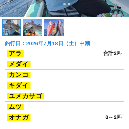
釣行日：2026年7月18日（土）中潮
アラ
合計2匹
メダイ
カンコ
キダイ
ユメカサゴ
ムツ
オナガ
0～2匹