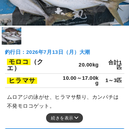
釣行日：2026年7月13日（月）大潮
モロコ
（ク
合計1
20.00kg
エ）
匹
10.00～17.00k
ヒラマサ
1～3匹
g
ムロアジの泳がせ、ヒラマサ祭り、カンパチは
不発モロコゲット。
続きを表示