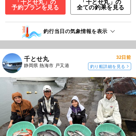
「千とせ丸」の
「千とせ丸」の
予約プランを見る
全ての釣果を見る
釣行当日の気象情報を表示
32日前
千とせ丸
静岡県 熱海市 戸又港
釣り船詳細を見る