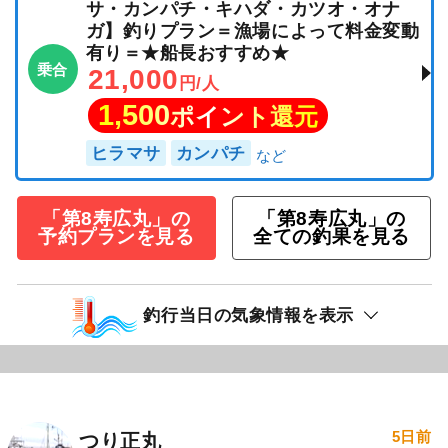
サ・カンパチ・キハダ・カツオ・オナ
ガ】釣りプラン＝漁場によって料金変動
有り＝★船長おすすめ★
乗合
21,000
円/人
1,500
ポイント還元
ヒラマサ
カンパチ
「第8寿広丸」の
「第8寿広丸」の
予約プランを見る
全ての釣果を見る
釣行当日の気象情報を表示
5日前
つり正丸