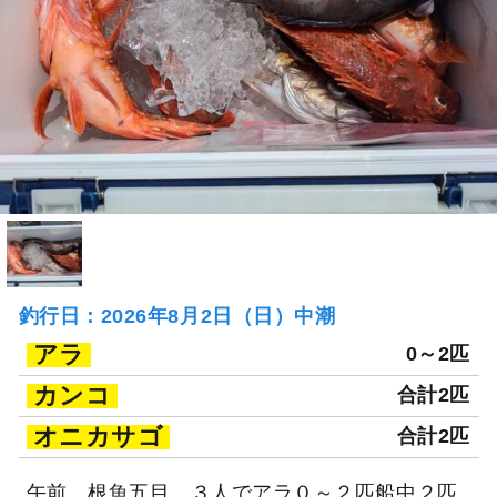
釣行日：2026年8月2日（日）中潮
アラ
0～2匹
カンコ
合計2匹
オニカサゴ
合計2匹
午前、根魚五目。３人でアラ０～２匹船中２匹