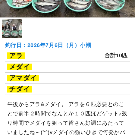
釣行日：2026年7月6日（月）小潮
アラ
合計10匹
メダイ
アマダイ
チダイ
午後からアラ&メダイ。 アラを６匹必要とのこ
とで前半２時間でなんとか１０匹ほどゲット♪残
り時間でメダイを狙って皆さん好調にあたって
いましたね～(^^)vメダイの強いひきで何発かバ