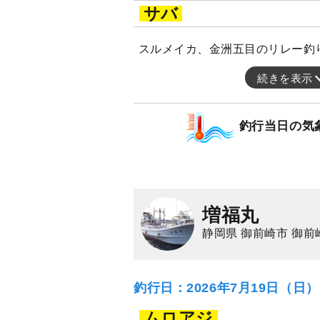
サバ
スルメイカ、金洲五目のリレー釣
続きを表示
釣行当日の気
増福丸
静岡県 御前崎市 御前
釣行日：2026年7月19日（日
ムロアジ