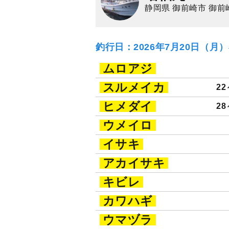
静岡県 御前崎市 御前
釣行日：2026年7月20日（月
ムロアジ
スルメイカ
22
ヒメダイ
28
ウメイロ
イサキ
アカイサキ
キビレ
カワハギ
ウマヅラ