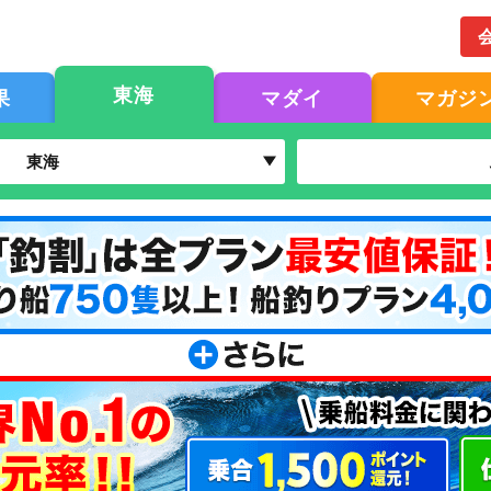
東海
果
マダイ
マガジ
東海