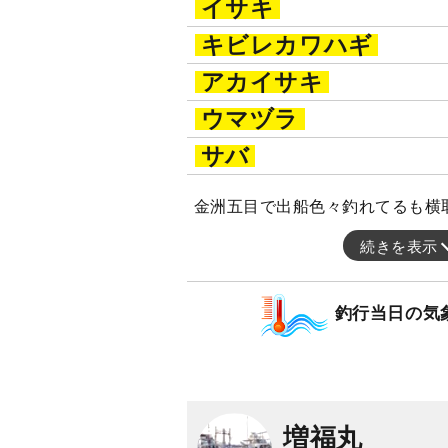
イサキ
キビレカワハギ
アカイサキ
ウマヅラ
サバ
金洲五目で出船色々釣れてるも横
続きを表示
釣行当日の気
増福丸