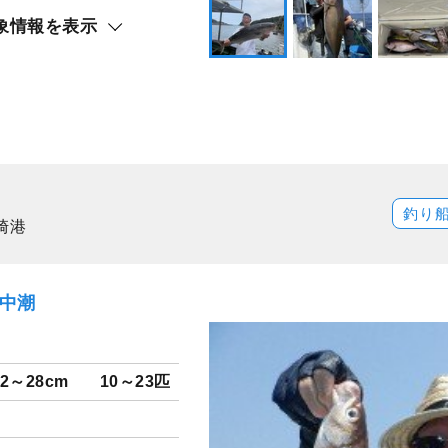
象情報を表示
釣り
崎港
）中潮
22～28cm
10～23匹