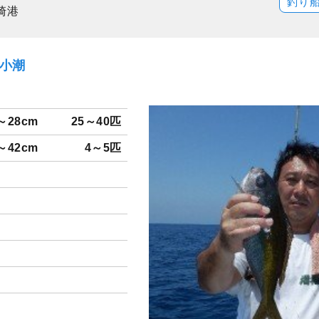
釣り
崎港
）小潮
～28cm
25～40匹
～42cm
4～5匹