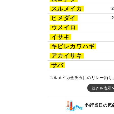
スルメイカ
ヒメダイ
ウメイロ
イサキ
キビレカワハギ
アカイサキ
サバ
スルメイカ金洲五目のリレー釣り
続きを表示
釣行当日の気