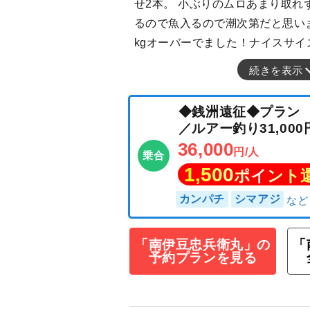
せ2本。 小ぶりのムロあまり取れ
るので魚入るので潮次第だと思いま
kgオーバーでました！ナイスサイ
続きを表示
◆銭洲遠征◆プラン
／ルアー釣り31,
36,000
円/人
乗合
1,500
ポイン
「南伊豆忠兵衛丸」の
「
予約プランを見る
カンパチ
シマアジ