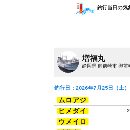
釣行当日の気
増福丸
静岡県 御前崎市 御前
釣行日：2026年7月25日（土
ムロアジ
ヒメダイ
ウメイロ