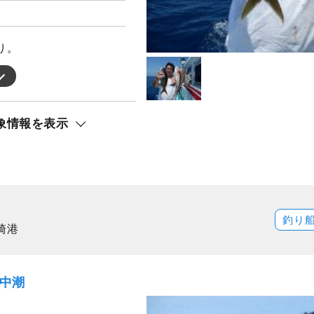
り。
象情報を表示
釣り
崎港
）中潮