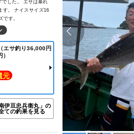
ずでした。 エサは暴れ
す。 ナイスサイズ16
ズです。
 （エサ釣り36,000円
000円）
ト還元
南伊豆忠兵衛丸」の
全ての釣果を見る