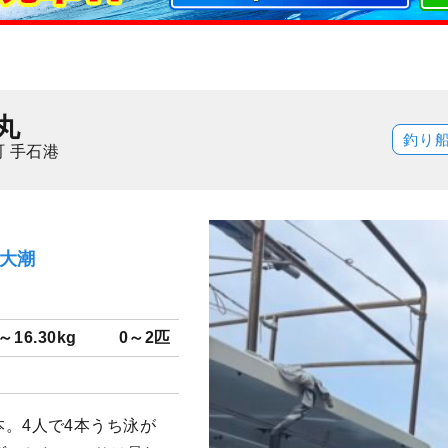
丸
釣り
 手石港
）大潮
0～16.30kg
0～2匹
〜2本。4人で4本うち泳が