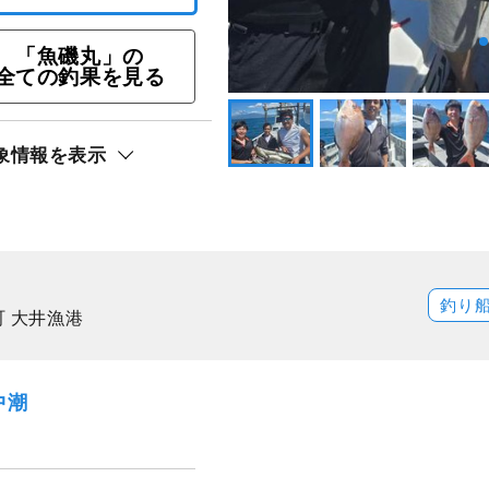
スグ！マダイ五目釣りプ
「魚磯丸」の
全ての釣果を見る
ト還元
象情報を表示
釣り
町 大井漁港
中潮