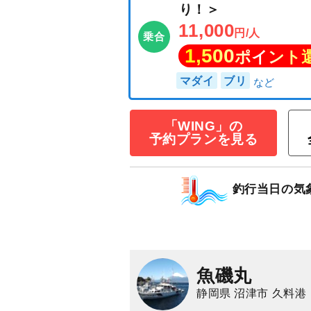
「WING」の
予約プランを見る
ジギング・タイ
釣行当日の気
り！＞
11,000
円/人
乗合
1,500
ポイン
魚磯丸
マダイ
ブリ
静岡県 沼津市 久料港