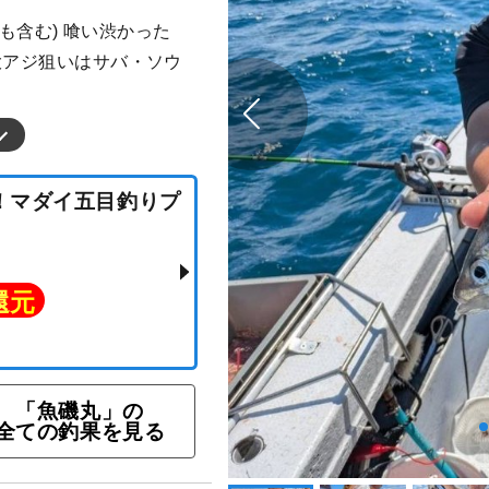
ｇも含む) 喰い渋かった
大アジ狙いはサバ・ソウ
スグ！マダイ五目釣りプ
ト還元
「魚磯丸」の
全ての釣果を見る