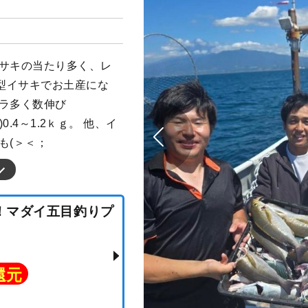
イサキの当たり多く、レ
型イサキでお土産にな
イラ多く数伸び
0.4～1.2ｋｇ。 他、イ
も(＞＜；