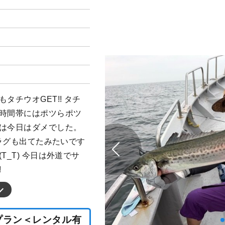
タチウオGET!! タチ
い時間帯にはポツらポツ
ウは今日はダメでした。
ドラグも出てたみたいです
T_T) 今日は外道でサ
!