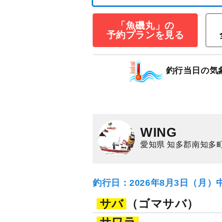
○午前便○港から
「魚磯丸」の
ラン
予約プランを見る
11,000
円/人
乗合
1,500
ポイン
釣行当日の気
マダイ
イサキ
WING
愛知県 知多郡南知多
釣行日：2026年8月3日（月）
サバ
（ゴマサバ）
サワラ