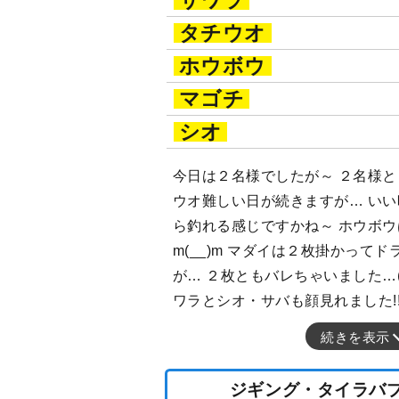
タチウオ
ホウボウ
マゴチ
シオ
今日は２名様でしたが～ ２名様とも
ウオ難しい日が続きますが… い
ら釣れる感じですかね～ ホウボ
m(__)m マダイは２枚掛かって
が… ２枚ともバレちゃいました…(
ワラとシオ・サバも顔見れました!
続きを表示