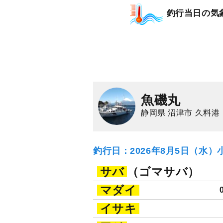
釣行当日の気
魚磯丸
静岡県 沼津市 久料港
釣行日：2026年8月5日（水）
サバ
（ゴマサバ）
マダイ
イサキ