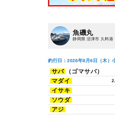
魚磯丸
静岡県 沼津市 久料港
釣行日：2026年8月6日（木）
サバ
（ゴマサバ）
マダイ
2
イサキ
ソウダ
アジ