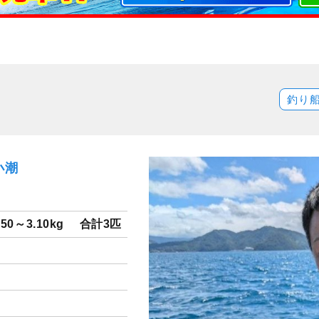
釣り
小潮
.50～3.10kg
合計3匹