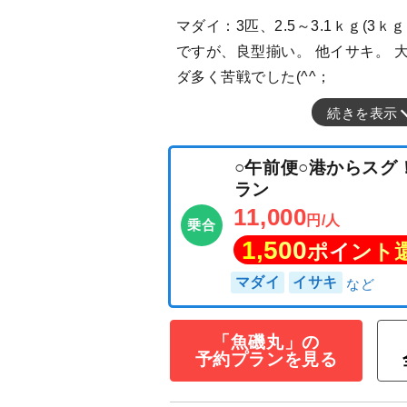
マダイ：3匹、2.5～3.1ｋｇ(3ｋ
ですが、良型揃い。 他イサキ。 
ダ多く苦戦でした(^^；
続きを表示
○午前便○港から
ラン
11,000
円/人
乗合
1,500
ポイン
「魚磯丸」の
予約プランを見る
マダイ
イサキ