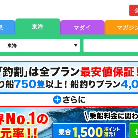
東海
果
マダイ
マガジ
東海