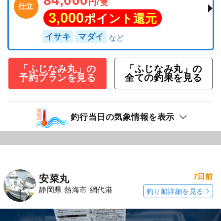
84,000
円/隻
仕立
3,000
ポイント還元
イサキ
マダイ
「ふじなみ丸」の
「ふじなみ丸」の
予約プランを見る
全ての釣果を見る
釣行当日の気象情報を表示
7日前
安菜丸
静岡県 熱海市 網代港
釣り船詳細を見る