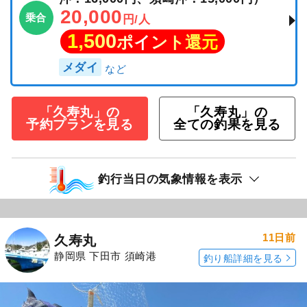
20,000
乗合
円/人
1,500
ポイント還元
メダイ
「久寿丸」の
「久寿丸」の
予約プランを見る
全ての釣果を見る
釣行当日の気象情報を表示
11日前
久寿丸
静岡県 下田市 須崎港
釣り船詳細を見る