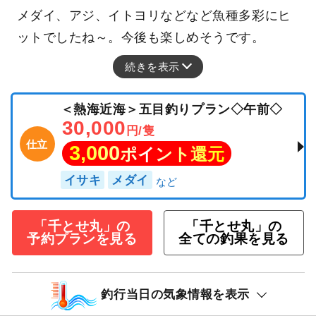
メダイ、アジ、イトヨリなどなど魚種多彩にヒ
ットでしたね～。今後も楽しめそうです。
続きを表示
＜熱海近海＞五目釣りプラン◇午前◇
30,000
円/隻
仕立
3,000
ポイント還元
イサキ
メダイ
「千とせ丸」の
「千とせ丸」の
予約プランを見る
全ての釣果を見る
釣行当日の気象情報を表示