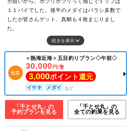
カ狙いから。ポツリポツリって感じでトップは
１１パイでした。後半のメダイはバラシ多数で
したが皆さんゲット。真鯛も４枚まじりまし
た。
続きを表示
＜熱海近海＞五目釣りプラン◇午前◇
30,000
円/隻
仕立
3,000
ポイント還元
イサキ
メダイ
「千とせ丸」の
「千とせ丸」の
予約プランを見る
全ての釣果を見る