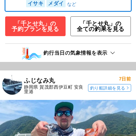
イサキ
メダイ
「千とせ丸」の
「千とせ丸」の
予約プランを見る
全ての釣果を見る
釣行当日の気象情報を表示
7日前
ふじなみ丸
静岡県 賀茂郡西伊豆町 安良
釣り船詳細を見る
里港