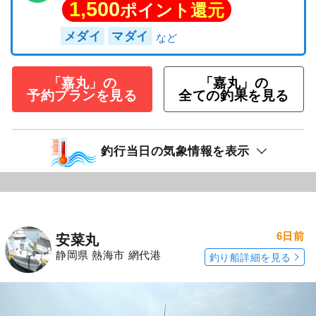
1,500
ポイント還元
メダイ
マダイ
「嘉丸」の
「嘉丸」の
予約プランを見る
全ての釣果を見る
釣行当日の気象情報を表示
6日前
安菜丸
静岡県 熱海市 網代港
釣り船詳細を見る