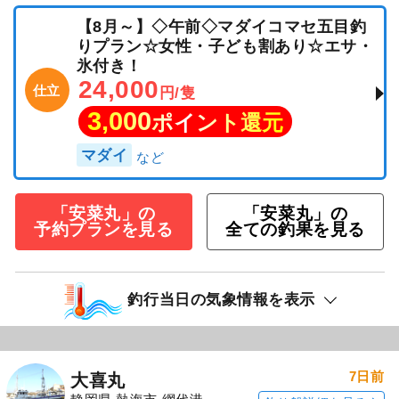
【8月～】◇午前◇マダイコマセ五目釣
りプラン☆女性・子ども割あり☆エサ・
氷付き！
24,000
仕立
円/隻
3,000
ポイント還元
マダイ
「安菜丸」の
「安菜丸」の
予約プランを見る
全ての釣果を見る
釣行当日の気象情報を表示
7日前
大喜丸