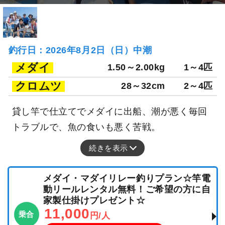
釣行日：2026年8月2日（日）中潮
メダイ
1.50～2.00kg
1～4匹
クロムツ
28～32cm
2～4匹
貸し竿で仕立てでメダイに出船、潮が悪く毎回
トラブルで、魚の食いも悪く苦戦。
続きを表示
メダイ・マダイリレー釣りプラン☆竿電
動リールレンタル無料！ご希望の方に自
家製仕掛けプレゼント☆
11,000
乗合
円/人