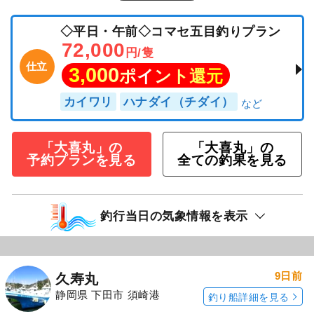
◇平日・午前◇コマセ五目釣りプラン
72,000
円/隻
仕立
3,000
ポイント還元
カイワリ
ハナダイ（チダイ）
「大喜丸」の
「大喜丸」の
予約プランを見る
全ての釣果を見る
釣行当日の気象情報を表示
9日前
久寿丸
静岡県 下田市 須崎港
釣り船詳細を見る