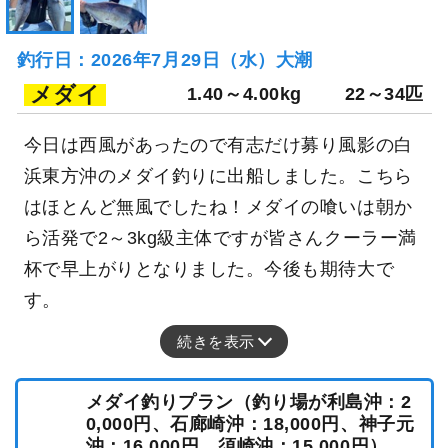
釣行日：2026年7月29日（水）大潮
メダイ
1.40～4.00kg
22～34匹
今日は西風があったので有志だけ募り風影の白
浜東方沖のメダイ釣りに出船しました。こちら
はほとんど無風でしたね！メダイの喰いは朝か
ら活発で2～3kg級主体ですが皆さんクーラー満
杯で早上がりとなりました。今後も期待大で
す。
続きを表示
メダイ釣りプラン（釣り場が利島沖：2
0,000円、石廊崎沖：18,000円、神子元
沖：16,000円、須崎沖：15,000円）