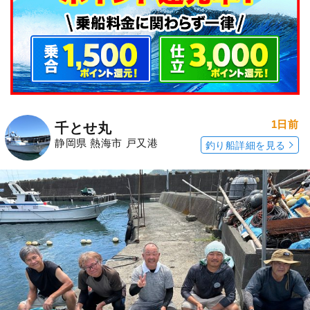
1日前
千とせ丸
静岡県 熱海市 戸又港
釣り船詳細を見る