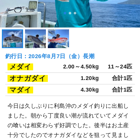
釣行日：2026年8月7日（金）長潮
メダイ
2.00～4.50kg
11～24匹
オナガダイ
1.20kg
合計1匹
マダイ
4.30kg
合計1匹
今日は久しぶりに利島沖のメダイ釣りに出船し
ました。朝から丁度良い潮が流れていてメダイ
の喰いは相変わらず好調でした。後半はお土産
十分でしたのでオナガダイなどを狙って見まし