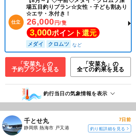
【8月～】◇午前◇メダイ・クロムツ深
場五目釣りプラン☆女性・子ども割あり
☆エサ・氷付き！
26,000
仕立
円/隻
3,000
ポイント還元
メダイ
クロムツ
「安菜丸」の
「安菜丸」の
予約プランを見る
全ての釣果を見る
釣行当日の気象情報を表示
7日前
千とせ丸
静岡県 熱海市 戸又港
釣り船詳細を見る