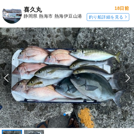
18日前
喜久丸
静岡県 熱海市 熱海伊豆山港
釣り船詳細を見る