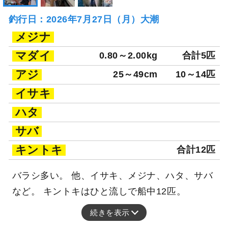
釣行日：2026年7月27日（月）大潮
メジナ
マダイ
0.80～2.00kg
合計5匹
アジ
25～49cm
10～14匹
イサキ
ハタ
サバ
キントキ
合計12匹
バラシ多い。 他、イサキ、メジナ、ハタ、サバ
など。 キントキはひと流しで船中12匹。
続きを表示