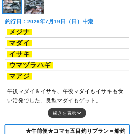
釣行日：2026年7月19日（日）中潮
メジナ
マダイ
イサキ
ウマヅラハギ
マアジ
午後マダイ＆イサキ、午後マダイもイサキも食
い活発でした。良型マダイもゲット。
続きを表示
★午前便★コマセ五目釣りプラン＝船釣