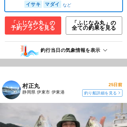
イサキ
マダイ
「ふじなみ丸」の
「ふじなみ丸」の
予約プランを見る
全ての釣果を見る
釣行当日の気象情報を表示
25日前
村正丸
静岡県 伊東市 伊東港
釣り船詳細を見る