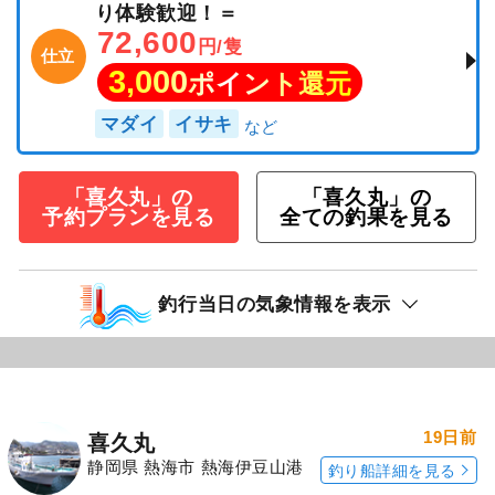
り体験歓迎！＝
72,600
円/隻
仕立
3,000
ポイント還元
マダイ
イサキ
「喜久丸」の
「喜久丸」の
予約プランを見る
全ての釣果を見る
釣行当日の気象情報を表示
19日前
喜久丸
静岡県 熱海市 熱海伊豆山港
釣り船詳細を見る