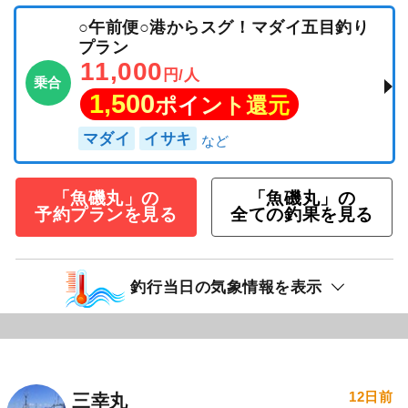
○午前便○港からスグ！マダイ五目釣り
プラン
11,000
円/人
乗合
1,500
ポイント還元
マダイ
イサキ
「魚磯丸」の
「魚磯丸」の
予約プランを見る
全ての釣果を見る
釣行当日の気象情報を表示
12日前
三幸丸