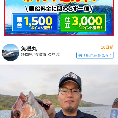
10日前
魚磯丸
静岡県 沼津市 久料港
釣り船詳細を見る