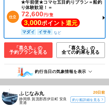
★午前便★コマセ五目釣りプラン＝船釣
り体験歓迎！＝
72,600
円/隻
仕立
3,000
ポイント還元
マダイ
イサキ
「喜久丸」の
「喜久丸」の
予約プランを見る
全ての釣果を見る
釣行当日の気象情報を表示
20日前
ふじなみ丸
静岡県 賀茂郡西伊豆町 安良
釣り船詳細を見る
里港