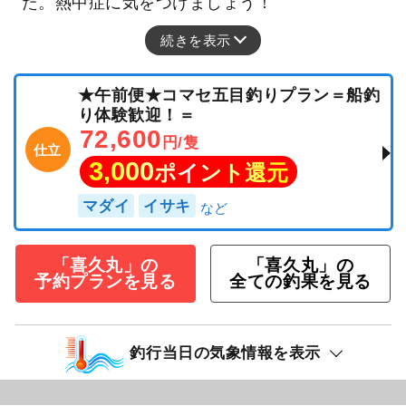
た。熱中症に気をつけましょう！
続きを表示
★午前便★コマセ五目釣りプラン＝船釣
り体験歓迎！＝
72,600
円/隻
仕立
3,000
ポイント還元
マダイ
イサキ
「喜久丸」の
「喜久丸」の
予約プランを見る
全ての釣果を見る
釣行当日の気象情報を表示