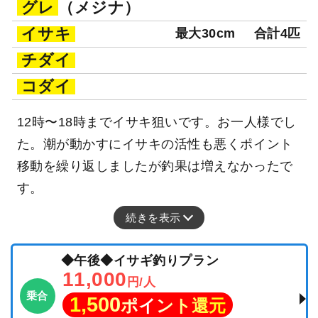
グレ
（メジナ）
イサキ
最大30cm
合計4匹
チダイ
コダイ
12時〜18時までイサキ狙いです。お一人様でし
た。潮が動かすにイサキの活性も悪くポイント
移動を繰り返しましたが釣果は増えなかったで
す。
続きを表示
◆午後◆イサギ釣りプラン
11,000
円/人
乗合
1,500
ポイント還元