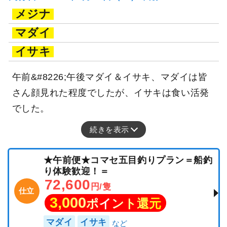
メジナ
マダイ
イサキ
午前&#8226;午後マダイ＆イサキ、マダイは皆
さん顔見れた程度でしたが、イサキは食い活発
でした。
続きを表示
★午前便★コマセ五目釣りプラン＝船釣
り体験歓迎！＝
72,600
円/隻
仕立
3,000
ポイント還元
マダイ
イサキ