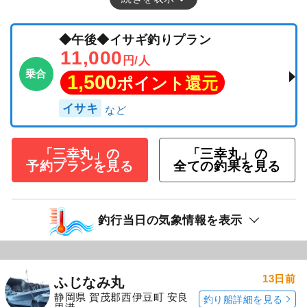
◆午後◆イサギ釣りプラン
11,000
円/人
乗合
1,500
ポイント還元
イサキ
「三幸丸」の
「三幸丸」の
予約プランを見る
全ての釣果を見る
釣行当日の気象情報を表示
13日前
ふじなみ丸
静岡県 賀茂郡西伊豆町 安良
釣り船詳細を見る