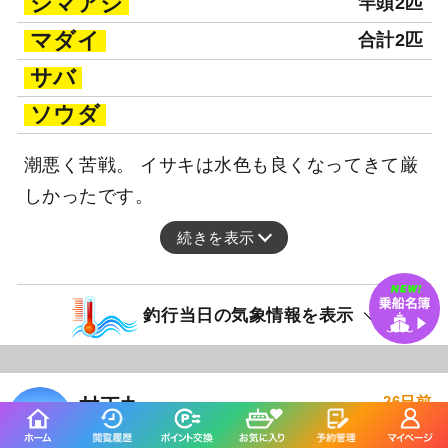
シマアジ
竿頭2匹
マダイ
合計2匹
サバ
ソウダ
潮悪く苦戦。 イサキは水色も良くなってきて厳
しかったです。
続きを表示
釣行当日の気象情報を表示
26日前
村正丸
静岡県 伊東市 伊東港
釣り船詳細を見る