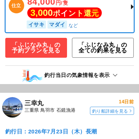
84,000
円/隻
仕立
3,000
ポイント還元
イサキ
マダイ
「ふじなみ丸」の
「ふじなみ丸」の
予約プランを見る
全ての釣果を見る
釣行当日の気象情報を表示
14日前
三幸丸
三重県 鳥羽市 石鏡漁港
釣り船詳細を見る
釣行日：2026年7月23日（木）長潮