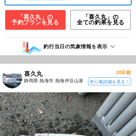
「喜久丸」の
「喜久丸」の
予約プランを見る
全ての釣果を見る
釣行当日の気象情報を表示
20日前
喜久丸
静岡県 熱海市 熱海伊豆山港
釣り船詳細を見る