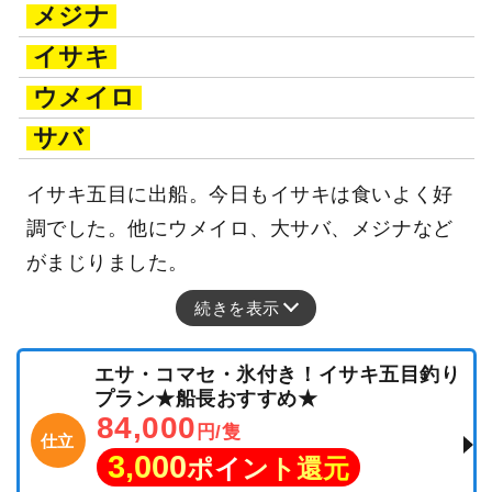
メジナ
イサキ
ウメイロ
サバ
イサキ五目に出船。今日もイサキは食いよく好
調でした。他にウメイロ、大サバ、メジナなど
がまじりました。
続きを表示
エサ・コマセ・氷付き！イサキ五目釣り
プラン★船長おすすめ★
84,000
円/隻
仕立
3,000
ポイント還元