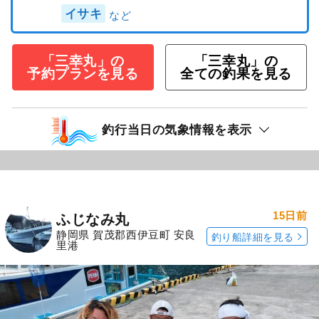
イサキ
「三幸丸」の
「三幸丸」の
予約プランを見る
全ての釣果を見る
釣行当日の気象情報を表示
15日前
ふじなみ丸
静岡県 賀茂郡西伊豆町 安良
釣り船詳細を見る
里港