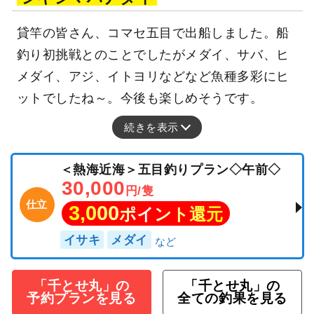
貸竿の皆さん、コマセ五目で出船しました。船
釣り初挑戦とのことでしたがメダイ、サバ、ヒ
メダイ、アジ、イトヨリなどなど魚種多彩にヒ
ットでしたね～。今後も楽しめそうです。
続きを表示
＜熱海近海＞五目釣りプラン◇午前◇
30,000
円/隻
仕立
3,000
ポイント還元
イサキ
メダイ
「千とせ丸」の
「千とせ丸」の
予約プランを見る
全ての釣果を見る