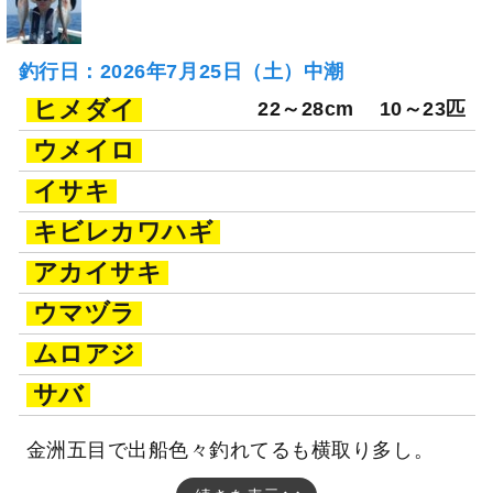
釣行日：2026年7月25日（土）中潮
ヒメダイ
22～28cm
10～23匹
ウメイロ
イサキ
キビレカワハギ
アカイサキ
ウマヅラ
ムロアジ
サバ
金洲五目で出船色々釣れてるも横取り多し。