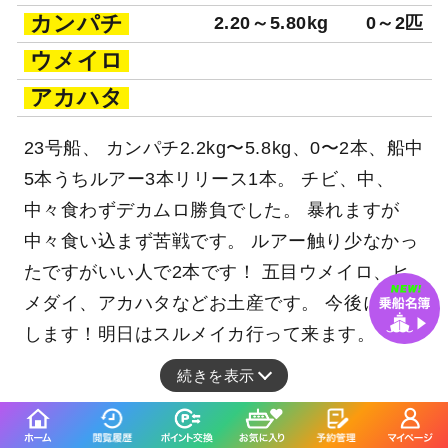
カンパチ
2.20～5.80kg
0～2匹
ウメイロ
アカハタ
23号船、 カンパチ2.2kg〜5.8kg、0〜2本、船中
5本うちルアー3本リリース1本。 チビ、中、
中々食わずデカムロ勝負でした。 暴れますが
中々食い込まず苦戦です。 ルアー触り少なかっ
たですがいい人で2本です！ 五目ウメイロ、ヒ
メダイ、アカハタなどお土産です。 今後に期待
します！明日はスルメイカ行って来ます。
続きを表示
◆銭洲遠征◆プラン （エサ釣り36,000