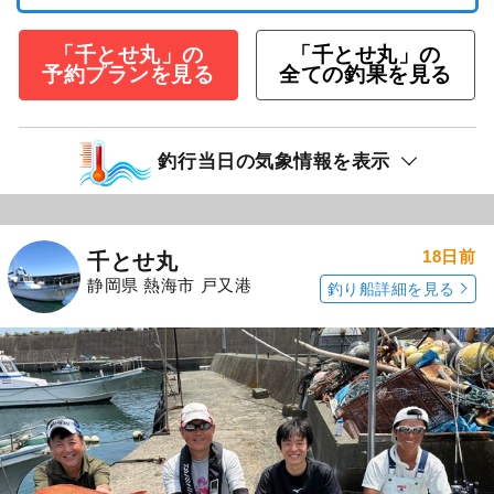
「千とせ丸」の
「千とせ丸」の
予約プランを見る
全ての釣果を見る
釣行当日の気象情報を表示
18日前
千とせ丸
静岡県 熱海市 戸又港
釣り船詳細を見る