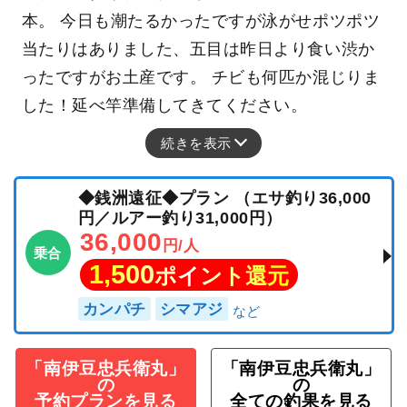
本。 今日も潮たるかったですが泳がせポツポツ
当たりはありました、五目は昨日より食い渋か
ったですがお土産です。 チビも何匹か混じりま
した！延べ竿準備してきてください。
続きを表示
◆銭洲遠征◆プラン （エサ釣り36,000
円／ルアー釣り31,000円）
36,000
円/人
乗合
1,500
ポイント還元
カンパチ
シマアジ
「南伊豆忠兵衛丸」
「南伊豆忠兵衛丸」
の
の
予約プランを見る
全ての釣果を見る