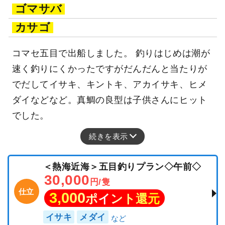
ゴマサバ
カサゴ
コマセ五目で出船しました。 釣りはじめは潮が
速く釣りにくかったですがだんだんと当たりが
でだしてイサキ、キントキ、アカイサキ、ヒメ
ダイなどなど。真鯛の良型は子供さんにヒット
でした。
続きを表示
＜熱海近海＞五目釣りプラン◇午前◇
30,000
円/隻
仕立
3,000
ポイント還元
イサキ
メダイ