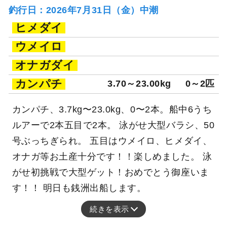
釣行日：2026年7月31日（金）中潮
ヒメダイ
ウメイロ
オナガダイ
カンパチ
3.70～23.00kg
0～2匹
カンパチ、3.7kg〜23.0kg、0〜2本。船中6うち
ルアーで2本五目で2本。 泳がせ大型バラシ、50
号ぶっちぎられ。 五目はウメイロ、ヒメダイ、
オナガ等お土産十分です！！楽しめました。 泳
がせ初挑戦で大型ゲット！おめでとう御座いま
す！！ 明日も銭洲出船します。
続きを表示