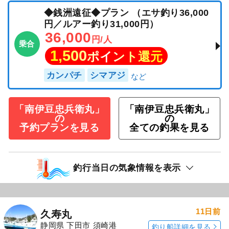
◆銭洲遠征◆プラン （エサ釣り36,000
円／ルアー釣り31,000円）
36,000
円/人
乗合
1,500
ポイント還元
カンパチ
シマアジ
「南伊豆忠兵衛丸」
「南伊豆忠兵衛丸」
の
の
予約プランを見る
全ての釣果を見る
釣行当日の気象情報を表示
11日前
久寿丸
静岡県 下田市 須崎港
釣り船詳細を見る