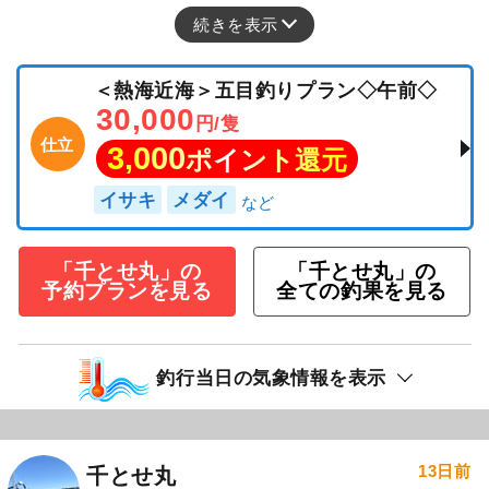
続きを表示
＜熱海近海＞五目釣りプラン◇午前◇
30,000
円/隻
仕立
3,000
ポイント還元
イサキ
メダイ
「千とせ丸」の
「千とせ丸」の
予約プランを見る
全ての釣果を見る
釣行当日の気象情報を表示
13日前
千とせ丸