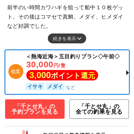
前半のい時間カワハギを狙って船中１０枚ゲッ
ト。その後はコマセで真鯛、メダイ、ヒメダイ
など好調でした。
続きを表示
＜熱海近海＞五目釣りプラン◇午前◇
30,000
円/隻
仕立
3,000
ポイント還元
イサキ
メダイ
「千とせ丸」の
「千とせ丸」の
予約プランを見る
全ての釣果を見る