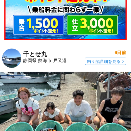
6日前
千とせ丸
静岡県 熱海市 戸又港
釣り船詳細を見る