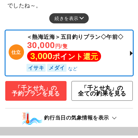
でしたね～。
続きを表示
＜熱海近海＞五目釣りプラン◇午前◇
30,000
円/隻
仕立
3,000
ポイント還元
イサキ
メダイ
「千とせ丸」の
「千とせ丸」の
予約プランを見る
全ての釣果を見る
釣行当日の気象情報を表示