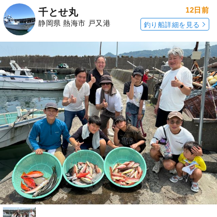
12日前
千とせ丸
静岡県 熱海市 戸又港
釣り船詳細を見る