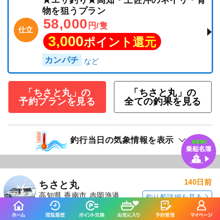
★エサ釣り★高知・土佐沖のネイリ・青
物を狙うプラン
58,000
円/隻
仕立
3,000
ポイント還元
カンパチ
「ちさと丸」の
「ちさと丸」の
予約プランを見る
全ての釣果を見る
釣行当日の気象情報を表示
140日前
ちさと丸
高知県 香南市 赤岡漁港
釣り船詳細を見る