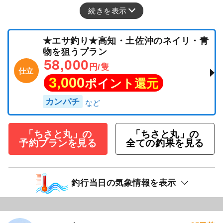
続きを表示
★エサ釣り★高知・土佐沖のネイリ・青
物を狙うプラン
58,000
円/隻
仕立
3,000
ポイント還元
カンパチ
「ちさと丸」の
「ちさと丸」の
予約プランを見る
全ての釣果を見る
釣行当日の気象情報を表示