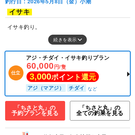
釣行日：2026年5月8日（金）小潮
イサキ
イサキ釣り。
続きを表示
アジ・チダイ・イサキ釣りプラン
60,000
円/隻
仕立
3,000
ポイント還元
アジ（マアジ）
チダイ
「ちさと丸」の
「ちさと丸」の
予約プランを見る
全ての釣果を見る