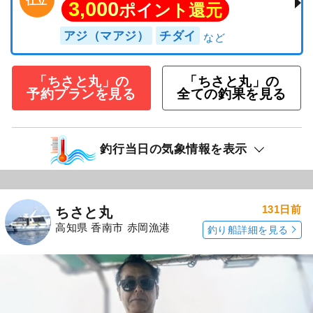
仕立
3,000
ポイント還元
アジ（マアジ）
チダイ
「ちさと丸」の
「ちさと丸」の
予約プランを見る
全ての釣果を見る
釣行当日の気象情報を表示
131日前
ちさと丸
高知県 香南市 赤岡漁港
釣り船詳細を見る