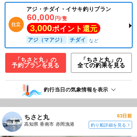
アジ・チダイ・イサキ釣りプラン
60,000
円/隻
仕立
3,000
ポイント還元
アジ（マアジ）
チダイ
「ちさと丸」の
「ちさと丸」の
予約プランを見る
全ての釣果を見る
釣行当日の気象情報を表示
63日前
ちさと丸
高知県 香南市 赤岡漁港
釣り船詳細を見る