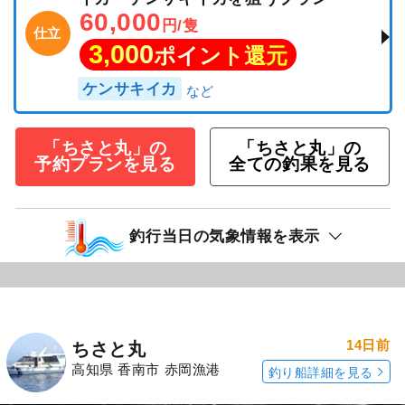
60,000
円/隻
仕立
3,000
ポイント還元
ケンサキイカ
「ちさと丸」の
「ちさと丸」の
予約プランを見る
全ての釣果を見る
釣行当日の気象情報を表示
14日前
ちさと丸
高知県 香南市 赤岡漁港
釣り船詳細を見る