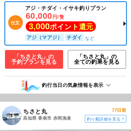
アジ・チダイ・イサキ釣りプラン
60,000
円/隻
仕立
3,000
ポイント還元
アジ（マアジ）
チダイ
「ちさと丸」の
「ちさと丸」の
予約プランを見る
全ての釣果を見る
釣行当日の気象情報を表示
77日前
ちさと丸
高知県 香南市 赤岡漁港
釣り船詳細を見る