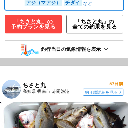
アジ（マアジ）
チダイ
「ちさと丸」の
「ちさと丸」の
予約プランを見る
全ての釣果を見る
釣行当日の気象情報を表示
57日前
ちさと丸
高知県 香南市 赤岡漁港
釣り船詳細を見る