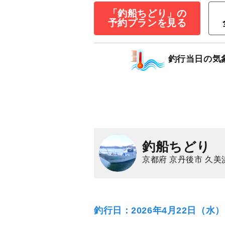
乗合
「釣船ちどり」の
1,500
ポイン
予約プランを見る
マダイ
イサキ
釣行当日の気
釣船ちどり
京都府 京丹後市 久美
釣行日：2026年4月22日（水