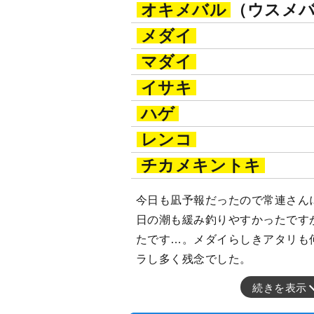
オキメバル
（ウスメ
メダイ
マダイ
イサキ
ハゲ
レンコ
チカメキントキ
今日も凪予報だったので常連さん
日の潮も緩み釣りやすかったです
たです…。メダイらしきアタリも
ラし多く残念でした。
続きを表示