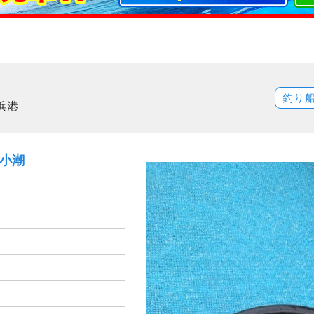
釣り
浜港
）小潮