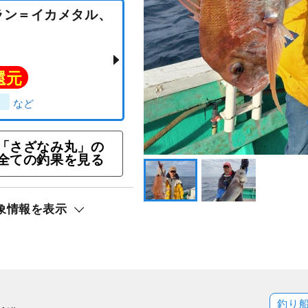
「さざなみ丸」の
全ての釣果を見る
りプラン＝イカメタル、
象情報を表示
ト還元
イカ）
釣り