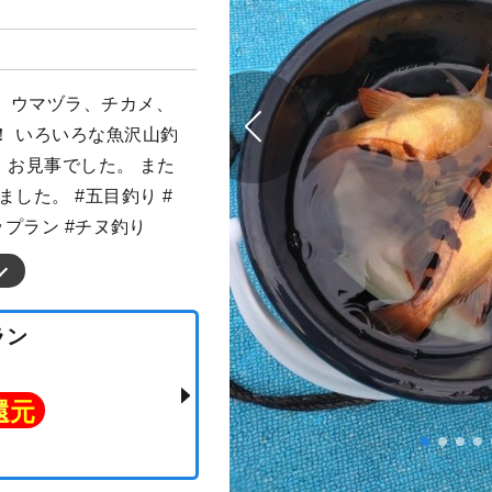
、ウマヅラ、チカメ、
！ いろいろな魚沢山釣
、お見事でした。 また
した。 #五目釣り #
ップラン #チヌ釣り
りプラン