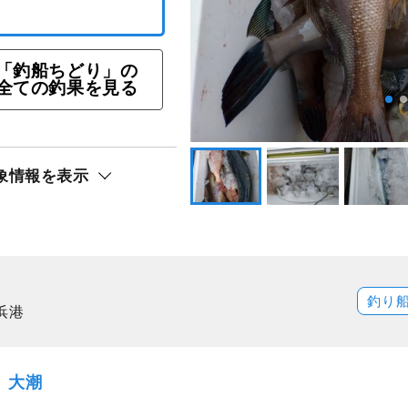
「釣船ちどり」の
りプラン
全ての釣果を見る
ト還元
象情報を表示
釣り
浜港
土）大潮