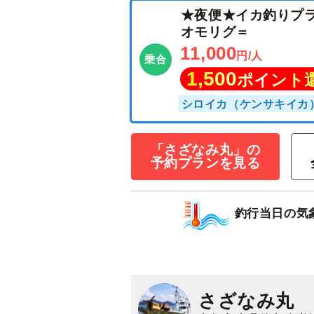
「さざなみ丸」の
予約プランを見る
★夜便★イカ釣
釣行当日の気
オモリグ＝
11,000
円/人
乗合
1,500
ポイン
さざなみ丸
シロイカ（ケンサキ