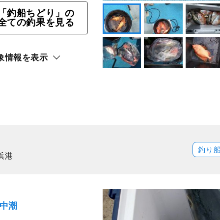
「釣船ちどり」の
ト還元
全ての釣果を見る
象情報を表示
釣り
浜港
）中潮