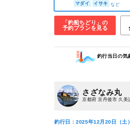
「釣船ちどり」の
◆午前◆五目釣
予約プランを見る
15,000
円/人
乗合
1,500
ポイン
釣行当日の気
マダイ
イサキ
さざなみ丸
京都府 京丹後市 久美
釣行日：2025年12月20日（