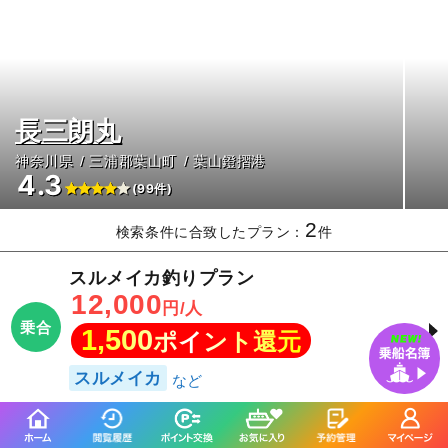
長三朗丸
神奈川県
三浦郡葉山町
葉山鐙摺港
4.3
(99件)
2
検索条件に合致したプラン：
件
スルメイカ釣りプラン
12,000
円/人
乗合
1,500
ポイント還元
スルメイカ
カツオ・マグロのコマセ釣りプラン