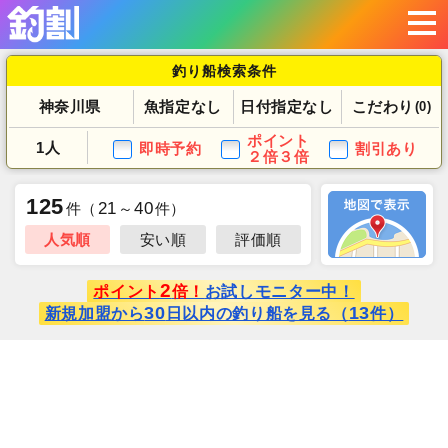
釣り船検索条件
神奈川県
魚指定なし
日付指定なし
こだわり
(0)
ポイント
1人
即時予約
割引あり
２倍３倍
125
21
40
件
（
～
件）
人気順
安い順
評価順
2
ポイント
倍！
お試しモニター中！
30
13
新規加盟から
日以内の釣り船を見る（
件）