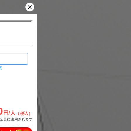
更
0
円/人
（税込）
全員に適用されます