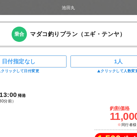
池田丸
マダコ釣りプラン（エギ・テンヤ）
乗合
日付指定なし
1人
クリックして日付変更
クリックして人数変
13:00
帰港
30分前）
釣割価格
11,00
同行者様