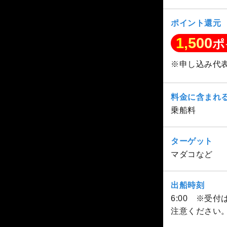
ポイント還元
1,500
ポ
※申し込み代
料金に含まれ
乗船料
ターゲット
マダコなど
出船時刻
6:00 ※受
注意ください