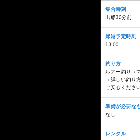
集合時刻
出船30分前
帰港予定時刻
13:00
釣り方
ルアー釣り（
（詳しい釣り
ご安心くださ
準備が必要な
なし
レンタル