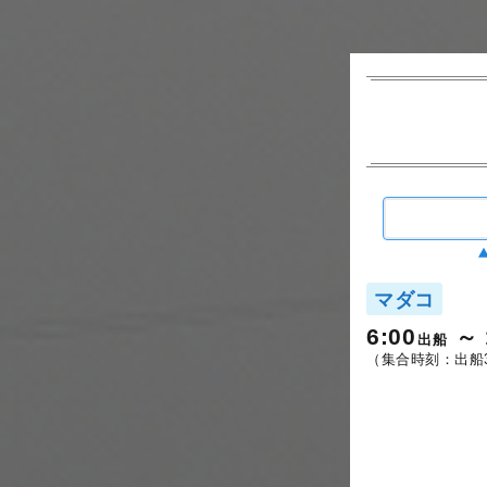
マダコ
6:00
出船
（集合時刻：出船