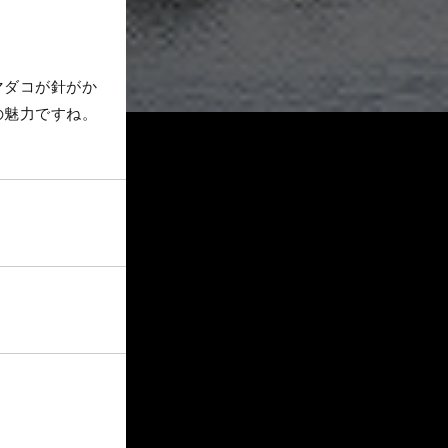
マダコが針がか
の魅力ですね。