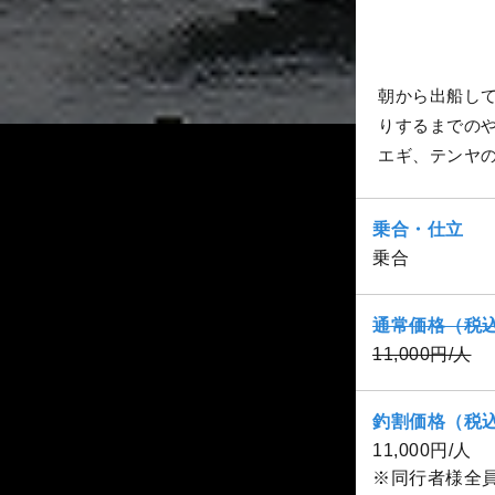
朝から出船し
りするまでの
エギ、テンヤ
乗合・仕立
乗合
通常価格（税
11,000円/人
釣割価格（税
11,000円/人
※同行者様全