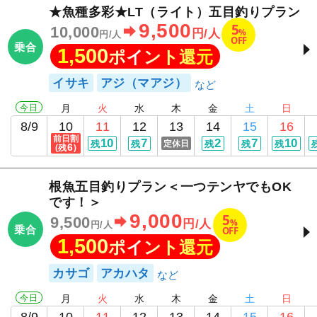
★魚種多彩★LT（ライト）五目釣りプラン
9,500
5
10,000
%
円/人
円/人
OFF
乗合
1,500
ポイント還元
イサキ
アジ（マアジ）
今日
月
火
水
木
金
土
日
8/9
10
11
12
13
14
15
16
前日割
10
7
2
7
10
残
残
定休日
残
残
残
6
(残
)
根魚五目釣りプラン＜一つテンヤでもOK
です！＞
9,000
5
9,500
%
円/人
円/人
乗合
OFF
1,500
ポイント還元
カサゴ
アカハタ
今日
月
火
水
木
金
土
日
8/9
10
11
12
13
14
15
16