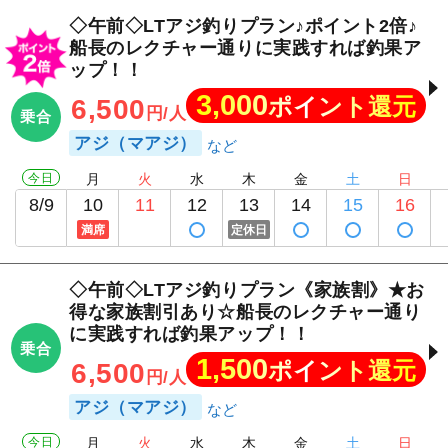
◇午前◇LTアジ釣りプラン♪ポイント2倍♪
船長のレクチャー通りに実践すれば釣果ア
ップ！！
3,000
ポイント還元
6,500
円/人
乗合
アジ（マアジ）
今日
月
火
水
木
金
土
日
8/9
10
11
12
13
14
15
16
満席
定休日
◇午前◇LTアジ釣りプラン《家族割》★お
得な家族割引あり☆船長のレクチャー通り
に実践すれば釣果アップ！！
乗合
1,500
ポイント還元
6,500
円/人
アジ（マアジ）
今日
月
火
水
木
金
土
日