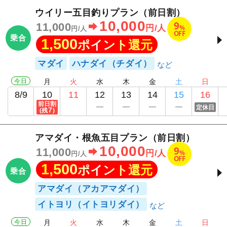
ウイリー五目釣りプラン（前日割）
10,000
9
11,000
%
円/人
円/人
OFF
乗合
1,500
ポイント還元
マダイ
ハナダイ（チダイ）
今日
月
火
水
木
金
土
日
8/9
10
11
12
13
14
15
16
前日割
定休日
7
(残
)
アマダイ・根魚五目プラン（前日割）
10,000
9
11,000
%
円/人
円/人
OFF
1,500
ポイント還元
乗合
アマダイ（アカアマダイ）
イトヨリ（イトヨリダイ）
今日
月
火
水
木
金
土
日