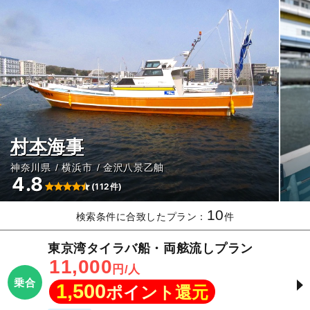
村本海事
神奈川県
横浜市
金沢八景乙舳
4.8
(112件)
10
検索条件に合致したプラン：
件
東京湾タイラバ船・両舷流しプラン
11,000
円/人
乗合
1,500
ポイント還元