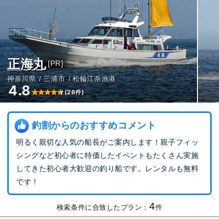
正海丸
[PR]
神奈川県
三浦市
松輪江奈漁港
4.8
(26件)
釣割からのおすすめコメント
明るく親切な人気の船長がご案内します！親子フィッ
シングなど初心者に特価したイベントもたくさん実施
してきた初心者大歓迎の釣り船です。レンタルも無料
です！
4
検索条件に合致したプラン：
件