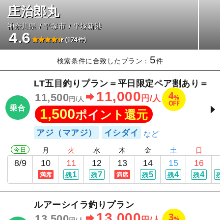
庄治郎丸
神奈川県
平塚市
平塚新港
4.6
(174件)
5
検索条件に合致したプラン：
件
LT五目釣りプラン＝平日限定ペア割あり＝
11,000
4
11,500
%
円/人
円/人
OFF
乗合
1,500
ポイント還元
アジ（マアジ）
イシダイ
今日
月
火
水
木
金
土
日
8/9
10
11
12
13
14
15
16
1
7
5
4
4
満席
残
残
満席
残
残
残
ルアーシイラ釣りプラン
13,000
3
13,500
%
円/人