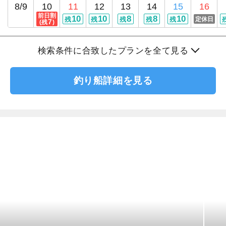
8/9
10
11
12
13
14
15
16
前日割
10
10
8
8
10
残
残
残
残
残
定休日
7
(残
)
検索条件に合致したプランを全て見る
釣り船詳細を見る