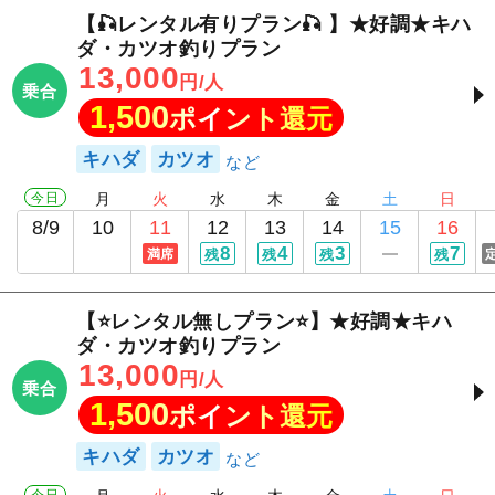
【🎣レンタル有りプラン🎣 】★好調★キハ
ダ・カツオ釣りプラン
13,000
円/人
乗合
1,500
ポイント還元
キハダ
カツオ
今日
月
火
水
木
金
土
日
8/9
10
11
12
13
14
15
16
8
4
3
7
満席
残
残
残
残
【⭐レンタル無しプラン⭐】★好調★キハ
ダ・カツオ釣りプラン
13,000
円/人
乗合
1,500
ポイント還元
キハダ
カツオ
今日