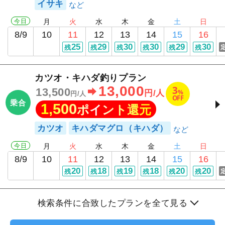
イサキ
今日
月
火
水
木
金
土
日
8/9
10
11
12
13
14
15
16
25
29
30
30
29
30
残
残
残
残
残
残
カツオ・キハダ釣りプラン
13,000
3
13,500
%
円/人
円/人
OFF
乗合
1,500
ポイント還元
カツオ
キハダマグロ（キハダ）
今日
月
火
水
木
金
土
日
8/9
10
11
12
13
14
15
16
20
18
19
18
20
20
残
残
残
残
残
残
検索条件に合致したプランを全て見る