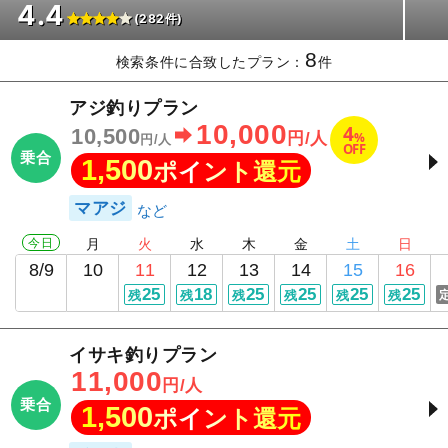
4.4
(282件)
8
検索条件に合致したプラン：
件
アジ釣りプラン
10,000
4
10,500
%
円/人
円/人
OFF
乗合
1,500
ポイント還元
マアジ
今日
月
火
水
木
金
土
日
8/9
10
11
12
13
14
15
16
25
18
25
25
25
25
残
残
残
残
残
残
イサキ釣りプラン
11,000
円/人
乗合
1,500
ポイント還元