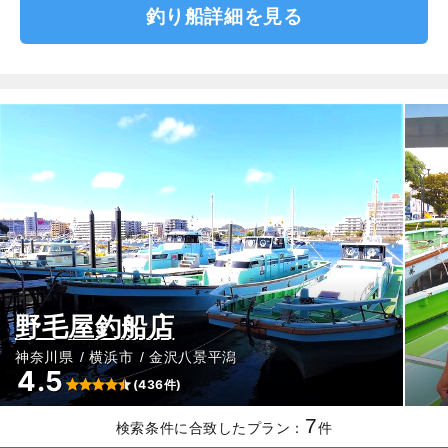
釣り船詳細を見る
野毛屋釣船店
神奈川県
横浜市
金沢八景平潟
4.5
(436件)
7
検索条件に合致したプラン：
件