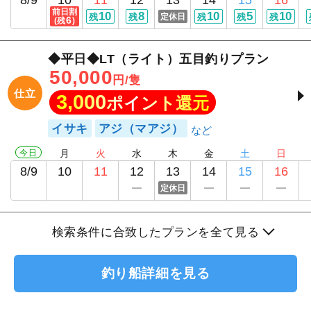
前日割
10
8
10
5
10
残
残
定休日
残
残
残
6
(残
)
◆平日◆LT（ライト）五目釣りプラン
50,000
円/隻
仕立
3,000
ポイント還元
イサキ
アジ（マアジ）
今日
月
火
水
木
金
土
日
8/9
10
11
12
13
14
15
16
定休日
検索条件に合致したプランを全て見る
釣り船詳細を見る