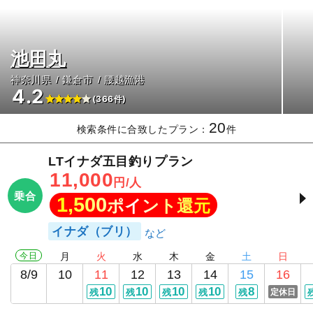
池田丸
神奈川県
鎌倉市
腰越漁港
4.2
(366件)
20
検索条件に合致したプラン：
件
LTイナダ五目釣りプラン
11,000
円/人
乗合
1,500
ポイント還元
イナダ（ブリ）
今日
月
火
水
木
金
土
日
8/9
10
11
12
13
14
15
16
10
10
10
10
8
残
残
残
残
残
定休日