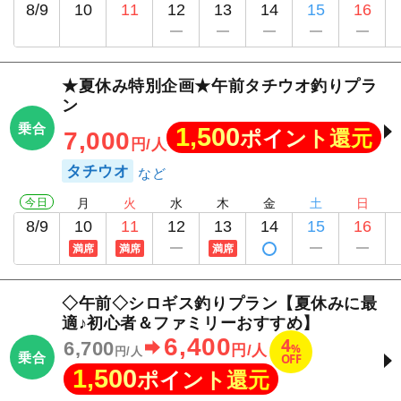
8/9
10
11
12
13
14
15
16
★夏休み特別企画★午前タチウオ釣りプラ
ン
乗合
1,500
ポイント還元
7,000
円/人
タチウオ
今日
月
火
水
木
金
土
日
8/9
10
11
12
13
14
15
16
満席
満席
満席
◇午前◇シロギス釣りプラン【夏休みに最
適♪初心者＆ファミリーおすすめ】
6,400
4
6,700
%
円/人
円/人
乗合
OFF
1,500
ポイント還元