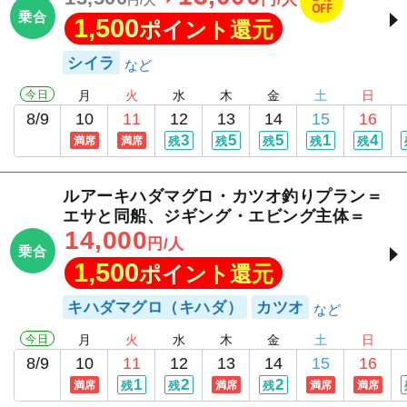
円/人
OFF
乗合
1,500
ポイント還元
シイラ
今日
月
火
水
木
金
土
日
8/9
10
11
12
13
14
15
16
3
5
5
1
4
満席
満席
残
残
残
残
残
ルアーキハダマグロ・カツオ釣りプラン＝
エサと同船、ジギング・エビング主体＝
14,000
円/人
乗合
1,500
ポイント還元
キハダマグロ（キハダ）
カツオ
今日
月
火
水
木
金
土
日
8/9
10
11
12
13
14
15
16
1
2
2
満席
残
残
満席
残
満席
満席