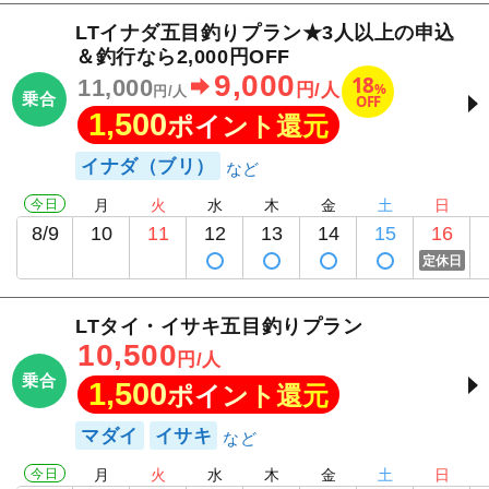
LTイナダ五目釣りプラン★3人以上の申込
＆釣行なら2,000円OFF
9,000
18
11,000
%
円/人
円/人
乗合
OFF
1,500
ポイント還元
イナダ（ブリ）
今日
月
火
水
木
金
土
日
8/9
10
11
12
13
14
15
16
定休日
LTタイ・イサキ五目釣りプラン
10,500
円/人
乗合
1,500
ポイント還元
マダイ
イサキ
今日
月
火
水
木
金
土
日