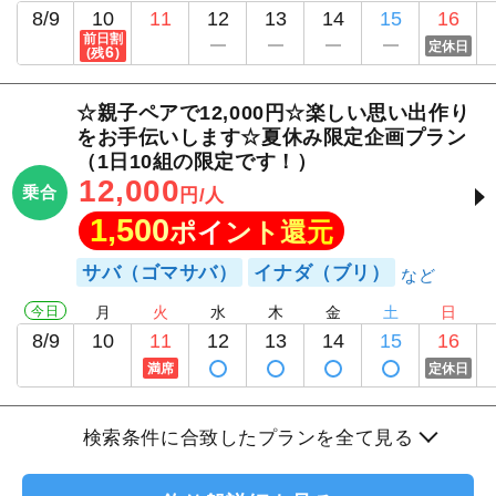
8/9
10
11
12
13
14
15
16
前日割
定休日
6
(残
)
☆親子ペアで12,000円☆楽しい思い出作り
をお手伝いします☆夏休み限定企画プラン
（1日10組の限定です！）
12,000
乗合
円/人
1,500
ポイント還元
サバ（ゴマサバ）
イナダ（ブリ）
今日
月
火
水
木
金
土
日
8/9
10
11
12
13
14
15
16
満席
定休日
検索条件に合致したプランを全て見る