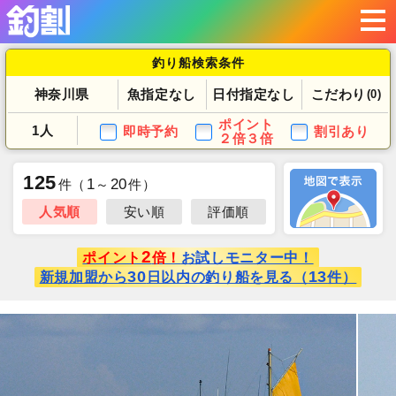
釣り船検索条件
神奈川県
魚指定なし
日付指定なし
こだわり
(0)
ポイント
1人
即時予約
割引あり
２倍３倍
125
1
20
件
（
～
件）
人気順
安い順
評価順
2
ポイント
倍！
お試しモニター中！
30
13
新規加盟から
日以内の釣り船を見る（
件）