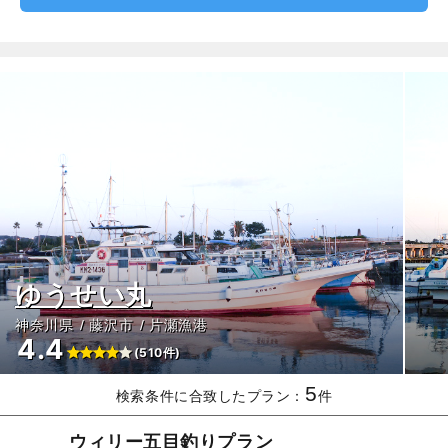
ゆうせい丸
神奈川県
藤沢市
片瀬漁港
4.4
(510件)
5
検索条件に合致したプラン：
件
ウィリー五目釣りプラン