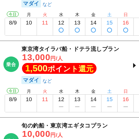
マダイ
今日
月
火
水
木
金
土
日
8/9
10
11
12
13
14
15
16
東京湾タイラバ船・ドテラ流しプラン
13,000
円/人
乗合
1,500
ポイント還元
マダイ
今日
月
火
水
木
金
土
日
8/9
10
11
12
13
14
15
16
旬の釣船・東京湾エギタコプラン
10,000
円/人