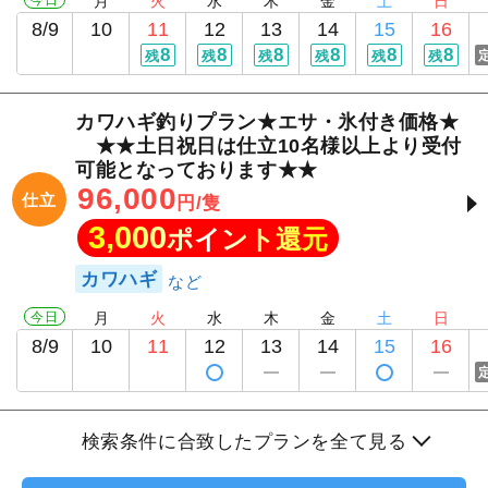
月
火
水
木
金
土
日
8/9
10
11
12
13
14
15
16
8
8
8
8
8
8
残
残
残
残
残
残
カワハギ釣りプラン★エサ・氷付き価格★
★★土日祝日は仕立10名様以上より受付
可能となっております★★
96,000
仕立
円/隻
3,000
ポイント還元
カワハギ
今日
月
火
水
木
金
土
日
8/9
10
11
12
13
14
15
16
検索条件に合致したプランを全て見る