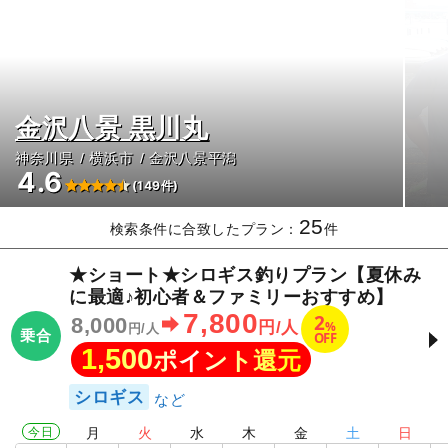
金沢八景 黒川丸
神奈川県
横浜市
金沢八景平潟
4.6
(149件)
25
検索条件に合致したプラン：
件
★ショート★シロギス釣りプラン【夏休み
に最適♪初心者＆ファミリーおすすめ】
7,800
2
8,000
%
円/人
円/人
乗合
OFF
1,500
ポイント還元
シロギス
今日
月
火
水
木
金
土
日