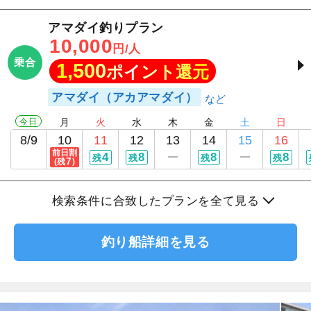
アマダイ釣りプラン
10,000
円/人
乗合
1,500
ポイント還元
アマダイ（アカアマダイ）
今日
月
火
水
木
金
土
日
8/9
10
11
12
13
14
15
16
前日割
4
8
8
8
残
残
残
残
7
(残
)
検索条件に合致したプランを全て見る
釣り船詳細を見る