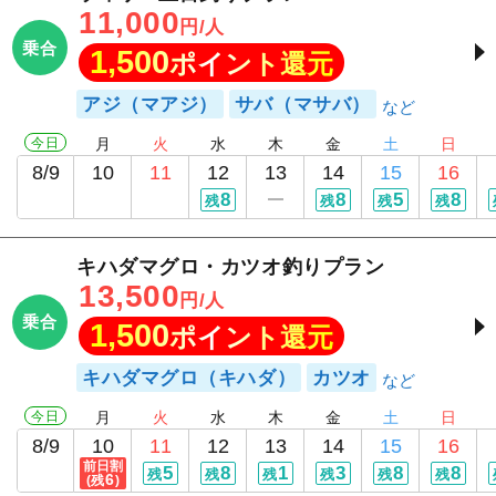
11,000
円/人
乗合
1,500
ポイント還元
アジ（マアジ）
サバ（マサバ）
今日
月
火
水
木
金
土
日
8/9
10
11
12
13
14
15
16
8
8
5
8
残
残
残
残
キハダマグロ・カツオ釣りプラン
13,500
円/人
乗合
1,500
ポイント還元
キハダマグロ（キハダ）
カツオ
今日
月
火
水
木
金
土
日
8/9
10
11
12
13
14
15
16
前日割
5
8
1
3
8
8
残
残
残
残
残
残
6
(残
)