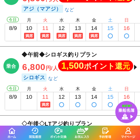
アジ（マアジ）
今日
月
火
水
木
金
土
日
8/9
10
11
12
13
14
15
16
満席
満席
満席
満席
満席
◆午前◆シロギス釣りプラン
1,500
ポイント還元
6,800
乗合
円/人
シロギス
今日
月
火
水
木
金
土
日
8/9
10
11
12
13
14
15
16
満席
◇午後◇LTアジ釣りプラン
1,500
ポイント還元
6,800
乗合
円/人