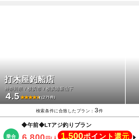
打木屋釣船店
神奈川県
横浜市
横浜港新山下
4.5
(271件)
3
検索条件に合致したプラン：
件
◆午前◆LTアジ釣りプラン
1,500
ポイント還元
6,800
乗合
円/人