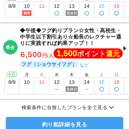
8/9
10
11
12
13
14
15
16
満席
定休日
◆午後◆フグ釣りプラン☆女性・高校生・
中学生以下割引あり☆船長のレクチャー通
りに実践すれば釣果アップ！！
乗合
1,500
ポイント還元
6,500
円/人
フグ（ショウサイフグ）
今日
月
火
水
木
金
土
日
8/9
10
11
12
13
14
15
16
定休日
検索条件に合致したプランを全て見る
釣り船詳細を見る