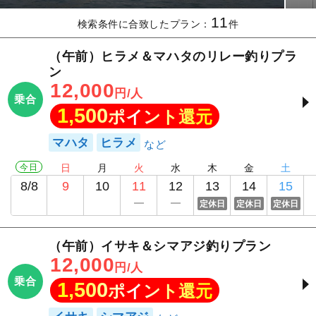
11
検索条件に合致したプラン：
件
（午前）ヒラメ＆マハタのリレー釣りプラ
ン
12,000
円/人
乗合
1,500
ポイント還元
マハタ
ヒラメ
今日
日
月
火
水
木
金
土
8/8
9
10
11
12
13
14
15
定休日
定休日
定休日
（午前）イサキ＆シマアジ釣りプラン
12,000
円/人
乗合
1,500
ポイント還元