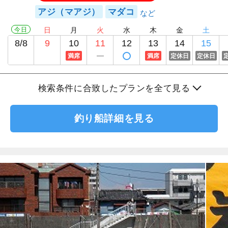
アジ（マアジ）
マダコ
今日
日
月
火
水
木
金
土
8/8
9
10
11
12
13
14
15
満席
満席
定休日
定休日
検索条件に合致したプランを全て見る
釣り船詳細を見る