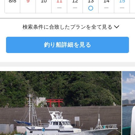
8/8
9
10
11
12
13
14
15
検索条件に合致したプランを全て見る
釣り船詳細を見る