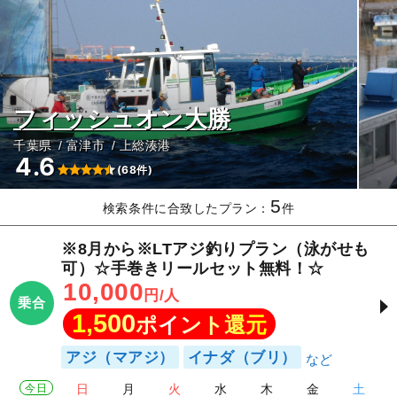
フィッシュオン大勝
千葉県
富津市
上総湊港
4.6
(68件)
5
検索条件に合致したプラン：
件
※8月から※LTアジ釣りプラン（泳がせも
可）☆手巻きリールセット無料！☆
10,000
円/人
乗合
1,500
ポイント還元
アジ（マアジ）
イナダ（ブリ）
今日
日
月
火
水
木
金
土