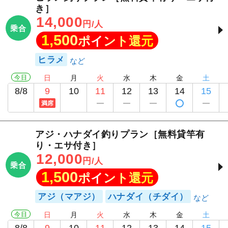
き］
14,000
円/人
乗合
1,500
ポイント還元
ヒラメ
今日
日
月
火
水
木
金
土
8/8
9
10
11
12
13
14
15
満席
アジ・ハナダイ釣りプラン［無料貸竿有
り・エサ付き］
12,000
円/人
乗合
1,500
ポイント還元
アジ（マアジ）
ハナダイ（チダイ）
今日
日
月
火
水
木
金
土
8/8
9
10
11
12
13
14
15