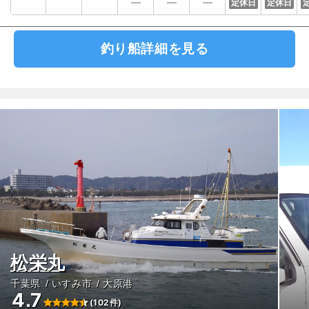
定休日
定休日
釣り船詳細を見る
松栄丸
千葉県
いすみ市
大原港
4.7
(102件)