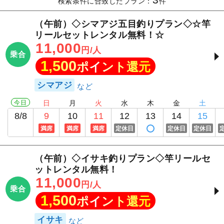
3
検索条件に合致したプラン：
件
（午前）◇シマアジ五目釣りプラン◇☆竿
リールセットレンタル無料！☆
11,000
円/人
乗合
1,500
ポイント還元
シマアジ
今日
日
月
火
水
木
金
土
8/8
9
10
11
12
13
14
15
満席
満席
満席
定休日
定休日
定休日
（午前）◇イサキ釣りプラン◇竿リールセ
ットレンタル無料！
11,000
円/人
乗合
1,500
ポイント還元
イサキ