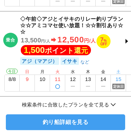
定休日
◇午前◇アジとイサキのリレー釣りプラン
☆☆アミコマセ使い放題！☆☆割引あり☆
☆
12,500
7
13,500
乗合
%
円/人
円/人
OFF
1,500
ポイント還元
アジ（マアジ）
イサキ
今日
日
月
火
水
木
金
土
8/8
9
10
11
12
13
14
15
定休日
検索条件に合致したプランを全て見る
釣り船詳細を見る