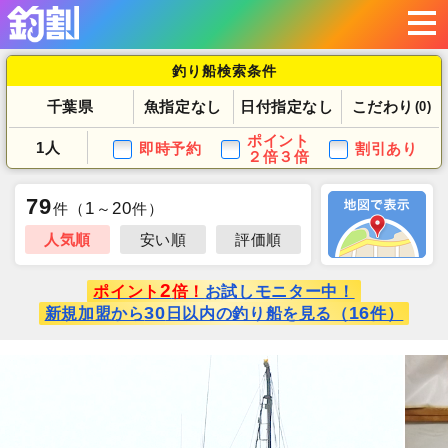
釣り船検索条件
千葉県
魚指定なし
日付指定なし
こだわり
(0)
ポイント
1人
即時予約
割引あり
２倍３倍
79
1
20
件
（
～
件）
人気順
安い順
評価順
2
ポイント
倍！
お試しモニター中！
30
16
新規加盟から
日以内の釣り船を見る（
件）