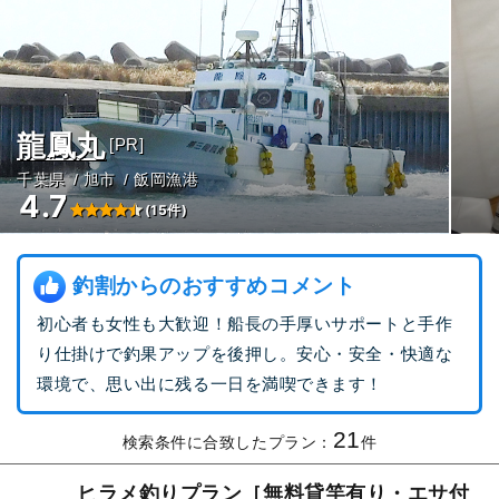
龍鳳丸
[PR]
千葉県
旭市
飯岡漁港
4.7
(15件)
釣割からのおすすめコメント
初心者も女性も大歓迎！船長の手厚いサポートと手作
り仕掛けで釣果アップを後押し。安心・安全・快適な
環境で、思い出に残る一日を満喫できます！
21
検索条件に合致したプラン：
件
ヒラメ釣りプラン［無料貸竿有り・エサ付