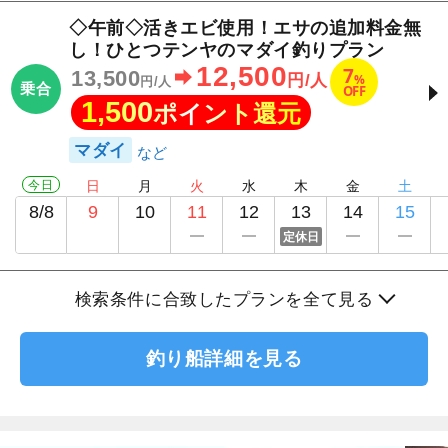
◇午前◇活きエビ使用！エサの追加料金無
し！ひとつテンヤのマダイ釣りプラン
12,500
7
13,500
%
円/人
円/人
乗合
OFF
1,500
ポイント還元
マダイ
今日
日
月
火
水
木
金
土
8/8
9
10
11
12
13
14
15
定休日
検索条件に合致したプランを全て見る
釣り船詳細を見る