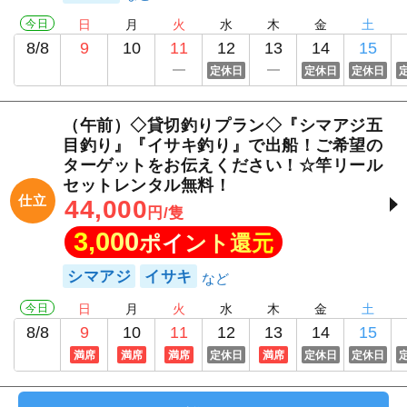
今日
日
月
火
水
木
金
土
8/8
9
10
11
12
13
14
15
定休日
定休日
定休日
（午前）◇貸切釣りプラン◇『シマアジ五
目釣り』『イサキ釣り』で出船！ご希望の
ターゲットをお伝えください！☆竿リール
セットレンタル無料！
仕立
44,000
円/隻
3,000
ポイント還元
シマアジ
イサキ
今日
日
月
火
水
木
金
土
8/8
9
10
11
12
13
14
15
満席
満席
満席
定休日
満席
定休日
定休日