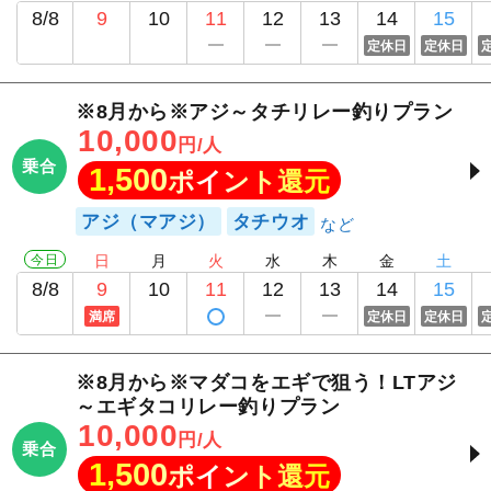
8/8
9
10
11
12
13
14
15
定休日
定休日
※8月から※アジ～タチリレー釣りプラン
10,000
円/人
乗合
1,500
ポイント還元
アジ（マアジ）
タチウオ
今日
日
月
火
水
木
金
土
8/8
9
10
11
12
13
14
15
満席
定休日
定休日
※8月から※マダコをエギで狙う！LTアジ
～エギタコリレー釣りプラン
10,000
円/人
乗合
1,500
ポイント還元