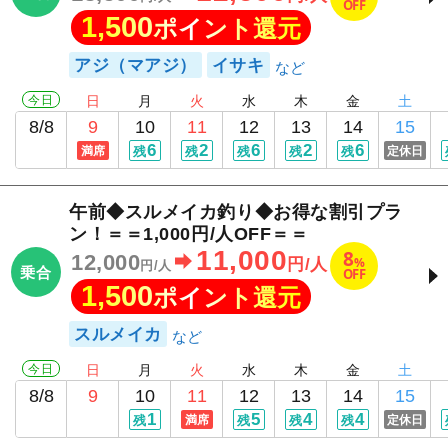
OFF
1,500
ポイント還元
アジ（マアジ）
イサキ
今日
日
月
火
水
木
金
土
8/8
9
10
11
12
13
14
15
6
2
6
2
6
満席
残
残
残
残
残
定休日
午前◆スルメイカ釣り◆お得な割引プラ
ン！＝＝1,000円/人OFF＝＝
11,000
8
12,000
%
円/人
円/人
乗合
OFF
1,500
ポイント還元
スルメイカ
今日
日
月
火
水
木
金
土
8/8
9
10
11
12
13
14
15
1
5
4
4
残
満席
残
残
残
定休日