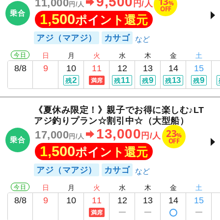
9,500
13
11,000
%
円/人
円/人
OFF
乗合
1,500
ポイント還元
アジ（マアジ）
カサゴ
今日
日
月
火
水
木
金
土
8/8
9
10
11
12
13
14
15
2
11
9
13
9
残
満席
残
残
残
残
《夏休み限定！》親子でお得に楽しむ♪LT
アジ釣りプラン☆割引中☆（大型船）
13,000
23
17,000
%
円/人
円/人
乗合
OFF
1,500
ポイント還元
アジ（マアジ）
カサゴ
今日
日
月
火
水
木
金
土
8/8
9
10
11
12
13
14
15
満席