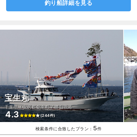
釣り船詳細を見る
宝生丸
千葉県
安房郡鋸南町
勝山漁港
4.3
(244件)
5
検索条件に合致したプラン：
件