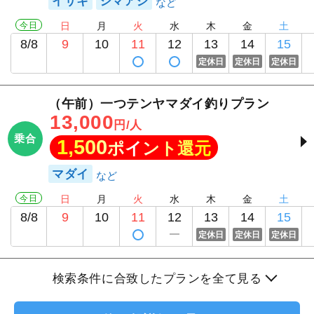
イサキ
シマアジ
今日
日
月
火
水
木
金
土
8/8
9
10
11
12
13
14
15
定休日
定休日
定休日
（午前）一つテンヤマダイ釣りプラン
13,000
円/人
乗合
1,500
ポイント還元
マダイ
今日
日
月
火
水
木
金
土
8/8
9
10
11
12
13
14
15
定休日
定休日
定休日
検索条件に合致したプランを全て見る