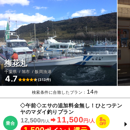
梅花丸
千葉県
旭市
飯岡漁港
4.7
(313件)
14
検索条件に合致したプラン：
件
◇午前◇エサの追加料金無し！ひとつテン
ヤのマダイ釣りプラン
11,500
8
12,500
%
円/人
円/人
乗合
OFF
1,500