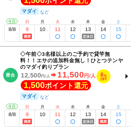
ポイント還元
マダイ
今日
日
月
火
水
木
金
土
8/8
9
10
11
12
13
14
15
満席
定休日
◇午前◇3名様以上のご予約で貸竿無
料！！エサの追加料金無し！ひとつテンヤ
のマダイ釣りプラン
11,500
8
12,500
乗合
%
円/人
円/人
OFF
1,500
ポイント還元
マダイ
今日
日
月
火
水
木
金
土
8/8
9
10
11
12
13
14
15
満席
定休日
満席