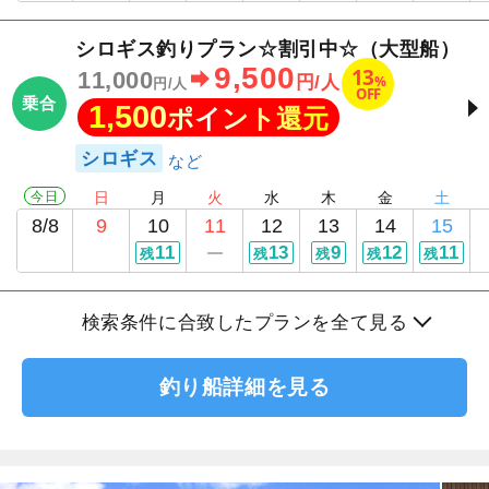
シロギス釣りプラン☆割引中☆（大型船）
9,500
13
11,000
%
円/人
円/人
OFF
乗合
1,500
ポイント還元
シロギス
今日
日
月
火
水
木
金
土
8/8
9
10
11
12
13
14
15
11
13
9
12
11
残
残
残
残
残
検索条件に合致したプランを全て見る
釣り船詳細を見る