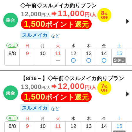
◇午前◇スルメイカ釣りプラン
11,000
8
12,000
%
円/人
円/人
OFF
乗合
1,500
ポイント還元
スルメイカ
今日
日
月
火
水
木
金
土
8/8
9
10
11
12
13
14
15
定休日
【8/16～】◇午前◇スルメイカ釣りプラン
12,000
7
13,000
%
円/人
円/人
OFF
乗合
1,500
ポイント還元
スルメイカ
今日
日
月
火
水
木
金
土
8/8
9
10
11
12
13
14
15