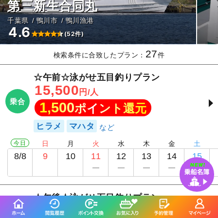
第三新生合同丸
千葉県
鴨川市
鴨川漁港
4.6
(52件)
27
検索条件に合致したプラン：
件
☆午前☆泳がせ五目釣りプラン
15,500
円/人
乗合
1,500
ポイント還元
ヒラメ
マハタ
今日
日
月
火
水
木
金
土
8/8
9
10
11
12
13
14
15
★午後★泳がせ五目釣りプラン
14,000
円/人