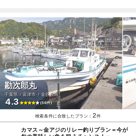
勘次郎丸
千葉県
富津市
金谷漁港
4.3
(56件)
2
検索条件に合致したプラン：
件
カマス～金アジのリレー釣りプラン＝今が