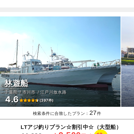
林遊船
千葉県
市川市
江戸川放水路
4.6
(397件)
27
検索条件に合致したプラン：
件
LTアジ釣りプラン☆割引中☆（大型船）