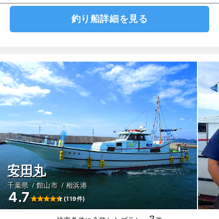
釣り船詳細を見る
安田丸
千葉県
館山市
相浜港
4.7
(119件)