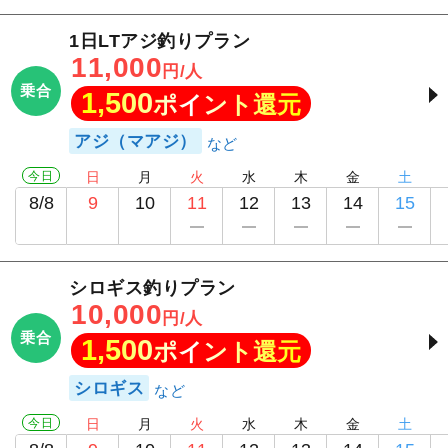
1日LTアジ釣りプラン
11,000
円/人
乗合
1,500
ポイント還元
アジ（マアジ）
今日
日
月
火
水
木
金
土
8/8
9
10
11
12
13
14
15
シロギス釣りプラン
10,000
円/人
乗合
1,500
ポイント還元
シロギス
今日
日
月
火
水
木
金
土