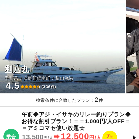
利八丸
千葉県
安房郡鋸南町
勝山漁港
4.5
(336件)
2
検索条件に合致したプラン：
件
午前◆アジ・イサキのリレー釣りプラン◆
お得な割引プラン！＝＝1,000円/人OFF＝
＝アミコマセ使い放題☆
12,500
7
13,500
乗合
%
円/人
円/人