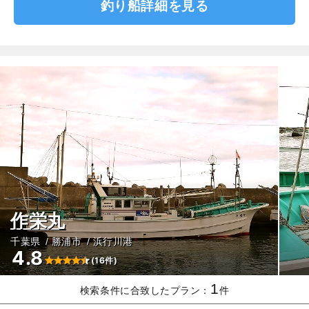
釣り船詳細を見る
作栄丸
千葉県
勝浦市
浜行川港
4.8
(16件)
1
検索条件に合致したプラン：
件