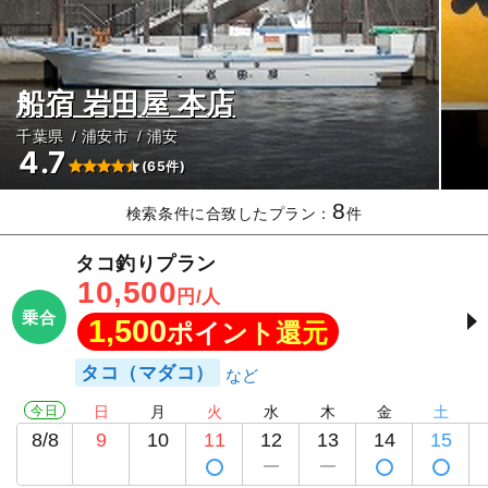
船宿 岩田屋 本店
千葉県
浦安市
浦安
4.7
(65件)
8
検索条件に合致したプラン：
件
タコ釣りプラン
10,500
円/人
乗合
1,500
ポイント還元
タコ（マダコ）
今日
日
月
火
水
木
金
土
8/8
9
10
11
12
13
14
15