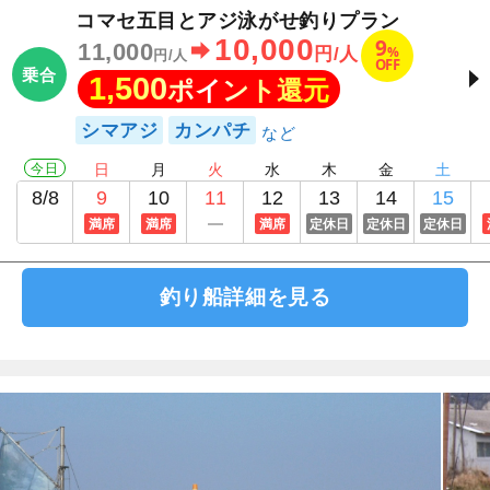
コマセ五目とアジ泳がせ釣りプラン
10,000
9
11,000
%
円/人
円/人
OFF
乗合
1,500
ポイント還元
シマアジ
カンパチ
今日
日
月
火
水
木
金
土
8/8
9
10
11
12
13
14
15
満席
満席
満席
定休日
定休日
定休日
釣り船詳細を見る