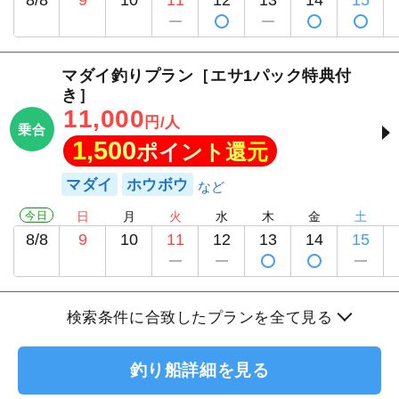
マダイ釣りプラン［エサ1パック特典付
き］
11,000
円/人
乗合
1,500
ポイント還元
マダイ
ホウボウ
今日
日
月
火
水
木
金
土
8/8
9
10
11
12
13
14
15
検索条件に合致したプランを全て見る
釣り船詳細を見る