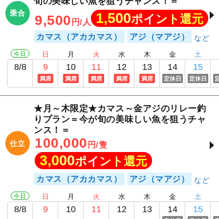
旬の美味しい魚を狙うチャンス！＝
乗合
1,500
ポイント還元
9,500
円/人
カマス（アカカマス）
アジ（マアジ）
今日
日
月
火
水
木
金
土
8/8
9
10
11
12
13
14
15
満席
満席
満席
満席
満席
定休日
定休日
★月～木限定★カマス～金アジのリレー釣
りプラン＝今が旬の美味しい魚を狙うチャ
ンス！＝
100,000
仕立
円/隻
3,000
ポイント還元
カマス（アカカマス）
アジ（マアジ）
今日
日
月
火
水
木
金
土
8/8
9
10
11
12
13
14
15