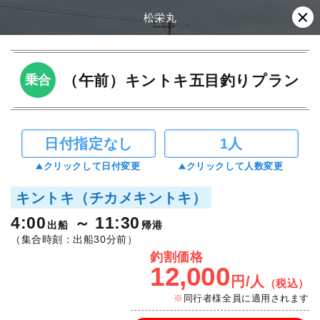
松栄丸
（午前）キントキ五目釣りプラン
乗合
日付指定なし
1人
クリックして日付変更
クリックして人数変更
キントキ（チカメキントキ）
4:00
11:30
出船
帰港
（集合時刻：出船30分前）
釣割価格
12,000
円/人
（税込）
同行者様全員に適用されます