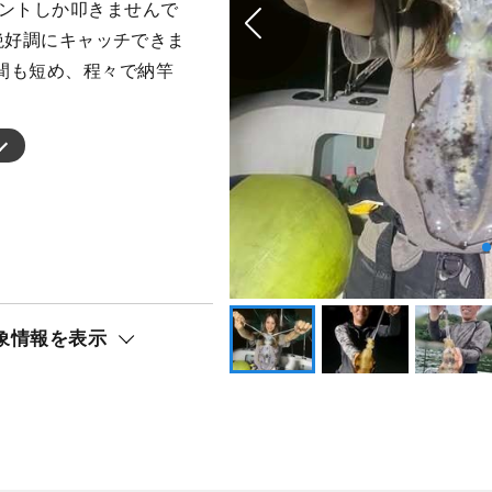
イントしか叩きませんで
で絶好調にキャッチできま
間も短め、程々で納竿
象情報を表示