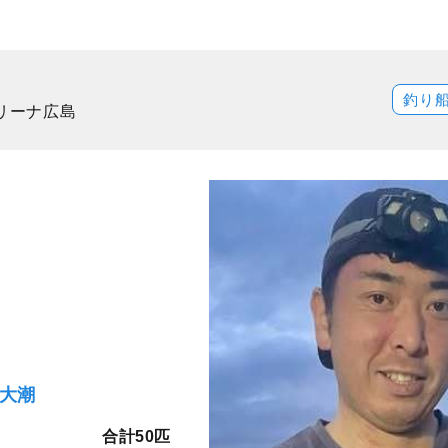
釣り
マリーナ広島
）大潮
合計50匹