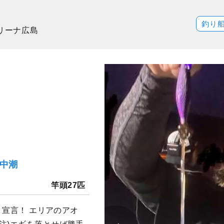
釣り
マリーナ広島
）中潮
竿頭27匹
Y！宣言！ エリアのアオ