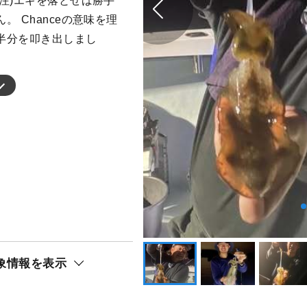
注)エギを落とせば勝手
 Chanceの意味を理
半分を叩き出しまし
象情報を表示