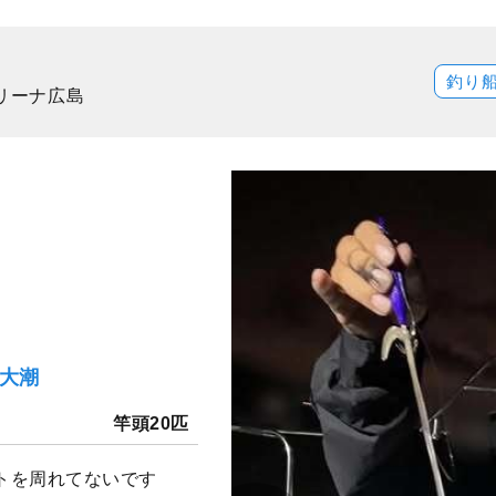
釣り
マリーナ広島
）大潮
竿頭20匹
トを周れてないです