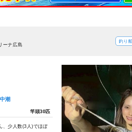
釣り
マリーナ広島
）中潮
竿頭30匹
、少人数(3人)でほぼ