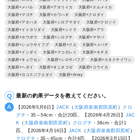
大阪府×メバル
大阪府×アオリイカ
大阪府×スルメイカ
大阪府×マゴチ
大阪府×カワハギ
大阪府×クロダイ
大阪府×アオハタ
大阪府×シロアマダイ
大阪府×クロソイ
大阪府×イトヨリダイ
大阪府×シイラ
大阪府×アラ
大阪府×ホウボウ
大阪府×シログチ
大阪府×マサバ
大阪府×ショウサイフグ
大阪府×クエ
大阪府×メバチ
大阪府×イシダイ
大阪府×マコガレイ
大阪府×キチヌ
大阪府×キュウセン
大阪府×シロサバフグ
大阪府×カタクチイワシ
大阪府×ヘダイ
大阪府×オニオコゼ
大阪府×コウイカ
大阪府×ヨコスジフエダイ
大阪府×Array
最新の釣果データを教えてください。
【2026年5月6日】
JACK
（
大阪府
泉南郡田尻町
）
クロ
グチ
・35～54cm・合計20匹、【2026年4月26日】
JAC
K
（
大阪府
泉南郡田尻町
）
クログチ
・38cm・合計1
匹、【2026年4月14日】
JACK
（
大阪府
泉南郡田尻町
）
クログチ
・35～45cm・合計4匹、【2026年3月15日】