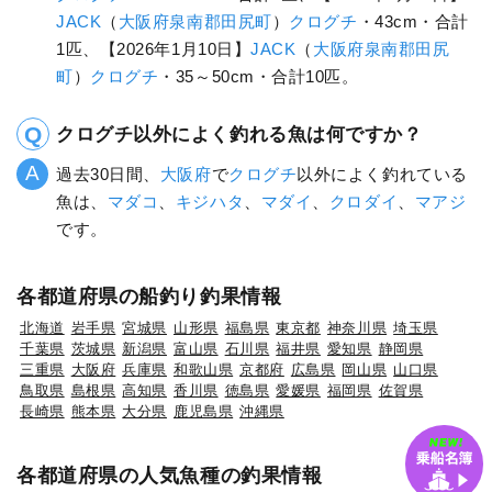
JACK
（
大阪府
泉南郡田尻町
）
クログチ
・43cm・合計
1匹、【2026年1月10日】
JACK
（
大阪府
泉南郡田尻
町
）
クログチ
・35～50cm・合計10匹。
クログチ以外によく釣れる魚は何ですか？
過去30日間、
大阪府
で
クログチ
以外によく釣れている
魚は、
マダコ
、
キジハタ
、
マダイ
、
クロダイ
、
マアジ
です。
各都道府県の船釣り釣果情報
北海道
岩手県
宮城県
山形県
福島県
東京都
神奈川県
埼玉県
千葉県
茨城県
新潟県
富山県
石川県
福井県
愛知県
静岡県
三重県
大阪府
兵庫県
和歌山県
京都府
広島県
岡山県
山口県
鳥取県
島根県
高知県
香川県
徳島県
愛媛県
福岡県
佐賀県
長崎県
熊本県
大分県
鹿児島県
沖縄県
各都道府県の人気魚種の釣果情報