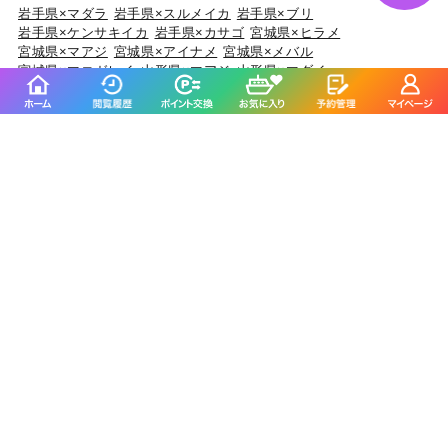
岩手県×マダラ
岩手県×スルメイカ
岩手県×ブリ
岩手県×ケンサキイカ
岩手県×カサゴ
宮城県×ヒラメ
宮城県×マアジ
宮城県×アイナメ
宮城県×メバル
宮城県×マコガレイ
山形県×マアジ
山形県×マダイ
山形県×キジハタ
山形県×ケンサキイカ
山形県×マハタ
福島県×マダイ
福島県×ヒラメ
福島県×チダイ
福島県×ウスメバル
福島県×ブリ
茨城県×マダイ
茨城県×ブリ
茨城県×ヒラメ
茨城県×カサゴ
茨城県×ホウボウ
埼玉県×サワラ
埼玉県×タチウオ
埼玉県×ホウボウ
埼玉県×マダイ
埼玉県×ブリ
千葉県×マダイ
千葉県×ヒラメ
千葉県×イサキ
千葉県×カサゴ
千葉県×マアジ
東京都×マアジ
東京都×タチウオ
東京都×シロギス
東京都×マダコ
東京都×サワラ
神奈川県×マアジ
神奈川県×マダイ
神奈川県×ブリ
神奈川県×アカアマダイ
神奈川県×タチウオ
新潟県×マダイ
新潟県×ブリ
新潟県×マアジ
新潟県×キダイ
新潟県×ゴマサバ
富山県×アオリイカ
富山県×ブリ
富山県×マダイ
富山県×キジハタ
富山県×ウッカリカサゴ
石川県×ブリ
石川県×キジハタ
石川県×マダイ
石川県×カサゴ
石川県×マアジ
福井県×ケンサキイカ
福井県×マダイ
福井県×アオリイカ
福井県×マアジ
福井県×スルメイカ
静岡県×マダイ
静岡県×イサキ
静岡県×マアジ
静岡県×タチウオ
静岡県×ブリ
愛知県×ブリ
愛知県×マダイ
愛知県×タチウオ
愛知県×ホウボウ
愛知県×マアジ
三重県×ブリ
三重県×マダイ
三重県×ヒラメ
三重県×カサゴ
三重県×マアジ
京都府×ケンサキイカ
京都府×ブリ
京都府×マダイ