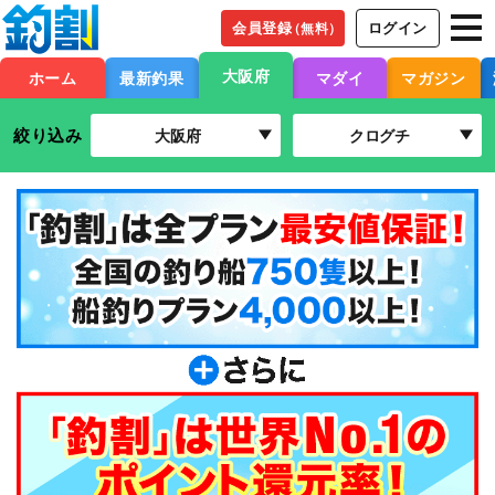
会員登録
ログイン
（無料）
大阪府
ホーム
最新釣果
マダイ
マガジン
絞り込み
大阪府
クログチ