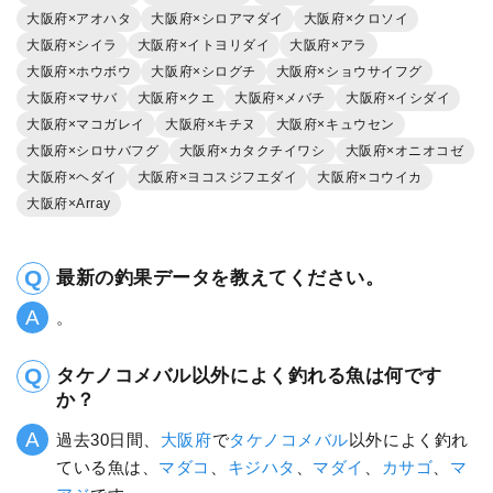
大阪府×アオハタ
大阪府×シロアマダイ
大阪府×クロソイ
大阪府×シイラ
大阪府×イトヨリダイ
大阪府×アラ
大阪府×ホウボウ
大阪府×シログチ
大阪府×ショウサイフグ
大阪府×マサバ
大阪府×クエ
大阪府×メバチ
大阪府×イシダイ
大阪府×マコガレイ
大阪府×キチヌ
大阪府×キュウセン
大阪府×シロサバフグ
大阪府×カタクチイワシ
大阪府×オニオコゼ
大阪府×ヘダイ
大阪府×ヨコスジフエダイ
大阪府×コウイカ
大阪府×Array
最新の釣果データを教えてください。
。
タケノコメバル以外によく釣れる魚は何です
か？
過去30日間、
大阪府
で
タケノコメバル
以外によく釣れ
ている魚は、
マダコ
、
キジハタ
、
マダイ
、
カサゴ
、
マ