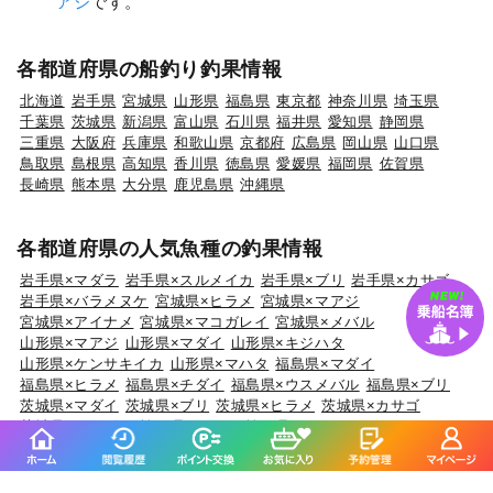
アジ
です。
各都道府県の船釣り釣果情報
北海道
岩手県
宮城県
山形県
福島県
東京都
神奈川県
埼玉県
千葉県
茨城県
新潟県
富山県
石川県
福井県
愛知県
静岡県
三重県
大阪府
兵庫県
和歌山県
京都府
広島県
岡山県
山口県
鳥取県
島根県
高知県
香川県
徳島県
愛媛県
福岡県
佐賀県
長崎県
熊本県
大分県
鹿児島県
沖縄県
各都道府県の人気魚種の釣果情報
岩手県×マダラ
岩手県×スルメイカ
岩手県×ブリ
岩手県×カサゴ
岩手県×バラメヌケ
宮城県×ヒラメ
宮城県×マアジ
宮城県×アイナメ
宮城県×マコガレイ
宮城県×メバル
山形県×マアジ
山形県×マダイ
山形県×キジハタ
山形県×ケンサキイカ
山形県×マハタ
福島県×マダイ
福島県×ヒラメ
福島県×チダイ
福島県×ウスメバル
福島県×ブリ
茨城県×マダイ
茨城県×ブリ
茨城県×ヒラメ
茨城県×カサゴ
茨城県×ホウボウ
埼玉県×サワラ
埼玉県×タチウオ
埼玉県×ホウボウ
埼玉県×マダイ
埼玉県×ブリ
千葉県×マダイ
千葉県×ヒラメ
千葉県×イサキ
千葉県×カサゴ
千葉県×マアジ
東京都×マアジ
東京都×タチウオ
東京都×シロギス
東京都×マダコ