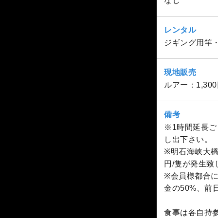
なし
レンタル
ジギング用竿・
現地販売
ルアー：1,300
備考
※1時間延長ご
し出下さい。
※明石海峡大橋
円/隻が発生致
※会員様都合
金の50%、前
食事は各自持