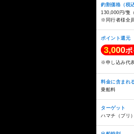
釣割価格（税
130,000円/
※同行者様全
ポイント還元
3,000
ポ
※申し込み代
料金に含まれ
乗船料
ターゲット
ハマチ（ブリ
出船時刻