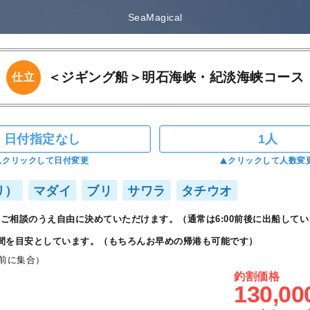
SeaMagical
＜ジギング船＞明石海峡・紀淡海峡コース
仕立
日付指定なし
1人
クリックして日付変更
クリックして人数変
リ）
マダイ
ブリ
サワラ
タチウオ
ご相談のうえ自由に決めていただけます。（通常は6:00前後に出船してい
間を目安としています。（もちろんお早めの帰港も可能です）
前に集合）
釣割価格
130,00