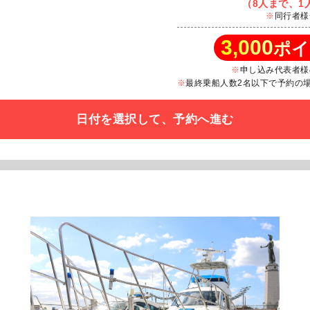
（8人まで、1人
同行者様
3,000
ポイ
申し込み代表者様
最終乗船人数2名以下で予約の場合
日付を選択して、予約へ進む