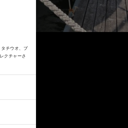
。タチウオ、ブ
にレクチャーさ