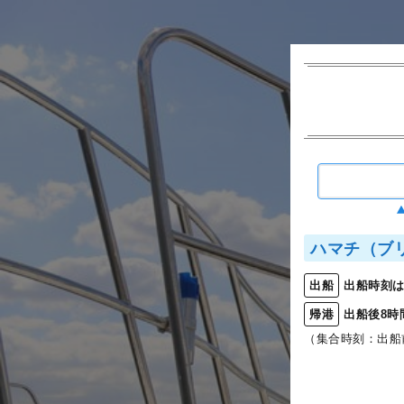
ハマチ（ブ
出船時刻は
出船
出船後8時
帰港
（集合時刻：出船