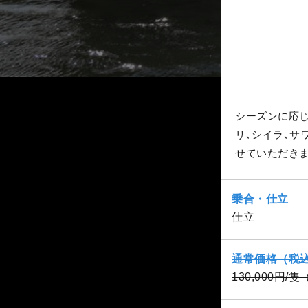
シーズンに応
リ､シイラ､サ
せていただき
乗合・仕立
仕立
通常価格（税
130,000円/