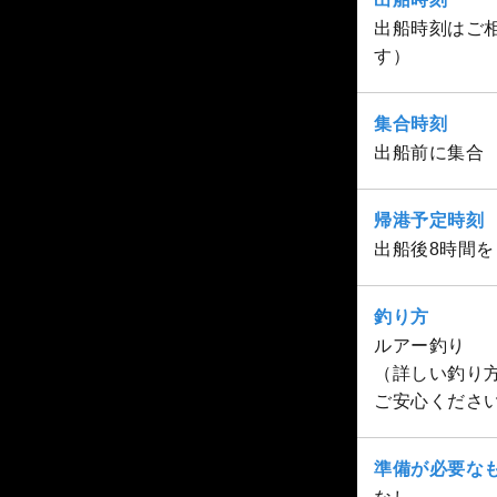
出船時刻はご相
す）
集合時刻
出船前に集合
帰港予定時刻
出船後8時間
釣り方
ルアー釣り
（詳しい釣り
ご安心くださ
準備が必要な