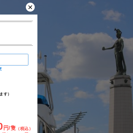
更
ます）
0
円/隻
（税込）