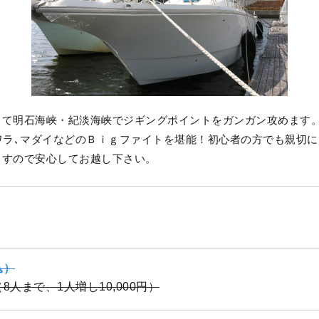
じて明石海峡・紀淡海峡でジギングポイントをガンガン攻めます
ワラ､マダイなどのＢｉｇファイトを堪能！初心者の方でも親切
ますので安心してお越し下さい。
込）
隻（8人まで、1人増し10,000円）