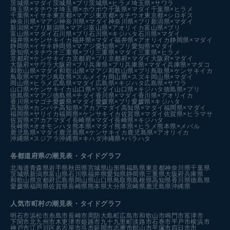
茨城県×マダイ
茨城県×ブリ
茨城県×ヒラメ
埼玉県×サワラ
埼玉県×タチウオ
埼玉県×ホウボウ
千葉県×マダイ
千葉県×ヒラメ
千葉県×イサキ
東京都×マアジ
東京都×タチウオ
東京都×シロギス
神奈川県×マアジ
神奈川県×マダイ
神奈川県×ブリ
新潟県×マダイ
新潟県×ブリ
新潟県×マアジ
富山県×アオリイカ
富山県×ブリ
富山県×マダイ
石川県×ブリ
石川県×キジハタ
石川県×マダイ
福井県×ケンサキイカ
福井県×マダイ
福井県×アオリイカ
静岡県×マダイ
静岡県×イサキ
静岡県×マアジ
愛知県×ブリ
愛知県×マダイ
愛知県×タチウオ
三重県×ブリ
三重県×マダイ
三重県×ヒラメ
京都府×ケンサキイカ
京都府×ブリ
京都府×マダイ
大阪府×マダイ
大阪府×サワラ
大阪府×ブリ
兵庫県×ブリ
兵庫県×マダイ
兵庫県×マダコ
和歌山県×マダイ
和歌山県×マアジ
和歌山県×ブリ
鳥取県×ケンサキイカ
鳥取県×マアジ
鳥取県×スルメイカ
岡山県×スズキ
岡山県×マダイ
岡山県×ヒラメ
広島県×マダイ
広島県×キジハタ
広島県×サワラ
山口県×ケンサキイカ
山口県×マダイ
山口県×キジハタ
徳島県×ブリ
徳島県×マアジ
徳島県×チダイ
香川県×マダイ
香川県×アオリイカ
香川県×マゴチ
愛媛県×マダイ
愛媛県×ブリ
愛媛県×キジハタ
高知県×カンパチ
高知県×アカアマダイ
高知県×マダイ
福岡県×マダイ
福岡県×ヤリイカ
福岡県×ケンサキイカ
佐賀県×マダイ
佐賀県×ヒラマサ
佐賀県×アカアマダイ
長崎県×マダイ
長崎県×キジハタ
長崎県×オオモンハタ
熊本県×マダイ
熊本県×ヒラメ
熊本県×メバル
鹿児島県×マダイ
鹿児島県×ケンサキイカ
鹿児島県×アオリイカ
沖縄県×スジアラ
沖縄県×キハダ
沖縄県×バラハタ
各都道府県の潮見表
・タイドグラフ
北海道
青森県
岩手県
秋田県
宮城県
山形県
福島県
東京都
神奈川県
千葉県
茨城県
新潟県
富山県
石川県
福井県
愛知県
静岡県
三重県
大阪府
兵庫県
和歌山県
京都府
広島県
岡山県
山口県
鳥取県
島根県
高知県
香川県
徳島県
愛媛県
福岡県
佐賀県
長崎県
熊本県
大分県
宮崎県
鹿児島県
沖縄県
人気市町村の潮見表・タイドグラフ
明石市
浜松市
糸島市
長崎市
周防大島町
広島市
和歌山市
鳴門市
富津市
下関市
北九州市
木更津市
姫路市
九十九里町
淡路市
石巻市
平戸市
横浜市
神戸市
江戸川区
名古屋市
呉市
延岡市
志摩市
館山市
平塚市
四日市市