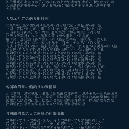
酒田港
明石港
走水港
手石港
福良港
上総湊港
寺泊港
明石浦漁港
大洗港
大磯港
福浦港
長井新宿港
大飯港
網代港
高浜港
平塚新港
境港中野港
大井漁港
人気エリアの釣り船検索
関東×釣り船
関西×釣り船
東海×釣り船
北陸・甲信越×釣り船
中国・四国×釣り船
九州・沖縄×釣り船
北海道・東北×釣り船
三浦半島（神奈川県）×釣り船
相模湾（神奈川県）×釣り船
外房（千葉県）×釣り船
東京湾（神奈川県）×釣り船
駿河湾・遠州灘（静岡県）×釣り船
伊豆半島（静岡県）×釣り船
南房（千葉県）×釣り船
九十九里・銚子（千葉県）×釣り船
内房（千葉県）×釣り船
東京湾奥（千葉県）×釣り船
神奈川県×釣り船
千葉県×釣り船
福岡県×釣り船
和歌山県×釣り船
兵庫県×釣り船
静岡県×釣り船
茨城県×釣り船
東京都×釣り船
福井県×釣り船
大阪府×釣り船
新潟県×釣り船
愛知県×釣り船
広島県×釣り船
山形県×釣り船
三重県×釣り船
宮城県×釣り船
京都府×釣り船
沖縄県×釣り船
長崎県×釣り船
鳥取県×釣り船
熊本県×釣り船
福島県×釣り船
鹿児島県×釣り船
岩手県×釣り船
山口県×釣り船
岡山県×釣り船
香川県×釣り船
北海道 ×釣り船
高知県×釣り船
佐賀県×釣り船
愛媛県×釣り船
埼玉県×釣り船
富山県×釣り船
石川県×釣り船
徳島県×釣り船
大分県×釣り船
島根県×釣り船
各都道府県の船釣り釣果情報
北海道
岩手県
宮城県
山形県
福島県
東京都
神奈川県
埼玉県
千葉県
茨城県
新潟県
富山県
石川県
福井県
愛知県
静岡県
三重県
大阪府
兵庫県
和歌山県
京都府
広島県
岡山県
山口県
鳥取県
島根県
高知県
香川県
徳島県
愛媛県
福岡県
佐賀県
長崎県
熊本県
大分県
鹿児島県
沖縄県
各都道府県の人気魚種の釣果情報
岩手県×マダラ
岩手県×スルメイカ
岩手県×ブリ
宮城県×ヒラメ
宮城県×マアジ
宮城県×アイナメ
山形県×マアジ
山形県×マダイ
山形県×キジハタ
福島県×マダイ
福島県×ヒラメ
福島県×チダイ