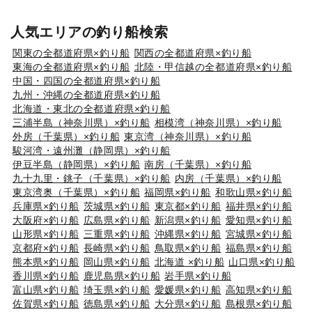
人気エリアの釣り船検索
関東の全都道府県×釣り船
関西の全都道府県×釣り船
東海の全都道府県×釣り船
北陸・甲信越の全都道府県×釣り船
中国・四国の全都道府県×釣り船
九州・沖縄の全都道府県×釣り船
北海道・東北の全都道府県×釣り船
三浦半島（神奈川県）×釣り船
相模湾（神奈川県）×釣り船
外房（千葉県）×釣り船
東京湾（神奈川県）×釣り船
駿河湾・遠州灘（静岡県）×釣り船
伊豆半島（静岡県）×釣り船
南房（千葉県）×釣り船
九十九里・銚子（千葉県）×釣り船
内房（千葉県）×釣り船
東京湾奥（千葉県）×釣り船
福岡県×釣り船
和歌山県×釣り船
兵庫県×釣り船
茨城県×釣り船
東京都×釣り船
福井県×釣り船
大阪府×釣り船
広島県×釣り船
新潟県×釣り船
愛知県×釣り船
山形県×釣り船
三重県×釣り船
沖縄県×釣り船
宮城県×釣り船
京都府×釣り船
長崎県×釣り船
鳥取県×釣り船
福島県×釣り船
熊本県×釣り船
岡山県×釣り船
北海道 ×釣り船
山口県×釣り船
香川県×釣り船
鹿児島県×釣り船
岩手県×釣り船
富山県×釣り船
埼玉県×釣り船
愛媛県×釣り船
高知県×釣り船
佐賀県×釣り船
徳島県×釣り船
大分県×釣り船
島根県×釣り船