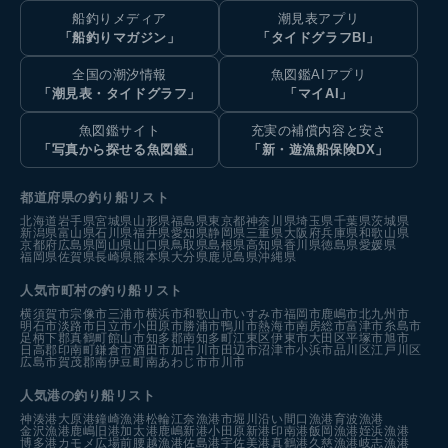
船釣りメディア
潮見表アプリ
「船釣りマガジン」
「タイドグラフBI」
全国の潮汐情報
魚図鑑AIアプリ
「潮見表・タイドグラフ」
「マイAI」
魚図鑑サイト
充実の補償内容と安さ
「写真から探せる魚図鑑」
「新・遊漁船保険DX」
都道府県の釣り船リスト
北海道
岩手県
宮城県
山形県
福島県
東京都
神奈川県
埼玉県
千葉県
茨城県
新潟県
富山県
石川県
福井県
愛知県
静岡県
三重県
大阪府
兵庫県
和歌山県
京都府
広島県
岡山県
山口県
鳥取県
島根県
高知県
香川県
徳島県
愛媛県
福岡県
佐賀県
長崎県
熊本県
大分県
鹿児島県
沖縄県
人気市町村の釣り船リスト
横須賀市
宗像市
三浦市
横浜市
和歌山市
いすみ市
福岡市
鹿嶋市
北九州市
明石市
淡路市
日立市
小田原市
勝浦市
鴨川市
熱海市
南房総市
富津市
糸島市
足柄下郡真鶴町
館山市
知多郡南知多町
江東区
伊東市
大田区
平塚市
旭市
日高郡印南町
鎌倉市
酒田市
加古川市
田辺市
沼津市
小浜市
品川区
江戸川区
広島市
賀茂郡南伊豆町
南あわじ市
市川市
人気港の釣り船リスト
神湊港
大原港
鐘崎漁港
松輪江奈漁港
市堀川沿い
間口漁港
育波漁港
金沢漁港
鹿嶋旧港
加太港
鹿嶋新港
小田原新港
印南港
飯岡漁港
姪浜漁港
博多港カモメ広場前
腰越漁港
佐島港
宇佐美港
真鶴港
久慈漁港
岐志漁港