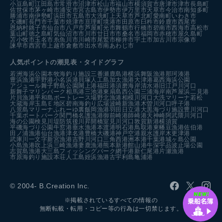
小豆島町
江田島市
常滑市
沼津市
松山市
福山市
横須賀市
唐津市
津市
長島町
佐世保市
茅ヶ崎市
浦安市
宮古島市
伊勢市
伊万里市
天草市
今治市
南知多町
勝浦市
南伊勢町
浜田市
五島市
大洗町
上天草市
芦北町
愛南町
いわき市
大磯町
長門市
千葉市
焼津市
亘理町
境港市
田原市
臼杵市
鈴鹿市
西尾市
恩納村
銚子市
仙台市
八戸市
芦屋町
光市
舞鶴市
行橋市
碧南市
西海市
高松市
葉山町
徳之島町
気仙沼市
市川市
廿日市市
桑名市
福岡市
赤穂市
屋久島町
苫小牧市
玉名市
糸魚川市
川崎市
尾鷲市
柳井市
宇土市
加古川市
宗像市
諫早市
西宮市
上越市
倉敷市
出水市
南あわじ市
人気ポイントの潮見表・タイドグラフ
若洲海浜公園
本牧海釣り施設
三番瀬
鹿島港
横浜
舞阪漁港
那珂湊港
豊浜漁港
宇野港
小名浜港
貝塚人工島
加太漁港
大津港
葛西海浜公園
アジュール舞子
野島公園
閖上港
福田港
須磨海岸
清水港
旧江戸川河口
新舞子マリンパーク
相馬港
三池港
東扇島西公園
三浦海岸
南芦屋浜
二見港
片貝漁港
平和島ボートレース場
野北漁港
相模川河口
大洗マリーナ
若松
大蔵海岸
玉島Ｅ地区
碧南海釣り広場
波崎新漁港
木曽川河口
呼子港
八景島マリーナ
ふれーゆ裏
飯岡漁港
羽田
日立港
大黒海づり施設
豊川河口
千葉ポートパーク
関門橋
名護漁港
御前崎港
師崎港
天神崎
阿武隈川河口
海の公園
検見川堤防
筑後川昇開橋
室見川河口
敦賀新港
横須賀
平磯海づり公園
牛窓港
垂水漁港
本渡港
明石港
鳥取港
東幡豆漁港
佐伯港
田ノ浦漁港
仙台漁港
津名港
豊橋
大磯港
神戸空港親水護岸
木更津港
武庫川一文字
新宮漁港
吉野川河口
三角西港
洲本港
千葉港
城ヶ島公園
小島漁港
吹上浜
三崎漁港
妻鹿漁港
熊本新港
館山港
牛深
宇品波止場公園
志賀島漁港
大三島フィッシングパーク
網干港
新仁尾港
片瀬漁港
市原海釣り施設
本荘人工島
姪浜漁港
古宇利島
亀浦港
© 2004- B.Creation Inc.
※掲載されているすべての情報の
無断転載・転用・コピー等の行為は一切禁じます。