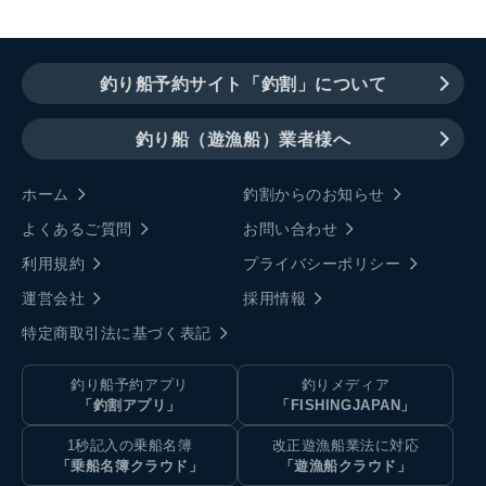
釣り船予約サイト「釣割」について
釣り船（遊漁船）業者様へ
ホーム
釣割からのお知らせ
よくあるご質問
お問い合わせ
利用規約
プライバシーポリシー
運営会社
採用情報
特定商取引法に基づく表記
釣り船予約アプリ
釣りメディア
「釣割アプリ」
「FISHINGJAPAN」
1秒記入の乗船名簿
改正遊漁船業法に対応
「乗船名簿クラウド」
「遊漁船クラウド」