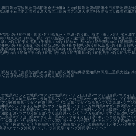
い
間口漁港
育波漁港
鹿嶋旧港
金沢漁港
加太港
飯岡漁港
鹿嶋新港
小田原新港
姪浜漁
志漁港
手石港
走水港
福良港
大飯港
上総湊港
寺泊港
大洗港
明石浦漁港
大磯港
福浦港
甲信越×釣り船
中国・四国×釣り船
九州・沖縄×釣り船
北海道・東北×釣り船
三浦半
釣り船
東京湾（神奈川県）×釣り船
駿河湾・遠州灘（静岡県）×釣り船
伊豆半島（
県）×釣り船
東京湾奥（千葉県）×釣り船
神奈川県×釣り船
千葉県×釣り船
福岡県
福井県×釣り船
大阪府×釣り船
新潟県×釣り船
愛知県×釣り船
広島県×釣り船
山形県
鳥取県×釣り船
熊本県×釣り船
福島県×釣り船
鹿児島県×釣り船
岩手県×釣り船
山口
愛媛県×釣り船
埼玉県×釣り船
富山県×釣り船
石川県×釣り船
徳島県×釣り船
大分県
川県
埼玉県
千葉県
茨城県
新潟県
富山県
石川県
福井県
愛知県
静岡県
三重県
大阪府
兵
県
佐賀県
長崎県
熊本県
大分県
鹿児島県
沖縄県
リ
宮城県×ヒラメ
宮城県×マアジ
宮城県×アイナメ
山形県×マアジ
山形県×マダイ
山
城県×ヒラメ
埼玉県×サワラ
埼玉県×タチウオ
埼玉県×ホウボウ
千葉県×マダイ
千葉
マアジ
神奈川県×マダイ
神奈川県×ブリ
新潟県×マダイ
新潟県×ブリ
新潟県×マアジ
福井県×ケンサキイカ
福井県×マダイ
福井県×アオリイカ
静岡県×マダイ
静岡県×イ
三重県×ヒラメ
京都府×ケンサキイカ
京都府×ブリ
京都府×マダイ
大阪府×マダイ
大
イ
和歌山県×マアジ
和歌山県×ブリ
鳥取県×ケンサキイカ
鳥取県×マアジ
鳥取県×ア
タ
広島県×ブリ
山口県×マダイ
山口県×ケンサキイカ
山口県×キジハタ
徳島県×ブリ
ダイ
愛媛県×ブリ
愛媛県×キジハタ
高知県×カンパチ
高知県×アカアマダイ
高知県×
ヒラマサ
佐賀県×イサキ
長崎県×マダイ
長崎県×キジハタ
長崎県×オオモンハタ
熊本
島県×アオハタ
沖縄県×スジアラ
沖縄県×キハダ
沖縄県×バラハタ