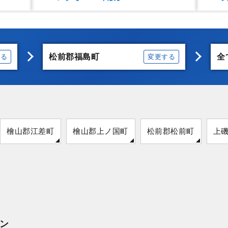
松前郡福島町
全
する
変更する
檜山郡江差町
檜山郡上ノ国町
松前郡松前町
上
ン