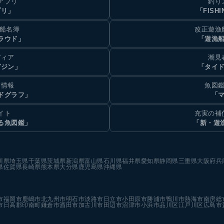
アプリ
釣り
プリ」
「FISHI
乗船名簿
改正遊漁
ラウド」
「遊漁
ディア
潮見
ガジン」
「タイド
汐情報
魚図鑑
ドグラフ」
「マ
イト
充実の補
る魚図鑑」
「新・遊
川県
埼玉県
千葉県
茨城県
新潟県
富山県
石川県
福井県
愛知県
静岡県
三重県
大阪府
兵
県
佐賀県
長崎県
熊本県
大分県
鹿児島県
沖縄県
市
福岡市
鹿嶋市
北九州市
明石市
淡路市
日立市
小田原市
勝浦市
鴨川市
熱海市
南房総
市
日高郡印南町
鎌倉市
酒田市
加古川市
田辺市
沼津市
小浜市
品川区
江戸川区
広島市