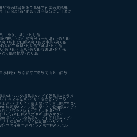
港
印南港
腰越漁港
佐島港
宇佐美港
真鶴港
長井新宿港
網代港
高浜港
平塚新港
大井漁港
島（神奈川県）×釣り船
静岡県）×釣り船
南房（千葉県）×釣り船
×釣り船
和歌山県×釣り船
兵庫県×釣り船
×釣り船
三重県×釣り船
宮城県×釣り船
県×釣り船
岡山県×釣り船
香川県×釣り船
×釣り船
島根県×釣り船
庫県
和歌山県
京都府
広島県
岡山県
山口県
形県×キジハタ
福島県×マダイ
福島県×ヒラメ
県×ヒラメ
千葉県×イサキ
東京都×マアジ
富山県×アオリイカ
富山県×ブリ
富山県×マダイ
サキ
静岡県×マアジ
愛知県×ブリ
愛知県×マダイ
阪府×サワラ
大阪府×ブリ
兵庫県×ブリ
オリイカ
岡山県×スズキ
岡山県×マダイ
徳島県×マアジ
徳島県×チダイ
香川県×マダイ
イサキ
福岡県×マダイ
福岡県×ヤリイカ
県×マダイ
熊本県×ヒラメ
熊本県×メバル