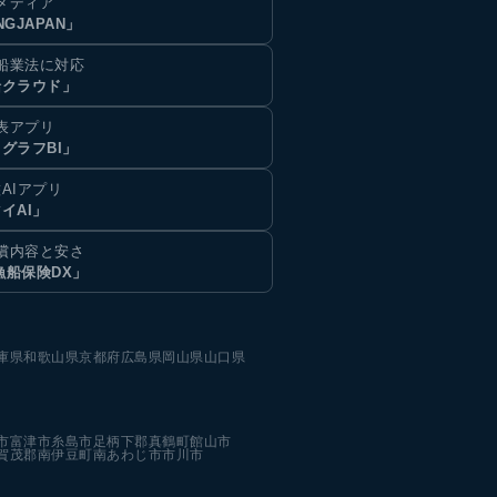
メディア
NGJAPAN」
船業法に対応
船クラウド」
表アプリ
グラフBI」
AIアプリ
イAI」
償内容と安さ
漁船保険DX」
庫県
和歌山県
京都府
広島県
岡山県
山口県
市
富津市
糸島市
足柄下郡真鶴町
館山市
賀茂郡南伊豆町
南あわじ市
市川市