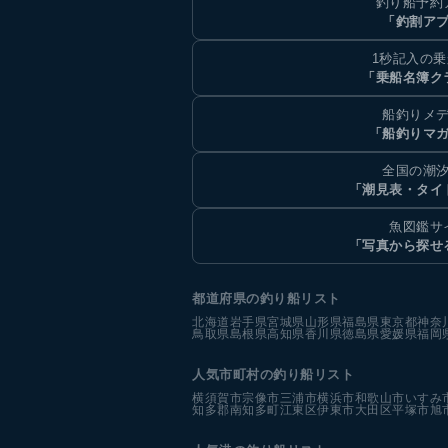
釣り船予約
「釣割ア
1秒記入の
「乗船名簿ク
船釣りメ
「船釣りマ
全国の潮
「潮見表・タイ
魚図鑑サ
「写真から探せ
都道府県の釣り船リスト
北海道
岩手県
宮城県
山形県
福島県
東京都
神奈
鳥取県
島根県
高知県
香川県
徳島県
愛媛県
福岡
人気市町村の釣り船リスト
横須賀市
宗像市
三浦市
横浜市
和歌山市
いすみ
知多郡南知多町
江東区
伊東市
大田区
平塚市
旭