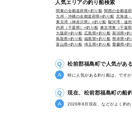
人気エリアの釣り船検索
関東の全都道府県×釣り船
関西の全都道府
九州・沖縄の全都道府県×釣り船
北海道・
東京湾（神奈川県）×釣り船
駿河湾・遠州
内房（千葉県）×釣り船
東京湾奥（千葉県
大阪府×釣り船
広島県×釣り船
新潟県×釣
鳥取県×釣り船
福島県×釣り船
熊本県×釣
富山県×釣り船
埼玉県×釣り船
愛媛県×釣
松前郡福島町で人気があ
特に人気がある釣り船は、ですが
現在、松前郡福島町の船
2026年8月現在、などがよく釣