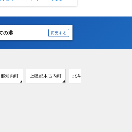
ての港
変更する
磯郡知内町
上磯郡木古内町
北斗市
函館市
茅部