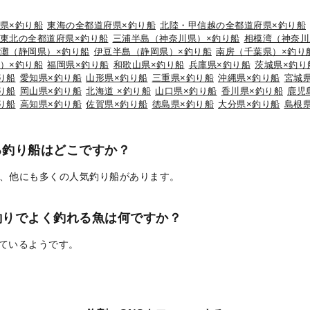
県×釣り船
東海の全都道府県×釣り船
北陸・甲信越の全都道府県×釣り船
東北の全都道府県×釣り船
三浦半島（神奈川県）×釣り船
相模湾（神奈川
灘（静岡県）×釣り船
伊豆半島（静岡県）×釣り船
南房（千葉県）×釣り
）×釣り船
福岡県×釣り船
和歌山県×釣り船
兵庫県×釣り船
茨城県×釣り
り船
愛知県×釣り船
山形県×釣り船
三重県×釣り船
沖縄県×釣り船
宮城
り船
岡山県×釣り船
北海道 ×釣り船
山口県×釣り船
香川県×釣り船
鹿児
り船
高知県×釣り船
佐賀県×釣り船
徳島県×釣り船
大分県×釣り船
島根
る釣り船はどこですか？
、他にも多くの人気釣り船があります。
釣りでよく釣れる魚は何ですか？
れているようです。