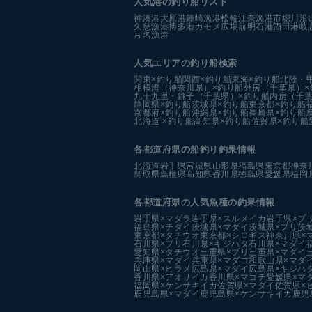
人気港の釣り船リスト
神湊港
大原港
鐘崎漁港
松輪江奈漁港
市堀川沿
久慈漁港
博多港カモメ広場前
明石港
酒田港
岐
片名漁港
人気エリアの釣り船検索
関東×釣り船
関西×釣り船
東海×釣り船
北陸・
相模湾（神奈川県）×釣り船
外房（千葉県）×
九十九里・銚子（千葉県）×釣り船
内房（千葉
静岡県×釣り船
茨城県×釣り船
東京都×釣り船
京都府×釣り船
沖縄県×釣り船
長崎県×釣り船
北海道 ×釣り船
高知県×釣り船
佐賀県×釣り船
各都道府県の船釣り釣果情報
北海道
岩手県
宮城県
山形県
福島県
東京都
神奈
鳥取県
島根県
高知県
香川県
徳島県
愛媛県
福岡
各都道府県の人気魚種の釣果情報
岩手県×マダラ
岩手県×スルメイカ
岩手県×ブ
福島県×チダイ
茨城県×マダイ
茨城県×ブリ
茨
東京都×タチウオ
東京都×シロギス
神奈川県×
石川県×ブリ
石川県×キジハタ
石川県×マダイ
愛知県×タチウオ
三重県×ブリ
三重県×マダイ
兵庫県×マダイ
兵庫県×マダコ
和歌山県×マダ
岡山県×ヒラメ
広島県×マダイ
広島県×キジハ
香川県×アオリイカ
香川県×マゴチ
愛媛県×マ
福岡県×ケンサキイカ
佐賀県×マダイ
佐賀県×
鹿児島県×マダイ
鹿児島県×ケンサキイカ
鹿児