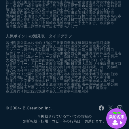
四日市市
江田島市
常滑市
沼津市
松山市
福山市
横須賀市
唐津市
津市
長島町
佐世保市
茅ヶ崎市
浦安市
宮古島市
伊勢市
伊万里市
天草市
今治市
南知多町
勝浦市
南伊勢町
大洗町
浜田市
五島市
上天草市
芦北町
愛南町
いわき市
大磯町
長門市
千葉市
焼津市
亘理町
境港市
田原市
臼杵市
鈴鹿市
西尾市
恩納村
銚子市
仙台市
八戸市
芦屋町
光市
舞鶴市
行橋市
碧南市
西海市
高松市
葉山町
徳之島町
気仙沼市
市川市
桑名市
廿日市市
福岡市
赤穂市
屋久島町
苫小牧市
玉名市
糸魚川市
川崎市
尾鷲市
柳井市
宇土市
加古川市
宗像市
諫早市
西宮市
上越市
倉敷市
出水市
南あわじ市
人気ポイントの潮見表・タイドグラフ
若洲海浜公園
本牧海釣り施設
三番瀬
鹿島港
横浜
舞阪漁港
那珂湊港
豊浜漁港
宇野港
小名浜港
貝塚人工島
加太漁港
大津港
葛西海浜公園
アジュール舞子
野島公園
閖上港
福田港
須磨海岸
清水港
旧江戸川河口
新舞子マリンパーク
相馬港
三池港
東扇島西公園
三浦海岸
南芦屋浜
二見港
片貝漁港
平和島ボートレース場
野北漁港
相模川河口
大洗マリーナ
若松
大蔵海岸
玉島Ｅ地区
碧南海釣り広場
波崎新漁港
木曽川河口
呼子港
八景島マリーナ
ふれーゆ裏
飯岡漁港
羽田
日立港
大黒海づり施設
豊川河口
千葉ポートパーク
関門橋
名護漁港
御前崎港
師崎港
阿武隈川河口
天神崎
海の公園
検見川堤防
筑後川昇開橋
室見川河口
敦賀新港
横須賀
平磯海づり公園
牛窓港
垂水漁港
明石港
本渡港
鳥取港
東幡豆漁港
佐伯港
仙台漁港
田ノ浦漁港
津名港
豊橋
大磯港
神戸空港親水護岸
木更津港
武庫川一文字
新宮漁港
吉野川河口
三角西港
洲本港
千葉港
城ヶ島公園
小島漁港
吹上浜
三崎漁港
妻鹿漁港
熊本新港
館山港
牛深
宇品波止場公園
志賀島漁港
大三島フィッシングパーク
網干港
新仁尾港
片瀬漁港
市原海釣り施設
姪浜漁港
本荘人工島
古宇利島
亀浦港
© 2004- B.Creation Inc.
※掲載されているすべての情報の
無断転載・転用・コピー等の行為は一切禁じます。