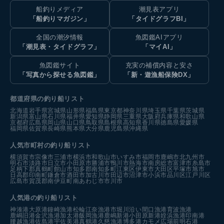
船釣りメディア
潮見表アプリ
「船釣りマガジン」
「タイドグラフBI」
全国の潮汐情報
魚図鑑AIアプリ
「潮見表・タイドグラフ」
「マイAI」
魚図鑑サイト
充実の補償内容と安さ
「写真から探せる魚図鑑」
「新・遊漁船保険DX」
都道府県の釣り船リスト
北海道
岩手県
宮城県
山形県
福島県
東京都
神奈川県
埼玉県
千葉県
茨城県
新潟県
富山県
石川県
福井県
愛知県
静岡県
三重県
大阪府
兵庫県
和歌山県
京都府
広島県
岡山県
山口県
鳥取県
島根県
高知県
香川県
徳島県
愛媛県
福岡県
佐賀県
長崎県
熊本県
大分県
鹿児島県
沖縄県
人気市町村の釣り船リスト
横須賀市
宗像市
三浦市
横浜市
和歌山市
いすみ市
福岡市
鹿嶋市
北九州市
明石市
淡路市
日立市
小田原市
勝浦市
鴨川市
熱海市
南房総市
富津市
糸島市
足柄下郡真鶴町
館山市
知多郡南知多町
江東区
伊東市
大田区
平塚市
旭市
日高郡印南町
鎌倉市
酒田市
加古川市
田辺市
沼津市
小浜市
品川区
江戸川区
広島市
賀茂郡南伊豆町
南あわじ市
市川市
人気港の釣り船リスト
神湊港
大原港
鐘崎漁港
松輪江奈漁港
市堀川沿い
間口漁港
育波漁港
鹿嶋旧港
金沢漁港
加太港
飯岡漁港
鹿嶋新港
小田原新港
姪浜漁港
印南港
腰越漁港
佐島港
宇佐美港
真鶴港
久慈漁港
博多港カモメ広場前
明石港