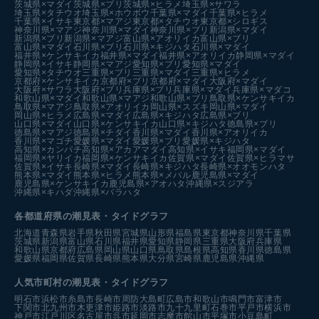
茨城県×マダイ
茨城県×ブリ
茨城県×ヒラメ
埼玉県×サワラ
埼玉県×タチウオ
埼玉県×ホウボウ
千葉県×マダイ
千葉県×ヒラメ
千葉県×イサキ
東京都×マアジ
東京都×タチウオ
東京都×シロギス
神奈川県×マアジ
神奈川県×マダイ
神奈川県×ブリ
新潟県×マダイ
新潟県×ブリ
新潟県×マアジ
富山県×アオリイカ
富山県×ブリ
富山県×マダイ
石川県×ブリ
石川県×キジハタ
石川県×マダイ
福井県×ケンサキイカ
福井県×マダイ
福井県×アオリイカ
静岡県×マダイ
静岡県×イサキ
静岡県×マアジ
愛知県×ブリ
愛知県×マダイ
愛知県×タチウオ
三重県×ブリ
三重県×マダイ
三重県×ヒラメ
京都府×ケンサキイカ
京都府×ブリ
京都府×マダイ
大阪府×マダイ
大阪府×サワラ
大阪府×ブリ
兵庫県×ブリ
兵庫県×マダイ
兵庫県×マダコ
和歌山県×マダイ
和歌山県×マアジ
和歌山県×ブリ
鳥取県×ケンサキイカ
鳥取県×マアジ
鳥取県×アオリイカ
岡山県×スズキ
岡山県×マダイ
岡山県×ヒラメ
広島県×マダイ
広島県×キジハタ
広島県×ブリ
山口県×マダイ
山口県×ケンサキイカ
山口県×キジハタ
徳島県×ブリ
徳島県×マアジ
徳島県×チダイ
香川県×マダイ
香川県×アオリイカ
香川県×マゴチ
愛媛県×マダイ
愛媛県×ブリ
愛媛県×キジハタ
高知県×カンパチ
高知県×アカアマダイ
高知県×イサキ
福岡県×マダイ
福岡県×ヤリイカ
福岡県×ケンサキイカ
佐賀県×マダイ
佐賀県×ヒラマサ
佐賀県×イサキ
長崎県×マダイ
長崎県×キジハタ
長崎県×オオモンハタ
熊本県×マダイ
熊本県×ヒラメ
熊本県×メバル
鹿児島県×マダイ
鹿児島県×ケンサキイカ
鹿児島県×アオハタ
沖縄県×スジアラ
沖縄県×キハダ
沖縄県×バラハタ
各都道府県の潮見表
・タイドグラフ
北海道
青森県
岩手県
秋田県
宮城県
山形県
福島県
東京都
神奈川県
千葉県
茨城県
新潟県
富山県
石川県
福井県
愛知県
静岡県
三重県
大阪府
兵庫県
和歌山県
京都府
広島県
岡山県
山口県
鳥取県
島根県
高知県
香川県
徳島県
愛媛県
福岡県
佐賀県
長崎県
熊本県
大分県
宮崎県
鹿児島県
沖縄県
人気市町村の潮見表・タイドグラフ
明石市
浜松市
糸島市
長崎市
周防大島町
広島市
和歌山市
鳴門市
富津市
下関市
北九州市
木更津市
姫路市
淡路市
九十九里町
石巻市
平戸市
横浜市
神戸市
江戸川区
名古屋市
呉市
延岡市
志摩市
館山市
平塚市
小豆島町