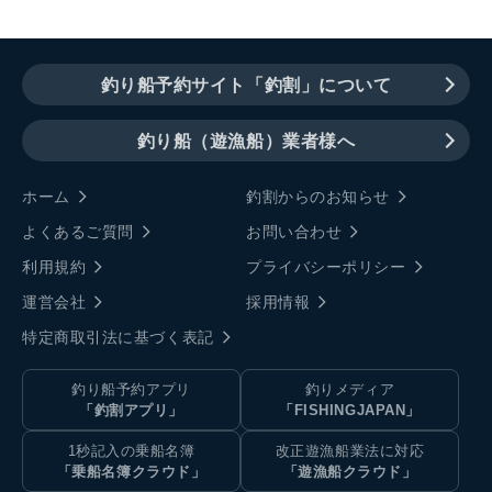
釣り船予約サイト「釣割」について
釣り船（遊漁船）業者様へ
ホーム
釣割からのお知らせ
よくあるご質問
お問い合わせ
利用規約
プライバシーポリシー
運営会社
採用情報
特定商取引法に基づく表記
釣り船予約アプリ
釣りメディア
「釣割アプリ」
「FISHINGJAPAN」
1秒記入の乗船名簿
改正遊漁船業法に対応
「乗船名簿クラウド」
「遊漁船クラウド」