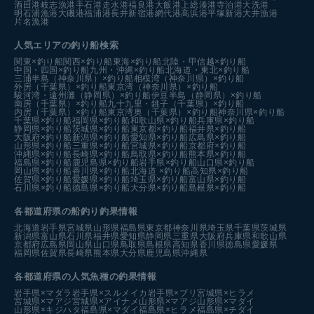
酒田港
岐志漁港
手石港
走水港
福良港
大飯港
上総湊港
寺泊港
大洗港
明石浦漁港
大磯港
福浦港
長井新宿港
網代港
高浜港
平塚新港
大井漁港
片名漁港
人気エリアの釣り船検索
関東×釣り船
関西×釣り船
東海×釣り船
北陸・甲信越×釣り船
中国・四国×釣り船
九州・沖縄×釣り船
北海道・東北×釣り船
三浦半島（神奈川県）×釣り船
相模湾（神奈川県）×釣り船
外房（千葉県）×釣り船
東京湾（神奈川県）×釣り船
駿河湾・遠州灘（静岡県）×釣り船
伊豆半島（静岡県）×釣り船
南房（千葉県）×釣り船
九十九里・銚子（千葉県）×釣り船
内房（千葉県）×釣り船
東京湾奥（千葉県）×釣り船
神奈川県×釣り船
千葉県×釣り船
福岡県×釣り船
和歌山県×釣り船
兵庫県×釣り船
静岡県×釣り船
茨城県×釣り船
東京都×釣り船
福井県×釣り船
大阪府×釣り船
新潟県×釣り船
愛知県×釣り船
広島県×釣り船
山形県×釣り船
三重県×釣り船
宮城県×釣り船
京都府×釣り船
沖縄県×釣り船
長崎県×釣り船
鳥取県×釣り船
熊本県×釣り船
福島県×釣り船
鹿児島県×釣り船
岩手県×釣り船
山口県×釣り船
岡山県×釣り船
香川県×釣り船
北海道 ×釣り船
高知県×釣り船
佐賀県×釣り船
愛媛県×釣り船
埼玉県×釣り船
富山県×釣り船
石川県×釣り船
徳島県×釣り船
大分県×釣り船
島根県×釣り船
各都道府県の船釣り釣果情報
北海道
岩手県
宮城県
山形県
福島県
東京都
神奈川県
埼玉県
千葉県
茨城県
新潟県
富山県
石川県
福井県
愛知県
静岡県
三重県
大阪府
兵庫県
和歌山県
京都府
広島県
岡山県
山口県
鳥取県
島根県
高知県
香川県
徳島県
愛媛県
福岡県
佐賀県
長崎県
熊本県
大分県
鹿児島県
沖縄県
各都道府県の人気魚種の釣果情報
岩手県×マダラ
岩手県×スルメイカ
岩手県×ブリ
宮城県×ヒラメ
宮城県×マアジ
宮城県×アイナメ
山形県×マアジ
山形県×マダイ
山形県×キジハタ
福島県×マダイ
福島県×ヒラメ
福島県×チダイ