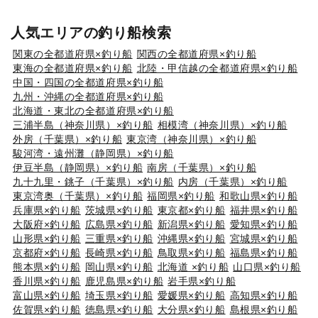
人気エリアの釣り船検索
関東の全都道府県×釣り船
関西の全都道府県×釣り船
東海の全都道府県×釣り船
北陸・甲信越の全都道府県×釣り船
中国・四国の全都道府県×釣り船
九州・沖縄の全都道府県×釣り船
北海道・東北の全都道府県×釣り船
三浦半島（神奈川県）×釣り船
相模湾（神奈川県）×釣り船
外房（千葉県）×釣り船
東京湾（神奈川県）×釣り船
駿河湾・遠州灘（静岡県）×釣り船
伊豆半島（静岡県）×釣り船
南房（千葉県）×釣り船
九十九里・銚子（千葉県）×釣り船
内房（千葉県）×釣り船
東京湾奥（千葉県）×釣り船
福岡県×釣り船
和歌山県×釣り船
兵庫県×釣り船
茨城県×釣り船
東京都×釣り船
福井県×釣り船
大阪府×釣り船
広島県×釣り船
新潟県×釣り船
愛知県×釣り船
山形県×釣り船
三重県×釣り船
沖縄県×釣り船
宮城県×釣り船
京都府×釣り船
長崎県×釣り船
鳥取県×釣り船
福島県×釣り船
熊本県×釣り船
岡山県×釣り船
北海道 ×釣り船
山口県×釣り船
香川県×釣り船
鹿児島県×釣り船
岩手県×釣り船
富山県×釣り船
埼玉県×釣り船
愛媛県×釣り船
高知県×釣り船
佐賀県×釣り船
徳島県×釣り船
大分県×釣り船
島根県×釣り船