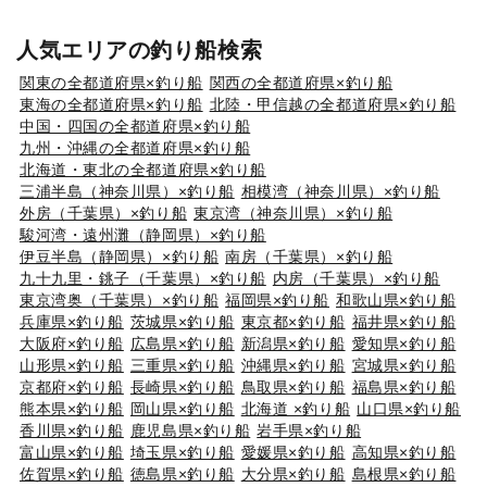
人気エリアの釣り船検索
関東の全都道府県×釣り船
関西の全都道府県×釣り船
東海の全都道府県×釣り船
北陸・甲信越の全都道府県×釣り船
中国・四国の全都道府県×釣り船
九州・沖縄の全都道府県×釣り船
北海道・東北の全都道府県×釣り船
三浦半島（神奈川県）×釣り船
相模湾（神奈川県）×釣り船
外房（千葉県）×釣り船
東京湾（神奈川県）×釣り船
駿河湾・遠州灘（静岡県）×釣り船
伊豆半島（静岡県）×釣り船
南房（千葉県）×釣り船
九十九里・銚子（千葉県）×釣り船
内房（千葉県）×釣り船
東京湾奥（千葉県）×釣り船
福岡県×釣り船
和歌山県×釣り船
兵庫県×釣り船
茨城県×釣り船
東京都×釣り船
福井県×釣り船
大阪府×釣り船
広島県×釣り船
新潟県×釣り船
愛知県×釣り船
山形県×釣り船
三重県×釣り船
沖縄県×釣り船
宮城県×釣り船
京都府×釣り船
長崎県×釣り船
鳥取県×釣り船
福島県×釣り船
熊本県×釣り船
岡山県×釣り船
北海道 ×釣り船
山口県×釣り船
香川県×釣り船
鹿児島県×釣り船
岩手県×釣り船
富山県×釣り船
埼玉県×釣り船
愛媛県×釣り船
高知県×釣り船
佐賀県×釣り船
徳島県×釣り船
大分県×釣り船
島根県×釣り船