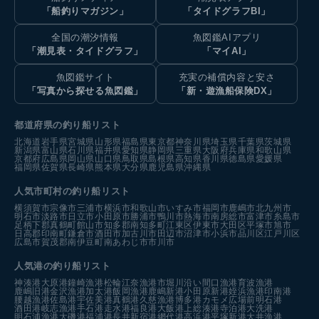
「船釣りマガジン」
「タイドグラフBI」
全国の潮汐情報
魚図鑑AIアプリ
「潮見表・タイドグラフ」
「マイAI」
魚図鑑サイト
充実の補償内容と安さ
「写真から探せる魚図鑑」
「新・遊漁船保険DX」
都道府県の釣り船リスト
北海道
岩手県
宮城県
山形県
福島県
東京都
神奈川県
埼玉県
千葉県
茨城県
新潟県
富山県
石川県
福井県
愛知県
静岡県
三重県
大阪府
兵庫県
和歌山県
京都府
広島県
岡山県
山口県
鳥取県
島根県
高知県
香川県
徳島県
愛媛県
福岡県
佐賀県
長崎県
熊本県
大分県
鹿児島県
沖縄県
人気市町村の釣り船リスト
横須賀市
宗像市
三浦市
横浜市
和歌山市
いすみ市
福岡市
鹿嶋市
北九州市
明石市
淡路市
日立市
小田原市
勝浦市
鴨川市
熱海市
南房総市
富津市
糸島市
足柄下郡真鶴町
館山市
知多郡南知多町
江東区
伊東市
大田区
平塚市
旭市
日高郡印南町
鎌倉市
酒田市
加古川市
田辺市
沼津市
小浜市
品川区
江戸川区
広島市
賀茂郡南伊豆町
南あわじ市
市川市
人気港の釣り船リスト
神湊港
大原港
鐘崎漁港
松輪江奈漁港
市堀川沿い
間口漁港
育波漁港
鹿嶋旧港
金沢漁港
加太港
飯岡漁港
鹿嶋新港
小田原新港
姪浜漁港
印南港
腰越漁港
佐島港
宇佐美港
真鶴港
久慈漁港
博多港カモメ広場前
明石港
酒田港
岐志漁港
手石港
走水港
福良港
大飯港
上総湊港
寺泊港
大洗港
明石浦漁港
大磯港
福浦港
長井新宿港
網代港
高浜港
平塚新港
大井漁港