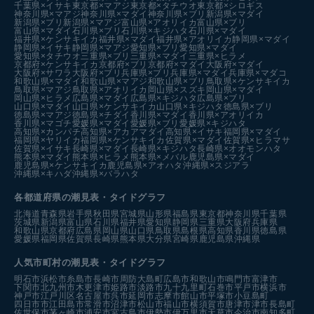
千葉県×イサキ
東京都×マアジ
東京都×タチウオ
東京都×シロギス
神奈川県×マアジ
神奈川県×マダイ
神奈川県×ブリ
新潟県×マダイ
新潟県×ブリ
新潟県×マアジ
富山県×アオリイカ
富山県×ブリ
富山県×マダイ
石川県×ブリ
石川県×キジハタ
石川県×マダイ
福井県×ケンサキイカ
福井県×マダイ
福井県×アオリイカ
静岡県×マダイ
静岡県×イサキ
静岡県×マアジ
愛知県×ブリ
愛知県×マダイ
愛知県×タチウオ
三重県×ブリ
三重県×マダイ
三重県×ヒラメ
京都府×ケンサキイカ
京都府×ブリ
京都府×マダイ
大阪府×マダイ
大阪府×サワラ
大阪府×ブリ
兵庫県×ブリ
兵庫県×マダイ
兵庫県×マダコ
和歌山県×マダイ
和歌山県×マアジ
和歌山県×ブリ
鳥取県×ケンサキイカ
鳥取県×マアジ
鳥取県×アオリイカ
岡山県×スズキ
岡山県×マダイ
岡山県×ヒラメ
広島県×マダイ
広島県×キジハタ
広島県×ブリ
山口県×マダイ
山口県×ケンサキイカ
山口県×キジハタ
徳島県×ブリ
徳島県×マアジ
徳島県×チダイ
香川県×マダイ
香川県×アオリイカ
香川県×マゴチ
愛媛県×マダイ
愛媛県×ブリ
愛媛県×キジハタ
高知県×カンパチ
高知県×アカアマダイ
高知県×イサキ
福岡県×マダイ
福岡県×ヤリイカ
福岡県×ケンサキイカ
佐賀県×マダイ
佐賀県×ヒラマサ
佐賀県×イサキ
長崎県×マダイ
長崎県×キジハタ
長崎県×オオモンハタ
熊本県×マダイ
熊本県×ヒラメ
熊本県×メバル
鹿児島県×マダイ
鹿児島県×ケンサキイカ
鹿児島県×アオハタ
沖縄県×スジアラ
沖縄県×キハダ
沖縄県×バラハタ
各都道府県の潮見表
・タイドグラフ
北海道
青森県
岩手県
秋田県
宮城県
山形県
福島県
東京都
神奈川県
千葉県
茨城県
新潟県
富山県
石川県
福井県
愛知県
静岡県
三重県
大阪府
兵庫県
和歌山県
京都府
広島県
岡山県
山口県
鳥取県
島根県
高知県
香川県
徳島県
愛媛県
福岡県
佐賀県
長崎県
熊本県
大分県
宮崎県
鹿児島県
沖縄県
人気市町村の潮見表・タイドグラフ
明石市
浜松市
糸島市
長崎市
周防大島町
広島市
和歌山市
鳴門市
富津市
下関市
北九州市
木更津市
姫路市
淡路市
九十九里町
石巻市
平戸市
横浜市
神戸市
江戸川区
名古屋市
呉市
延岡市
志摩市
館山市
平塚市
小豆島町
四日市市
江田島市
常滑市
沼津市
松山市
福山市
横須賀市
唐津市
津市
長島町
佐世保市
茅ヶ崎市
浦安市
宮古島市
伊勢市
伊万里市
天草市
今治市
南知多町