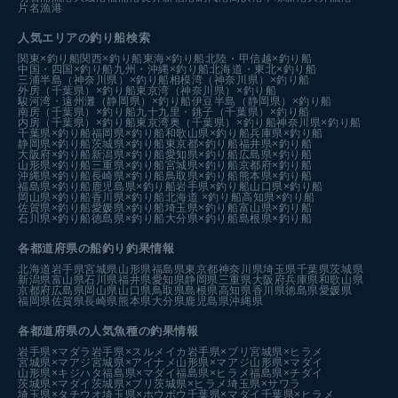
片名漁港
人気エリアの釣り船検索
関東×釣り船
関西×釣り船
東海×釣り船
北陸・甲信越×釣り船
中国・四国×釣り船
九州・沖縄×釣り船
北海道・東北×釣り船
三浦半島（神奈川県）×釣り船
相模湾（神奈川県）×釣り船
外房（千葉県）×釣り船
東京湾（神奈川県）×釣り船
駿河湾・遠州灘（静岡県）×釣り船
伊豆半島（静岡県）×釣り船
南房（千葉県）×釣り船
九十九里・銚子（千葉県）×釣り船
内房（千葉県）×釣り船
東京湾奥（千葉県）×釣り船
神奈川県×釣り船
千葉県×釣り船
福岡県×釣り船
和歌山県×釣り船
兵庫県×釣り船
静岡県×釣り船
茨城県×釣り船
東京都×釣り船
福井県×釣り船
大阪府×釣り船
新潟県×釣り船
愛知県×釣り船
広島県×釣り船
山形県×釣り船
三重県×釣り船
宮城県×釣り船
京都府×釣り船
沖縄県×釣り船
長崎県×釣り船
鳥取県×釣り船
熊本県×釣り船
福島県×釣り船
鹿児島県×釣り船
岩手県×釣り船
山口県×釣り船
岡山県×釣り船
香川県×釣り船
北海道 ×釣り船
高知県×釣り船
佐賀県×釣り船
愛媛県×釣り船
埼玉県×釣り船
富山県×釣り船
石川県×釣り船
徳島県×釣り船
大分県×釣り船
島根県×釣り船
各都道府県の船釣り釣果情報
北海道
岩手県
宮城県
山形県
福島県
東京都
神奈川県
埼玉県
千葉県
茨城県
新潟県
富山県
石川県
福井県
愛知県
静岡県
三重県
大阪府
兵庫県
和歌山県
京都府
広島県
岡山県
山口県
鳥取県
島根県
高知県
香川県
徳島県
愛媛県
福岡県
佐賀県
長崎県
熊本県
大分県
鹿児島県
沖縄県
各都道府県の人気魚種の釣果情報
岩手県×マダラ
岩手県×スルメイカ
岩手県×ブリ
宮城県×ヒラメ
宮城県×マアジ
宮城県×アイナメ
山形県×マアジ
山形県×マダイ
山形県×キジハタ
福島県×マダイ
福島県×ヒラメ
福島県×チダイ
茨城県×マダイ
茨城県×ブリ
茨城県×ヒラメ
埼玉県×サワラ
埼玉県×タチウオ
埼玉県×ホウボウ
千葉県×マダイ
千葉県×ヒラメ