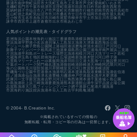
勝浦市
南伊勢町
浜田市
大洗町
五島市
上天草市
芦北町
愛南町
いわき市
大磯町
長門市
千葉市
焼津市
亘理町
境港市
田原市
臼杵市
鈴鹿市
西尾市
恩納村
銚子市
仙台市
八戸市
芦屋町
光市
舞鶴市
行橋市
碧南市
西海市
高松市
葉山町
徳之島町
気仙沼市
市川市
桑名市
廿日市市
福岡市
赤穂市
屋久島町
苫小牧市
玉名市
糸魚川市
川崎市
尾鷲市
柳井市
宇土市
加古川市
宗像市
諫早市
西宮市
上越市
倉敷市
出水市
南あわじ市
人気ポイントの潮見表・タイドグラフ
若洲海浜公園
本牧海釣り施設
三番瀬
鹿島港
横浜
舞阪漁港
那珂湊港
豊浜漁港
宇野港
小名浜港
貝塚人工島
加太漁港
大津港
葛西海浜公園
アジュール舞子
野島公園
閖上港
福田港
須磨海岸
清水港
旧江戸川河口
新舞子マリンパーク
相馬港
三池港
東扇島西公園
三浦海岸
南芦屋浜
二見港
片貝漁港
平和島ボートレース場
野北漁港
相模川河口
大洗マリーナ
若松
大蔵海岸
玉島Ｅ地区
碧南海釣り広場
波崎新漁港
木曽川河口
呼子港
八景島マリーナ
ふれーゆ裏
飯岡漁港
羽田
日立港
大黒海づり施設
豊川河口
千葉ポートパーク
関門橋
名護漁港
御前崎港
師崎港
天神崎
阿武隈川河口
海の公園
検見川堤防
筑後川昇開橋
室見川河口
敦賀新港
横須賀
平磯海づり公園
牛窓港
垂水漁港
明石港
本渡港
鳥取港
東幡豆漁港
佐伯港
田ノ浦漁港
仙台漁港
津名港
豊橋
大磯港
神戸空港親水護岸
木更津港
武庫川一文字
新宮漁港
吉野川河口
三角西港
洲本港
千葉港
城ヶ島公園
小島漁港
吹上浜
三崎漁港
妻鹿漁港
熊本新港
館山港
牛深
宇品波止場公園
志賀島漁港
大三島フィッシングパーク
網干港
新仁尾港
片瀬漁港
市原海釣り施設
姪浜漁港
本荘人工島
古宇利島
亀浦港
© 2004- B.Creation Inc.
※掲載されているすべての情報の
無断転載・転用・コピー等の行為は一切禁じます。