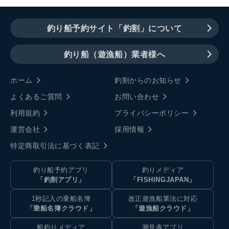
釣り船予約サイト「釣割」について
釣り船（遊漁船）業者様へ
ホーム
釣割からのお知らせ
よくあるご質問
お問い合わせ
利用規約
プライバシーポリシー
運営会社
採用情報
特定商取引法に基づく表記
釣り船予約アプリ
釣りメディア
「釣割アプリ」
「FISHINGJAPAN」
1秒記入の乗船名簿
改正遊漁船業法に対応
「乗船名簿クラウド」
「遊漁船クラウド」
船釣りメディア
潮見表アプリ