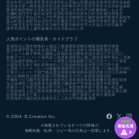
四日市市
江田島市
常滑市
沼津市
松山市
福山市
横須賀市
唐津市
津市
長島町
佐世保市
茅ヶ崎市
浦安市
宮古島市
伊勢市
伊万里市
天草市
今治市
南知多町
勝浦市
南伊勢町
大洗町
浜田市
五島市
上天草市
芦北町
愛南町
いわき市
大磯町
長門市
千葉市
焼津市
亘理町
境港市
田原市
臼杵市
鈴鹿市
西尾市
恩納村
銚子市
仙台市
八戸市
芦屋町
光市
舞鶴市
行橋市
碧南市
西海市
高松市
葉山町
徳之島町
気仙沼市
市川市
桑名市
廿日市市
福岡市
赤穂市
屋久島町
苫小牧市
玉名市
糸魚川市
川崎市
尾鷲市
柳井市
宇土市
加古川市
宗像市
諫早市
西宮市
上越市
倉敷市
出水市
南あわじ市
人気ポイントの潮見表・タイドグラフ
若洲海浜公園
本牧海釣り施設
三番瀬
鹿島港
横浜
舞阪漁港
那珂湊港
豊浜漁港
宇野港
小名浜港
貝塚人工島
加太漁港
大津港
葛西海浜公園
アジュール舞子
野島公園
閖上港
福田港
須磨海岸
清水港
旧江戸川河口
新舞子マリンパーク
相馬港
三池港
東扇島西公園
三浦海岸
南芦屋浜
二見港
片貝漁港
平和島ボートレース場
野北漁港
相模川河口
大洗マリーナ
若松
大蔵海岸
玉島Ｅ地区
碧南海釣り広場
波崎新漁港
木曽川河口
呼子港
八景島マリーナ
ふれーゆ裏
飯岡漁港
羽田
日立港
大黒海づり施設
豊川河口
千葉ポートパーク
関門橋
名護漁港
御前崎港
師崎港
阿武隈川河口
天神崎
海の公園
検見川堤防
筑後川昇開橋
室見川河口
敦賀新港
横須賀
平磯海づり公園
牛窓港
垂水漁港
明石港
本渡港
鳥取港
東幡豆漁港
佐伯港
仙台漁港
田ノ浦漁港
津名港
豊橋
大磯港
神戸空港親水護岸
木更津港
武庫川一文字
新宮漁港
吉野川河口
三角西港
洲本港
千葉港
城ヶ島公園
小島漁港
吹上浜
三崎漁港
妻鹿漁港
熊本新港
館山港
牛深
宇品波止場公園
志賀島漁港
大三島フィッシングパーク
網干港
新仁尾港
片瀬漁港
市原海釣り施設
姪浜漁港
本荘人工島
古宇利島
亀浦港
© 2004- B.Creation Inc.
※掲載されているすべての情報の
無断転載・転用・コピー等の行為は一切禁じます。