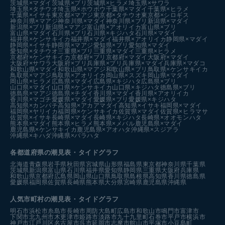
茨城県×マダイ
茨城県×ブリ
茨城県×ヒラメ
埼玉県×サワラ
埼玉県×タチウオ
埼玉県×ホウボウ
千葉県×マダイ
千葉県×ヒラメ
千葉県×イサキ
東京都×マアジ
東京都×タチウオ
東京都×シロギス
神奈川県×マアジ
神奈川県×マダイ
神奈川県×ブリ
新潟県×マダイ
新潟県×ブリ
新潟県×マアジ
富山県×アオリイカ
富山県×ブリ
富山県×マダイ
石川県×ブリ
石川県×キジハタ
石川県×マダイ
福井県×ケンサキイカ
福井県×マダイ
福井県×アオリイカ
静岡県×マダイ
静岡県×イサキ
静岡県×マアジ
愛知県×ブリ
愛知県×マダイ
愛知県×タチウオ
三重県×ブリ
三重県×マダイ
三重県×ヒラメ
京都府×ケンサキイカ
京都府×ブリ
京都府×マダイ
大阪府×マダイ
大阪府×サワラ
大阪府×ブリ
兵庫県×ブリ
兵庫県×マダイ
兵庫県×マダコ
和歌山県×マダイ
和歌山県×マアジ
和歌山県×ブリ
鳥取県×ケンサキイカ
鳥取県×マアジ
鳥取県×アオリイカ
岡山県×スズキ
岡山県×マダイ
岡山県×ヒラメ
広島県×マダイ
広島県×キジハタ
広島県×ブリ
山口県×マダイ
山口県×ケンサキイカ
山口県×キジハタ
徳島県×ブリ
徳島県×マアジ
徳島県×チダイ
香川県×マダイ
香川県×アオリイカ
香川県×マゴチ
愛媛県×マダイ
愛媛県×ブリ
愛媛県×キジハタ
高知県×カンパチ
高知県×アカアマダイ
高知県×イサキ
福岡県×マダイ
福岡県×ヤリイカ
福岡県×ケンサキイカ
佐賀県×マダイ
佐賀県×ヒラマサ
佐賀県×イサキ
長崎県×マダイ
長崎県×キジハタ
長崎県×オオモンハタ
熊本県×マダイ
熊本県×ヒラメ
熊本県×メバル
鹿児島県×マダイ
鹿児島県×ケンサキイカ
鹿児島県×アオハタ
沖縄県×スジアラ
沖縄県×キハダ
沖縄県×バラハタ
各都道府県の潮見表
・タイドグラフ
北海道
青森県
岩手県
秋田県
宮城県
山形県
福島県
東京都
神奈川県
千葉県
茨城県
新潟県
富山県
石川県
福井県
愛知県
静岡県
三重県
大阪府
兵庫県
和歌山県
京都府
広島県
岡山県
山口県
鳥取県
島根県
高知県
香川県
徳島県
愛媛県
福岡県
佐賀県
長崎県
熊本県
大分県
宮崎県
鹿児島県
沖縄県
人気市町村の潮見表・タイドグラフ
明石市
浜松市
糸島市
長崎市
周防大島町
広島市
和歌山市
鳴門市
富津市
下関市
北九州市
木更津市
姫路市
淡路市
九十九里町
石巻市
平戸市
横浜市
神戸市
江戸川区
名古屋市
呉市
延岡市
志摩市
館山市
平塚市
小豆島町