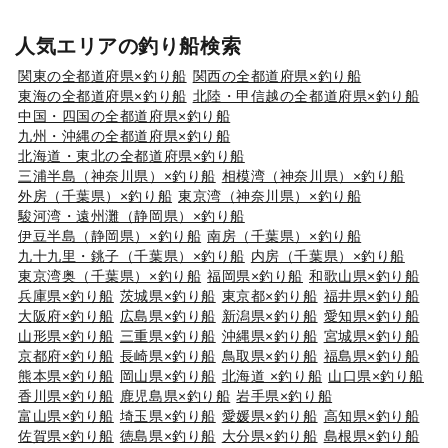
人気エリアの釣り船検索
関東の全都道府県×釣り船
関西の全都道府県×釣り船
東海の全都道府県×釣り船
北陸・甲信越の全都道府県×釣り船
中国・四国の全都道府県×釣り船
九州・沖縄の全都道府県×釣り船
北海道・東北の全都道府県×釣り船
三浦半島（神奈川県）×釣り船
相模湾（神奈川県）×釣り船
外房（千葉県）×釣り船
東京湾（神奈川県）×釣り船
駿河湾・遠州灘（静岡県）×釣り船
伊豆半島（静岡県）×釣り船
南房（千葉県）×釣り船
九十九里・銚子（千葉県）×釣り船
内房（千葉県）×釣り船
東京湾奥（千葉県）×釣り船
福岡県×釣り船
和歌山県×釣り船
兵庫県×釣り船
茨城県×釣り船
東京都×釣り船
福井県×釣り船
大阪府×釣り船
広島県×釣り船
新潟県×釣り船
愛知県×釣り船
山形県×釣り船
三重県×釣り船
沖縄県×釣り船
宮城県×釣り船
京都府×釣り船
長崎県×釣り船
鳥取県×釣り船
福島県×釣り船
熊本県×釣り船
岡山県×釣り船
北海道 ×釣り船
山口県×釣り船
香川県×釣り船
鹿児島県×釣り船
岩手県×釣り船
富山県×釣り船
埼玉県×釣り船
愛媛県×釣り船
高知県×釣り船
佐賀県×釣り船
徳島県×釣り船
大分県×釣り船
島根県×釣り船