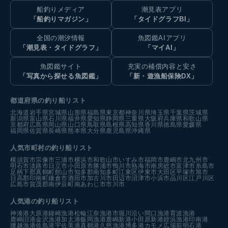
船釣りメディア
潮見表アプリ
「船釣りマガジン」
「タイドグラフBI」
全国の潮汐情報
魚図鑑AIアプリ
「潮見表・タイドグラフ」
「マイAI」
魚図鑑サイト
充実の補償内容と安さ
「写真から探せる魚図鑑」
「新・遊漁船保険DX」
都道府県の釣り船リスト
北海道
岩手県
宮城県
山形県
福島県
東京都
神奈川県
埼玉県
千葉県
茨城県
新潟県
富山県
石川県
福井県
愛知県
静岡県
三重県
大阪府
兵庫県
和歌山県
京都府
広島県
岡山県
山口県
鳥取県
島根県
高知県
香川県
徳島県
愛媛県
福岡県
佐賀県
長崎県
熊本県
大分県
鹿児島県
沖縄県
人気市町村の釣り船リスト
横須賀市
宗像市
三浦市
横浜市
和歌山市
いすみ市
福岡市
鹿嶋市
北九州市
明石市
淡路市
日立市
小田原市
勝浦市
鴨川市
熱海市
南房総市
富津市
糸島市
足柄下郡真鶴町
館山市
知多郡南知多町
江東区
伊東市
大田区
平塚市
旭市
日高郡印南町
鎌倉市
酒田市
加古川市
田辺市
沼津市
小浜市
品川区
江戸川区
広島市
賀茂郡南伊豆町
南あわじ市
市川市
人気港の釣り船リスト
神湊港
大原港
鐘崎漁港
松輪江奈漁港
市堀川沿い
間口漁港
育波漁港
鹿嶋旧港
金沢漁港
加太港
飯岡漁港
鹿嶋新港
小田原新港
姪浜漁港
印南港
腰越漁港
佐島港
宇佐美港
真鶴港
久慈漁港
博多港カモメ広場前
明石港