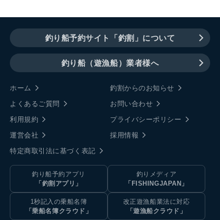
釣り船予約サイト「釣割」について
釣り船（遊漁船）業者様へ
ホーム
釣割からのお知らせ
よくあるご質問
お問い合わせ
利用規約
プライバシーポリシー
運営会社
採用情報
特定商取引法に基づく表記
釣り船予約アプリ
釣りメディア
「釣割アプリ」
「FISHINGJAPAN」
1秒記入の乗船名簿
改正遊漁船業法に対応
「乗船名簿クラウド」
「遊漁船クラウド」