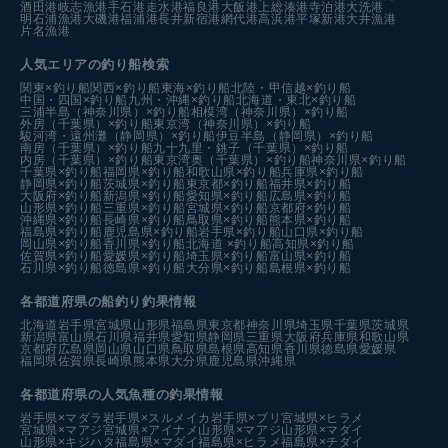
酒田港
岐志漁港
手石港
走水港
福良港
大飯港
上総湊港
寺泊港
大洗港
明石浦漁港
大磯港
福浦港
長井新宿港
網代港
高浜港
平塚新港
大井漁港
片名漁港
人気エリアの釣り船検索
関東×釣り船
関西×釣り船
東海×釣り船
北陸・甲信越×釣り船
中国・四国×釣り船
九州・沖縄×釣り船
北海道・東北×釣り船
三浦半島（神奈川県）×釣り船
相模湾（神奈川県）×釣り船
外房（千葉県）×釣り船
東京湾（神奈川県）×釣り船
駿河湾・遠州灘（静岡県）×釣り船
伊豆半島（静岡県）×釣り船
南房（千葉県）×釣り船
九十九里・銚子（千葉県）×釣り船
内房（千葉県）×釣り船
東京湾奥（千葉県）×釣り船
神奈川県×釣り船
千葉県×釣り船
福岡県×釣り船
和歌山県×釣り船
兵庫県×釣り船
静岡県×釣り船
茨城県×釣り船
東京都×釣り船
福井県×釣り船
大阪府×釣り船
新潟県×釣り船
愛知県×釣り船
広島県×釣り船
山形県×釣り船
三重県×釣り船
宮城県×釣り船
京都府×釣り船
沖縄県×釣り船
長崎県×釣り船
鳥取県×釣り船
熊本県×釣り船
福島県×釣り船
鹿児島県×釣り船
岩手県×釣り船
山口県×釣り船
岡山県×釣り船
香川県×釣り船
北海道 ×釣り船
高知県×釣り船
佐賀県×釣り船
愛媛県×釣り船
埼玉県×釣り船
富山県×釣り船
石川県×釣り船
徳島県×釣り船
大分県×釣り船
島根県×釣り船
各都道府県の船釣り釣果情報
北海道
岩手県
宮城県
山形県
福島県
東京都
神奈川県
埼玉県
千葉県
茨城県
新潟県
富山県
石川県
福井県
愛知県
静岡県
三重県
大阪府
兵庫県
和歌山県
京都府
広島県
岡山県
山口県
鳥取県
島根県
高知県
香川県
徳島県
愛媛県
福岡県
佐賀県
長崎県
熊本県
大分県
鹿児島県
沖縄県
各都道府県の人気魚種の釣果情報
岩手県×マダラ
岩手県×スルメイカ
岩手県×ブリ
宮城県×ヒラメ
宮城県×マアジ
宮城県×アイナメ
山形県×マアジ
山形県×マダイ
山形県×キジハタ
福島県×マダイ
福島県×ヒラメ
福島県×チダイ