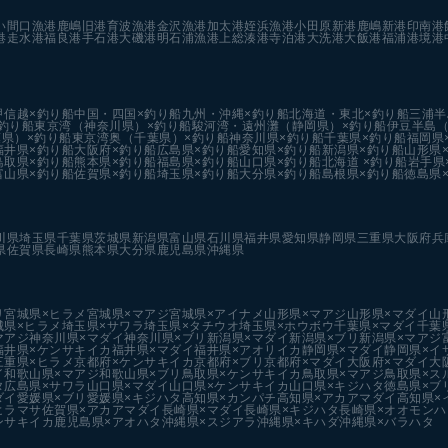
い
間口漁港
鹿嶋旧港
育波漁港
金沢漁港
加太港
姪浜漁港
小田原新港
鹿嶋新港
印南港
港
走水港
福良港
手石港
大磯港
明石浦漁港
上総湊港
寺泊港
大洗港
大飯港
福浦港
境港
甲信越×釣り船
中国・四国×釣り船
九州・沖縄×釣り船
北海道・東北×釣り船
三浦半
釣り船
東京湾（神奈川県）×釣り船
駿河湾・遠州灘（静岡県）×釣り船
伊豆半島（
県）×釣り船
東京湾奥（千葉県）×釣り船
神奈川県×釣り船
千葉県×釣り船
福岡県
福井県×釣り船
大阪府×釣り船
広島県×釣り船
愛知県×釣り船
新潟県×釣り船
山形県
鳥取県×釣り船
熊本県×釣り船
福島県×釣り船
山口県×釣り船
北海道 ×釣り船
岩手県
富山県×釣り船
佐賀県×釣り船
埼玉県×釣り船
大分県×釣り船
島根県×釣り船
徳島県
川県
埼玉県
千葉県
茨城県
新潟県
富山県
石川県
福井県
愛知県
静岡県
三重県
大阪府
兵
県
佐賀県
長崎県
熊本県
大分県
鹿児島県
沖縄県
リ
宮城県×ヒラメ
宮城県×マアジ
宮城県×アイナメ
山形県×マアジ
山形県×マダイ
山
城県×ヒラメ
埼玉県×サワラ
埼玉県×タチウオ
埼玉県×ホウボウ
千葉県×マダイ
千葉
マアジ
神奈川県×マダイ
神奈川県×ブリ
新潟県×マダイ
新潟県×ブリ
新潟県×マアジ
福井県×ケンサキイカ
福井県×マダイ
福井県×アオリイカ
静岡県×マダイ
静岡県×イ
三重県×ヒラメ
京都府×ケンサキイカ
京都府×ブリ
京都府×マダイ
大阪府×マダイ
大
イ
和歌山県×マアジ
和歌山県×ブリ
鳥取県×ケンサキイカ
鳥取県×マアジ
鳥取県×ス
タ
広島県×サワラ
山口県×マダイ
山口県×ケンサキイカ
山口県×キジハタ
徳島県×ブ
ダイ
愛媛県×ブリ
愛媛県×キジハタ
高知県×カンパチ
高知県×アカアマダイ
高知県×
ヒラマサ
佐賀県×アカアマダイ
長崎県×マダイ
長崎県×キジハタ
長崎県×オオモンハ
ンサキイカ
鹿児島県×アオハタ
沖縄県×スジアラ
沖縄県×キハダ
沖縄県×バラハタ