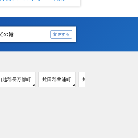
ての港
変更する
山越郡長万部町
虻田郡豊浦町
虻田郡洞爺湖町
伊達