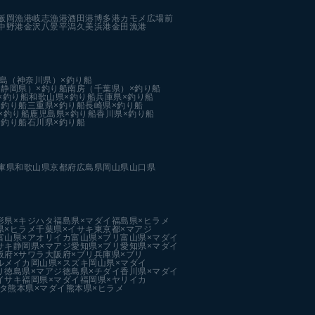
飯岡漁港
岐志漁港
酒田港
博多港カモメ広場前
中野港
金沢八景平潟
久美浜港
金田漁港
島（神奈川県）×釣り船
静岡県）×釣り船
南房（千葉県）×釣り船
×釣り船
和歌山県×釣り船
兵庫県×釣り船
×釣り船
三重県×釣り船
長崎県×釣り船
×釣り船
鹿児島県×釣り船
香川県×釣り船
×釣り船
石川県×釣り船
庫県
和歌山県
京都府
広島県
岡山県
山口県
形県×キジハタ
福島県×マダイ
福島県×ヒラメ
県×ヒラメ
千葉県×イサキ
東京都×マアジ
富山県×アオリイカ
富山県×ブリ
富山県×マダイ
サキ
静岡県×マアジ
愛知県×ブリ
愛知県×マダイ
阪府×サワラ
大阪府×ブリ
兵庫県×ブリ
ルメイカ
岡山県×スズキ
岡山県×マダイ
リ
徳島県×マアジ
徳島県×チダイ
香川県×マダイ
イサキ
福岡県×マダイ
福岡県×ヤリイカ
タ
熊本県×マダイ
熊本県×ヒラメ