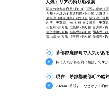
人気エリアの釣り船検索
関東の全都道府県×釣り船
関西の全都道府
九州・沖縄の全都道府県×釣り船
北海道・
東京湾（神奈川県）×釣り船
駿河湾・遠州
内房（千葉県）×釣り船
東京湾奥（千葉県
大阪府×釣り船
広島県×釣り船
新潟県×釣
鳥取県×釣り船
福島県×釣り船
熊本県×釣
富山県×釣り船
埼玉県×釣り船
愛媛県×釣
茅部郡鹿部町で人気があ
特に人気がある釣り船は、ですが
現在、茅部郡鹿部町の船
2026年8月現在、などがよく釣