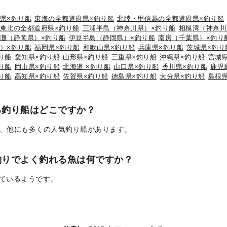
県×釣り船
東海の全都道府県×釣り船
北陸・甲信越の全都道府県×釣り船
東北の全都道府県×釣り船
三浦半島（神奈川県）×釣り船
相模湾（神奈川
灘（静岡県）×釣り船
伊豆半島（静岡県）×釣り船
南房（千葉県）×釣り
）×釣り船
福岡県×釣り船
和歌山県×釣り船
兵庫県×釣り船
茨城県×釣り
り船
愛知県×釣り船
山形県×釣り船
三重県×釣り船
沖縄県×釣り船
宮城
り船
岡山県×釣り船
北海道 ×釣り船
山口県×釣り船
香川県×釣り船
鹿児
り船
高知県×釣り船
佐賀県×釣り船
徳島県×釣り船
大分県×釣り船
島根
る釣り船はどこですか？
、他にも多くの人気釣り船があります。
釣りでよく釣れる魚は何ですか？
れているようです。