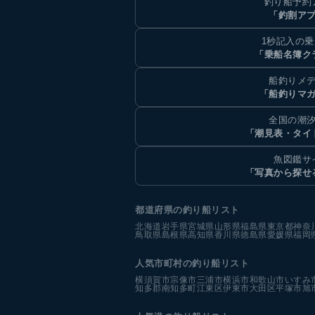
釣り船予約
「釣割ア
1秒記入の
「乗船名簿ク
船釣りメ
「船釣りマ
全国の潮
「潮見表・タイ
魚図鑑サ
「写真から探せ
都道府県の釣り船リスト
北海道
岩手県
宮城県
山形県
福島県
東京都
神奈
鳥取県
島根県
高知県
香川県
徳島県
愛媛県
福岡
人気市町村の釣り船リスト
横須賀市
宗像市
三浦市
横浜市
和歌山市
いすみ
知多郡南知多町
江東区
伊東市
大田区
平塚市
旭