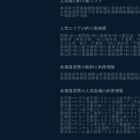
人気港の釣り船リスト
神湊港
大原港
鐘崎漁港
松輪江奈漁港
市堀川沿
久慈漁港
明石港
宇佐美港
佐島港
真鶴港
腰越漁
平塚新港
平潟港
人気エリアの釣り船検索
関東×釣り船
関西×釣り船
東海×釣り船
北陸・
相模湾（神奈川県）×釣り船
外房（千葉県）×
九十九里・銚子（千葉県）×釣り船
内房（千葉
静岡県×釣り船
茨城県×釣り船
東京都×釣り船
宮城県×釣り船
京都府×釣り船
沖縄県×釣り船
岡山県×釣り船
愛媛県×釣り船
高知県×釣り船
各都道府県の船釣り釣果情報
北海道
岩手県
宮城県
山形県
福島県
東京都
神奈
鳥取県
島根県
高知県
香川県
徳島県
愛媛県
福岡
各都道府県の人気魚種の釣果情報
岩手県×マダラ
岩手県×スルメイカ
岩手県×ブ
福島県×チダイ
茨城県×マダイ
茨城県×ブリ
茨
東京都×タチウオ
東京都×シロギス
神奈川県×
石川県×ブリ
石川県×キジハタ
石川県×マダイ
愛知県×タチウオ
三重県×ブリ
三重県×マダイ
兵庫県×マダイ
兵庫県×マダコ
和歌山県×マダ
岡山県×ヒラメ
広島県×マダイ
広島県×キジハ
香川県×アオリイカ
香川県×マゴチ
愛媛県×マ
福岡県×ケンサキイカ
佐賀県×マダイ
佐賀県×
熊本県×メバル
鹿児島県×マダイ
鹿児島県×ケ