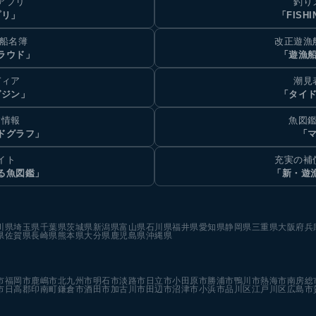
アプリ
釣り
プリ」
「FISHI
乗船名簿
改正遊漁
ラウド」
「遊漁
ディア
潮見
ガジン」
「タイド
汐情報
魚図鑑
ドグラフ」
「マ
イト
充実の補
る魚図鑑」
「新・遊
川県
埼玉県
千葉県
茨城県
新潟県
富山県
石川県
福井県
愛知県
静岡県
三重県
大阪府
兵
県
佐賀県
長崎県
熊本県
大分県
鹿児島県
沖縄県
市
福岡市
鹿嶋市
北九州市
明石市
淡路市
日立市
小田原市
勝浦市
鴨川市
熱海市
南房総
市
日高郡印南町
鎌倉市
酒田市
加古川市
田辺市
沼津市
小浜市
品川区
江戸川区
広島市