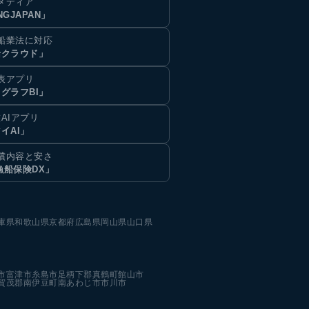
メディア
NGJAPAN」
船業法に対応
船クラウド」
表アプリ
グラフBI」
AIアプリ
イAI」
償内容と安さ
漁船保険DX」
庫県
和歌山県
京都府
広島県
岡山県
山口県
市
富津市
糸島市
足柄下郡真鶴町
館山市
賀茂郡南伊豆町
南あわじ市
市川市