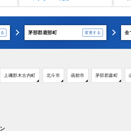
茅部郡鹿部町
全
する
変更する
上磯郡木古内町
北斗市
函館市
茅部郡森町
ン