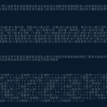
い
間口漁港
育波漁港
鹿嶋旧港
金沢漁港
加太港
飯岡漁港
鹿嶋新港
小田原新港
姪浜漁
志漁港
手石港
走水港
福良港
大飯港
上総湊港
寺泊港
大洗港
明石浦漁港
大磯港
福浦港
甲信越×釣り船
中国・四国×釣り船
九州・沖縄×釣り船
北海道・東北×釣り船
三浦半
釣り船
東京湾（神奈川県）×釣り船
駿河湾・遠州灘（静岡県）×釣り船
伊豆半島（
県）×釣り船
東京湾奥（千葉県）×釣り船
神奈川県×釣り船
千葉県×釣り船
福岡県
福井県×釣り船
大阪府×釣り船
新潟県×釣り船
愛知県×釣り船
広島県×釣り船
山形県
鳥取県×釣り船
熊本県×釣り船
福島県×釣り船
鹿児島県×釣り船
岩手県×釣り船
山口
愛媛県×釣り船
埼玉県×釣り船
富山県×釣り船
石川県×釣り船
徳島県×釣り船
大分県
川県
埼玉県
千葉県
茨城県
新潟県
富山県
石川県
福井県
愛知県
静岡県
三重県
大阪府
兵
県
佐賀県
長崎県
熊本県
大分県
鹿児島県
沖縄県
リ
宮城県×ヒラメ
宮城県×マアジ
宮城県×アイナメ
山形県×マアジ
山形県×マダイ
山
城県×ヒラメ
埼玉県×サワラ
埼玉県×タチウオ
埼玉県×ホウボウ
千葉県×マダイ
千葉
マアジ
神奈川県×マダイ
神奈川県×ブリ
新潟県×マダイ
新潟県×ブリ
新潟県×マアジ
福井県×ケンサキイカ
福井県×マダイ
福井県×アオリイカ
静岡県×マダイ
静岡県×イ
三重県×ヒラメ
京都府×ケンサキイカ
京都府×ブリ
京都府×マダイ
大阪府×マダイ
大
イ
和歌山県×マアジ
和歌山県×ブリ
鳥取県×ケンサキイカ
鳥取県×マアジ
鳥取県×ア
タ
広島県×ブリ
山口県×マダイ
山口県×ケンサキイカ
山口県×キジハタ
徳島県×ブリ
ダイ
愛媛県×ブリ
愛媛県×キジハタ
高知県×カンパチ
高知県×アカアマダイ
高知県×
ヒラマサ
佐賀県×イサキ
長崎県×マダイ
長崎県×キジハタ
長崎県×オオモンハタ
熊本
島県×アオハタ
沖縄県×スジアラ
沖縄県×キハダ
沖縄県×バラハタ