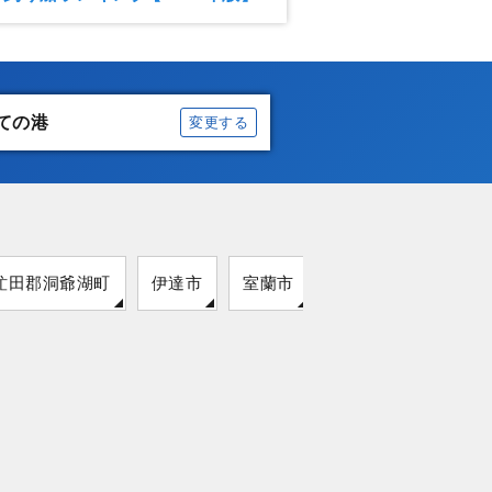
ての港
変更する
虻田郡洞爺湖町
伊達市
室蘭市
登別市