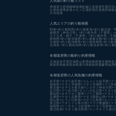
人気港の釣り船リスト
神湊港
大原港
鐘崎漁港
松輪江奈漁港
市堀川沿
久慈漁港
博多港カモメ広場前
明石港
酒田港
岐
片名漁港
人気エリアの釣り船検索
関東×釣り船
関西×釣り船
東海×釣り船
北陸・
相模湾（神奈川県）×釣り船
外房（千葉県）×
九十九里・銚子（千葉県）×釣り船
内房（千葉
静岡県×釣り船
茨城県×釣り船
東京都×釣り船
京都府×釣り船
沖縄県×釣り船
長崎県×釣り船
北海道 ×釣り船
高知県×釣り船
佐賀県×釣り船
各都道府県の船釣り釣果情報
北海道
岩手県
宮城県
山形県
福島県
東京都
神奈
鳥取県
島根県
高知県
香川県
徳島県
愛媛県
福岡
各都道府県の人気魚種の釣果情報
岩手県×マダラ
岩手県×スルメイカ
岩手県×ブ
福島県×チダイ
茨城県×マダイ
茨城県×ブリ
茨
東京都×タチウオ
東京都×シロギス
神奈川県×
石川県×ブリ
石川県×キジハタ
石川県×マダイ
愛知県×タチウオ
三重県×ブリ
三重県×マダイ
兵庫県×マダイ
兵庫県×マダコ
和歌山県×マダ
岡山県×ヒラメ
広島県×マダイ
広島県×キジハ
香川県×アオリイカ
香川県×マゴチ
愛媛県×マ
福岡県×ケンサキイカ
佐賀県×マダイ
佐賀県×
鹿児島県×マダイ
鹿児島県×ケンサキイカ
鹿児