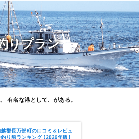
釣りプラン
る。
有名な港として、がある。
山越郡長万部町の口コミ＆レビュ
ー釣り船ランキング
【2026年版】