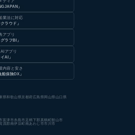
メディア
NGJAPAN」
船業法に対応
船クラウド」
表アプリ
グラフBI」
AIアプリ
イAI」
償内容と安さ
漁船保険DX」
庫県
和歌山県
京都府
広島県
岡山県
山口県
市
富津市
糸島市
足柄下郡真鶴町
館山市
賀茂郡南伊豆町
南あわじ市
市川市