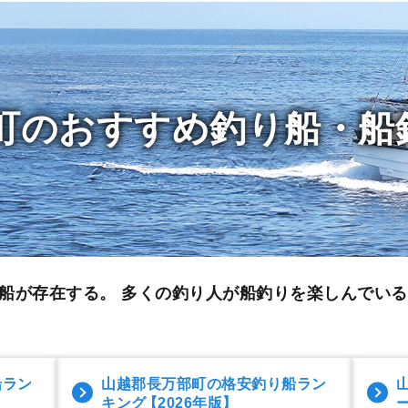
町のおすすめ釣り船・船
船が存在する。 多くの釣り人が船釣りを楽しんでい
船ラン
山越郡長万部町の格安釣り船ラン
キング
【2026年版】