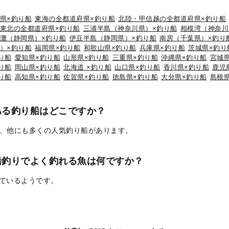
県×釣り船
東海の全都道府県×釣り船
北陸・甲信越の全都道府県×釣り船
東北の全都道府県×釣り船
三浦半島（神奈川県）×釣り船
相模湾（神奈川
灘（静岡県）×釣り船
伊豆半島（静岡県）×釣り船
南房（千葉県）×釣り
）×釣り船
福岡県×釣り船
和歌山県×釣り船
兵庫県×釣り船
茨城県×釣り
り船
愛知県×釣り船
山形県×釣り船
三重県×釣り船
沖縄県×釣り船
宮城
り船
岡山県×釣り船
北海道 ×釣り船
山口県×釣り船
香川県×釣り船
鹿児
り船
高知県×釣り船
佐賀県×釣り船
徳島県×釣り船
大分県×釣り船
島根
ある釣り船はどこですか？
、他にも多くの人気釣り船があります。
船釣りでよく釣れる魚は何ですか？
れているようです。