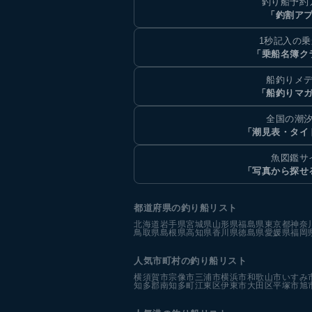
釣り船予約
「釣割ア
1秒記入の
「乗船名簿ク
船釣りメ
「船釣りマ
全国の潮
「潮見表・タイ
魚図鑑サ
「写真から探せ
都道府県の釣り船リスト
北海道
岩手県
宮城県
山形県
福島県
東京都
神奈
鳥取県
島根県
高知県
香川県
徳島県
愛媛県
福岡
人気市町村の釣り船リスト
横須賀市
宗像市
三浦市
横浜市
和歌山市
いすみ
知多郡南知多町
江東区
伊東市
大田区
平塚市
旭