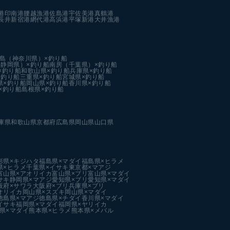
港
印南港
腰越漁港
佐島港
宇佐美港
真鶴港
長井新宿港
網代港
高浜港
平塚新港
大井漁港
島（神奈川県）×釣り船
静岡県）×釣り船
南房（千葉県）×釣り船
×釣り船
和歌山県×釣り船
兵庫県×釣り船
×釣り船
三重県×釣り船
宮城県×釣り船
県×釣り船
岡山県×釣り船
香川県×釣り船
×釣り船
島根県×釣り船
庫県
和歌山県
京都府
広島県
岡山県
山口県
形県×キジハタ
福島県×マダイ
福島県×ヒラメ
県×ヒラメ
千葉県×イサキ
東京都×マアジ
富山県×アオリイカ
富山県×ブリ
富山県×マダイ
サキ
静岡県×マアジ
愛知県×ブリ
愛知県×マダイ
阪府×サワラ
大阪府×ブリ
兵庫県×ブリ
オリイカ
岡山県×スズキ
岡山県×マダイ
徳島県×マアジ
徳島県×チダイ
香川県×マダイ
イサキ
福岡県×マダイ
福岡県×ヤリイカ
県×マダイ
熊本県×ヒラメ
熊本県×メバル