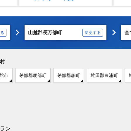
山越郡長万部町
全
する
変更する
村
館市
茅部郡鹿部町
茅部郡森町
虻田郡豊浦町
ラン