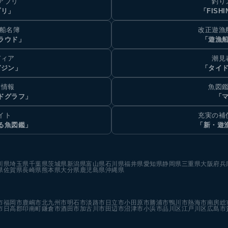
アプリ
釣り
プリ」
「FISHI
乗船名簿
改正遊漁
ラウド」
「遊漁
ディア
潮見
ガジン」
「タイド
汐情報
魚図鑑
ドグラフ」
「マ
イト
充実の補
る魚図鑑」
「新・遊
川県
埼玉県
千葉県
茨城県
新潟県
富山県
石川県
福井県
愛知県
静岡県
三重県
大阪府
兵
県
佐賀県
長崎県
熊本県
大分県
鹿児島県
沖縄県
市
福岡市
鹿嶋市
北九州市
明石市
淡路市
日立市
小田原市
勝浦市
鴨川市
熱海市
南房総
市
日高郡印南町
鎌倉市
酒田市
加古川市
田辺市
沼津市
小浜市
品川区
江戸川区
広島市