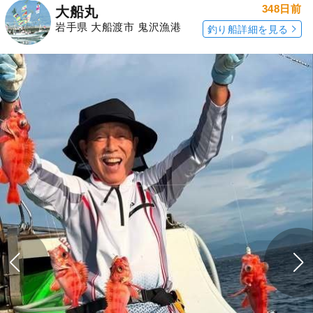
348日前
大船丸
岩手県 大船渡市 鬼沢漁港
釣り船詳細を見る