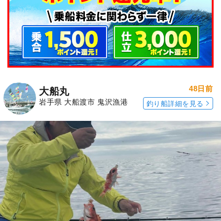
48日前
大船丸
岩手県 大船渡市 鬼沢漁港
釣り船詳細を見る