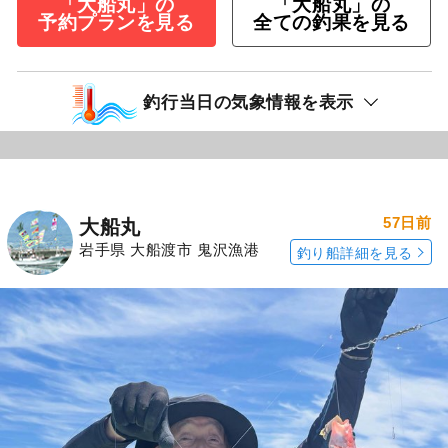
「大船丸」の
「大船丸」の
予約プランを見る
全ての釣果を見る
釣行当日の気象情報を表示
57日前
大船丸
岩手県 大船渡市 鬼沢漁港
釣り船詳細を見る