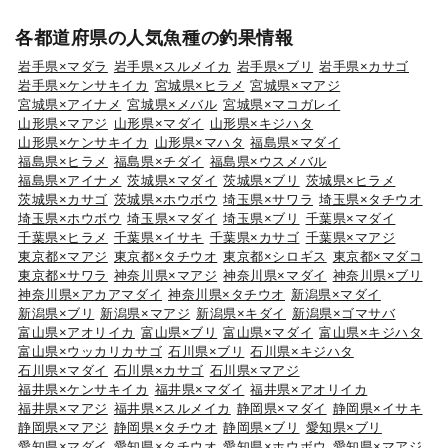
各都道府県の人気魚種の釣果情報
岩手県×マダラ
岩手県×スルメイカ
岩手県×ブリ
岩手県×カサゴ
岩手県×ケンサキイカ
宮城県×ヒラメ
宮城県×マアジ
宮城県×アイナメ
宮城県×メバル
宮城県×マコガレイ
山形県×マアジ
山形県×マダイ
山形県×キジハタ
山形県×ケンサキイカ
山形県×マハタ
福島県×マダイ
福島県×ヒラメ
福島県×チダイ
福島県×ウスメバル
福島県×アイナメ
茨城県×マダイ
茨城県×ブリ
茨城県×ヒラメ
茨城県×カサゴ
茨城県×ホウボウ
埼玉県×サワラ
埼玉県×タチウオ
埼玉県×ホウボウ
埼玉県×マダイ
埼玉県×ブリ
千葉県×マダイ
千葉県×ヒラメ
千葉県×イサキ
千葉県×カサゴ
千葉県×マアジ
東京都×マアジ
東京都×タチウオ
東京都×シロギス
東京都×マダコ
東京都×サワラ
神奈川県×マアジ
神奈川県×マダイ
神奈川県×ブリ
神奈川県×アカアマダイ
神奈川県×タチウオ
新潟県×マダイ
新潟県×ブリ
新潟県×マアジ
新潟県×キダイ
新潟県×ゴマサバ
富山県×アオリイカ
富山県×ブリ
富山県×マダイ
富山県×キジハタ
富山県×ウッカリカサゴ
石川県×ブリ
石川県×キジハタ
石川県×マダイ
石川県×カサゴ
石川県×マアジ
福井県×ケンサキイカ
福井県×マダイ
福井県×アオリイカ
福井県×マアジ
福井県×スルメイカ
静岡県×マダイ
静岡県×イサキ
静岡県×マアジ
静岡県×タチウオ
静岡県×ブリ
愛知県×ブリ
愛知県×マダイ
愛知県×タチウオ
愛知県×ホウボウ
愛知県×マアジ