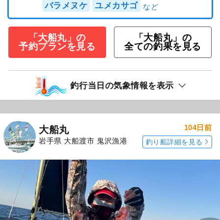
バラメヌケ
ユメカサゴ
「大船丸」の
「大船丸」の
予約プランを見る
全ての釣果を見る
釣行当日の気象情報を表示
104日前
大船丸
岩手県 大船渡市 鬼沢漁港
釣り船詳細を見る