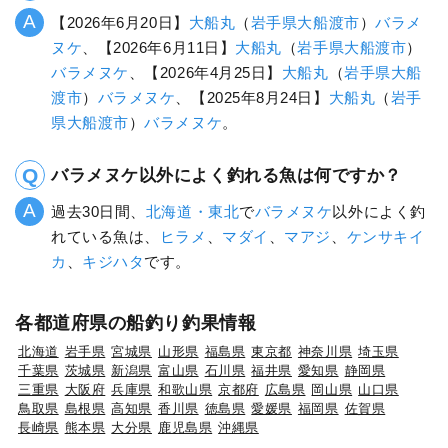
【2026年6月20日】
大船丸
（
岩手県
大船渡市
）
バラメ
ヌケ
、【2026年6月11日】
大船丸
（
岩手県
大船渡市
）
バラメヌケ
、【2026年4月25日】
大船丸
（
岩手県
大船
渡市
）
バラメヌケ
、【2025年8月24日】
大船丸
（
岩手
県
大船渡市
）
バラメヌケ
。
バラメヌケ以外によく釣れる魚は何ですか？
過去30日間、
北海道・東北
で
バラメヌケ
以外によく釣
れている魚は、
ヒラメ
、
マダイ
、
マアジ
、
ケンサキイ
カ
、
キジハタ
です。
各都道府県の船釣り釣果情報
北海道
岩手県
宮城県
山形県
福島県
東京都
神奈川県
埼玉県
千葉県
茨城県
新潟県
富山県
石川県
福井県
愛知県
静岡県
三重県
大阪府
兵庫県
和歌山県
京都府
広島県
岡山県
山口県
鳥取県
島根県
高知県
香川県
徳島県
愛媛県
福岡県
佐賀県
長崎県
熊本県
大分県
鹿児島県
沖縄県