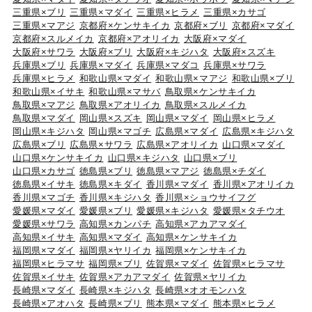
三重県×ブリ
三重県×マダイ
三重県×ヒラメ
三重県×カサゴ
三重県×マアジ
京都府×ケンサキイカ
京都府×ブリ
京都府×マダイ
京都府×スルメイカ
京都府×アオリイカ
大阪府×マダイ
大阪府×サワラ
大阪府×ブリ
大阪府×キジハタ
大阪府×スズキ
兵庫県×ブリ
兵庫県×マダイ
兵庫県×マダコ
兵庫県×サワラ
兵庫県×ヒラメ
和歌山県×マダイ
和歌山県×マアジ
和歌山県×ブリ
和歌山県×イサキ
和歌山県×マサバ
鳥取県×ケンサキイカ
鳥取県×マアジ
鳥取県×アオリイカ
鳥取県×スルメイカ
鳥取県×マダイ
岡山県×スズキ
岡山県×マダイ
岡山県×ヒラメ
岡山県×キジハタ
岡山県×マゴチ
広島県×マダイ
広島県×キジハタ
広島県×ブリ
広島県×サワラ
広島県×アオリイカ
山口県×マダイ
山口県×ケンサキイカ
山口県×キジハタ
山口県×ブリ
山口県×カサゴ
徳島県×ブリ
徳島県×マアジ
徳島県×チダイ
徳島県×イサキ
徳島県×キダイ
香川県×マダイ
香川県×アオリイカ
香川県×マゴチ
香川県×キジハタ
香川県×ショウサイフグ
愛媛県×マダイ
愛媛県×ブリ
愛媛県×キジハタ
愛媛県×タチウオ
愛媛県×サワラ
高知県×カンパチ
高知県×アカアマダイ
高知県×イサキ
高知県×マダイ
高知県×ケンサキイカ
福岡県×マダイ
福岡県×ヤリイカ
福岡県×ケンサキイカ
福岡県×ヒラマサ
福岡県×ブリ
佐賀県×マダイ
佐賀県×ヒラマサ
佐賀県×イサキ
佐賀県×アカアマダイ
佐賀県×ヤリイカ
長崎県×マダイ
長崎県×キジハタ
長崎県×オオモンハタ
長崎県×アオハタ
長崎県×ブリ
熊本県×マダイ
熊本県×ヒラメ