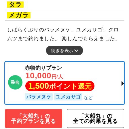
タラ
メガラ
しばらくぶりのバラメヌケ、ユメカサゴ、クロ
ムツまで釣れました。 楽しんでもらえました。
続きを表示
赤物釣りプラン
10,000
円/人
乗合
1,500
ポイント還元
バラメヌケ
ユメカサゴ
「大船丸」の
「大船丸」の
予約プランを見る
全ての釣果を見る