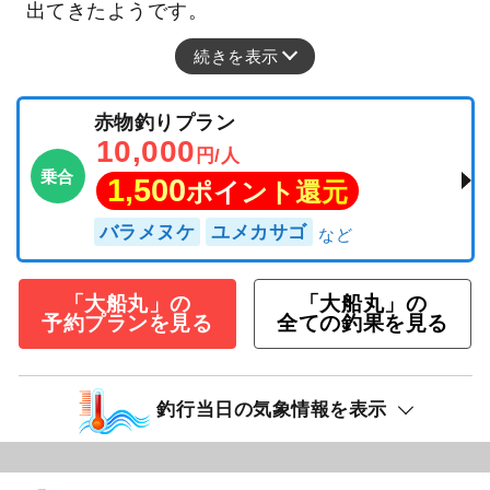
出てきたようです。
続きを表示
赤物釣りプラン
10,000
円/人
乗合
1,500
ポイント還元
バラメヌケ
ユメカサゴ
「大船丸」の
「大船丸」の
予約プランを見る
全ての釣果を見る
釣行当日の気象情報を表示