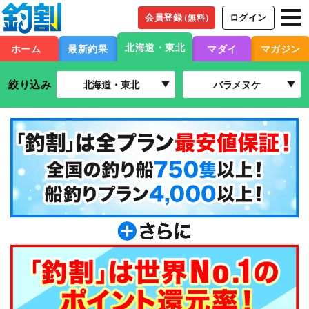
会員登録
ログイン
（無料）
北海道・東北
ホーム
最新釣果
マダイ
マガジン
絞り込み
北海道・東北
バラメヌケ