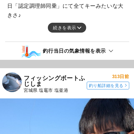
日「認定調理師同乗」にて全てキーみたいな大
きさ♪
続きを表示
釣行当日の気象情報を表示
313日前
フィッシングボートふ
じしま
釣り船詳細を見る
宮城県 塩竈市 塩釜港