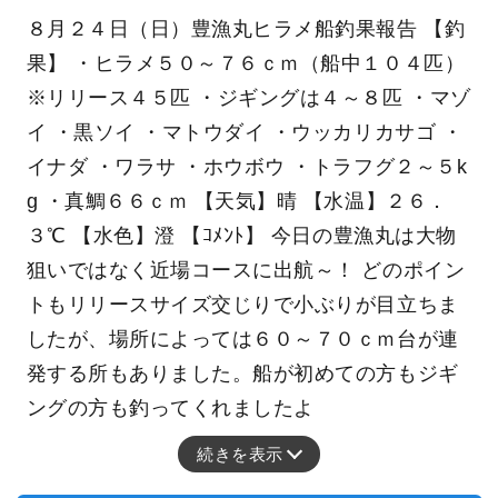
８月２４日（日）豊漁丸ヒラメ船釣果報告 【釣
果】 ・ヒラメ５０～７６ｃｍ（船中１０４匹）
※リリース４５匹 ・ジギングは４～８匹 ・マゾ
イ ・黒ソイ ・マトウダイ ・ウッカリカサゴ ・
イナダ ・ワラサ ・ホウボウ ・トラフグ２～５k
g ・真鯛６６ｃｍ 【天気】晴 【水温】２６．
３℃ 【水色】澄 【ｺﾒﾝﾄ】 今日の豊漁丸は大物
狙いではなく近場コースに出航～！ どのポイン
トもリリースサイズ交じりで小ぶりが目立ちま
したが、場所によっては６０～７０ｃｍ台が連
発する所もありました。船が初めての方もジギ
ングの方も釣ってくれましたよ
続きを表示