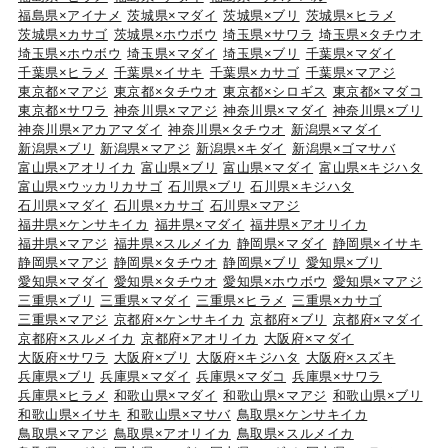
福島県×アイナメ
茨城県×マダイ
茨城県×ブリ
茨城県×ヒラメ
茨城県×カサゴ
茨城県×ホウボウ
埼玉県×サワラ
埼玉県×タチウオ
埼玉県×ホウボウ
埼玉県×マダイ
埼玉県×ブリ
千葉県×マダイ
千葉県×ヒラメ
千葉県×イサキ
千葉県×カサゴ
千葉県×マアジ
東京都×マアジ
東京都×タチウオ
東京都×シロギス
東京都×マダコ
東京都×サワラ
神奈川県×マアジ
神奈川県×マダイ
神奈川県×ブリ
神奈川県×アカアマダイ
神奈川県×タチウオ
新潟県×マダイ
新潟県×ブリ
新潟県×マアジ
新潟県×キダイ
新潟県×ゴマサバ
富山県×アオリイカ
富山県×ブリ
富山県×マダイ
富山県×キジハタ
富山県×ウッカリカサゴ
石川県×ブリ
石川県×キジハタ
石川県×マダイ
石川県×カサゴ
石川県×マアジ
福井県×ケンサキイカ
福井県×マダイ
福井県×アオリイカ
福井県×マアジ
福井県×スルメイカ
静岡県×マダイ
静岡県×イサキ
静岡県×マアジ
静岡県×タチウオ
静岡県×ブリ
愛知県×ブリ
愛知県×マダイ
愛知県×タチウオ
愛知県×ホウボウ
愛知県×マアジ
三重県×ブリ
三重県×マダイ
三重県×ヒラメ
三重県×カサゴ
三重県×マアジ
京都府×ケンサキイカ
京都府×ブリ
京都府×マダイ
京都府×スルメイカ
京都府×アオリイカ
大阪府×マダイ
大阪府×サワラ
大阪府×ブリ
大阪府×キジハタ
大阪府×スズキ
兵庫県×ブリ
兵庫県×マダイ
兵庫県×マダコ
兵庫県×サワラ
兵庫県×ヒラメ
和歌山県×マダイ
和歌山県×マアジ
和歌山県×ブリ
和歌山県×イサキ
和歌山県×マサバ
鳥取県×ケンサキイカ
鳥取県×マアジ
鳥取県×アオリイカ
鳥取県×スルメイカ