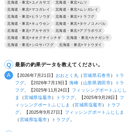
北海道・東北×ユメカサゴ
北海道・東北×ムツ
北海道・東北×マコガレイ
北海道・東北×ムシガレイ
北海道・東北×ヒラソウダ
北海道・東北×トラフグ
北海道・東北×キュウセン
北海道・東北×タケノコメバル
北海道・東北×アカヤガラ
北海道・東北×アブラボウズ
北海道・東北×オオクチイシナギ
北海道・東北×カナガシラ
北海道・東北×シロサバフグ
北海道・東北×マトウダイ
最新の釣果データを教えてください。
【2026年7月21日】
おおとく丸
（
宮城県
石巻市
）
トラ
フグ
、【2026年7月19日】
海峰
（
山形県
酒田市
）
トラ
フグ
、【2025年11月24日】
フィッシングボートふじし
ま
（
宮城県
塩竈市
）
トラフグ
、【2025年9月28日】
フ
ィッシングボートふじしま
（
宮城県
塩竈市
）
トラフ
グ
、【2025年9月27日】
フィッシングボートふじしま
（
宮城県
塩竈市
）
トラフグ
。