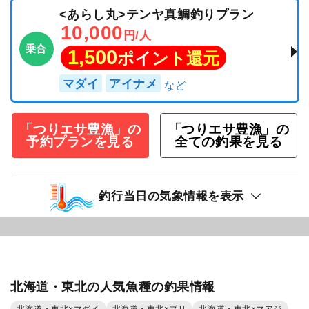
<あらし丸>テンヤ真鯛釣りプラン
10,000
円/人
乗合
1,500
ポイント還元
マダイ
アイナメ
「つりエサ豊漁」の
「つりエサ豊漁」の
予約プランを見る
全ての釣果を見る
釣行当日の気象情報を表示
北海道・東北の人気魚種の釣果情報
北海道・東北×マダイ
北海道・東北×ブリ
北海道・東北×マアジ