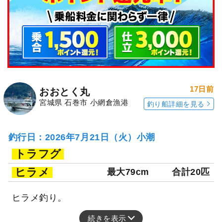
17日前
おおとく丸
宮城県 石巻市 小網倉漁港
釣り船詳細を見る
釣行日：2026年7月21日（火）小潮
トラフグ
ヒラメ
最大79cm
合計20匹
ヒラメ釣り。
続きを表示