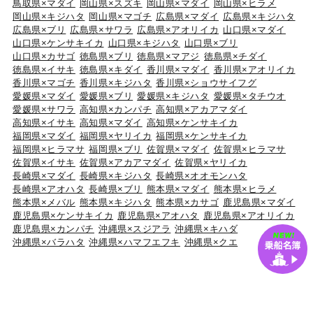
鳥取県×マダイ
岡山県×スズキ
岡山県×マダイ
岡山県×ヒラメ
岡山県×キジハタ
岡山県×マゴチ
広島県×マダイ
広島県×キジハタ
広島県×ブリ
広島県×サワラ
広島県×アオリイカ
山口県×マダイ
山口県×ケンサキイカ
山口県×キジハタ
山口県×ブリ
山口県×カサゴ
徳島県×ブリ
徳島県×マアジ
徳島県×チダイ
徳島県×イサキ
徳島県×キダイ
香川県×マダイ
香川県×アオリイカ
香川県×マゴチ
香川県×キジハタ
香川県×ショウサイフグ
愛媛県×マダイ
愛媛県×ブリ
愛媛県×キジハタ
愛媛県×タチウオ
愛媛県×サワラ
高知県×カンパチ
高知県×アカアマダイ
高知県×イサキ
高知県×マダイ
高知県×ケンサキイカ
福岡県×マダイ
福岡県×ヤリイカ
福岡県×ケンサキイカ
福岡県×ヒラマサ
福岡県×ブリ
佐賀県×マダイ
佐賀県×ヒラマサ
佐賀県×イサキ
佐賀県×アカアマダイ
佐賀県×ヤリイカ
長崎県×マダイ
長崎県×キジハタ
長崎県×オオモンハタ
長崎県×アオハタ
長崎県×ブリ
熊本県×マダイ
熊本県×ヒラメ
熊本県×メバル
熊本県×キジハタ
熊本県×カサゴ
鹿児島県×マダイ
鹿児島県×ケンサキイカ
鹿児島県×アオハタ
鹿児島県×アオリイカ
鹿児島県×カンパチ
沖縄県×スジアラ
沖縄県×キハダ
沖縄県×バラハタ
沖縄県×ハマフエフキ
沖縄県×クエ