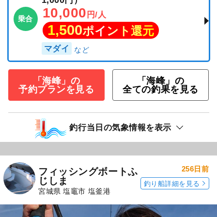
1,000円）
10,000
円/人
乗合
1,500
ポイント還元
マダイ
「海峰」の
「海峰」の
予約プランを見る
全ての釣果を見る
釣行当日の気象情報を表示
256日前
フィッシングボートふ
じしま
釣り船詳細を見る
宮城県 塩竈市 塩釜港