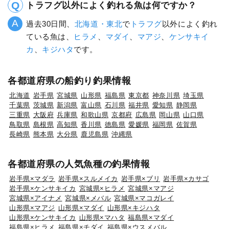
トラフグ以外によく釣れる魚は何ですか？
過去30日間、
北海道・東北
で
トラフグ
以外によく釣れ
ている魚は、
ヒラメ
、
マダイ
、
マアジ
、
ケンサキイ
カ
、
キジハタ
です。
各都道府県の船釣り釣果情報
北海道
岩手県
宮城県
山形県
福島県
東京都
神奈川県
埼玉県
千葉県
茨城県
新潟県
富山県
石川県
福井県
愛知県
静岡県
三重県
大阪府
兵庫県
和歌山県
京都府
広島県
岡山県
山口県
鳥取県
島根県
高知県
香川県
徳島県
愛媛県
福岡県
佐賀県
長崎県
熊本県
大分県
鹿児島県
沖縄県
各都道府県の人気魚種の釣果情報
岩手県×マダラ
岩手県×スルメイカ
岩手県×ブリ
岩手県×カサゴ
岩手県×ケンサキイカ
宮城県×ヒラメ
宮城県×マアジ
宮城県×アイナメ
宮城県×メバル
宮城県×マコガレイ
山形県×マアジ
山形県×マダイ
山形県×キジハタ
山形県×ケンサキイカ
山形県×マハタ
福島県×マダイ
福島県×ヒラメ
福島県×チダイ
福島県×ウスメバル