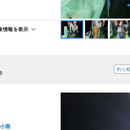
象情報を表示
釣り
港
）小潮