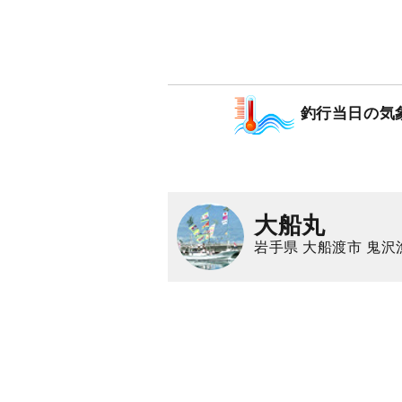
釣行当日の気
大船丸
岩手県 大船渡市 鬼沢