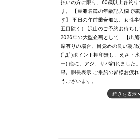
払いの方に限り、60歳以上各釣り物
す。 【乗船名簿の年齢記入欄で
す】 平日の午前乗合船は、女性
五目除く） 沢山のご予約お待ちし
2026年の大型企画として、【出
席有りの場合、目覚めの良い朝飛び
(ﾟДﾟ)ポイント押印無し、えさ・
一) 他に、アジ、サバ釣れました
果。胴長表示 ご乗船の皆様お疲れ
うございます。
続きを表示