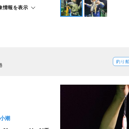
象情報を表示
釣り
港
）小潮