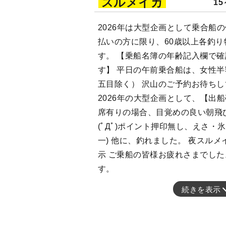
スルメイカ
15
2026年は大型企画として乗合船
払いの方に限り、60歳以上各釣り物
す。 【乗船名簿の年齢記入欄で
す】 平日の午前乗合船は、女性
五目除く） 沢山のご予約お待ちし
2026年の大型企画として、【出
席有りの場合、目覚めの良い朝飛び
(ﾟДﾟ)ポイント押印無し、えさ・
一) 他に、釣れました。 夜スル
示 ご乗船の皆様お疲れさまでした
す。
続きを表示