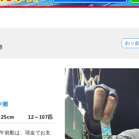
釣り
港
中潮
～25cm
12～107匹
の午前船は、現金でお支