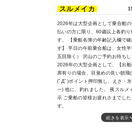
スルメイカ
1
2026年は大型企画として乗合船
払いの方に限り、60歳以上各釣り物
す。 【乗船名簿の年齢記入欄で
す】 平日の午前乗合船は、女性
五目除く） 沢山のご予約お待ちし
2026年の大型企画として、【出
席有りの場合、目覚めの良い朝飛び
(ﾟДﾟ)ポイント押印無し、えさ・
一) 他に、釣れました。 夜スル
示 ご乗船の皆様お疲れさまでした
す。
続きを表示