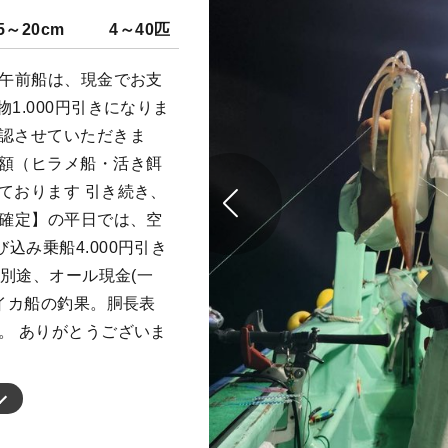
5～20cm
4～40匹
の午前船は、現金でお支
1.000円引きになりま
確認させていただきま
半額（ヒラメ船・活き餌
ております 引き続き、
船確定】の平日では、空
込み乗船4.000円引き
氷別途、オール現金(一
メイカ船の釣果。胴長表
。 ありがとうございま