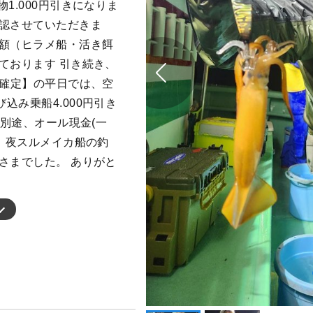
1.000円引きになりま
確認させていただきま
半額（ヒラメ船・活き餌
ております 引き続き、
船確定】の平日では、空
込み乗船4.000円引き
氷別途、オール現金(一
。 夜スルメイカ船の釣
さまでした。 ありがと