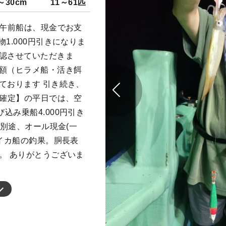
～30cm
11～61匹
の午前船は、現金でお支
1.000円引きになりま
確認させていただきま
半額（ヒラメ船・活き餌
ております 引き続き、
船確定】の平日では、空
込み乗船4.000円引き
氷別途、オール現金(一
メイカ船の釣果。胴長表
。 ありがとうございま