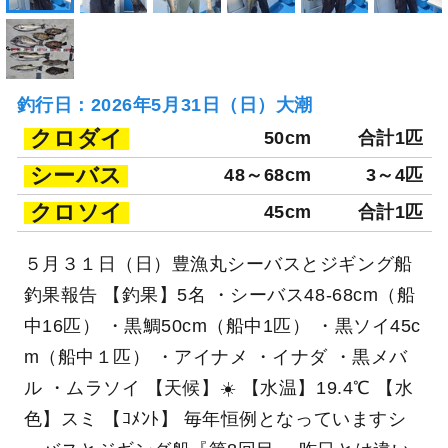
釣行日：2026年5月31日（日）大潮
クロダイ
50cm
合計1匹
シーバス
48～68cm
3～4匹
クロソイ
45cm
合計1匹
５月３１日（日）豊漁丸シーバスとジギング船
釣果報告 【釣果】5名 ・シーバス48-68cm（船
中16匹） ・黒鯛50cm（船中1匹） ・黒ソイ45c
m（船中１匹） ・アイナメ ・イナダ ・黒メバ
ル ・ムラソイ 【天候】☀️ 【水温】19.4℃ 【水
色】スミ 【ｺﾒﾝﾄ】 毎年恒例となっていますシ