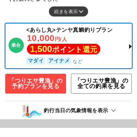
続きを表示
<あらし丸>テンヤ真鯛釣りプラン
10,000
円/人
乗合
1,500
ポイント還元
マダイ
アイナメ
「つりエサ豊漁」の
「つりエサ豊漁」の
予約プランを見る
全ての釣果を見る
釣行当日の気象情報を表示