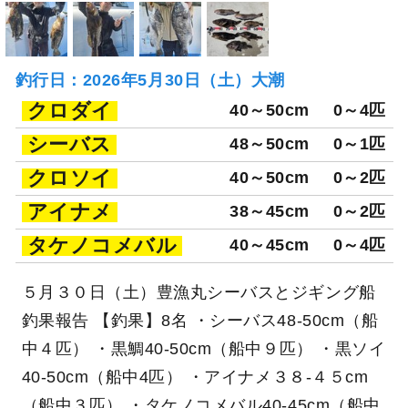
釣行日：2026年5月30日（土）大潮
クロダイ
40～50cm
0～4匹
シーバス
48～50cm
0～1匹
クロソイ
40～50cm
0～2匹
アイナメ
38～45cm
0～2匹
タケノコメバル
40～45cm
0～4匹
５月３０日（土）豊漁丸シーバスとジギング船
釣果報告 【釣果】8名 ・シーバス48-50cm（船
中４匹） ・黒鯛40-50cm（船中９匹） ・黒ソイ
40-50cm（船中4匹） ・アイナメ３８-４５cm
（船中３匹） ・タケノコメバル40-45cm（船中