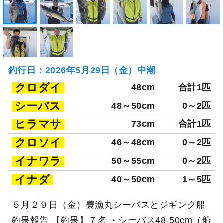
釣行日：2026年5月29日（金）中潮
クロダイ
48cm
合計1匹
シーバス
48～50cm
0～2匹
ヒラマサ
73cm
合計1匹
クロソイ
46～48cm
0～2匹
イナワラ
50～55cm
0～2匹
イナダ
40～50cm
1～5匹
５月２９日（金）豊漁丸シーバスとジギング船
釣果報告 【釣果】７名 ・シーバス48-50cm（船