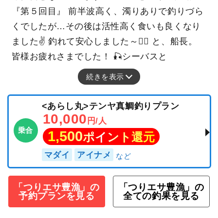
『第５回目』 前半波高く、濁りありで釣りづら
くでしたが…その後は活性高く食いも良くなり
ました✌️ 釣れて安心しました～😮‍💨 と、船長。
皆様お疲れさまでした！ 🎣シーバスと
続きを表示
<あらし丸>テンヤ真鯛釣りプラン
10,000
円/人
乗合
1,500
ポイント還元
マダイ
アイナメ
「つりエサ豊漁」の
「つりエサ豊漁」の
予約プランを見る
全ての釣果を見る