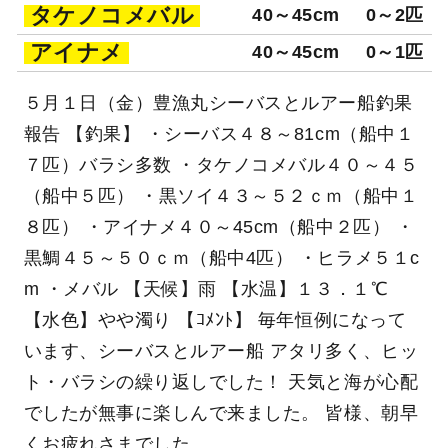
タケノコメバル
40～45cm
0～2匹
アイナメ
40～45cm
0～1匹
５月１日（金）豊漁丸シーバスとルアー船釣果
報告 【釣果】 ・シーバス４８～81cm（船中１
７匹）バラシ多数 ・タケノコメバル４０～４５
（船中５匹） ・黒ソイ４３～５２ｃｍ（船中１
８匹） ・アイナメ４０～45cm（船中２匹） ・
黒鯛４５～５０ｃｍ（船中4匹） ・ヒラメ５１c
m ・メバル 【天候】雨 【水温】１３．１℃
【水色】やや濁り 【ｺﾒﾝﾄ】 毎年恒例になって
います、シーバスとルアー船 アタリ多く、ヒッ
ト・バラシの繰り返しでした！ 天気と海が心配
でしたが無事に楽しんで来ました。 皆様、朝早
くお疲れさまでした