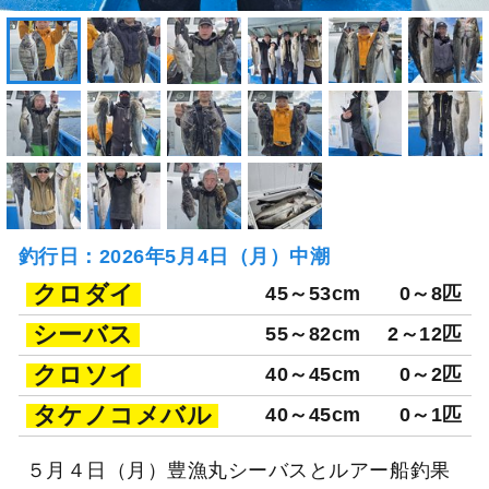
釣行日：2026年5月4日（月）中潮
クロダイ
45～53cm
0～8匹
シーバス
55～82cm
2～12匹
クロソイ
40～45cm
0～2匹
タケノコメバル
40～45cm
0～1匹
５月４日（月）豊漁丸シーバスとルアー船釣果