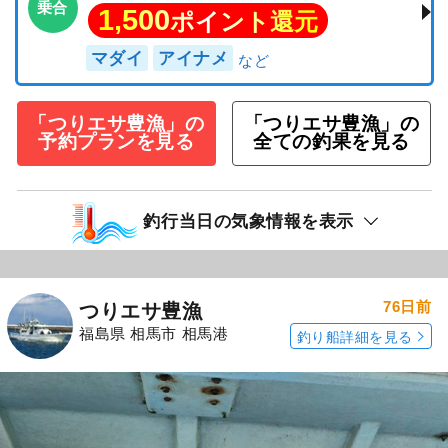
乗合
1,500
ポイント還元
マダイ
アイナメ
「つりエサ豊漁」の
「つりエサ豊漁」の
予約プランを見る
全ての釣果を見る
釣行当日の気象情報を表示
76日前
つりエサ豊漁
福島県 相馬市 相馬港
釣り船詳細を見る