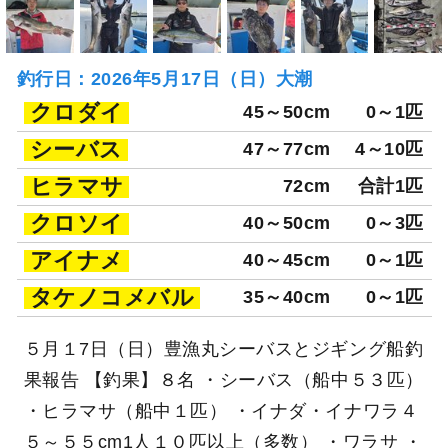
釣行日：2026年5月17日（日）大潮
クロダイ
45～50cm
0～1匹
シーバス
47～77cm
4～10匹
ヒラマサ
72cm
合計1匹
クロソイ
40～50cm
0～3匹
アイナメ
40～45cm
0～1匹
タケノコメバル
35～40cm
0～1匹
５月１7日（日）豊漁丸シーバスとジギング船釣
果報告 【釣果】８名 ・シーバス（船中５３匹）
・ヒラマサ（船中１匹） ・イナダ・イナワラ４
５～５５cm1人１０匹以上（多数） ・ワラサ ・