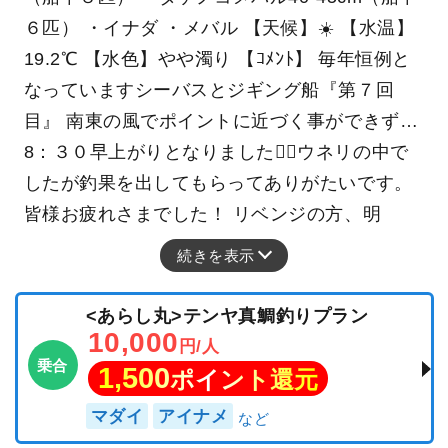
６匹） ・イナダ ・メバル 【天候】☀️ 【水温】
19.2℃ 【水色】やや濁り 【ｺﾒﾝﾄ】 毎年恒例と
なっていますシーバスとジギング船『第７回
目』 南東の風でポイントに近づく事ができず…
8：３０早上がりとなりました🙇‍♀️ウネリの中で
したが釣果を出してもらってありがたいです。
皆様お疲れさまでした！ リベンジの方、明
続きを表示
<あらし丸>テンヤ真鯛釣りプラン
10,000
円/人
乗合
1,500
ポイント還元
マダイ
アイナメ