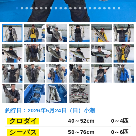
釣行日：2026年5月24日（日）小潮
クロダイ
40～52cm
0～4匹
シーバス
50～76cm
0～6匹