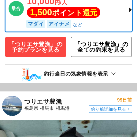
10,000
円/人
乗合
1,500
ポイント還元
マダイ
アイナメ
「つりエサ豊漁」の
「つりエサ豊漁」の
予約プランを見る
全ての釣果を見る
釣行当日の気象情報を表示
99日前
つりエサ豊漁
福島県 相馬市 相馬港
釣り船詳細を見る