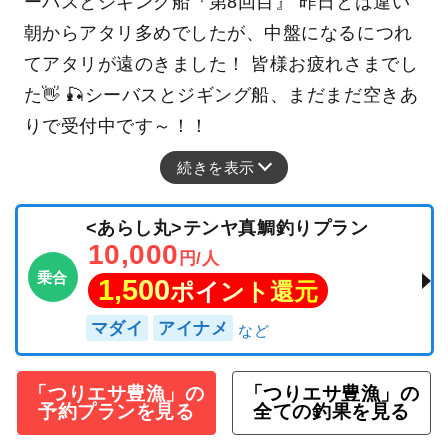
ーバスとジギング船『第8回目』 昨日とは違い
朝からアタリ多めでしたが、中盤になるにつれ
てアタリが遠のきました！ 皆様お疲れさまでし
た👋 🎣シーバスとジギング船、まだまだ空きあ
りで受付中です～！！
続きを表示
<あらし丸>テンヤ真鯛釣りプラン
10,000
円/人
乗合
1,500
ポイント還元
マダイ
アイナメ
「つりエサ豊漁」の
「つりエサ豊漁」の
予約プランを見る
全ての釣果を見る