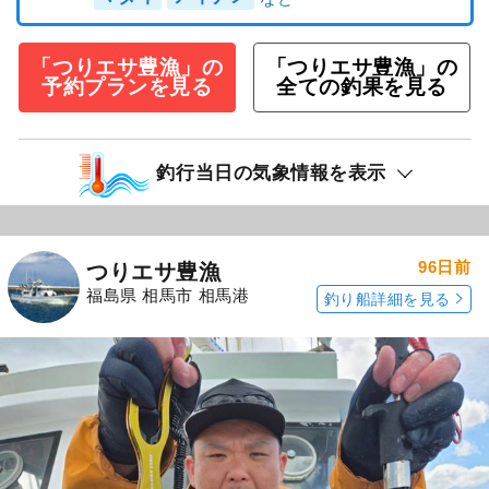
「つりエサ豊漁」の
「つりエサ豊漁」の
予約プランを見る
全ての釣果を見る
釣行当日の気象情報を表示
96日前
つりエサ豊漁
福島県 相馬市 相馬港
釣り船詳細を見る