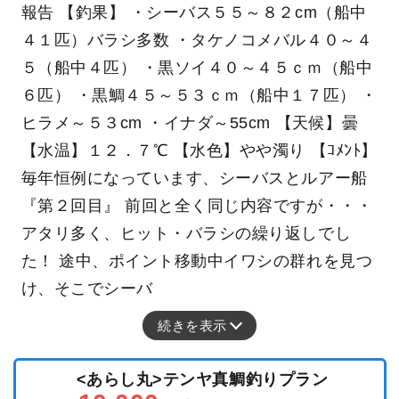
報告 【釣果】 ・シーバス５５～８２cm（船中
４１匹）バラシ多数 ・タケノコメバル４０～４
５（船中４匹） ・黒ソイ４０～４５ｃｍ（船中
６匹） ・黒鯛４５～５３ｃｍ（船中１７匹） ・
ヒラメ～５３cm ・イナダ～55cm 【天候】曇
【水温】１２．７℃ 【水色】やや濁り 【ｺﾒﾝﾄ】
毎年恒例になっています、シーバスとルアー船
『第２回目』 前回と全く同じ内容ですが・・・
アタリ多く、ヒット・バラシの繰り返しでし
た！ 途中、ポイント移動中イワシの群れを見つ
け、そこでシーバ
続きを表示
<あらし丸>テンヤ真鯛釣りプラン