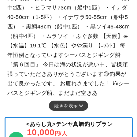
中2匹） ・ヒラマサ73cm（船中1匹） ・イナダ
40-50cm（1-5匹） ・イナワラ50-55cm（船中5
匹） ・黒鯛48cm（船中1匹） ・黒ソイ46-48cm
（船中4匹） ・ムラソイ ・ふぐ多数 【天候】☀️
【水温】19.1℃ 【水色】やや濁り 【ｺﾒﾝﾄ】 毎
年恒例となっていますシーバスとジギング船
『第６回目』 今日は海の状況が悪い中、皆様頑
張っていただきありがとうございます😊釣果が
出て良かったです。 お疲れさまでした！ 🎣シー
バスとジギング船、まだまだ空きあ
続きを表示
<あらし丸>テンヤ真鯛釣りプラン
10,000
円/人