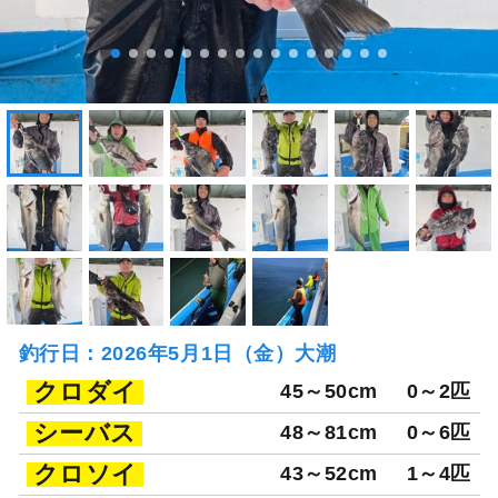
釣行日：2026年5月1日（金）大潮
クロダイ
45～50cm
0～2匹
シーバス
48～81cm
0～6匹
クロソイ
43～52cm
1～4匹