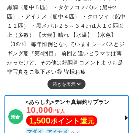
黒鯛（船中５匹） ・タケノコメバル（船中2
匹） ・アイナメ（船中４匹） ・クロソイ（船中
１１匹） ・黒メバル２５～３４cm1人１０匹以
上（多数） 【天候】晴れ 【水温】 【水色】
【ｺﾒﾝﾄ】 毎年恒例となっていますシーバスとジ
ギング船『第4回目』 前回と違いヒラマサは薄
かったけど、その他は好調✌️ コメントよりも是
非写真をご覧下さい😁 皆様お疲
続きを表示
<あらし丸>テンヤ真鯛釣りプラン
10,000
円/人
乗合
1,500
ポイント還元
マダイ
アイナメ