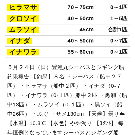
ヒラマサ
70～75cm
0～1匹
クロソイ
40～50cm
1～5匹
ムラソイ
45cm
合計1匹
イナダ
40～50cm
0～7匹
イナワラ
55～60cm
0～1匹
５月２４日（日）豊漁丸シーバスとジギング船
釣果報告 【釣果】８名 ・シーバス（船中２７
匹） ・ヒラマサ（船中２匹） ・イナダ（0-７
匹） ・イナワラ（0-１匹）船中２匹 ・黒鯛（船
中13匹） ・ムラソイ（0-１匹） ・黒ソイ（船
中26匹） ・ふぐ ・サメ130cm 【天候】曇り☁️
【水温】16.8℃ 【水色】やや濁り 【ｺﾒﾝﾄ】 毎
年恒例となっていますシーバスとジギング船