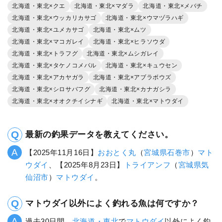
北海道・東北×クエ
北海道・東北×マダラ
北海道・東北×メバチ
北海道・東北×ウッカリカサゴ
北海道・東北×ウマヅラハギ
北海道・東北×ユメカサゴ
北海道・東北×ムツ
北海道・東北×マコガレイ
北海道・東北×ヒラソウダ
北海道・東北×トラフグ
北海道・東北×ムシガレイ
北海道・東北×タケノコメバル
北海道・東北×キュウセン
北海道・東北×アカヤガラ
北海道・東北×アブラボウズ
北海道・東北×シロサバフグ
北海道・東北×カナガシラ
北海道・東北×オオクチイシナギ
北海道・東北×マトウダイ
最新の釣果データを教えてください。
【2025年11月16日】
おおとく丸
（
宮城県
石巻市
）
マト
ウダイ
、【2025年8月23日】
トライアンフ
（
宮城県
気
仙沼市
）
マトウダイ
。
マトウダイ以外によく釣れる魚は何ですか？
過去30日間、
北海道・東北
で
マトウダイ
以外によく釣