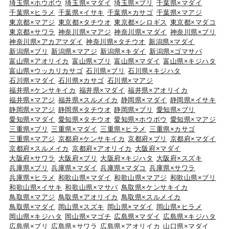
埼玉県×ホウボウ
埼玉県×マダイ
埼玉県×ブリ
千葉県×マダイ
千葉県×ヒラメ
千葉県×イサキ
千葉県×カサゴ
千葉県×マアジ
東京都×マアジ
東京都×タチウオ
東京都×シロギス
東京都×マダコ
東京都×サワラ
神奈川県×マアジ
神奈川県×マダイ
神奈川県×ブリ
神奈川県×アカアマダイ
神奈川県×タチウオ
新潟県×マダイ
新潟県×ブリ
新潟県×マアジ
新潟県×キダイ
新潟県×ゴマサバ
富山県×アオリイカ
富山県×ブリ
富山県×マダイ
富山県×キジハタ
富山県×ウッカリカサゴ
石川県×ブリ
石川県×キジハタ
石川県×マダイ
石川県×カサゴ
石川県×マアジ
福井県×ケンサキイカ
福井県×マダイ
福井県×アオリイカ
福井県×マアジ
福井県×スルメイカ
静岡県×マダイ
静岡県×イサキ
静岡県×マアジ
静岡県×タチウオ
静岡県×ブリ
愛知県×ブリ
愛知県×マダイ
愛知県×タチウオ
愛知県×ホウボウ
愛知県×マアジ
三重県×ブリ
三重県×マダイ
三重県×ヒラメ
三重県×カサゴ
三重県×マアジ
京都府×ケンサキイカ
京都府×ブリ
京都府×マダイ
京都府×スルメイカ
京都府×アオリイカ
大阪府×マダイ
大阪府×サワラ
大阪府×ブリ
大阪府×キジハタ
大阪府×スズキ
兵庫県×ブリ
兵庫県×マダイ
兵庫県×マダコ
兵庫県×サワラ
兵庫県×ヒラメ
和歌山県×マダイ
和歌山県×マアジ
和歌山県×ブリ
和歌山県×イサキ
和歌山県×マサバ
鳥取県×ケンサキイカ
鳥取県×マアジ
鳥取県×アオリイカ
鳥取県×スルメイカ
鳥取県×マダイ
岡山県×スズキ
岡山県×マダイ
岡山県×ヒラメ
岡山県×キジハタ
岡山県×マゴチ
広島県×マダイ
広島県×キジハタ
広島県×ブリ
広島県×サワラ
広島県×アオリイカ
山口県×マダイ