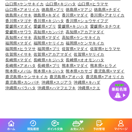
山口県×ケンサキイカ
山口県×キジハタ
山口県×ヒラマサ
山口県×アオリイカ
徳島県×ブリ
徳島県×マアジ
徳島県×チダイ
徳島県×イサキ
徳島県×キダイ
香川県×マダイ
香川県×アオリイカ
香川県×マゴチ
香川県×キジハタ
香川県×ショウサイフグ
愛媛県×マダイ
愛媛県×ブリ
愛媛県×キジハタ
愛媛県×タチウオ
愛媛県×サワラ
高知県×カンパチ
高知県×アカアマダイ
高知県×イサキ
高知県×マダイ
高知県×ケンサキイカ
福岡県×マダイ
福岡県×ヤリイカ
福岡県×ケンサキイカ
福岡県×ヒラマサ
福岡県×ブリ
佐賀県×マダイ
佐賀県×ヒラマサ
佐賀県×イサキ
佐賀県×アカアマダイ
佐賀県×ヤリイカ
長崎県×マダイ
長崎県×キジハタ
長崎県×オオモンハタ
長崎県×アオハタ
長崎県×ブリ
熊本県×マダイ
熊本県×ヒラメ
熊本県×メバル
熊本県×キジハタ
熊本県×カサゴ
鹿児島県×マダイ
鹿児島県×ケンサキイカ
鹿児島県×アオハタ
鹿児島県×アオリイカ
鹿児島県×カンパチ
沖縄県×スジアラ
沖縄県×キハダ
沖縄県×バラハタ
沖縄県×ハマフエフキ
沖縄県×クエ