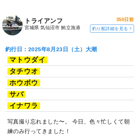
350日前
トライアンフ
宮城県 気仙沼市 鮪立漁港
釣り船詳細を見る
釣行日：2025年8月23日（土）大潮
マトウダイ
タチウオ
ホウボウ
サバ
イナワラ
写真撮り忘れました〜。 今日、色々忙しくて朝
練のみ行ってきました！