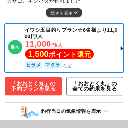
カサゴ、キジハタが釣れました
続きを表示
イワシ五目釣りプラン☆6名様より11,0
00円/人
11,000
円/人
乗合
1,500
ポイント還元
ヒラメ
マダラ
「おおとく丸」の
「おおとく丸」の
予約プランを見る
全ての釣果を見る
釣行当日の気象情報を表示