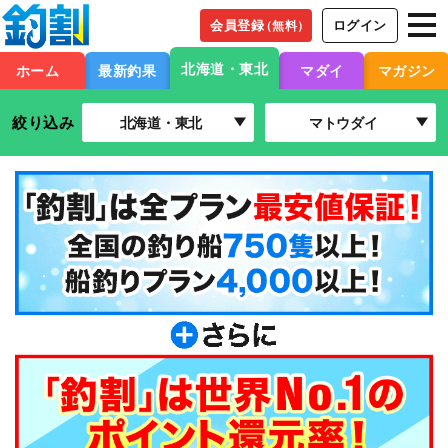
会員登録
ログイン
（無料）
北海道・東北
ホーム
最新釣果
マダイ
マガジン
絞り込み
北海道・東北
マトウダイ