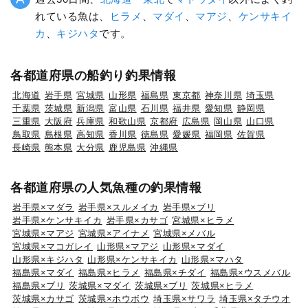
れている魚は、
ヒラメ
、
マダイ
、
マアジ
、
ケンサキイ
カ
、
キジハタ
です。
各都道府県の船釣り釣果情報
北海道
岩手県
宮城県
山形県
福島県
東京都
神奈川県
埼玉県
千葉県
茨城県
新潟県
富山県
石川県
福井県
愛知県
静岡県
三重県
大阪府
兵庫県
和歌山県
京都府
広島県
岡山県
山口県
鳥取県
島根県
高知県
香川県
徳島県
愛媛県
福岡県
佐賀県
長崎県
熊本県
大分県
鹿児島県
沖縄県
各都道府県の人気魚種の釣果情報
岩手県×マダラ
岩手県×スルメイカ
岩手県×ブリ
岩手県×ケンサキイカ
岩手県×カサゴ
宮城県×ヒラメ
宮城県×マアジ
宮城県×アイナメ
宮城県×メバル
宮城県×マコガレイ
山形県×マアジ
山形県×マダイ
山形県×キジハタ
山形県×ケンサキイカ
山形県×マハタ
福島県×マダイ
福島県×ヒラメ
福島県×チダイ
福島県×ウスメバル
福島県×ブリ
茨城県×マダイ
茨城県×ブリ
茨城県×ヒラメ
茨城県×カサゴ
茨城県×ホウボウ
埼玉県×サワラ
埼玉県×タチウオ