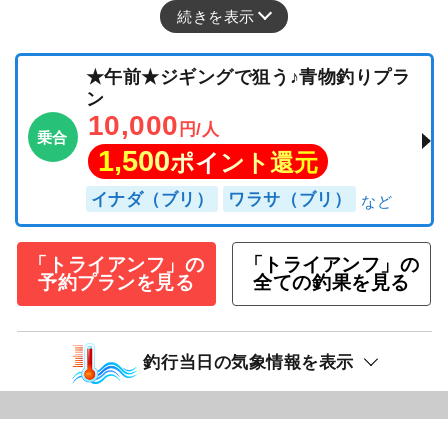
続きを表示
★午前★ジギングで狙う♪青物釣りプラ
ン
10,000
円/人
乗合
1,500
ポイント還元
イナダ（ブリ）
ワラサ（ブリ）
「トライアンフ」の
「トライアンフ」の
予約プランを見る
全ての釣果を見る
釣行当日の気象情報を表示