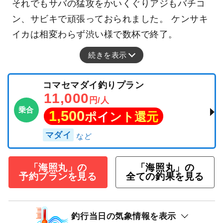
それでもサバの猛攻をかいくぐりアジもバチコ
ン、サビキで頑張っておられました。 ケンサキ
イカは相変わらず渋い様で数杯で終了。
続きを表示
コマセマダイ釣りプラン
11,000
円/人
乗合
1,500
ポイント還元
マダイ
「海照丸」の
「海照丸」の
予約プランを見る
全ての釣果を見る
釣行当日の気象情報を表示