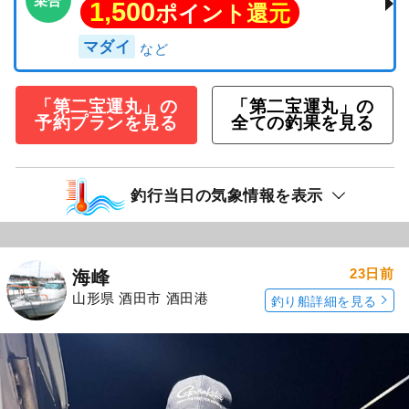
乗合
1,500
ポイント還元
マダイ
「第二宝運丸」の
「第二宝運丸」の
予約プランを見る
全ての釣果を見る
釣行当日の気象情報を表示
23日前
海峰
山形県 酒田市 酒田港
釣り船詳細を見る