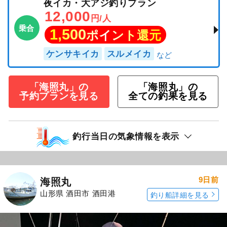
夜イカ・大アジ釣りプラン
12,000
円/人
乗合
1,500
ポイント還元
ケンサキイカ
スルメイカ
「海照丸」の
「海照丸」の
予約プランを見る
全ての釣果を見る
釣行当日の気象情報を表示
9日前
海照丸
山形県 酒田市 酒田港
釣り船詳細を見る