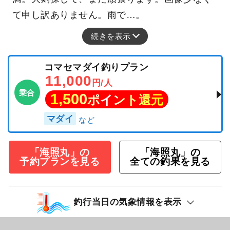
て申し訳ありません。雨で…。
続きを表示
コマセマダイ釣りプラン
11,000
円/人
乗合
1,500
ポイント還元
マダイ
「海照丸」の
「海照丸」の
予約プランを見る
全ての釣果を見る
釣行当日の気象情報を表示