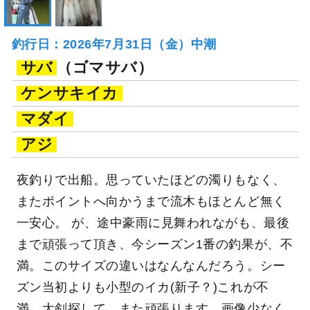
釣行日：2026年7月31日（金）中潮
サバ
（ゴマサバ）
ケンサキイカ
マダイ
アジ
夜釣りで出船。思っていたほどの濁りもなく、
またポイントへ向かうまで流木もほとんど無く
一安心。 が、途中豪雨に見舞われながも、最後
まで頑張って頂き、今シーズン1番の釣果が、不
満。このサイズの違いはなんなんだろう。シー
ズン当初よりも小型のイカ(新子？)これが不
満。大剣探して、また頑張ります。画像少なく