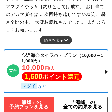
アマダイやら五目釣りとしては成立。 お目当て
のデカマダイは… 次回持ち越しですかね笑。 暑
さ全開の中、 大変お疲れさまでした。 またよろ
しくお願いします！
続きを表示
◇近海◇タイラバ・プラン（10,000～1
1,000円）
10,000
円/人
乗合
1,500
ポイント還元
マダイ
「海峰」の
「海峰」の
予約プランを見る
全ての釣果を見る