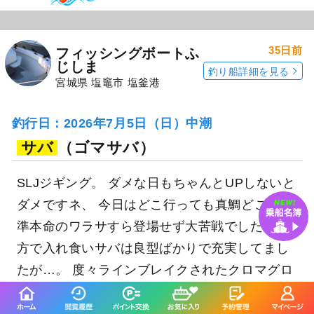
35日前
フィッシングボートふ
じしま
釣り船詳細を見る
宮城県 塩竈市 塩釜港
釣行日：2026年7月5日（日）中潮
サバ
（ゴマサバ）
SLJジギング。 ダメな日もちゃんとUPしないと
ダメですネ、 今日はどこ行っても真鯛どころか
準本命のワラサすら登場せず大苦戦でした。 一
方で入れ食いサバは良型ばかりで充実してまし
たが…。 度々ラインブレイクされたクロマグロ
のファイトだけが唯一の盛り上がりでした、
泣。