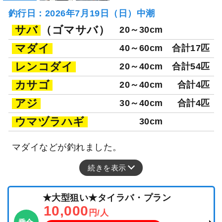
釣行日：2026年7月19日（日）中潮
サバ
（ゴマサバ）
20～30cm
マダイ
40～60cm
合計17匹
レンコダイ
20～40cm
合計54匹
カサゴ
20～40cm
合計4匹
アジ
30～40cm
合計4匹
ウマヅラハギ
30cm
マダイなどが釣れました。
続きを表示
★大型狙い★タイラバ・プラン
10,000
円/人