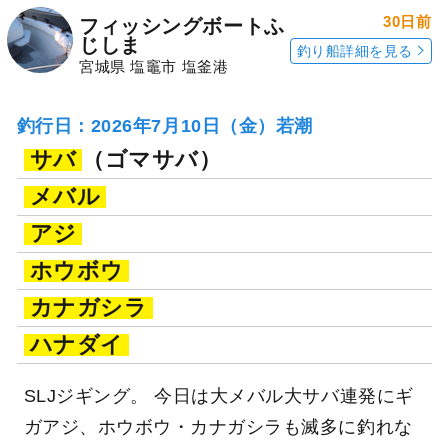
30日前
フィッシングボートふ
じしま
釣り船詳細を見る
宮城県 塩竈市 塩釜港
釣行日：2026年7月10日（金）若潮
サバ
（ゴマサバ）
メバル
アジ
ホウボウ
カナガシラ
ハナダイ
SLJジギング。 今日は大メバル大サバ連発にギ
ガアジ、ホウボウ・カナガシラも滅多に釣れな