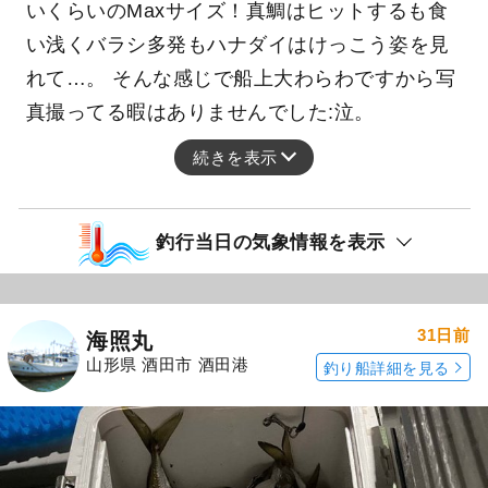
いくらいのMaxサイズ！真鯛はヒットするも食
い浅くバラシ多発もハナダイはけっこう姿を見
れて…。 そんな感じで船上大わらわですから写
真撮ってる暇はありませんでした:泣。
続きを表示
釣行当日の気象情報を表示
31日前
海照丸
山形県 酒田市 酒田港
釣り船詳細を見る