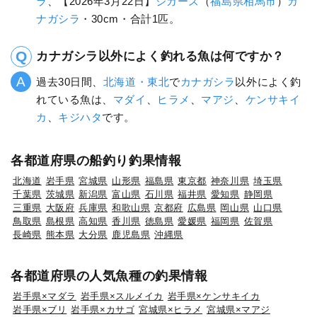
ラ
、【2026年3月22日】
ジガーズ
（
福島県
相馬市
）
カ
ナガシラ
・30cm・合計1匹。
カナガシラ以外によく釣れる魚は何ですか？
過去30日間、
北海道・東北
で
カナガシラ
以外によく釣
れている魚は、
マダイ
、
ヒラメ
、
マアジ
、
ケンサキイ
カ
、
キジハタ
です。
各都道府県の船釣り釣果情報
北海道
岩手県
宮城県
山形県
福島県
東京都
神奈川県
埼玉県
千葉県
茨城県
新潟県
富山県
石川県
福井県
愛知県
静岡県
三重県
大阪府
兵庫県
和歌山県
京都府
広島県
岡山県
山口県
鳥取県
島根県
高知県
香川県
徳島県
愛媛県
福岡県
佐賀県
長崎県
熊本県
大分県
鹿児島県
沖縄県
各都道府県の人気魚種の釣果情報
岩手県×マダラ
岩手県×スルメイカ
岩手県×ケンサキイカ