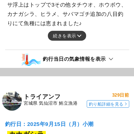
今日はショウサイフグ地獄(；；) それでもワラ
サ浮上はトップで3その他タチウオ、ホウボウ、
カナガシラ、ヒラメ、サバマゴチ追加の八目釣
りにて魚種には恵まれました♪
続きを表示
釣行当日の気象情報を表示
329日前
トライアンフ
宮城県 気仙沼市 鮪立漁港
釣り船詳細を見る
釣行日：2025年9月15日（月）小潮