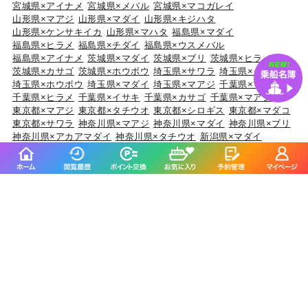
岩手県×ブリ
岩手県×カサゴ
宮城県×ヒラメ
宮城県×マアジ
宮城県×アイナメ
宮城県×メバル
宮城県×マコガレイ
山形県×マアジ
山形県×マダイ
山形県×キジハタ
山形県×ケンサキイカ
山形県×マハタ
福島県×マダイ
福島県×ヒラメ
福島県×チダイ
福島県×ウスメバル
福島県×アイナメ
茨城県×マダイ
茨城県×ブリ
茨城県×ヒラメ
茨城県×カサゴ
茨城県×ホウボウ
埼玉県×サワラ
埼玉県×タチウオ
埼玉県×ホウボウ
埼玉県×マダイ
埼玉県×マアジ
千葉県×マダイ
千葉県×ヒラメ
千葉県×イサキ
千葉県×カサゴ
千葉県×マアジ
東京都×マアジ
東京都×タチウオ
東京都×シロギス
東京都×マダコ
東京都×サワラ
神奈川県×マアジ
神奈川県×マダイ
神奈川県×ブリ
神奈川県×アカアマダイ
神奈川県×タチウオ
新潟県×マダイ
新潟県×ブリ
新潟県×マアジ
新潟県×キダイ
新潟県×ゴマサバ
富山県×アオリイカ
富山県×ブリ
富山県×マダイ
富山県×キジハタ
富山県×ウッカリカサゴ
石川県×ブリ
石川県×キジハタ
石川県×マダイ
石川県×カサゴ
石川県×マアジ
福井県×ケンサキイカ
福井県×マダイ
福井県×アオリイカ
福井県×マアジ
福井県×スルメイカ
静岡県×マダイ
静岡県×イサキ
静岡県×マアジ
静岡県×タチウオ
静岡県×ブリ
愛知県×ブリ
愛知県×マダイ
愛知県×タチウオ
愛知県×ホウボウ
愛知県×マアジ
三重県×ブリ
三重県×マダイ
三重県×ヒラメ
三重県×カサゴ
三重県×マアジ
京都府×ケンサキイカ
京都府×ブリ
京都府×マダイ
京都府×スルメイカ
京都府×アオリイカ
大阪府×マダイ
大阪府×サワラ
大阪府×ブリ
大阪府×キジハタ
大阪府×スズキ