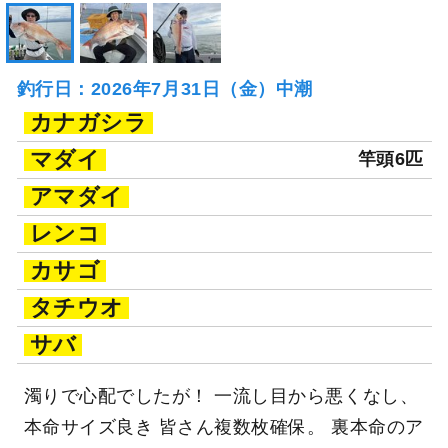
釣行日：2026年7月31日（金）中潮
カナガシラ
マダイ
竿頭6匹
アマダイ
レンコ
カサゴ
タチウオ
サバ
濁りで心配でしたが！ 一流し目から悪くなし、
本命サイズ良き 皆さん複数枚確保。 裏本命のア