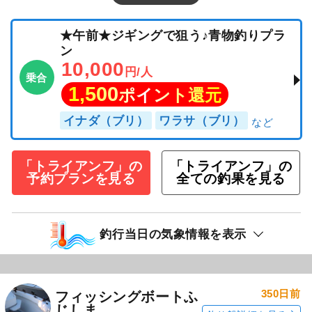
続きを表示
★午前★ジギングで狙う♪青物釣りプラ
ン
10,000
円/人
乗合
1,500
ポイント還元
イナダ（ブリ）
ワラサ（ブリ）
「トライアンフ」の
「トライアンフ」の
予約プランを見る
全ての釣果を見る
釣行当日の気象情報を表示
350日前
フィッシングボートふ