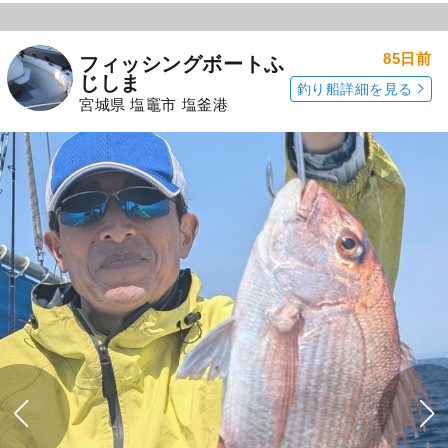
85日前
フィッシングボートふ
じしま
釣り船詳細を見る
宮城県 塩竈市 塩釜港