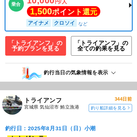
10,000
円/人
乗合
1,500
ポイント還元
アイナメ
クロソイ
「トライアンフ」の
「トライアンフ」の
予約プランを見る
全ての釣果を見る
釣行当日の気象情報を表示
344日前
トライアンフ
宮城県 気仙沼市 鮪立漁港
釣り船詳細を見る
釣行日：2025年8月31日（日）小潮