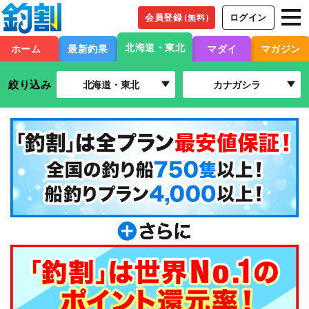
会員登録
ログイン
（無料）
北海道・東北
ホーム
最新釣果
マダイ
マガジン
絞り込み
北海道・東北
カナガシラ