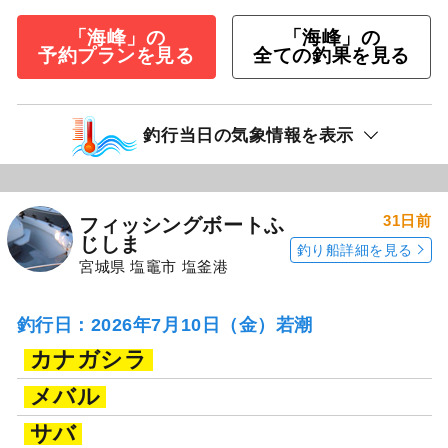
「海峰」の
「海峰」の
予約プランを見る
全ての釣果を見る
釣行当日の気象情報を表示
31日前
フィッシングボートふ
じしま
釣り船詳細を見る
宮城県 塩竈市 塩釜港
釣行日：2026年7月10日（金）若潮
カナガシラ
メバル
サバ