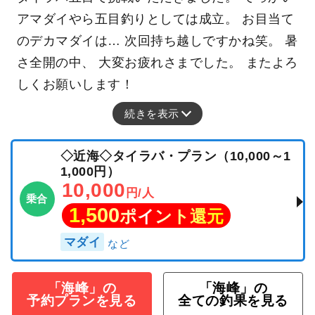
アマダイやら五目釣りとしては成立。 お目当て
のデカマダイは… 次回持ち越しですかね笑。 暑
さ全開の中、 大変お疲れさまでした。 またよろ
しくお願いします！
続きを表示
◇近海◇タイラバ・プラン（10,000～1
1,000円）
10,000
円/人
乗合
1,500
ポイント還元
マダイ
「海峰」の
「海峰」の
予約プランを見る
全ての釣果を見る