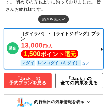
す。 初めての方も上手に釣っておりました。 皆
さんお疲れ様です。
続きを表示
［タイラバ］・［ライトジギング］プラ
ン
13,000
円/人
乗合
1,500
ポイント還元
マダイ
レンコダイ（キダイ）
「Jack」の
「Jack」の
予約プランを見る
全ての釣果を見る
釣行当日の気象情報を表示