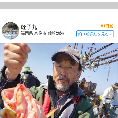
81日前
蛭子丸
福岡県 宗像市 鐘崎漁港
釣り船詳細を見る