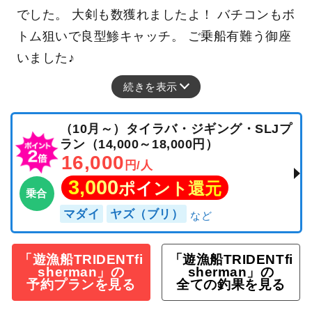
でした。 大剣も数獲れましたよ！ バチコンもボ
トム狙いで良型鯵キャッチ。 ご乗船有難う御座
いました♪
続きを表示
（10月～）タイラバ・ジギング・SLJプ
ラン（14,000～18,000円）
16,000
円/人
3,000
ポイント還元
乗合
マダイ
ヤズ（ブリ）
「遊漁船TRIDENTfi
「遊漁船TRIDENTfi
sherman」の
sherman」の
予約プランを見る
全ての釣果を見る