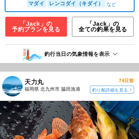
マダイ
レンコダイ（キダイ）
「Jack」の
「Jack」の
予約プランを見る
全ての釣果を見る
釣行当日の気象情報を表示
74日前
天力丸
福岡県 北九州市 脇田漁港
釣り船詳細を見る