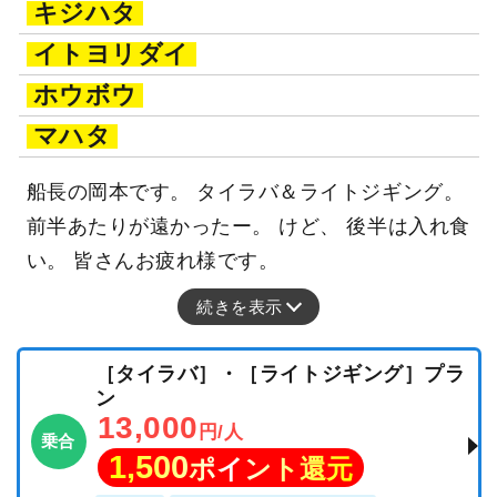
キジハタ
イトヨリダイ
ホウボウ
マハタ
船長の岡本です。 タイラバ＆ライトジギング。
前半あたりが遠かったー。 けど、 後半は入れ食
い。 皆さんお疲れ様です。
続きを表示
［タイラバ］・［ライトジギング］プラ
ン
13,000
円/人
乗合
1,500
ポイント還元