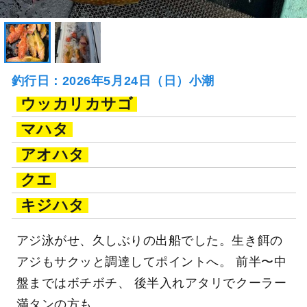
釣行日：2026年5月24日（日）小潮
ウッカリカサゴ
マハタ
アオハタ
クエ
キジハタ
アジ泳がせ、久しぶりの出船でした。生き餌の
アジもサクッと調達してポイントへ。 前半〜中
盤まではボチボチ、 後半入れアタリでクーラー
満タンの方も。