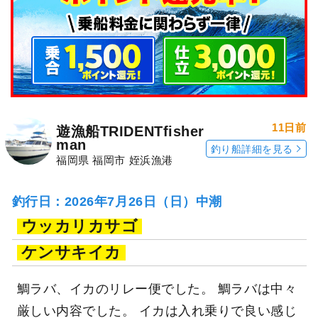
11日前
遊漁船TRIDENTfisher
man
釣り船詳細を見る
福岡県 福岡市 姪浜漁港
釣行日：2026年7月26日（日）中潮
ウッカリカサゴ
ケンサキイカ
鯛ラバ、イカのリレー便でした。 鯛ラバは中々
厳しい内容でした。 イカは入れ乗りで良い感じ