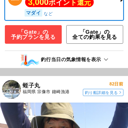
3,000
ポイント還元
マダイ
「Gate」の
「Gate」の
予約プランを見る
全ての釣果を見る
釣行当日の気象情報を表示
82日前
蛭子丸
福岡県 宗像市 鐘崎漁港
釣り船詳細を見る