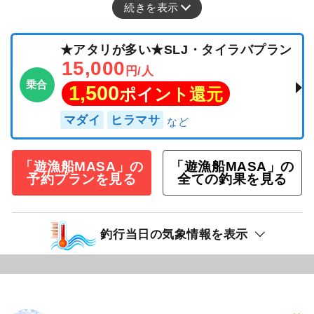
続きを表示
★アタリが多い★SLJ・タイラバプラン
15,000
円/人
乗合
1,500
ポイント還元
マダイ
ヒラマサ
「遊漁船MASA」の
「遊漁船MASA」の
予約プランを見る
全ての釣果を見る
釣行当日の気象情報を表示