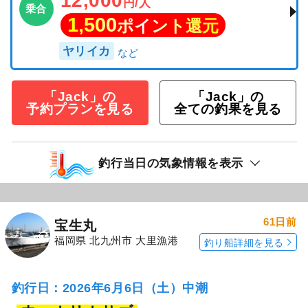
12,000
円/人
乗合
1,500
ポイント還元
ヤリイカ
「Jack」の
「Jack」の
予約プランを見る
全ての釣果を見る
釣行当日の気象情報を表示
61日前
宝生丸
福岡県 北九州市 大里漁港
釣り船詳細を見る
釣行日：2026年6月6日（土）中潮