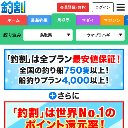
会員登録
ログイン
（無料）
鳥取県
ホーム
最新釣果
マダイ
マガジン
絞り込み
鳥取県
ウマヅラハギ