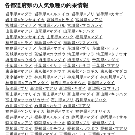
各都道府県の人気魚種の釣果情報
岩手県×マダラ
岩手県×スルメイカ
岩手県×ブリ
岩手県×カサゴ
岩手県×ケンサキイカ
宮城県×ヒラメ
宮城県×マアジ
宮城県×アイナメ
宮城県×メバル
宮城県×マコガレイ
山形県×マアジ
山形県×マダイ
山形県×キジハタ
山形県×ケンサキイカ
山形県×マハタ
福島県×マダイ
福島県×ヒラメ
福島県×チダイ
福島県×ウスメバル
福島県×アイナメ
茨城県×マダイ
茨城県×ブリ
茨城県×ヒラメ
茨城県×カサゴ
茨城県×ホウボウ
埼玉県×サワラ
埼玉県×タチウオ
埼玉県×ホウボウ
埼玉県×マダイ
埼玉県×ブリ
千葉県×マダイ
千葉県×ヒラメ
千葉県×イサキ
千葉県×カサゴ
千葉県×マアジ
東京都×マアジ
東京都×タチウオ
東京都×シロギス
東京都×マダコ
東京都×サワラ
神奈川県×マアジ
神奈川県×マダイ
神奈川県×ブリ
神奈川県×アカアマダイ
神奈川県×タチウオ
新潟県×マダイ
新潟県×ブリ
新潟県×マアジ
新潟県×キダイ
新潟県×ゴマサバ
富山県×アオリイカ
富山県×ブリ
富山県×マダイ
富山県×キジハタ
富山県×ウッカリカサゴ
石川県×ブリ
石川県×キジハタ
石川県×マダイ
石川県×カサゴ
石川県×マアジ
福井県×ケンサキイカ
福井県×マダイ
福井県×アオリイカ
福井県×マアジ
福井県×スルメイカ
静岡県×マダイ
静岡県×イサキ
静岡県×マアジ
静岡県×タチウオ
静岡県×ブリ
愛知県×ブリ
愛知県×マダイ
愛知県×タチウオ
愛知県×ホウボウ
愛知県×マアジ
三重県×ブリ
三重県×マダイ
三重県×ヒラメ
三重県×カサゴ