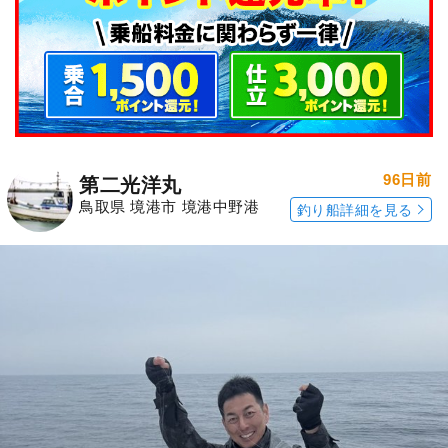
96日前
第二光洋丸
鳥取県 境港市 境港中野港
釣り船詳細を見る