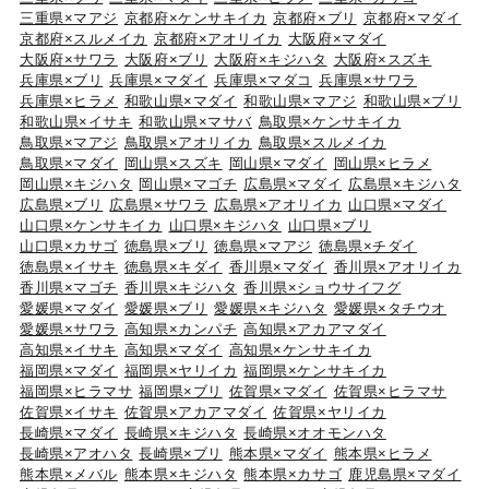
三重県×マアジ
京都府×ケンサキイカ
京都府×ブリ
京都府×マダイ
京都府×スルメイカ
京都府×アオリイカ
大阪府×マダイ
大阪府×サワラ
大阪府×ブリ
大阪府×キジハタ
大阪府×スズキ
兵庫県×ブリ
兵庫県×マダイ
兵庫県×マダコ
兵庫県×サワラ
兵庫県×ヒラメ
和歌山県×マダイ
和歌山県×マアジ
和歌山県×ブリ
和歌山県×イサキ
和歌山県×マサバ
鳥取県×ケンサキイカ
鳥取県×マアジ
鳥取県×アオリイカ
鳥取県×スルメイカ
鳥取県×マダイ
岡山県×スズキ
岡山県×マダイ
岡山県×ヒラメ
岡山県×キジハタ
岡山県×マゴチ
広島県×マダイ
広島県×キジハタ
広島県×ブリ
広島県×サワラ
広島県×アオリイカ
山口県×マダイ
山口県×ケンサキイカ
山口県×キジハタ
山口県×ブリ
山口県×カサゴ
徳島県×ブリ
徳島県×マアジ
徳島県×チダイ
徳島県×イサキ
徳島県×キダイ
香川県×マダイ
香川県×アオリイカ
香川県×マゴチ
香川県×キジハタ
香川県×ショウサイフグ
愛媛県×マダイ
愛媛県×ブリ
愛媛県×キジハタ
愛媛県×タチウオ
愛媛県×サワラ
高知県×カンパチ
高知県×アカアマダイ
高知県×イサキ
高知県×マダイ
高知県×ケンサキイカ
福岡県×マダイ
福岡県×ヤリイカ
福岡県×ケンサキイカ
福岡県×ヒラマサ
福岡県×ブリ
佐賀県×マダイ
佐賀県×ヒラマサ
佐賀県×イサキ
佐賀県×アカアマダイ
佐賀県×ヤリイカ
長崎県×マダイ
長崎県×キジハタ
長崎県×オオモンハタ
長崎県×アオハタ
長崎県×ブリ
熊本県×マダイ
熊本県×ヒラメ
熊本県×メバル
熊本県×キジハタ
熊本県×カサゴ
鹿児島県×マダイ