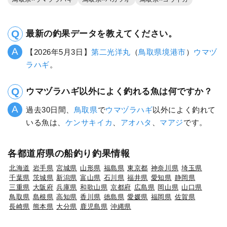
最新の釣果データを教えてください。
【2026年5月3日】
第二光洋丸
（
鳥取県
境港市
）
ウマヅ
ラハギ
。
ウマヅラハギ以外によく釣れる魚は何ですか？
過去30日間、
鳥取県
で
ウマヅラハギ
以外によく釣れて
いる魚は、
ケンサキイカ
、
アオハタ
、
マアジ
です。
各都道府県の船釣り釣果情報
北海道
岩手県
宮城県
山形県
福島県
東京都
神奈川県
埼玉県
千葉県
茨城県
新潟県
富山県
石川県
福井県
愛知県
静岡県
三重県
大阪府
兵庫県
和歌山県
京都府
広島県
岡山県
山口県
鳥取県
島根県
高知県
香川県
徳島県
愛媛県
福岡県
佐賀県
長崎県
熊本県
大分県
鹿児島県
沖縄県