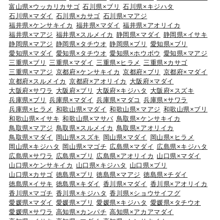
富山県×ウッカリカサゴ
石川県×ブリ
石川県×キジハタ
石川県×マダイ
石川県×カサゴ
石川県×マアジ
福井県×ケンサキイカ
福井県×マダイ
福井県×アオリイカ
福井県×マアジ
福井県×スルメイカ
静岡県×マダイ
静岡県×イサキ
静岡県×マアジ
静岡県×タチウオ
静岡県×ブリ
愛知県×ブリ
愛知県×マダイ
愛知県×タチウオ
愛知県×ホウボウ
愛知県×マアジ
三重県×ブリ
三重県×マダイ
三重県×ヒラメ
三重県×カサゴ
三重県×マアジ
京都府×ケンサキイカ
京都府×ブリ
京都府×マダイ
京都府×スルメイカ
京都府×アオリイカ
大阪府×マダイ
大阪府×サワラ
大阪府×ブリ
大阪府×キジハタ
大阪府×スズキ
兵庫県×ブリ
兵庫県×マダイ
兵庫県×マダコ
兵庫県×サワラ
兵庫県×ヒラメ
和歌山県×マダイ
和歌山県×マアジ
和歌山県×ブリ
和歌山県×イサキ
和歌山県×マサバ
鳥取県×ケンサキイカ
鳥取県×マアジ
鳥取県×スルメイカ
鳥取県×アオリイカ
鳥取県×マダイ
岡山県×スズキ
岡山県×マダイ
岡山県×ヒラメ
岡山県×キジハタ
岡山県×マゴチ
広島県×マダイ
広島県×キジハタ
広島県×サワラ
広島県×ブリ
広島県×アオリイカ
山口県×マダイ
山口県×ケンサキイカ
山口県×キジハタ
山口県×ブリ
山口県×カサゴ
徳島県×ブリ
徳島県×マアジ
徳島県×チダイ
徳島県×イサキ
徳島県×キダイ
香川県×マダイ
香川県×アオリイカ
香川県×マゴチ
香川県×キジハタ
香川県×ショウサイフグ
愛媛県×マダイ
愛媛県×ブリ
愛媛県×キジハタ
愛媛県×タチウオ
愛媛県×サワラ
高知県×カンパチ
高知県×アカアマダイ