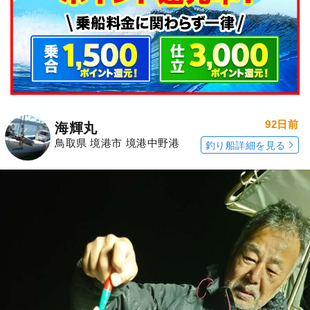
92日前
海輝丸
鳥取県 境港市 境港中野港
釣り船詳細を見る