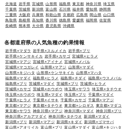
北海道
岩手県
宮城県
山形県
福島県
東京都
神奈川県
埼玉県
千葉県
茨城県
新潟県
富山県
石川県
福井県
愛知県
静岡県
三重県
大阪府
兵庫県
和歌山県
京都府
広島県
岡山県
山口県
鳥取県
島根県
高知県
香川県
徳島県
愛媛県
福岡県
佐賀県
長崎県
熊本県
大分県
鹿児島県
沖縄県
各都道府県の人気魚種の釣果情報
岩手県×マダラ
岩手県×スルメイカ
岩手県×ブリ
岩手県×ケンサキイカ
岩手県×カサゴ
宮城県×ヒラメ
宮城県×マアジ
宮城県×アイナメ
宮城県×メバル
宮城県×マコガレイ
山形県×マアジ
山形県×マダイ
山形県×キジハタ
山形県×ケンサキイカ
山形県×マハタ
福島県×マダイ
福島県×ヒラメ
福島県×チダイ
福島県×ウスメバル
福島県×ブリ
茨城県×マダイ
茨城県×ブリ
茨城県×ヒラメ
茨城県×カサゴ
茨城県×ホウボウ
埼玉県×サワラ
埼玉県×タチウオ
埼玉県×ホウボウ
埼玉県×マダイ
埼玉県×ブリ
千葉県×マダイ
千葉県×ヒラメ
千葉県×イサキ
千葉県×カサゴ
千葉県×マアジ
東京都×マアジ
東京都×タチウオ
東京都×シロギス
東京都×マダコ
東京都×サワラ
神奈川県×マアジ
神奈川県×マダイ
神奈川県×ブリ
神奈川県×アカアマダイ
神奈川県×タチウオ
新潟県×マダイ
新潟県×ブリ
新潟県×マアジ
新潟県×キダイ
新潟県×ゴマサバ
富山県×アオリイカ
富山県×ブリ
富山県×マダイ
富山県×キジハタ