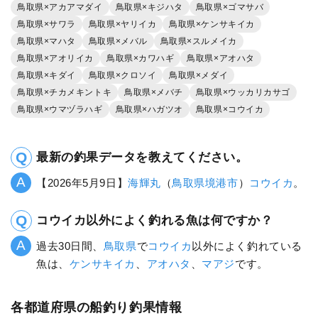
鳥取県×アカアマダイ
鳥取県×キジハタ
鳥取県×ゴマサバ
鳥取県×サワラ
鳥取県×ヤリイカ
鳥取県×ケンサキイカ
鳥取県×マハタ
鳥取県×メバル
鳥取県×スルメイカ
鳥取県×アオリイカ
鳥取県×カワハギ
鳥取県×アオハタ
鳥取県×キダイ
鳥取県×クロソイ
鳥取県×メダイ
鳥取県×チカメキントキ
鳥取県×メバチ
鳥取県×ウッカリカサゴ
鳥取県×ウマヅラハギ
鳥取県×ハガツオ
鳥取県×コウイカ
最新の釣果データを教えてください。
【2026年5月9日】
海輝丸
（
鳥取県
境港市
）
コウイカ
。
コウイカ以外によく釣れる魚は何ですか？
過去30日間、
鳥取県
で
コウイカ
以外によく釣れている
魚は、
ケンサキイカ
、
アオハタ
、
マアジ
です。
各都道府県の船釣り釣果情報