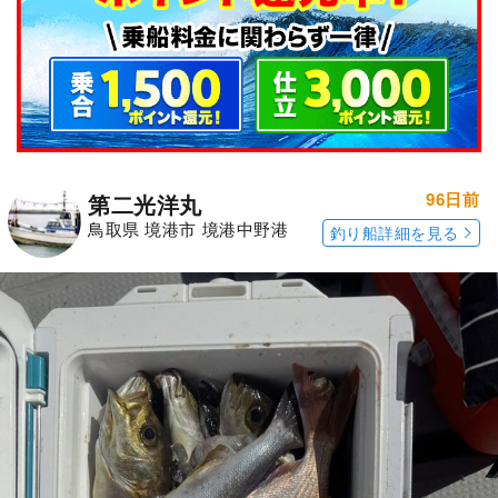
96日前
第二光洋丸
鳥取県 境港市 境港中野港
釣り船詳細を見る