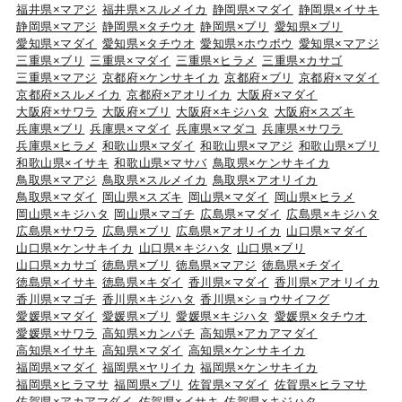
福井県×マアジ
福井県×スルメイカ
静岡県×マダイ
静岡県×イサキ
静岡県×マアジ
静岡県×タチウオ
静岡県×ブリ
愛知県×ブリ
愛知県×マダイ
愛知県×タチウオ
愛知県×ホウボウ
愛知県×マアジ
三重県×ブリ
三重県×マダイ
三重県×ヒラメ
三重県×カサゴ
三重県×マアジ
京都府×ケンサキイカ
京都府×ブリ
京都府×マダイ
京都府×スルメイカ
京都府×アオリイカ
大阪府×マダイ
大阪府×サワラ
大阪府×ブリ
大阪府×キジハタ
大阪府×スズキ
兵庫県×ブリ
兵庫県×マダイ
兵庫県×マダコ
兵庫県×サワラ
兵庫県×ヒラメ
和歌山県×マダイ
和歌山県×マアジ
和歌山県×ブリ
和歌山県×イサキ
和歌山県×マサバ
鳥取県×ケンサキイカ
鳥取県×マアジ
鳥取県×スルメイカ
鳥取県×アオリイカ
鳥取県×マダイ
岡山県×スズキ
岡山県×マダイ
岡山県×ヒラメ
岡山県×キジハタ
岡山県×マゴチ
広島県×マダイ
広島県×キジハタ
広島県×サワラ
広島県×ブリ
広島県×アオリイカ
山口県×マダイ
山口県×ケンサキイカ
山口県×キジハタ
山口県×ブリ
山口県×カサゴ
徳島県×ブリ
徳島県×マアジ
徳島県×チダイ
徳島県×イサキ
徳島県×キダイ
香川県×マダイ
香川県×アオリイカ
香川県×マゴチ
香川県×キジハタ
香川県×ショウサイフグ
愛媛県×マダイ
愛媛県×ブリ
愛媛県×キジハタ
愛媛県×タチウオ
愛媛県×サワラ
高知県×カンパチ
高知県×アカアマダイ
高知県×イサキ
高知県×マダイ
高知県×ケンサキイカ
福岡県×マダイ
福岡県×ヤリイカ
福岡県×ケンサキイカ
福岡県×ヒラマサ
福岡県×ブリ
佐賀県×マダイ
佐賀県×ヒラマサ
佐賀県×アカアマダイ
佐賀県×イサキ
佐賀県×キジハタ