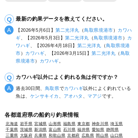
最新の釣果データを教えてください。
【2026年5月6日】
第二光洋丸
（
鳥取県
境港市
）
カワハ
ギ
、【2026年5月3日】
第二光洋丸
（
鳥取県
境港市
）
カ
ワハギ
、【2026年4月18日】
第二光洋丸
（
鳥取県
境港
市
）
カワハギ
、【2026年3月15日】
第二光洋丸
（
鳥取
県
境港市
）
カワハギ
。
カワハギ以外によく釣れる魚は何ですか？
過去30日間、
鳥取県
で
カワハギ
以外によく釣れている
魚は、
ケンサキイカ
、
アオハタ
、
マアジ
です。
各都道府県の船釣り釣果情報
北海道
岩手県
宮城県
山形県
福島県
東京都
神奈川県
埼玉県
千葉県
茨城県
新潟県
富山県
石川県
福井県
愛知県
静岡県
三重県
大阪府
兵庫県
和歌山県
京都府
広島県
岡山県
山口県