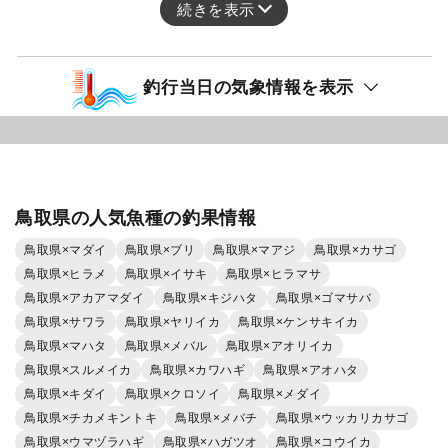
続きを表示
釣行当日の気象情報を表示
鳥取県の人気魚種の釣果情報
鳥取県×マダイ
鳥取県×ブリ
鳥取県×マアジ
鳥取県×カサゴ
鳥取県×ヒラメ
鳥取県×イサキ
鳥取県×ヒラマサ
鳥取県×アカアマダイ
鳥取県×キジハタ
鳥取県×ゴマサバ
鳥取県×サワラ
鳥取県×ヤリイカ
鳥取県×ケンサキイカ
鳥取県×マハタ
鳥取県×メバル
鳥取県×アオリイカ
鳥取県×スルメイカ
鳥取県×カワハギ
鳥取県×アオハタ
鳥取県×キダイ
鳥取県×クロソイ
鳥取県×メダイ
鳥取県×チカメキントキ
鳥取県×メバチ
鳥取県×ウッカリカサゴ
鳥取県×ウマヅラハギ
鳥取県×ハガツオ
鳥取県×コウイカ