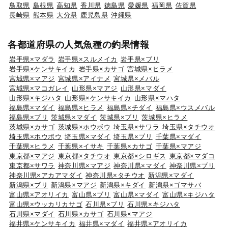
鳥取県
島根県
高知県
香川県
徳島県
愛媛県
福岡県
佐賀県
長崎県
熊本県
大分県
鹿児島県
沖縄県
各都道府県の人気魚種の釣果情報
岩手県×マダラ
岩手県×スルメイカ
岩手県×ブリ
岩手県×ケンサキイカ
岩手県×カサゴ
宮城県×ヒラメ
宮城県×マアジ
宮城県×アイナメ
宮城県×メバル
宮城県×マコガレイ
山形県×マアジ
山形県×マダイ
山形県×キジハタ
山形県×ケンサキイカ
山形県×マハタ
福島県×マダイ
福島県×ヒラメ
福島県×チダイ
福島県×ウスメバル
福島県×ブリ
茨城県×マダイ
茨城県×ブリ
茨城県×ヒラメ
茨城県×カサゴ
茨城県×ホウボウ
埼玉県×サワラ
埼玉県×タチウオ
埼玉県×ホウボウ
埼玉県×マダイ
埼玉県×ブリ
千葉県×マダイ
千葉県×ヒラメ
千葉県×イサキ
千葉県×カサゴ
千葉県×マアジ
東京都×マアジ
東京都×タチウオ
東京都×シロギス
東京都×マダコ
東京都×サワラ
神奈川県×マアジ
神奈川県×マダイ
神奈川県×ブリ
神奈川県×アカアマダイ
神奈川県×タチウオ
新潟県×マダイ
新潟県×ブリ
新潟県×マアジ
新潟県×キダイ
新潟県×ゴマサバ
富山県×アオリイカ
富山県×ブリ
富山県×マダイ
富山県×キジハタ
富山県×ウッカリカサゴ
石川県×ブリ
石川県×キジハタ
石川県×マダイ
石川県×カサゴ
石川県×マアジ
福井県×ケンサキイカ
福井県×マダイ
福井県×アオリイカ