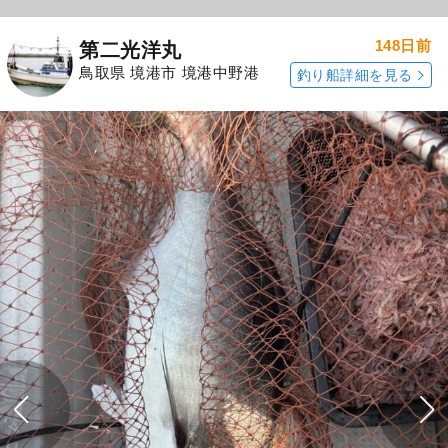
148日前
第二光洋丸
鳥取県 境港市 境港中野港
釣り船詳細を見る