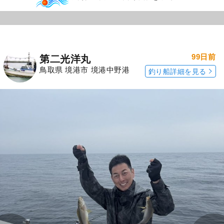
99日前
第二光洋丸
鳥取県 境港市 境港中野港
釣り船詳細を見る