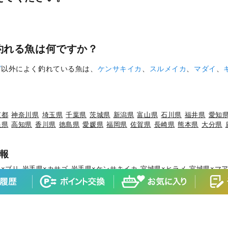
釣れる魚は何ですか？
ゼ
以外によく釣れている魚は、
ケンサキイカ
、
スルメイカ
、
マダイ
、
京都
神奈川県
埼玉県
千葉県
茨城県
新潟県
富山県
石川県
福井県
愛知
根県
高知県
香川県
徳島県
愛媛県
福岡県
佐賀県
長崎県
熊本県
大分県
報
×ブリ
岩手県×カサゴ
岩手県×ケンサキイカ
宮城県×ヒラメ
宮城県×マ
×マダイ
山形県×キジハタ
山形県×ケンサキイカ
山形県×マハタ
福島県
城県×マダイ
茨城県×ブリ
茨城県×ヒラメ
茨城県×カサゴ
茨城県×ホウボ
ブリ
千葉県×マダイ
千葉県×ヒラメ
千葉県×イサキ
千葉県×カサゴ
千葉
×マダコ
東京都×サワラ
神奈川県×マアジ
神奈川県×マダイ
神奈川県×
×ブリ
新潟県×マアジ
新潟県×キダイ
新潟県×ゴマサバ
富山県×アオリ
石川県×ブリ
石川県×キジハタ
石川県×マダイ
石川県×カサゴ
石川県×