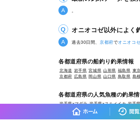
。
オニオコゼ以外によく
過去30日間、
京都府
で
オニオコ
各都道府県の船釣り釣果情報
北海道
岩手県
宮城県
山形県
福島県
東
京都府
広島県
岡山県
山口県
鳥取県
島
各都道府県の人気魚種の釣果情
岩手県×マダラ
岩手県×スルメイカ
岩手県
宮城県×マコガレイ
山形県×マアジ
山形県
福島県×ウスメバル
福島県×アイナメ
茨
埼玉県×ホウボウ
埼玉県×マダイ
埼玉県×
東京都×タチウオ
東京都×シロギス
東京都
神奈川県×タチウオ
新潟県×マダイ
新潟県
富山県×キジハタ
富山県×ウッカリカサゴ