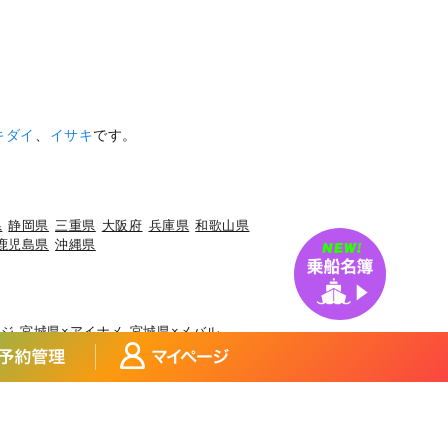
キダイ
、
イサキ
です。
県
静岡県
三重県
大阪府
兵庫県
和歌山県
鹿児島県
沖縄県
アジ
宮城県×アイナメ
宮城県×メバル
×マダイ
福島県×ヒラメ
福島県×チダイ
ウ
埼玉県×サワラ
埼玉県×タチウオ
県×マアジ
東京都×マアジ
ブリ
神奈川県×アカアマダイ
イカ
富山県×ブリ
富山県×マダイ
マアジ
福井県×ケンサキイカ