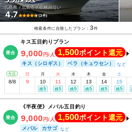
広島県
広島市
京橋川沿い
4.7
(3件)
3
検索条件に合致したプラン：
件
キス五目釣りプラン
1,500
ポイント還元
9,000
乗合
円/人
キス（シロギス）
ベラ（キュウセン）
今日
日
月
火
水
木
金
土
8/8
9
10
11
12
13
14
15
5
5
5
5
5
5
残
残
残
残
残
残
《半夜便》メバル五目釣り
1,500
ポイント還元
9,000
乗合
円/人
メバル
カサゴ