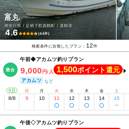
富丸
神奈川県
足柄下郡真鶴町
真鶴港
4.6
(44件)
12
検索条件に合致したプラン：
件
午前◆アカムツ釣りプラン
1,500
ポイント還元
9,000
乗合
円/人
アカムツ
今日
日
月
火
水
木
金
土
8/8
9
10
11
12
13
14
15
午後◇アカムツ釣りプラン