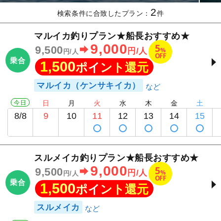
2
検索条件に合致したプラン：
件
マルイカ釣りプラン★船長おすすめ★
9,000
5
9,500
%
円/人
円/人
OFF
乗合
1,500
ポイント還元
マルイカ（ケンサキイカ）
今日
日
月
火
水
木
金
土
8/8
9
10
11
12
13
14
15
スルメイカ釣りプラン★船長おすすめ★
9,000
5
9,500
%
円/人
円/人
OFF
乗合
1,500
ポイント還元
スルメイカ