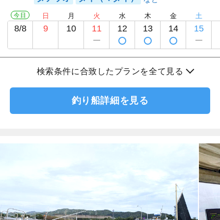
今日
日
月
火
水
木
金
土
8/8
9
10
11
12
13
14
15
検索条件に合致したプランを全て見る
釣り船詳細を見る