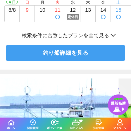
今日
日
月
火
水
木
金
土
8/8
9
10
11
12
13
14
15
定休日
検索条件に合致したプランを全て見る
釣り船詳細を見る