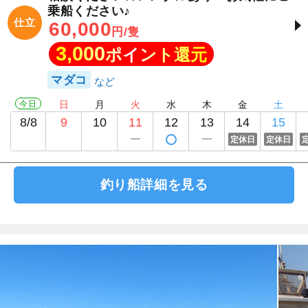
乗船ください♪
仕立
60,000
円/隻
3,000
ポイント還元
マダコ
今日
日
月
火
水
木
金
土
8/8
9
10
11
12
13
14
15
定休日
定休日
釣り船詳細を見る