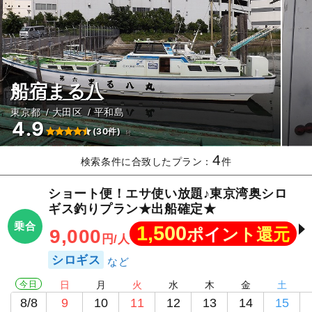
船宿まる八
東京都
大田区
平和島
4.9
(30件)
4
検索条件に合致したプラン：
件
ショート便！エサ使い放題♪東京湾奥シロ
ギス釣りプラン★出船確定★
乗合
1,500
ポイント還元
9,000
円/人
シロギス
今日
日
月
火
水
木
金
土
8/8
9
10
11
12
13
14
15