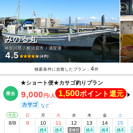
みのる丸
神奈川県
横須賀市
浦賀港
4.5
(4件)
4
検索条件に合致したプラン：
件
★ショート便★カサゴ釣りプラン
1,500
ポイント還元
9,000
乗合
円/人
カサゴ
今日
日
月
火
水
木
金
土
8/8
9
10
11
12
13
14
15
4
4
4
4
4
残
残
定休日
残
残
残