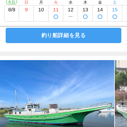
今日
日
月
火
水
木
金
土
8/8
9
10
11
12
13
14
15
釣り船詳細を見る