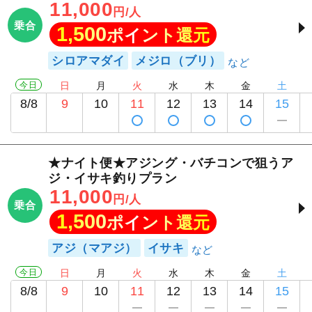
11,000
円/人
乗合
1,500
ポイント還元
シロアマダイ
メジロ（ブリ）
今日
日
月
火
水
木
金
土
8/8
9
10
11
12
13
14
15
★ナイト便★アジング・バチコンで狙うア
ジ・イサキ釣りプラン
11,000
円/人
乗合
1,500
ポイント還元
アジ（マアジ）
イサキ
今日
日
月
火
水
木
金
土
8/8
9
10
11
12
13
14
15