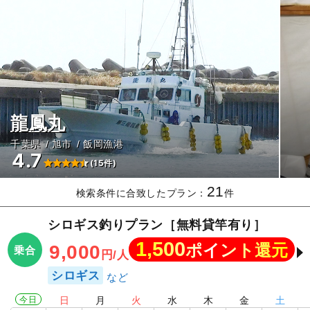
龍鳳丸
千葉県
旭市
飯岡漁港
4.7
(15件)
21
検索条件に合致したプラン：
件
シロギス釣りプラン［無料貸竿有り］
1,500
ポイント還元
9,000
乗合
円/人
シロギス
今日
日
月
火
水
木
金
土