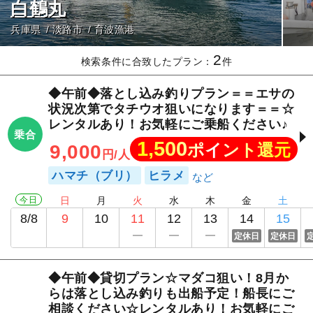
白鶴丸
兵庫県
淡路市
育波漁港
2
検索条件に合致したプラン：
件
◆午前◆落とし込み釣りプラン＝＝エサの
状況次第でタチウオ狙いになります＝＝☆
レンタルあり！お気軽にご乗船ください♪
乗合
1,500
ポイント還元
9,000
円/人
ハマチ（ブリ）
ヒラメ
今日
日
月
火
水
木
金
土
8/8
9
10
11
12
13
14
15
定休日
定休日
◆午前◆貸切プラン☆マダコ狙い！8月か
らは落とし込み釣りも出船予定！船長にご
相談ください☆レンタルあり！お気軽にご