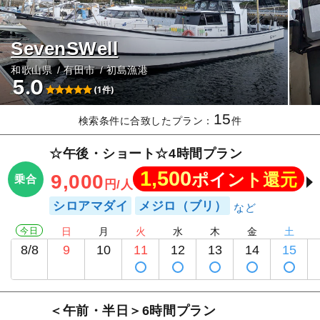
SevenSWell
和歌山県
有田市
初島漁港
5.0
(1件)
15
検索条件に合致したプラン：
件
☆午後・ショート☆4時間プラン
1,500
ポイント還元
9,000
乗合
円/人
シロアマダイ
メジロ（ブリ）
今日
日
月
火
水
木
金
土
8/8
9
10
11
12
13
14
15
＜午前・半日＞6時間プラン