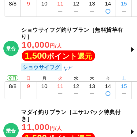
8/8
9
10
11
12
13
14
15
ショウサイフグ釣りプラン［無料貸竿有
り］
10,000
円/人
乗合
1,500
ポイント還元
ショウサイフグ
今日
日
月
火
水
木
金
土
8/8
9
10
11
12
13
14
15
マダイ釣りプラン［エサ1パック特典付
き］
11,000
円/人
乗合