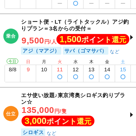
ショート便・LT（ライトタックル）アジ釣
りプラン＝3名からの受付＝
乗合
1,500
ポイント還元
9,500
円/人
アジ（マアジ）
サバ（ゴマサバ）
今日
日
月
火
水
木
金
土
8/8
9
10
11
12
13
14
15
エサ使い放題♪東京湾奥シロギス釣りプラ
ン☆
135,000
円/隻
仕立
3,000
ポイント還元
シロギス