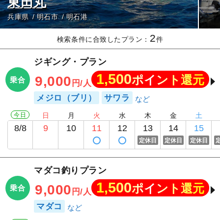
東田丸
兵庫県
明石市
明石港
2
検索条件に合致したプラン：
件
ジギング・プラン
1,500
ポイント還元
9,000
乗合
円/人
メジロ（ブリ）
サワラ
今日
日
月
火
水
木
金
土
8/8
9
10
11
12
13
14
15
定休日
定休日
定休日
マダコ釣りプラン
1,500
ポイント還元
9,000
乗合
円/人
マダコ