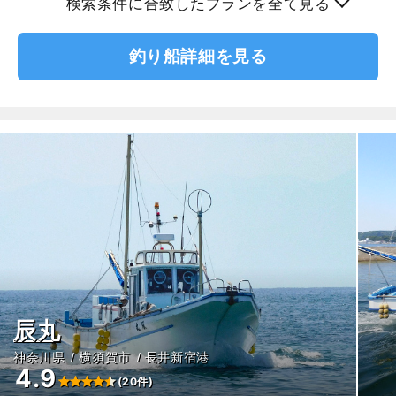
検索条件に合致したプランを全て見る
釣り船詳細を見る
辰丸
神奈川県
横須賀市
長井新宿港
4.9
(20件)