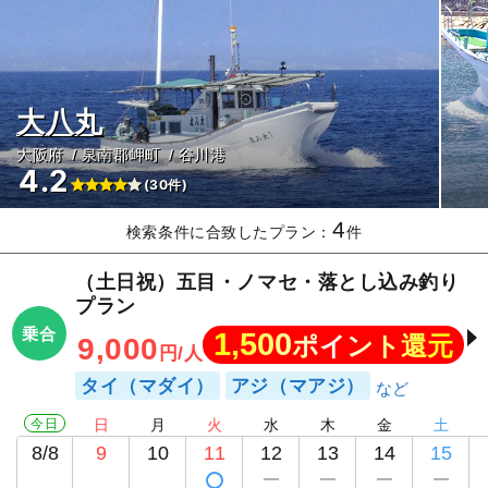
大八丸
大阪府
泉南郡岬町
谷川港
4.2
(30件)
4
検索条件に合致したプラン：
件
（土日祝）五目・ノマセ・落とし込み釣り
プラン
乗合
1,500
ポイント還元
9,000
円/人
タイ（マダイ）
アジ（マアジ）
今日
日
月
火
水
木
金
土
8/8
9
10
11
12
13
14
15