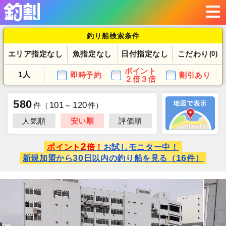
釣り船検索条件
エリア指定なし
魚指定なし
日付指定なし
こだわり
(0)
ポイント
1人
即時予約
割引あり
２倍３倍
580
101
120
件
（
～
件）
人気順
安い順
評価順
2
ポイント
倍！
お試しモニター中！
30
16
新規加盟から
日以内の釣り船を見る（
件）