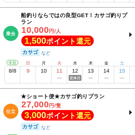
船釣りならではの良型GET！カサゴ釣りプ
ラン
10,000
円/人
乗合
1,500
ポイント還元
カサゴ
今日
日
月
火
水
木
金
土
8/8
9
10
11
12
13
14
15
定休日
★ショート便★カサゴ釣りプラン
27,000
円/隻
仕立
3,000
ポイント還元
カサゴ