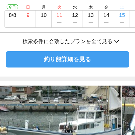
今日
日
月
火
水
木
金
土
8/8
9
10
11
12
13
14
15
検索条件に合致したプランを全て見る
釣り船詳細を見る