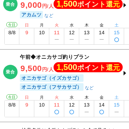
1,500
ポイント還元
9,000
乗合
円/人
アカムツ
今日
日
月
火
水
木
金
土
8/8
9
10
11
12
13
14
15
午前◆オニカサゴ釣りプラン
1,500
ポイント還元
9,500
円/人
乗合
オニカサゴ（イズカサゴ）
オニカサゴ（フサカサゴ）
今日
日
月
火
水
木
金
土
8/8
9
10
11
12
13
14
15