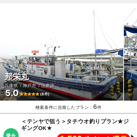
邦栄丸
兵庫県
神戸市
須磨港
5.0
(8件)
6
検索条件に合致したプラン：
件
＜テンヤで狙う＞タチウオ釣りプラン★ジ
ギングOK★
乗合