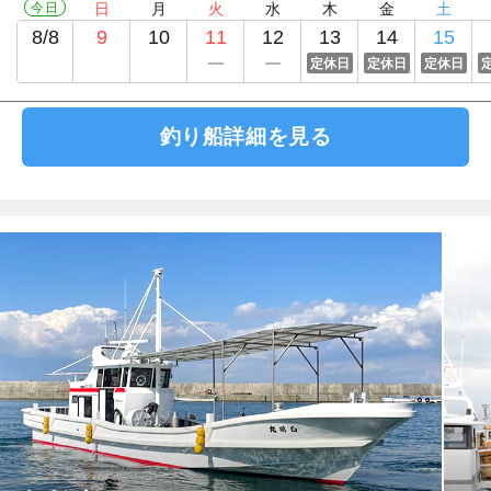
今日
日
月
火
水
木
金
土
8/8
9
10
11
12
13
14
15
定休日
定休日
定休日
釣り船詳細を見る