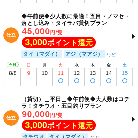
◆午前便◆少人数に最適！五目・ノマセ・
落とし込み・タイラバ貸切プラン
45,000
円/隻
仕立
3,000
ポイント還元
タイ（マダイ）
アジ（マアジ）
今日
日
月
火
水
木
金
土
8/8
9
10
11
12
13
14
15
（貸切）＿平日＿◆午前便◆大人数はコチ
ラ！タチウオ・五目釣りプラン
90,000
円/隻
仕立
3,000
ポイント還元
タチウオ
タイ（マダイ）