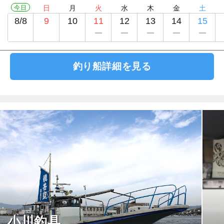
今日
日
月
火
水
木
金
土
8/8
9
10
11
12
13
14
15
釣り船詳細を見る
小川釣具