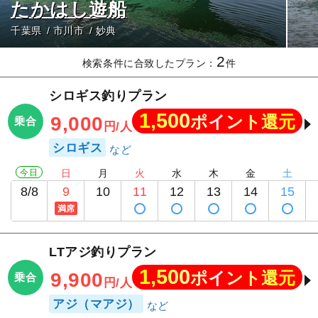
たかはし遊船
千葉県
市川市
妙典
2
検索条件に合致したプラン：
件
シロギス釣りプラン
1,500
ポイント還元
9,000
乗合
円/人
シロギス
今日
日
月
火
水
木
金
土
8/8
9
10
11
12
13
14
15
満席
LTアジ釣りプラン
1,500
ポイント還元
9,900
乗合
円/人
アジ（マアジ）