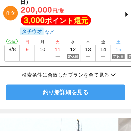
日）
200,000
円/隻
仕立
3,000
ポイント還元
タチウオ
今日
日
月
火
水
木
金
土
8/8
9
10
11
12
13
14
15
定休日
定休日
検索条件に合致したプランを全て見る
釣り船詳細を見る