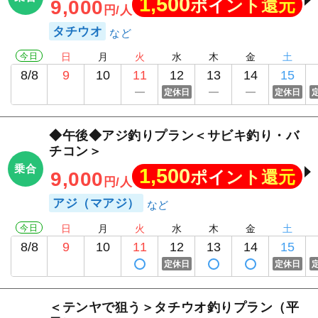
1,500
ポイント還元
9,000
円/人
タチウオ
今日
日
月
火
水
木
金
土
8/8
9
10
11
12
13
14
15
定休日
定休日
◆午後◆アジ釣りプラン＜サビキ釣り・バ
チコン＞
乗合
1,500
ポイント還元
9,000
円/人
アジ（マアジ）
今日
日
月
火
水
木
金
土
8/8
9
10
11
12
13
14
15
定休日
定休日
＜テンヤで狙う＞タチウオ釣りプラン（平