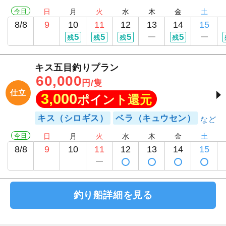
今日
日
月
火
水
木
金
土
8/8
9
10
11
12
13
14
15
5
5
5
5
残
残
残
残
キス五目釣りプラン
60,000
円/隻
仕立
3,000
ポイント還元
キス（シロギス）
ベラ（キュウセン）
今日
日
月
火
水
木
金
土
8/8
9
10
11
12
13
14
15
釣り船詳細を見る