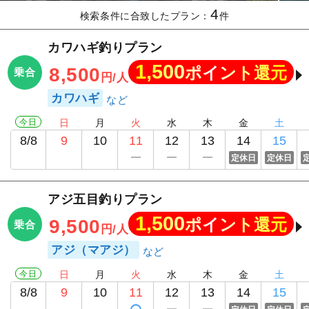
4
検索条件に合致したプラン：
件
カワハギ釣りプラン
1,500
ポイント還元
8,500
乗合
円/人
カワハギ
今日
日
月
火
水
木
金
土
8/8
9
10
11
12
13
14
15
定休日
定休日
アジ五目釣りプラン
1,500
ポイント還元
9,500
乗合
円/人
アジ（マアジ）
今日
日
月
火
水
木
金
土
8/8
9
10
11
12
13
14
15