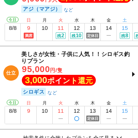
アジ（マアジ）
今日
日
月
火
水
木
金
土
8/8
9
10
11
12
13
14
15
2
10
8
満席
残
残
定休日
残
美しさが女性・子供に人気！！シロギス釣
りプラン
95,000
円/隻
仕立
3,000
ポイント還元
シロギス
今日
日
月
火
水
木
金
土
8/8
9
10
11
12
13
14
15
定休日
検索条件に合致したプランを全て見る