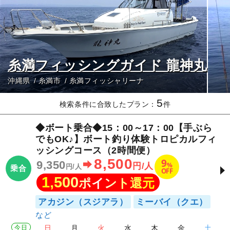
糸満フィッシングガイド 龍神丸
沖縄県
糸満市
糸満フィッシャリーナ
5
検索条件に合致したプラン：
件
◆ボート乗合◆15：00～17：00【手ぶら
でもOK♪】ボート釣り体験トロピカルフィ
ッシングコース（2時間便）
8,500
9
9,350
%
円/人
円/人
乗合
OFF
1,500
ポイント還元
アカジン（スジアラ）
ミーバイ（クエ）
今日
日
月
火
水
木
金
土