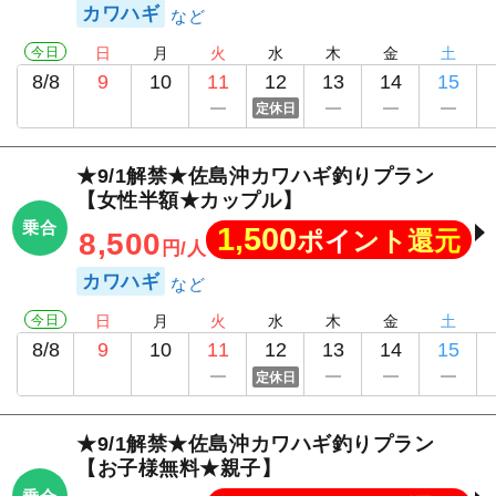
カワハギ
今日
日
月
火
水
木
金
土
8/8
9
10
11
12
13
14
15
定休日
★9/1解禁★佐島沖カワハギ釣りプラン
【女性半額★カップル】
乗合
1,500
ポイント還元
8,500
円/人
カワハギ
今日
日
月
火
水
木
金
土
8/8
9
10
11
12
13
14
15
定休日
★9/1解禁★佐島沖カワハギ釣りプラン
【お子様無料★親子】