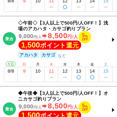
8/8
9
10
11
12
13
14
15
◇午前◇【3人以上で500円/人OFF！】浅
場のアカハタ・カサゴ釣りプラン
8,500
5
9,000
%
円/人
円/人
乗合
OFF
1,500
ポイント還元
アカハタ
カサゴ
今日
日
月
火
水
木
金
土
8/8
9
10
11
12
13
14
15
◆午後◆【3人以上で500円/人OFF！】オ
ニカサゴ釣りプラン
8,500
5
9,000
%
円/人
円/人
乗合
OFF
1,500
ポイント還元