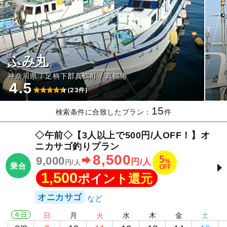
ふみ丸
神奈川県
足柄下郡真鶴町
真鶴港
4.5
(23件)
15
検索条件に合致したプラン：
件
◇午前◇【3人以上で500円/人OFF！】オ
ニカサゴ釣りプラン
8,500
5
9,000
%
円/人
円/人
乗合
OFF
1,500
ポイント還元
オニカサゴ
今日
日
月
火
水
木
金
土