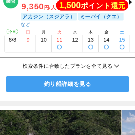
乗合
1,500
ポイント還元
9,350
円/人
アカジン（スジアラ）
ミーバイ（クエ）
今日
日
月
火
水
木
金
土
8/8
9
10
11
12
13
14
15
検索条件に合致したプランを全て見る
釣り船詳細を見る