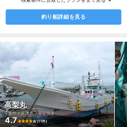
釣り船詳細を見る
高梨丸
千葉県
富津市
金谷漁港
4.7
(11件)