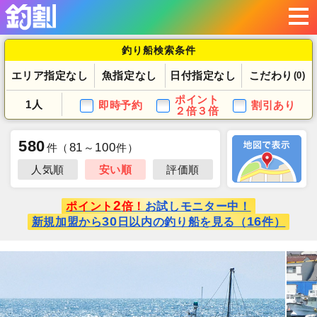
釣り船検索条件
エリア指定なし
魚指定なし
日付指定なし
こだわり
(0)
ポイント
1人
即時予約
割引あり
２倍３倍
580
81
100
件
（
～
件）
人気順
安い順
評価順
2
ポイント
倍！
お試しモニター中！
30
16
新規加盟から
日以内の釣り船を見る（
件）