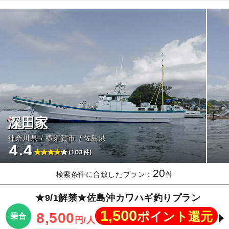
深田家
神奈川県
横須賀市
佐島港
4.4
(103件)
20
検索条件に合致したプラン：
件
★9/1解禁★佐島沖カワハギ釣りプラン
1,500
ポイント還元
8,500
乗合
円/人