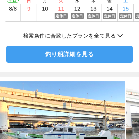
今日
日
月
火
水
木
金
土
8/8
9
10
11
12
13
14
15
定休日
定休日
定休日
定休日
定休日
検索条件に合致したプランを全て見る
釣り船詳細を見る