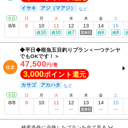
イサキ
アジ（マアジ）
今日
日
月
火
水
木
金
土
8/8
9
10
11
12
13
14
15
10
10
7
6
8
残
残
残
定休日
残
残
◆平日◆根魚五目釣りプラン＜一つテンヤ
でもOKです！＞
47,500
円/隻
仕立
3,000
ポイント還元
カサゴ
アカハタ
今日
日
月
火
水
木
金
土
8/8
9
10
11
12
13
14
15
定休日
検索条件に合致したプランを全て見る