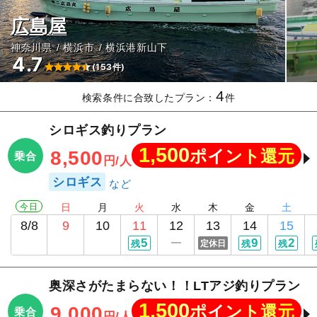
広島屋
神奈川県
横浜市
横浜港新山下
4.7
(153件)
4
検索条件に合致したプラン：
件
シロギス釣りプラン
1,500
ポイント還元
8,500
乗合
円/人
シロギス
今日
日
月
火
水
木
金
土
8/8
9
10
11
12
13
14
15
5
9
2
残
定休日
残
残
奥深さがたまらない！！LTアジ釣りプラン
1,500
ポイント還元
9,000
乗合
円/人