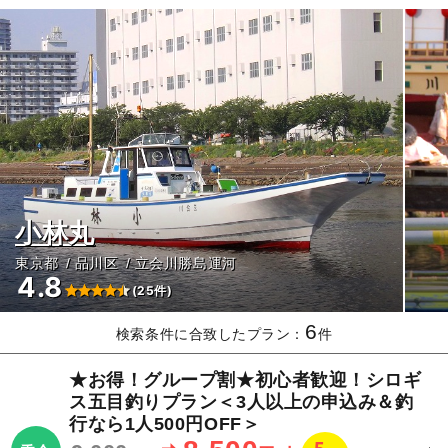
小林丸
東京都
品川区
立会川勝島運河
4.8
(25件)
6
検索条件に合致したプラン：
件
★お得！グループ割★初心者歓迎！シロギ
ス五目釣りプラン＜3人以上の申込み＆釣
行なら1人500円OFF＞