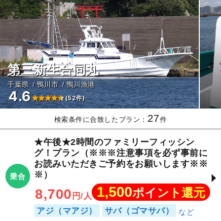
第三新生合同丸
千葉県
鴨川市
鴨川漁港
4.6
(52件)
27
検索条件に合致したプラン：
件
★午後★2時間のファミリーフィッシン
グ！プラン（※※※注意事項を必ず事前に
お読みいただきご予約をお願いします※※
※）
乗合
1,500
ポイント還元
8,700
円/人
アジ（マアジ）
サバ（ゴマサバ）