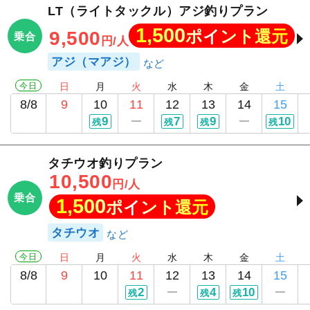
LT（ライトタックル）アジ釣りプラン
1,500
ポイント還元
9,500
乗合
円/人
アジ（マアジ）
今日
日
月
火
水
木
金
土
8/8
9
10
11
12
13
14
15
9
7
9
10
残
残
残
残
タチウオ釣りプラン
10,500
円/人
乗合
1,500
ポイント還元
タチウオ
今日
日
月
火
水
木
金
土
8/8
9
10
11
12
13
14
15
2
4
10
残
残
残