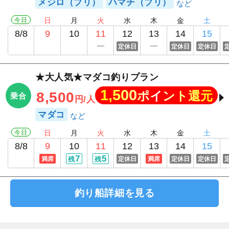
メジロ（ブリ）
ハマチ（ブリ）
今日
日
月
火
水
木
金
土
8/8
9
10
11
12
13
14
15
定休日
定休日
定休日
★大人気★マダコ釣りプラン
1,500
ポイント還元
8,500
乗合
円/人
マダコ
今日
日
月
火
水
木
金
土
8/8
9
10
11
12
13
14
15
7
5
満席
残
残
定休日
満席
定休日
定休日
釣り船詳細を見る