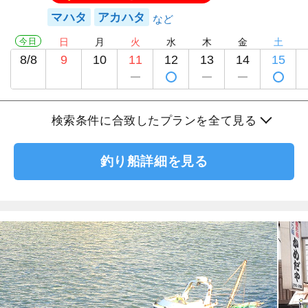
マハタ
アカハタ
今日
日
月
火
水
木
金
土
8/8
9
10
11
12
13
14
15
検索条件に合致したプランを全て見る
釣り船詳細を見る