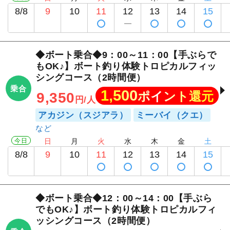
8/8
9
10
11
12
13
14
15
◆ボート乗合◆9：00～11：00【手ぶらで
もOK♪】ボート釣り体験トロピカルフィッ
シングコース（2時間便）
乗合
1,500
ポイント還元
9,350
円/人
アカジン（スジアラ）
ミーバイ（クエ）
今日
日
月
火
水
木
金
土
8/8
9
10
11
12
13
14
15
◆ボート乗合◆12：00～14：00【手ぶら
でもOK♪】ボート釣り体験トロピカルフィ
ッシングコース（2時間便）