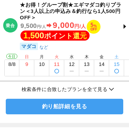
★お得！グループ割★エギマダコ釣りプラ
ン＜3人以上の申込み＆釣行なら1人500円
OFF＞
9,000
5
9,500
乗合
%
円/人
円/人
OFF
1,500
ポイント還元
マダコ
今日
日
月
火
水
木
金
土
8/8
9
10
11
12
13
14
15
検索条件に合致したプランを全て見る
釣り船詳細を見る