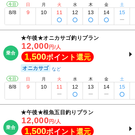
今日
日
月
火
水
木
金
土
8/8
9
10
11
12
13
14
15
★午後★オニカサゴ釣りプラン
12,000
円/人
乗合
1,500
ポイント還元
オニカサゴ
今日
日
月
火
水
木
金
土
8/8
9
10
11
12
13
14
15
★午後★根魚五目釣りプラン
12,000
円/人
乗合
1,500
ポイント還元