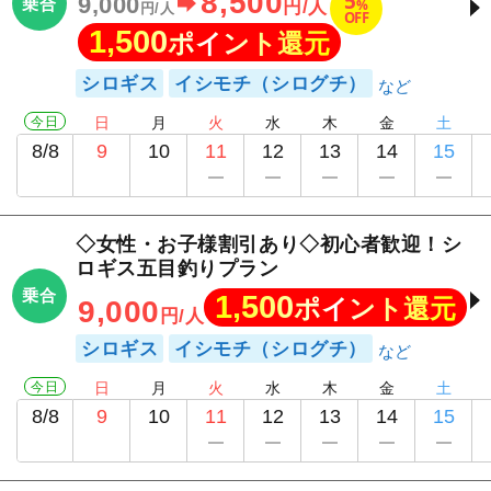
8,500
5
9,000
乗合
%
円/人
円/人
OFF
1,500
ポイント還元
シロギス
イシモチ（シログチ）
今日
日
月
火
水
木
金
土
8/8
9
10
11
12
13
14
15
◇女性・お子様割引あり◇初心者歓迎！シ
ロギス五目釣りプラン
乗合
1,500
ポイント還元
9,000
円/人
シロギス
イシモチ（シログチ）
今日
日
月
火
水
木
金
土
8/8
9
10
11
12
13
14
15