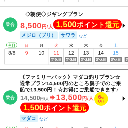
◇朝便◇ジギングプラン
1,500
ポイント還元
8,500
乗合
円/人
メジロ（ブリ）
サワラ
今日
日
月
火
水
木
金
土
8/8
9
10
11
12
13
14
15
定休日
定休日
定休日
定休日
定休日
《ファミリーパック》マダコ釣りプラン☆
通常プラン14,500円のところ親子でのご乗
船で13,500円！☆お得にご乗船できます♪
13,500
6
14,500
乗合
%
円/人
円/人
OFF
1,500
ポイント還元
マダコ