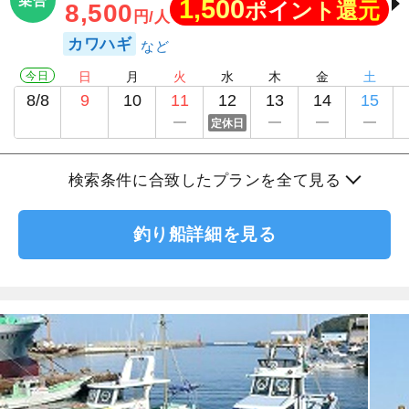
乗合
1,500
ポイント還元
8,500
円/人
カワハギ
今日
日
月
火
水
木
金
土
8/8
9
10
11
12
13
14
15
定休日
検索条件に合致したプランを全て見る
釣り船詳細を見る