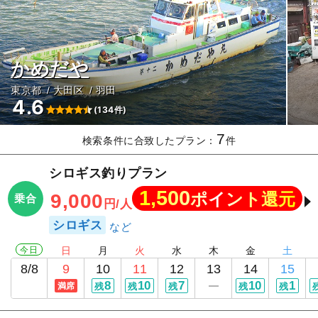
かめだや
東京都
大田区
羽田
4.6
(134件)
7
検索条件に合致したプラン：
件
シロギス釣りプラン
1,500
ポイント還元
9,000
乗合
円/人
シロギス
今日
日
月
火
水
木
金
土
8/8
9
10
11
12
13
14
15
8
10
7
10
1
満席
残
残
残
残
残