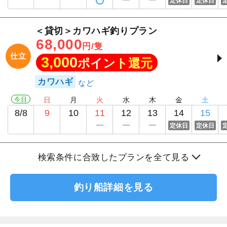
定休日
定休日
＜貸切＞カワハギ釣りプラン
68,000
円/隻
仕立
3,000
ポイント還元
カワハギ
今日
日
月
火
水
木
金
土
8/8
9
10
11
12
13
14
15
定休日
定休日
検索条件に合致したプランを全て見る
釣り船詳細を見る