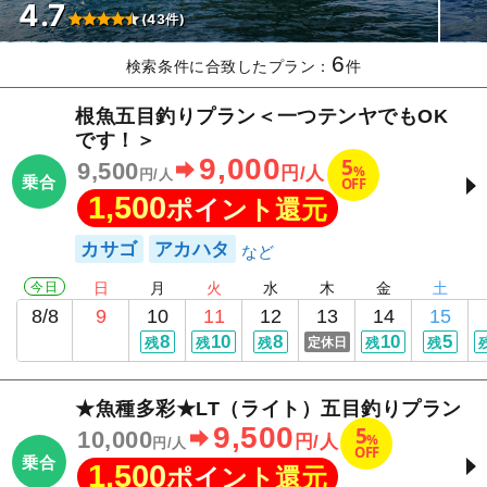
4.7
(43件)
6
検索条件に合致したプラン：
件
根魚五目釣りプラン＜一つテンヤでもOK
です！＞
9,000
5
9,500
%
円/人
円/人
乗合
OFF
1,500
ポイント還元
カサゴ
アカハタ
今日
日
月
火
水
木
金
土
8/8
9
10
11
12
13
14
15
8
10
8
10
5
残
残
残
定休日
残
残
★魚種多彩★LT（ライト）五目釣りプラン
9,500
5
10,000
%
円/人
円/人
OFF
乗合
1,500
ポイント還元