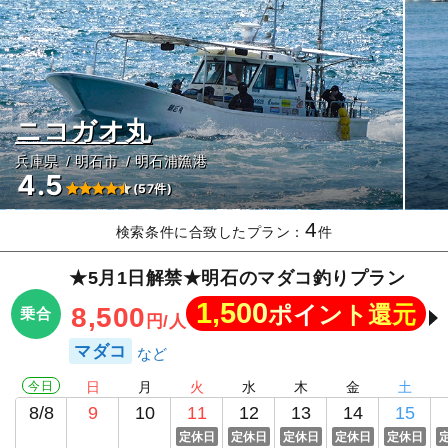
ニコガオ丸
兵庫県
明石市
明石浦漁港
4.5
(57件)
4
検索条件に合致したプラン：
件
★5月1日解禁★明石のマダコ釣りプラン
1,500
ポイント還元
8,500
乗合
円/人
マダコ
今日
日
月
火
水
木
金
土
8/8
9
10
11
12
13
14
15
定休日
定休日
定休日
定休日
定休日