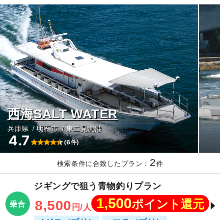
西海SALT WATER
兵庫県
明石市
東二見漁港
4.7
(6件)
2
検索条件に合致したプラン：
件
ジギングで狙う青物釣りプラン
1,500
ポイント還元
8,500
乗合
円/人