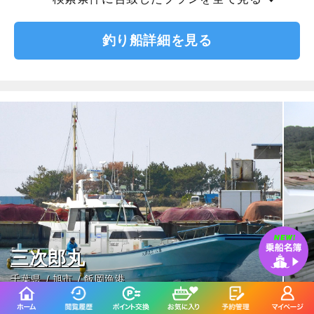
釣り船詳細を見る
三次郎丸
千葉県
旭市
飯岡漁港
4.5
(92件)