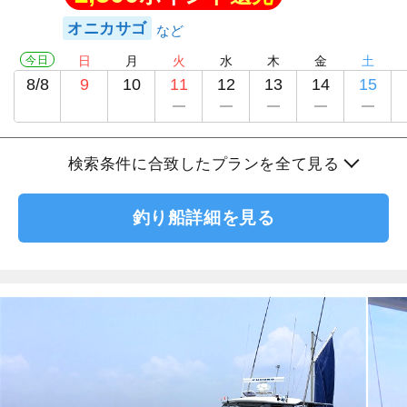
オニカサゴ
今日
日
月
火
水
木
金
土
8/8
9
10
11
12
13
14
15
検索条件に合致したプランを全て見る
釣り船詳細を見る