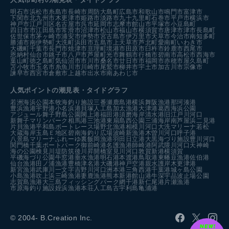
明石市
浜松市
糸島市
長崎市
周防大島町
広島市
和歌山市
鳴門市
富津市
下関市
北九州市
木更津市
姫路市
淡路市
九十九里町
石巻市
平戸市
横浜市
神戸市
江戸川区
名古屋市
呉市
延岡市
志摩市
館山市
平塚市
小豆島町
四日市市
江田島市
常滑市
沼津市
松山市
福山市
横須賀市
唐津市
津市
長島町
佐世保市
茅ヶ崎市
浦安市
伊勢市
宮古島市
伊万里市
天草市
今治市
南知多町
勝浦市
南伊勢町
大洗町
浜田市
五島市
上天草市
芦北町
愛南町
いわき市
大磯町
千葉市
長門市
焼津市
亘理町
境港市
田原市
臼杵市
鈴鹿市
西尾市
恩納村
仙台市
銚子市
八戸市
芦屋町
光市
舞鶴市
行橋市
碧南市
高松市
西海市
葉山町
徳之島町
気仙沼市
市川市
桑名市
廿日市市
福岡市
赤穂市
屋久島町
苫小牧市
玉名市
糸魚川市
川崎市
尾鷲市
柳井市
宇土市
加古川市
宗像市
諫早市
西宮市
倉敷市
上越市
出水市
南あわじ市
人気ポイントの潮見表・タイドグラフ
若洲海浜公園
本牧海釣り施設
三番瀬
鹿島港
横浜
舞阪漁港
那珂湊港
豊浜漁港
宇野港
小名浜港
貝塚人工島
加太漁港
大津港
葛西海浜公園
アジュール舞子
野島公園
閖上港
福田港
須磨海岸
清水港
旧江戸川河口
新舞子マリンパーク
相馬港
三池港
東扇島西公園
三浦海岸
南芦屋浜
二見港
片貝漁港
平和島ボートレース場
野北漁港
相模川河口
大洗マリーナ
若松
大蔵海岸
玉島Ｅ地区
碧南海釣り広場
波崎新漁港
木曽川河口
呼子港
八景島マリーナ
ふれーゆ裏
飯岡漁港
羽田
日立港
大黒海づり施設
豊川河口
関門橋
千葉ポートパーク
御前崎港
名護漁港
師崎港
阿武隈川河口
天神崎
海の公園
検見川堤防
筑後川昇開橋
室見川河口
敦賀新港
横須賀
平磯海づり公園
牛窓港
垂水漁港
明石港
本渡港
鳥取港
東幡豆漁港
佐伯港
仙台漁港
田ノ浦漁港
豊橋
津名港
大磯港
神戸空港親水護岸
木更津港
新宮漁港
武庫川一文字
吉野川河口
洲本港
三角西港
千葉港
城ヶ島公園
小島漁港
吹上浜
三崎漁港
妻鹿漁港
熊本新港
館山港
牛深
宇品波止場公園
志賀島漁港
大三島フィッシングパーク
網干港
新仁尾港
片瀬漁港
市原海釣り施設
姪浜漁港
本荘人工島
古宇利島
亀浦港
© 2004- B.Creation Inc.