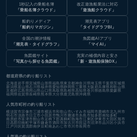
1秒記入の乗船名簿
改正遊漁船業法に対応
「乗船名簿クラウド」
「遊漁船クラウド」
船釣りメディア
潮見表アプリ
「船釣りマガジン」
「タイドグラフBI」
全国の潮汐情報
魚図鑑AIアプリ
「潮見表・タイドグラフ」
「マイAI」
魚図鑑サイト
充実の補償内容と安さ
「写真から探せる魚図鑑」
「新・遊漁船保険DX」
都道府県の釣り船リスト
北海道
岩手県
宮城県
山形県
福島県
東京都
神奈川県
埼玉県
千葉県
茨城県
新潟県
富山県
石川県
福井県
愛知県
静岡県
三重県
大阪府
兵庫県
和歌山県
京都府
広島県
岡山県
山口県
鳥取県
島根県
高知県
香川県
徳島県
愛媛県
福岡県
佐賀県
長崎県
熊本県
大分県
鹿児島県
沖縄県
人気市町村の釣り船リスト
横須賀市
宗像市
三浦市
横浜市
和歌山市
いすみ市
福岡市
鹿嶋市
北九州市
明石市
淡路市
日立市
小田原市
鴨川市
勝浦市
糸島市
知多郡南知多町
南房総市
富津市
館山市
足柄下郡真鶴町
熱海市
江東区
伊東市
大田区
旭市
日高郡印南町
平塚市
鎌倉市
酒田市
加古川市
田辺市
沼津市
品川区
小浜市
江戸川区
賀茂郡南伊豆町
南あわじ市
市川市
長岡市
人気港の釣り船リスト