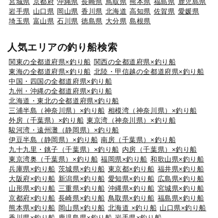
宮城県
京都府
沖縄県
長崎県
鳥取県
熊本県
福島県
鹿児島県
岩手県
山口県
岡山県
香川県
北海道
高知県
佐賀県
愛媛県
埼玉県
富山県
石川県
徳島県
大分県
島根県
人気エリアの釣り船検索
関東の全都道府県×釣り船
関西の全都道府県×釣り船
東海の全都道府県×釣り船
北陸・甲信越の全都道府県×釣り船
中国・四国の全都道府県×釣り船
九州・沖縄の全都道府県×釣り船
北海道・東北の全都道府県×釣り船
三浦半島（神奈川県）×釣り船
相模湾（神奈川県）×釣り船
外房（千葉県）×釣り船
東京湾（神奈川県）×釣り船
駿河湾・遠州灘（静岡県）×釣り船
伊豆半島（静岡県）×釣り船
南房（千葉県）×釣り船
九十九里・銚子（千葉県）×釣り船
内房（千葉県）×釣り船
東京湾奥（千葉県）×釣り船
福岡県×釣り船
和歌山県×釣り船
兵庫県×釣り船
茨城県×釣り船
東京都×釣り船
福井県×釣り船
大阪府×釣り船
新潟県×釣り船
愛知県×釣り船
広島県×釣り船
山形県×釣り船
三重県×釣り船
沖縄県×釣り船
宮城県×釣り船
京都府×釣り船
長崎県×釣り船
鳥取県×釣り船
福島県×釣り船
熊本県×釣り船
岡山県×釣り船
北海道 ×釣り船
山口県×釣り船
香川県×釣り船
鹿児島県×釣り船
岩手県×釣り船