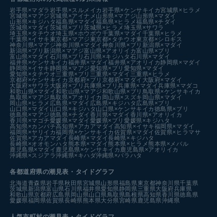
岩手県×マダラ
岩手県×スルメイカ
岩手県×ケンサキイカ
宮城県×ヒラメ
宮城県×マアジ
宮城県×アイナメ
山形県×マアジ
山形県×マダイ
山形県×キジハタ
福島県×マダイ
福島県×ヒラメ
福島県×チダイ
茨城県×マダイ
茨城県×ブリ
茨城県×ヒラメ
埼玉県×サワラ
埼玉県×タチウオ
埼玉県×ホウボウ
千葉県×マダイ
千葉県×ヒラメ
千葉県×イサキ
東京都×マアジ
東京都×タチウオ
東京都×シロギス
神奈川県×マアジ
神奈川県×マダイ
神奈川県×ブリ
新潟県×マダイ
新潟県×ブリ
新潟県×マアジ
富山県×アオリイカ
富山県×ブリ
富山県×マダイ
石川県×ブリ
石川県×キジハタ
石川県×マダイ
福井県×ケンサキイカ
福井県×マダイ
福井県×アオリイカ
静岡県×マダイ
静岡県×イサキ
静岡県×マアジ
愛知県×ブリ
愛知県×マダイ
愛知県×タチウオ
三重県×ブリ
三重県×マダイ
三重県×ヒラメ
京都府×ケンサキイカ
京都府×ブリ
京都府×マダイ
大阪府×マダイ
大阪府×サワラ
大阪府×ブリ
兵庫県×ブリ
兵庫県×マダイ
兵庫県×マダコ
和歌山県×マダイ
和歌山県×マアジ
和歌山県×ブリ
鳥取県×ケンサキイカ
鳥取県×マアジ
鳥取県×アオリイカ
岡山県×スズキ
岡山県×マダイ
岡山県×ヒラメ
広島県×マダイ
広島県×キジハタ
広島県×ブリ
山口県×マダイ
山口県×キジハタ
山口県×ケンサキイカ
徳島県×ブリ
徳島県×マアジ
徳島県×チダイ
香川県×マダイ
香川県×アオリイカ
香川県×マゴチ
愛媛県×マダイ
愛媛県×ブリ
愛媛県×キジハタ
高知県×カンパチ
高知県×アカアマダイ
高知県×イサキ
福岡県×マダイ
福岡県×ヤリイカ
福岡県×ケンサキイカ
佐賀県×マダイ
佐賀県×ヒラマサ
佐賀県×アカアマダイ
長崎県×マダイ
長崎県×キジハタ
長崎県×オオモンハタ
熊本県×マダイ
熊本県×ヒラメ
熊本県×メバル
鹿児島県×マダイ
鹿児島県×ケンサキイカ
鹿児島県×アオリイカ
沖縄県×スジアラ
沖縄県×キハダ
沖縄県×バラハタ
各都道府県の潮見表
・タイドグラフ
北海道
青森県
岩手県
秋田県
宮城県
山形県
福島県
東京都
神奈川県
千葉県
茨城県
新潟県
富山県
石川県
福井県
愛知県
静岡県
三重県
大阪府
兵庫県
和歌山県
京都府
広島県
岡山県
山口県
鳥取県
島根県
高知県
香川県
徳島県
愛媛県
福岡県
佐賀県
長崎県
熊本県
大分県
宮崎県
鹿児島県
沖縄県
人気市町村の潮見表・タイドグラフ