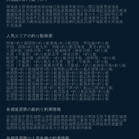
神湊港
大原港
鐘崎漁港
松輪江奈漁港
市堀川沿い
間口漁港
育波漁港
鹿嶋旧港
金沢漁港
加太港
飯岡漁港
鹿嶋新港
小田原新港
姪浜漁港
印南港
腰越漁港
佐島港
宇佐美港
真鶴港
久慈漁港
博多港カモメ広場前
明石港
酒田港
岐志漁港
手石港
走水港
福良港
大飯港
上総湊港
寺泊港
大洗港
明石浦漁港
大磯港
福浦港
長井新宿港
網代港
高浜港
平塚新港
大井漁港
片名漁港
人気エリアの釣り船検索
関東×釣り船
関西×釣り船
東海×釣り船
北陸・甲信越×釣り船
中国・四国×釣り船
九州・沖縄×釣り船
北海道・東北×釣り船
三浦半島（神奈川県）×釣り船
相模湾（神奈川県）×釣り船
外房（千葉県）×釣り船
東京湾（神奈川県）×釣り船
駿河湾・遠州灘（静岡県）×釣り船
伊豆半島（静岡県）×釣り船
南房（千葉県）×釣り船
九十九里・銚子（千葉県）×釣り船
内房（千葉県）×釣り船
東京湾奥（千葉県）×釣り船
神奈川県×釣り船
千葉県×釣り船
福岡県×釣り船
和歌山県×釣り船
兵庫県×釣り船
静岡県×釣り船
茨城県×釣り船
東京都×釣り船
福井県×釣り船
大阪府×釣り船
新潟県×釣り船
愛知県×釣り船
広島県×釣り船
山形県×釣り船
三重県×釣り船
宮城県×釣り船
京都府×釣り船
沖縄県×釣り船
長崎県×釣り船
鳥取県×釣り船
熊本県×釣り船
福島県×釣り船
鹿児島県×釣り船
岩手県×釣り船
山口県×釣り船
岡山県×釣り船
香川県×釣り船
北海道 ×釣り船
高知県×釣り船
佐賀県×釣り船
愛媛県×釣り船
埼玉県×釣り船
富山県×釣り船
石川県×釣り船
徳島県×釣り船
大分県×釣り船
島根県×釣り船
各都道府県の船釣り釣果情報
北海道
岩手県
宮城県
山形県
福島県
東京都
神奈川県
埼玉県
千葉県
茨城県
新潟県
富山県
石川県
福井県
愛知県
静岡県
三重県
大阪府
兵庫県
和歌山県
京都府
広島県
岡山県
山口県
鳥取県
島根県
高知県
香川県
徳島県
愛媛県
福岡県
佐賀県
長崎県
熊本県
大分県
鹿児島県
沖縄県
各都道府県の人気魚種の釣果情報