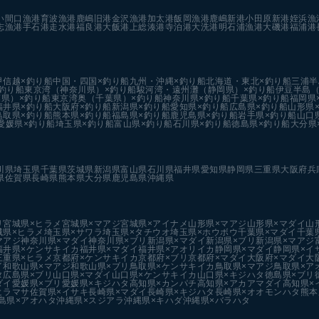
い
間口漁港
育波漁港
鹿嶋旧港
金沢漁港
加太港
飯岡漁港
鹿嶋新港
小田原新港
姪浜漁
志漁港
手石港
走水港
福良港
大飯港
上総湊港
寺泊港
大洗港
明石浦漁港
大磯港
福浦港
甲信越×釣り船
中国・四国×釣り船
九州・沖縄×釣り船
北海道・東北×釣り船
三浦半
釣り船
東京湾（神奈川県）×釣り船
駿河湾・遠州灘（静岡県）×釣り船
伊豆半島（
県）×釣り船
東京湾奥（千葉県）×釣り船
神奈川県×釣り船
千葉県×釣り船
福岡県
福井県×釣り船
大阪府×釣り船
新潟県×釣り船
愛知県×釣り船
広島県×釣り船
山形県
鳥取県×釣り船
熊本県×釣り船
福島県×釣り船
鹿児島県×釣り船
岩手県×釣り船
山口
愛媛県×釣り船
埼玉県×釣り船
富山県×釣り船
石川県×釣り船
徳島県×釣り船
大分県
川県
埼玉県
千葉県
茨城県
新潟県
富山県
石川県
福井県
愛知県
静岡県
三重県
大阪府
兵
県
佐賀県
長崎県
熊本県
大分県
鹿児島県
沖縄県
リ
宮城県×ヒラメ
宮城県×マアジ
宮城県×アイナメ
山形県×マアジ
山形県×マダイ
山
城県×ヒラメ
埼玉県×サワラ
埼玉県×タチウオ
埼玉県×ホウボウ
千葉県×マダイ
千葉
マアジ
神奈川県×マダイ
神奈川県×ブリ
新潟県×マダイ
新潟県×ブリ
新潟県×マアジ
福井県×ケンサキイカ
福井県×マダイ
福井県×アオリイカ
静岡県×マダイ
静岡県×イ
三重県×ヒラメ
京都府×ケンサキイカ
京都府×ブリ
京都府×マダイ
大阪府×マダイ
大
イ
和歌山県×マアジ
和歌山県×ブリ
鳥取県×ケンサキイカ
鳥取県×マアジ
鳥取県×ア
タ
広島県×ブリ
山口県×マダイ
山口県×ケンサキイカ
山口県×キジハタ
徳島県×ブリ
ダイ
愛媛県×ブリ
愛媛県×キジハタ
高知県×カンパチ
高知県×アカアマダイ
高知県×
ヒラマサ
佐賀県×イサキ
長崎県×マダイ
長崎県×キジハタ
長崎県×オオモンハタ
熊本
島県×アオハタ
沖縄県×スジアラ
沖縄県×キハダ
沖縄県×バラハタ