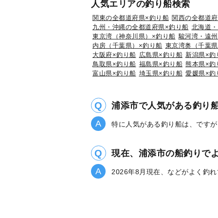
人気エリアの釣り船検索
関東の全都道府県×釣り船
関西の全都道府
九州・沖縄の全都道府県×釣り船
北海道・
東京湾（神奈川県）×釣り船
駿河湾・遠州
内房（千葉県）×釣り船
東京湾奥（千葉県
大阪府×釣り船
広島県×釣り船
新潟県×釣
鳥取県×釣り船
福島県×釣り船
熊本県×釣
富山県×釣り船
埼玉県×釣り船
愛媛県×釣
浦添市で人気がある釣り
特に人気がある釣り船は、ですが
現在、浦添市の船釣りで
2026年8月現在、などがよく釣