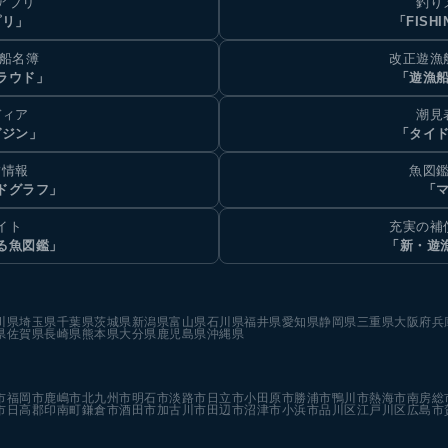
アプリ
釣り
プリ」
「FISHI
乗船名簿
改正遊漁
ラウド」
「遊漁
ディア
潮見
ガジン」
「タイド
汐情報
魚図鑑
ドグラフ」
「マ
イト
充実の補
る魚図鑑」
「新・遊
川県
埼玉県
千葉県
茨城県
新潟県
富山県
石川県
福井県
愛知県
静岡県
三重県
大阪府
兵
県
佐賀県
長崎県
熊本県
大分県
鹿児島県
沖縄県
市
福岡市
鹿嶋市
北九州市
明石市
淡路市
日立市
小田原市
勝浦市
鴨川市
熱海市
南房総
市
日高郡印南町
鎌倉市
酒田市
加古川市
田辺市
沼津市
小浜市
品川区
江戸川区
広島市