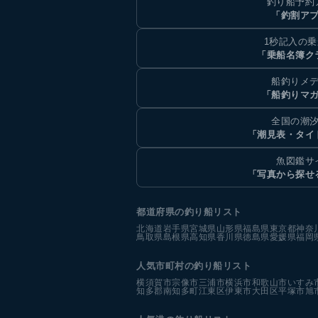
釣り船予約
「釣割ア
1秒記入の
「乗船名簿ク
船釣りメ
「船釣りマ
全国の潮
「潮見表・タイ
魚図鑑サ
「写真から探せ
都道府県の釣り船リスト
北海道
岩手県
宮城県
山形県
福島県
東京都
神奈
鳥取県
島根県
高知県
香川県
徳島県
愛媛県
福岡
人気市町村の釣り船リスト
横須賀市
宗像市
三浦市
横浜市
和歌山市
いすみ
知多郡南知多町
江東区
伊東市
大田区
平塚市
旭