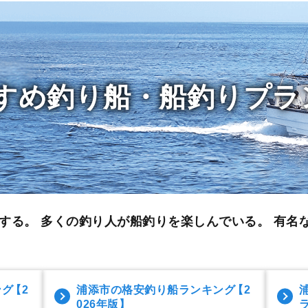
すめ釣り船・船釣りプラ
する。 多くの釣り人が船釣りを楽しんでいる。
有名
ング
【2
浦添市の格安釣り船ランキング
【2
026年版】