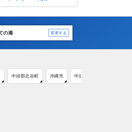
ての港
変更する
市
中頭郡北谷町
沖縄市
中頭郡嘉手納町
うるま