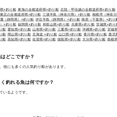
県×釣り船
東海の全都道府県×釣り船
北陸・甲信越の全都道府県×釣り船
東北の全都道府県×釣り船
三浦半島（神奈川県）×釣り船
相模湾（神奈川
灘（静岡県）×釣り船
伊豆半島（静岡県）×釣り船
南房（千葉県）×釣り
）×釣り船
福岡県×釣り船
和歌山県×釣り船
兵庫県×釣り船
茨城県×釣り
り船
愛知県×釣り船
山形県×釣り船
三重県×釣り船
沖縄県×釣り船
宮城
り船
岡山県×釣り船
北海道 ×釣り船
山口県×釣り船
香川県×釣り船
鹿児
り船
高知県×釣り船
佐賀県×釣り船
徳島県×釣り船
大分県×釣り船
島根
船はどこですか？
、他にも多くの人気釣り船があります。
よく釣れる魚は何ですか？
れているようです。