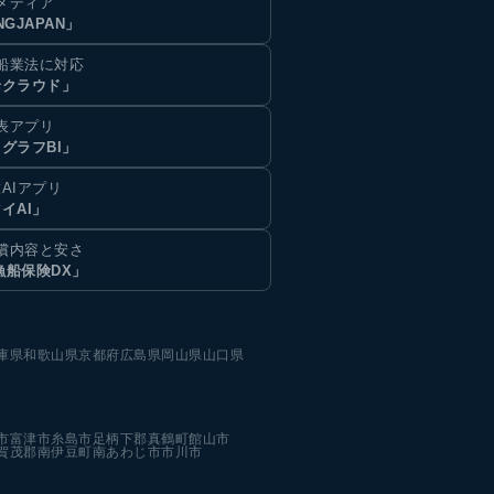
メディア
NGJAPAN」
船業法に対応
船クラウド」
表アプリ
グラフBI」
AIアプリ
イAI」
償内容と安さ
漁船保険DX」
庫県
和歌山県
京都府
広島県
岡山県
山口県
市
富津市
糸島市
足柄下郡真鶴町
館山市
賀茂郡南伊豆町
南あわじ市
市川市