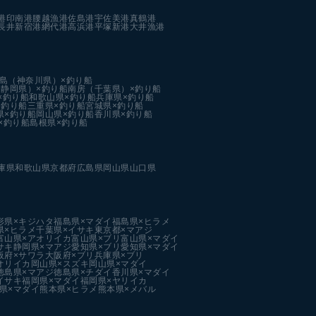
港
印南港
腰越漁港
佐島港
宇佐美港
真鶴港
長井新宿港
網代港
高浜港
平塚新港
大井漁港
島（神奈川県）×釣り船
静岡県）×釣り船
南房（千葉県）×釣り船
×釣り船
和歌山県×釣り船
兵庫県×釣り船
×釣り船
三重県×釣り船
宮城県×釣り船
県×釣り船
岡山県×釣り船
香川県×釣り船
×釣り船
島根県×釣り船
庫県
和歌山県
京都府
広島県
岡山県
山口県
形県×キジハタ
福島県×マダイ
福島県×ヒラメ
県×ヒラメ
千葉県×イサキ
東京都×マアジ
富山県×アオリイカ
富山県×ブリ
富山県×マダイ
サキ
静岡県×マアジ
愛知県×ブリ
愛知県×マダイ
阪府×サワラ
大阪府×ブリ
兵庫県×ブリ
オリイカ
岡山県×スズキ
岡山県×マダイ
徳島県×マアジ
徳島県×チダイ
香川県×マダイ
イサキ
福岡県×マダイ
福岡県×ヤリイカ
県×マダイ
熊本県×ヒラメ
熊本県×メバル