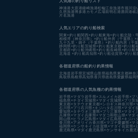
人気港の釣り船リスト
神湊港
大原港
鐘崎漁港
松輪江奈漁港
市堀川沿
久慈漁港
博多港カモメ広場前
明石港
酒田港
岐
片名漁港
人気エリアの釣り船検索
関東×釣り船
関西×釣り船
東海×釣り船
北陸・
相模湾（神奈川県）×釣り船
外房（千葉県）×
九十九里・銚子（千葉県）×釣り船
内房（千葉
静岡県×釣り船
茨城県×釣り船
東京都×釣り船
京都府×釣り船
沖縄県×釣り船
長崎県×釣り船
北海道 ×釣り船
高知県×釣り船
佐賀県×釣り船
各都道府県の船釣り釣果情報
北海道
岩手県
宮城県
山形県
福島県
東京都
神奈
鳥取県
島根県
高知県
香川県
徳島県
愛媛県
福岡
各都道府県の人気魚種の釣果情報
岩手県×マダラ
岩手県×スルメイカ
岩手県×ブ
福島県×チダイ
茨城県×マダイ
茨城県×ブリ
茨
東京都×タチウオ
東京都×シロギス
神奈川県×
石川県×ブリ
石川県×キジハタ
石川県×マダイ
愛知県×タチウオ
三重県×ブリ
三重県×マダイ
兵庫県×マダイ
兵庫県×マダコ
和歌山県×マダ
岡山県×ヒラメ
広島県×マダイ
広島県×キジハ
香川県×アオリイカ
香川県×マゴチ
愛媛県×マ
福岡県×ケンサキイカ
佐賀県×マダイ
佐賀県×
鹿児島県×マダイ
鹿児島県×ケンサキイカ
鹿児