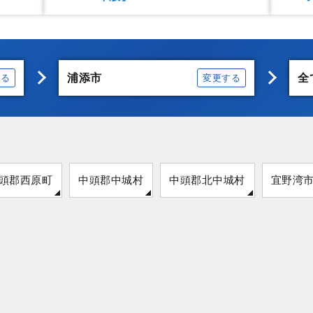
浦添市
全
する
変更する
頭郡西原町
中頭郡中城村
中頭郡北中城村
宜野湾