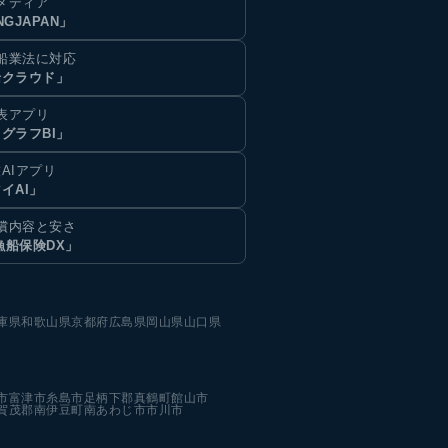
メディア
NGJAPAN」
船業法に対応
船クラウド」
表アプリ
グラフBI」
AIアプリ
イAI」
償内容と安さ
漁船保険DX」
庫県
和歌山県
京都府
広島県
岡山県
山口県
市
富津市
糸島市
足柄下郡真鶴町
館山市
賀茂郡南伊豆町
南あわじ市
市川市