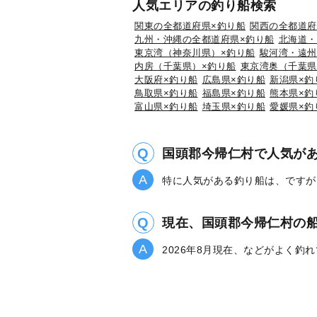
人気エリアの釣り船検索
関東の全都道府県×釣り船
関西の全都道府
九州・沖縄の全都道府県×釣り船
北海道・
東京湾（神奈川県）×釣り船
駿河湾・遠州
内房（千葉県）×釣り船
東京湾奥（千葉県
大阪府×釣り船
広島県×釣り船
新潟県×釣
鳥取県×釣り船
福島県×釣り船
熊本県×釣
富山県×釣り船
埼玉県×釣り船
愛媛県×釣
国頭郡今帰仁村で人気が
特に人気がある釣り船は、ですが
現在、国頭郡今帰仁村の
2026年8月現在、などがよく釣