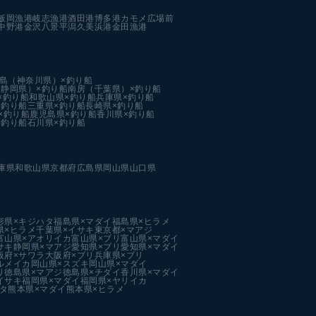
飯岡漁港
岐志漁港
酒田港
博多港カモメ広場前
中野港
金沢八景平潟
久美浜港
金田漁港
島（神奈川県）×釣り船
静岡県）×釣り船
南房（千葉県）×釣り船
×釣り船
和歌山県×釣り船
兵庫県×釣り船
×釣り船
三重県×釣り船
長崎県×釣り船
×釣り船
鹿児島県×釣り船
香川県×釣り船
×釣り船
石川県×釣り船
庫県
和歌山県
京都府
広島県
岡山県
山口県
形県×キジハタ
福島県×マダイ
福島県×ヒラメ
県×ヒラメ
千葉県×イサキ
東京都×マアジ
富山県×アオリイカ
富山県×ブリ
富山県×マダイ
サキ
静岡県×マアジ
愛知県×ブリ
愛知県×マダイ
阪府×サワラ
大阪府×ブリ
兵庫県×ブリ
ルメイカ
岡山県×スズキ
岡山県×マダイ
リ
徳島県×マアジ
徳島県×チダイ
香川県×マダイ
イサキ
福岡県×マダイ
福岡県×ヤリイカ
タ
熊本県×マダイ
熊本県×ヒラメ