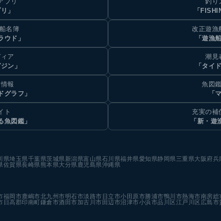
アプリ
釣り
プリ」
「FISHI
乗船名簿
改正遊漁
ラウド」
「遊漁
ディア
潮見
ガジン」
「タイド
汐情報
魚図鑑
ドグラフ」
「マ
イト
充実の補
る魚図鑑」
「新・遊
川県
埼玉県
千葉県
茨城県
新潟県
富山県
石川県
福井県
愛知県
静岡県
三重県
大阪府
兵
県
佐賀県
長崎県
熊本県
大分県
鹿児島県
沖縄県
市
福岡市
鹿嶋市
北九州市
明石市
淡路市
日立市
小田原市
勝浦市
鴨川市
熱海市
南房総
市
日高郡印南町
鎌倉市
酒田市
加古川市
田辺市
沼津市
小浜市
品川区
江戸川区
広島市