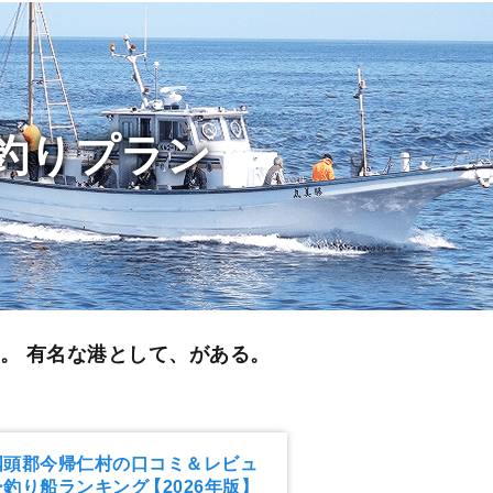
釣りプラン
る。
有名な港として、がある。
国頭郡今帰仁村の口コミ＆レビュ
ー釣り船ランキング
【2026年版】