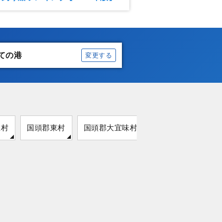
ての港
変更する
江村
国頭郡東村
国頭郡大宜味村
国頭郡国頭村