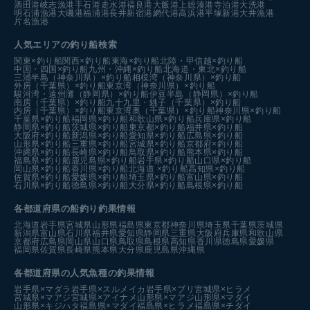
酒田港
岐志漁港
手石港
走水港
福良港
大飯港
上総湊港
寺泊港
大洗港
明石浦漁港
大磯港
福浦港
長井新宿港
網代港
高浜港
平塚新港
大井漁港
片名漁港
人気エリアの釣り船検索
関東×釣り船
関西×釣り船
東海×釣り船
北陸・甲信越×釣り船
中国・四国×釣り船
九州・沖縄×釣り船
北海道・東北×釣り船
三浦半島（神奈川県）×釣り船
相模湾（神奈川県）×釣り船
外房（千葉県）×釣り船
東京湾（神奈川県）×釣り船
駿河湾・遠州灘（静岡県）×釣り船
伊豆半島（静岡県）×釣り船
南房（千葉県）×釣り船
九十九里・銚子（千葉県）×釣り船
内房（千葉県）×釣り船
東京湾奥（千葉県）×釣り船
神奈川県×釣り船
千葉県×釣り船
福岡県×釣り船
和歌山県×釣り船
兵庫県×釣り船
静岡県×釣り船
茨城県×釣り船
東京都×釣り船
福井県×釣り船
大阪府×釣り船
新潟県×釣り船
愛知県×釣り船
広島県×釣り船
山形県×釣り船
三重県×釣り船
宮城県×釣り船
京都府×釣り船
沖縄県×釣り船
長崎県×釣り船
鳥取県×釣り船
熊本県×釣り船
福島県×釣り船
鹿児島県×釣り船
岩手県×釣り船
山口県×釣り船
岡山県×釣り船
香川県×釣り船
北海道 ×釣り船
高知県×釣り船
佐賀県×釣り船
愛媛県×釣り船
埼玉県×釣り船
富山県×釣り船
石川県×釣り船
徳島県×釣り船
大分県×釣り船
島根県×釣り船
各都道府県の船釣り釣果情報
北海道
岩手県
宮城県
山形県
福島県
東京都
神奈川県
埼玉県
千葉県
茨城県
新潟県
富山県
石川県
福井県
愛知県
静岡県
三重県
大阪府
兵庫県
和歌山県
京都府
広島県
岡山県
山口県
鳥取県
島根県
高知県
香川県
徳島県
愛媛県
福岡県
佐賀県
長崎県
熊本県
大分県
鹿児島県
沖縄県
各都道府県の人気魚種の釣果情報
岩手県×マダラ
岩手県×スルメイカ
岩手県×ブリ
宮城県×ヒラメ
宮城県×マアジ
宮城県×アイナメ
山形県×マアジ
山形県×マダイ
山形県×キジハタ
福島県×マダイ
福島県×ヒラメ
福島県×チダイ