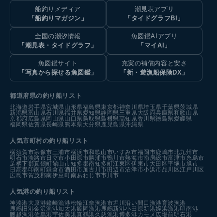
船釣りメディア
潮見表アプリ
「船釣りマガジン」
「タイドグラフBI」
全国の潮汐情報
魚図鑑AIアプリ
「潮見表・タイドグラフ」
「マイAI」
魚図鑑サイト
充実の補償内容と安さ
「写真から探せる魚図鑑」
「新・遊漁船保険DX」
都道府県の釣り船リスト
北海道
岩手県
宮城県
山形県
福島県
東京都
神奈川県
埼玉県
千葉県
茨城県
新潟県
富山県
石川県
福井県
愛知県
静岡県
三重県
大阪府
兵庫県
和歌山県
京都府
広島県
岡山県
山口県
鳥取県
島根県
高知県
香川県
徳島県
愛媛県
福岡県
佐賀県
長崎県
熊本県
大分県
鹿児島県
沖縄県
人気市町村の釣り船リスト
横須賀市
宗像市
三浦市
横浜市
和歌山市
いすみ市
福岡市
鹿嶋市
北九州市
明石市
淡路市
日立市
小田原市
勝浦市
鴨川市
熱海市
南房総市
富津市
糸島市
足柄下郡真鶴町
館山市
知多郡南知多町
江東区
伊東市
大田区
平塚市
旭市
日高郡印南町
鎌倉市
酒田市
加古川市
田辺市
沼津市
小浜市
品川区
江戸川区
広島市
賀茂郡南伊豆町
南あわじ市
市川市
人気港の釣り船リスト
神湊港
大原港
鐘崎漁港
松輪江奈漁港
市堀川沿い
間口漁港
育波漁港
鹿嶋旧港
金沢漁港
加太港
飯岡漁港
鹿嶋新港
小田原新港
姪浜漁港
印南港
腰越漁港
佐島港
宇佐美港
真鶴港
久慈漁港
博多港カモメ広場前
明石港