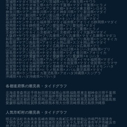
茨城県×マダイ
茨城県×ブリ
茨城県×ヒラメ
埼玉県×サワラ
埼玉県×タチウオ
埼玉県×ホウボウ
千葉県×マダイ
千葉県×ヒラメ
千葉県×イサキ
東京都×マアジ
東京都×タチウオ
東京都×シロギス
神奈川県×マアジ
神奈川県×マダイ
神奈川県×ブリ
新潟県×マダイ
新潟県×ブリ
新潟県×マアジ
富山県×アオリイカ
富山県×ブリ
富山県×マダイ
石川県×ブリ
石川県×キジハタ
石川県×マダイ
福井県×ケンサキイカ
福井県×マダイ
福井県×アオリイカ
静岡県×マダイ
静岡県×イサキ
静岡県×マアジ
愛知県×ブリ
愛知県×マダイ
愛知県×タチウオ
三重県×ブリ
三重県×マダイ
三重県×ヒラメ
京都府×ケンサキイカ
京都府×ブリ
京都府×マダイ
大阪府×マダイ
大阪府×サワラ
大阪府×ブリ
兵庫県×ブリ
兵庫県×マダイ
兵庫県×マダコ
和歌山県×マダイ
和歌山県×マアジ
和歌山県×ブリ
鳥取県×ケンサキイカ
鳥取県×マアジ
鳥取県×アオリイカ
岡山県×スズキ
岡山県×マダイ
岡山県×ヒラメ
広島県×マダイ
広島県×キジハタ
広島県×ブリ
山口県×マダイ
山口県×ケンサキイカ
山口県×キジハタ
徳島県×ブリ
徳島県×マアジ
徳島県×チダイ
香川県×マダイ
香川県×アオリイカ
香川県×マゴチ
愛媛県×マダイ
愛媛県×ブリ
愛媛県×キジハタ
高知県×カンパチ
高知県×アカアマダイ
高知県×イサキ
福岡県×マダイ
福岡県×ヤリイカ
福岡県×ケンサキイカ
佐賀県×マダイ
佐賀県×ヒラマサ
佐賀県×イサキ
長崎県×マダイ
長崎県×キジハタ
長崎県×オオモンハタ
熊本県×マダイ
熊本県×ヒラメ
熊本県×メバル
鹿児島県×マダイ
鹿児島県×ケンサキイカ
鹿児島県×アオハタ
沖縄県×スジアラ
沖縄県×キハダ
沖縄県×バラハタ
各都道府県の潮見表
・タイドグラフ
北海道
青森県
岩手県
秋田県
宮城県
山形県
福島県
東京都
神奈川県
千葉県
茨城県
新潟県
富山県
石川県
福井県
愛知県
静岡県
三重県
大阪府
兵庫県
和歌山県
京都府
広島県
岡山県
山口県
鳥取県
島根県
高知県
香川県
徳島県
愛媛県
福岡県
佐賀県
長崎県
熊本県
大分県
宮崎県
鹿児島県
沖縄県
人気市町村の潮見表・タイドグラフ
明石市
浜松市
糸島市
長崎市
周防大島町
広島市
和歌山市
鳴門市
富津市
下関市
北九州市
木更津市
姫路市
淡路市
九十九里町
石巻市
平戸市
横浜市
神戸市
江戸川区
名古屋市
呉市
延岡市
志摩市
館山市
平塚市
小豆島町