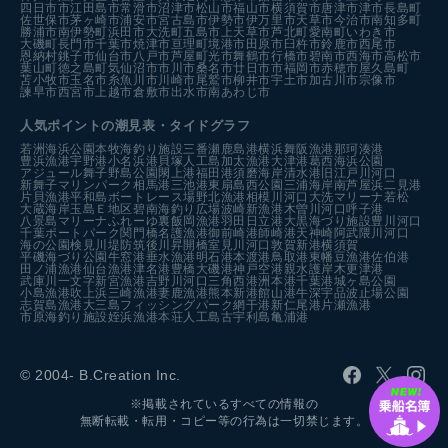
四日市市
江田島市
常滑市
沼津市
松山市
福山市
横須賀市
唐津市
津市
長島町
佐世保市
茅ヶ崎市
浦安市
宮古島市
伊勢市
伊万里市
天草市
今治市
南知多町
勝浦市
南伊勢町
浜田市
大洗町
五島市
上天草市
芦北町
愛南町
いわき市
大磯町
長門市
千葉市
焼津市
亘理町
境港市
田原市
臼杵市
鈴鹿市
西尾市
恩納村
銚子市
仙台市
八戸市
芦屋町
光市
舞鶴市
行橋市
碧南市
西海市
高松市
葉山町
徳之島町
気仙沼市
市川市
桑名市
廿日市市
福岡市
赤穂市
屋久島町
苫小牧市
玉名市
糸魚川市
川崎市
尾鷲市
柳井市
宇土市
加古川市
宗像市
諫早市
西宮市
上越市
倉敷市
出水市
南あわじ市
人気ポイントの潮見表・タイドグラフ
若洲海浜公園
本牧海釣り施設
三番瀬
鹿島港
横浜
舞阪漁港
那珂湊港
豊浜漁港
宇野港
小名浜港
貝塚人工島
加太漁港
大津港
葛西海浜公園
アジュール舞子
野島公園
閖上港
福田港
須磨海岸
清水港
旧江戸川河口
新舞子マリンパーク
相馬港
三池港
東扇島西公園
三浦海岸
南芦屋浜
二見港
片貝漁港
平和島ボートレース場
野北漁港
相模川河口
大洗マリーナ
若松
大蔵海岸
玉島Ｅ地区
碧南海釣り広場
波崎新漁港
木曽川河口
呼子港
八景島マリーナ
ふれーゆ裏
飯岡漁港
羽田
日立港
大黒海づり施設
豊川河口
千葉ポートパーク
関門橋
名護漁港
御前崎港
師崎港
天神崎
阿武隈川河口
海の公園
検見川堤防
筑後川昇開橋
室見川河口
敦賀新港
横須賀
平磯海づり公園
牛窓港
垂水漁港
明石港
本渡港
鳥取港
東幡豆漁港
佐伯港
田ノ浦漁港
仙台漁港
津名港
豊橋
大磯港
神戸空港親水護岸
木更津港
武庫川一文字
新宮漁港
吉野川河口
三角西港
洲本港
千葉港
城ヶ島公園
小島漁港
吹上浜
三崎漁港
妻鹿漁港
熊本新港
館山港
牛深
宇品波止場公園
志賀島漁港
大三島フィッシングパーク
網干港
新仁尾港
片瀬漁港
市原海釣り施設
姪浜漁港
本荘人工島
古宇利島
亀浦港
© 2004- B.Creation Inc.
※掲載されているすべての情報の
無断転載・転用・コピー等の行為は一切禁じます。