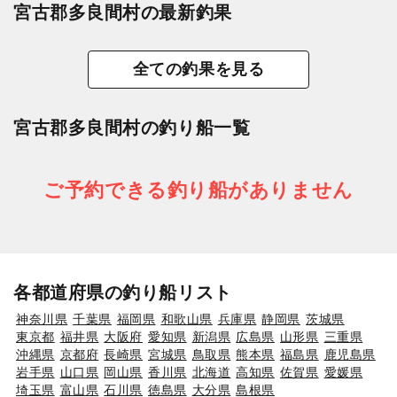
宮古郡多良間村の最新釣果
全ての釣果を見る
宮古郡多良間村の釣り船一覧
ご予約できる釣り船がありません
各都道府県の釣り船リスト
神奈川県
千葉県
福岡県
和歌山県
兵庫県
静岡県
茨城県
東京都
福井県
大阪府
愛知県
新潟県
広島県
山形県
三重県
沖縄県
京都府
長崎県
宮城県
鳥取県
熊本県
福島県
鹿児島県
岩手県
山口県
岡山県
香川県
北海道
高知県
佐賀県
愛媛県
埼玉県
富山県
石川県
徳島県
大分県
島根県