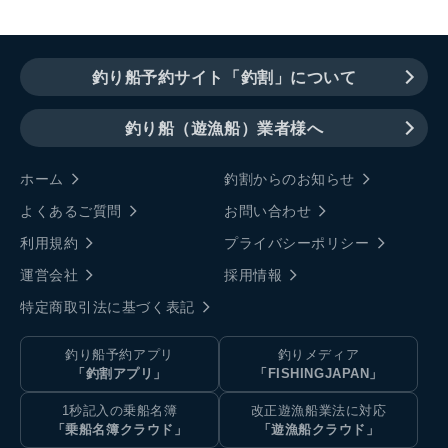
釣り船予約サイト「釣割」について
釣り船（遊漁船）業者様へ
ホーム
釣割からのお知らせ
よくあるご質問
お問い合わせ
利用規約
プライバシーポリシー
運営会社
採用情報
特定商取引法に基づく表記
釣り船予約アプリ
釣りメディア
「釣割アプリ」
「FISHINGJAPAN」
1秒記入の乗船名簿
改正遊漁船業法に対応
「乗船名簿クラウド」
「遊漁船クラウド」