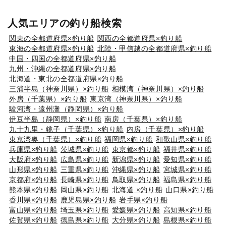
人気エリアの釣り船検索
関東の全都道府県×釣り船
関西の全都道府県×釣り船
東海の全都道府県×釣り船
北陸・甲信越の全都道府県×釣り船
中国・四国の全都道府県×釣り船
九州・沖縄の全都道府県×釣り船
北海道・東北の全都道府県×釣り船
三浦半島（神奈川県）×釣り船
相模湾（神奈川県）×釣り船
外房（千葉県）×釣り船
東京湾（神奈川県）×釣り船
駿河湾・遠州灘（静岡県）×釣り船
伊豆半島（静岡県）×釣り船
南房（千葉県）×釣り船
九十九里・銚子（千葉県）×釣り船
内房（千葉県）×釣り船
東京湾奥（千葉県）×釣り船
福岡県×釣り船
和歌山県×釣り船
兵庫県×釣り船
茨城県×釣り船
東京都×釣り船
福井県×釣り船
大阪府×釣り船
広島県×釣り船
新潟県×釣り船
愛知県×釣り船
山形県×釣り船
三重県×釣り船
沖縄県×釣り船
宮城県×釣り船
京都府×釣り船
長崎県×釣り船
鳥取県×釣り船
福島県×釣り船
熊本県×釣り船
岡山県×釣り船
北海道 ×釣り船
山口県×釣り船
香川県×釣り船
鹿児島県×釣り船
岩手県×釣り船
富山県×釣り船
埼玉県×釣り船
愛媛県×釣り船
高知県×釣り船
佐賀県×釣り船
徳島県×釣り船
大分県×釣り船
島根県×釣り船