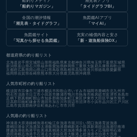
船釣りメディア
潮見表アプリ
「船釣りマガジン」
「タイドグラフBI」
全国の潮汐情報
魚図鑑AIアプリ
「潮見表・タイドグラフ」
「マイAI」
魚図鑑サイト
充実の補償内容と安さ
「写真から探せる魚図鑑」
「新・遊漁船保険DX」
都道府県の釣り船リスト
北海道
岩手県
宮城県
山形県
福島県
東京都
神奈川県
埼玉県
千葉県
茨城県
新潟県
富山県
石川県
福井県
愛知県
静岡県
三重県
大阪府
兵庫県
和歌山県
京都府
広島県
岡山県
山口県
鳥取県
島根県
高知県
香川県
徳島県
愛媛県
福岡県
佐賀県
長崎県
熊本県
大分県
鹿児島県
沖縄県
人気市町村の釣り船リスト
横須賀市
宗像市
三浦市
横浜市
和歌山市
いすみ市
福岡市
鹿嶋市
北九州市
明石市
淡路市
日立市
小田原市
勝浦市
鴨川市
熱海市
南房総市
富津市
糸島市
足柄下郡真鶴町
館山市
知多郡南知多町
江東区
伊東市
大田区
平塚市
旭市
日高郡印南町
鎌倉市
酒田市
加古川市
田辺市
沼津市
小浜市
品川区
江戸川区
広島市
賀茂郡南伊豆町
南あわじ市
市川市
人気港の釣り船リスト
神湊港
大原港
鐘崎漁港
松輪江奈漁港
市堀川沿い
間口漁港
育波漁港
鹿嶋旧港
金沢漁港
加太港
飯岡漁港
鹿嶋新港
小田原新港
姪浜漁港
印南港
腰越漁港
佐島港
宇佐美港
真鶴港
久慈漁港
博多港カモメ広場前
明石港
酒田港
岐志漁港
手石港
走水港
福良港
大飯港
上総湊港
寺泊港
大洗港