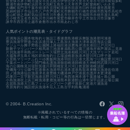
佐世保市
茅ヶ崎市
浦安市
宮古島市
伊勢市
伊万里市
天草市
今治市
南知多町
勝浦市
南伊勢町
浜田市
大洗町
五島市
上天草市
芦北町
愛南町
いわき市
大磯町
長門市
千葉市
焼津市
亘理町
境港市
田原市
臼杵市
鈴鹿市
西尾市
恩納村
銚子市
仙台市
八戸市
芦屋町
光市
舞鶴市
行橋市
碧南市
西海市
高松市
葉山町
徳之島町
気仙沼市
市川市
桑名市
廿日市市
福岡市
赤穂市
屋久島町
苫小牧市
玉名市
糸魚川市
川崎市
尾鷲市
柳井市
宇土市
加古川市
宗像市
諫早市
西宮市
上越市
倉敷市
出水市
南あわじ市
人気ポイントの潮見表・タイドグラフ
若洲海浜公園
本牧海釣り施設
三番瀬
鹿島港
横浜
舞阪漁港
那珂湊港
豊浜漁港
宇野港
小名浜港
貝塚人工島
加太漁港
大津港
葛西海浜公園
アジュール舞子
野島公園
閖上港
福田港
須磨海岸
清水港
旧江戸川河口
新舞子マリンパーク
相馬港
三池港
東扇島西公園
三浦海岸
南芦屋浜
二見港
片貝漁港
平和島ボートレース場
野北漁港
相模川河口
大洗マリーナ
若松
大蔵海岸
玉島Ｅ地区
碧南海釣り広場
波崎新漁港
木曽川河口
呼子港
八景島マリーナ
ふれーゆ裏
飯岡漁港
羽田
日立港
大黒海づり施設
豊川河口
千葉ポートパーク
関門橋
名護漁港
御前崎港
師崎港
天神崎
阿武隈川河口
海の公園
検見川堤防
筑後川昇開橋
室見川河口
敦賀新港
横須賀
平磯海づり公園
牛窓港
垂水漁港
明石港
本渡港
鳥取港
東幡豆漁港
佐伯港
田ノ浦漁港
仙台漁港
津名港
豊橋
大磯港
神戸空港親水護岸
木更津港
武庫川一文字
新宮漁港
吉野川河口
三角西港
洲本港
千葉港
城ヶ島公園
小島漁港
吹上浜
三崎漁港
妻鹿漁港
熊本新港
館山港
牛深
宇品波止場公園
志賀島漁港
大三島フィッシングパーク
網干港
新仁尾港
片瀬漁港
市原海釣り施設
姪浜漁港
本荘人工島
古宇利島
亀浦港
© 2004- B.Creation Inc.
※掲載されているすべての情報の
無断転載・転用・コピー等の行為は一切禁じます。