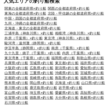
人気エリアの釣り船検索
関東の全都道府県×釣り船
関西の全都道府県×釣り船
東海の全都道府県×釣り船
北陸・甲信越の全都道府県×釣り船
中国・四国の全都道府県×釣り船
九州・沖縄の全都道府県×釣り船
北海道・東北の全都道府県×釣り船
三浦半島（神奈川県）×釣り船
相模湾（神奈川県）×釣り船
外房（千葉県）×釣り船
東京湾（神奈川県）×釣り船
駿河湾・遠州灘（静岡県）×釣り船
伊豆半島（静岡県）×釣り船
南房（千葉県）×釣り船
九十九里・銚子（千葉県）×釣り船
内房（千葉県）×釣り船
東京湾奥（千葉県）×釣り船
福岡県×釣り船
和歌山県×釣り船
兵庫県×釣り船
茨城県×釣り船
東京都×釣り船
福井県×釣り船
大阪府×釣り船
広島県×釣り船
新潟県×釣り船
愛知県×釣り船
山形県×釣り船
三重県×釣り船
沖縄県×釣り船
宮城県×釣り船
京都府×釣り船
長崎県×釣り船
鳥取県×釣り船
福島県×釣り船
熊本県×釣り船
岡山県×釣り船
北海道 ×釣り船
山口県×釣り船
香川県×釣り船
鹿児島県×釣り船
岩手県×釣り船
富山県×釣り船
埼玉県×釣り船
愛媛県×釣り船
高知県×釣り船
佐賀県×釣り船
徳島県×釣り船
大分県×釣り船
島根県×釣り船
石川県×釣り船