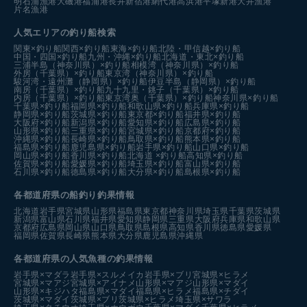
明石浦漁港
大磯港
福浦港
長井新宿港
網代港
高浜港
平塚新港
大井漁港
片名漁港
人気エリアの釣り船検索
関東×釣り船
関西×釣り船
東海×釣り船
北陸・甲信越×釣り船
中国・四国×釣り船
九州・沖縄×釣り船
北海道・東北×釣り船
三浦半島（神奈川県）×釣り船
相模湾（神奈川県）×釣り船
外房（千葉県）×釣り船
東京湾（神奈川県）×釣り船
駿河湾・遠州灘（静岡県）×釣り船
伊豆半島（静岡県）×釣り船
南房（千葉県）×釣り船
九十九里・銚子（千葉県）×釣り船
内房（千葉県）×釣り船
東京湾奥（千葉県）×釣り船
神奈川県×釣り船
千葉県×釣り船
福岡県×釣り船
和歌山県×釣り船
兵庫県×釣り船
静岡県×釣り船
茨城県×釣り船
東京都×釣り船
福井県×釣り船
大阪府×釣り船
新潟県×釣り船
愛知県×釣り船
広島県×釣り船
山形県×釣り船
三重県×釣り船
宮城県×釣り船
京都府×釣り船
沖縄県×釣り船
長崎県×釣り船
鳥取県×釣り船
熊本県×釣り船
福島県×釣り船
鹿児島県×釣り船
岩手県×釣り船
山口県×釣り船
岡山県×釣り船
香川県×釣り船
北海道 ×釣り船
高知県×釣り船
佐賀県×釣り船
愛媛県×釣り船
埼玉県×釣り船
富山県×釣り船
石川県×釣り船
徳島県×釣り船
大分県×釣り船
島根県×釣り船
各都道府県の船釣り釣果情報
北海道
岩手県
宮城県
山形県
福島県
東京都
神奈川県
埼玉県
千葉県
茨城県
新潟県
富山県
石川県
福井県
愛知県
静岡県
三重県
大阪府
兵庫県
和歌山県
京都府
広島県
岡山県
山口県
鳥取県
島根県
高知県
香川県
徳島県
愛媛県
福岡県
佐賀県
長崎県
熊本県
大分県
鹿児島県
沖縄県
各都道府県の人気魚種の釣果情報
岩手県×マダラ
岩手県×スルメイカ
岩手県×ブリ
宮城県×ヒラメ
宮城県×マアジ
宮城県×アイナメ
山形県×マアジ
山形県×マダイ
山形県×キジハタ
福島県×マダイ
福島県×ヒラメ
福島県×チダイ
茨城県×マダイ
茨城県×ブリ
茨城県×ヒラメ
埼玉県×サワラ