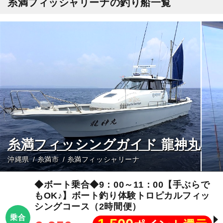
糸満フィッシャリーナの釣り船一覧
糸満フィッシングガイド 龍神丸
沖縄県
糸満市
糸満フィッシャリーナ
◆ボート乗合◆9：00～11：00【手ぶらで
もOK♪】ボート釣り体験トロピカルフィッ
シングコース（2時間便）
乗合