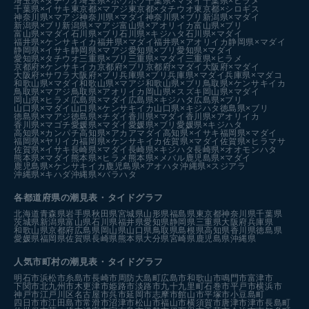
埼玉県×タチウオ
埼玉県×ホウボウ
千葉県×マダイ
千葉県×ヒラメ
千葉県×イサキ
東京都×マアジ
東京都×タチウオ
東京都×シロギス
神奈川県×マアジ
神奈川県×マダイ
神奈川県×ブリ
新潟県×マダイ
新潟県×ブリ
新潟県×マアジ
富山県×アオリイカ
富山県×ブリ
富山県×マダイ
石川県×ブリ
石川県×キジハタ
石川県×マダイ
福井県×ケンサキイカ
福井県×マダイ
福井県×アオリイカ
静岡県×マダイ
静岡県×イサキ
静岡県×マアジ
愛知県×ブリ
愛知県×マダイ
愛知県×タチウオ
三重県×ブリ
三重県×マダイ
三重県×ヒラメ
京都府×ケンサキイカ
京都府×ブリ
京都府×マダイ
大阪府×マダイ
大阪府×サワラ
大阪府×ブリ
兵庫県×ブリ
兵庫県×マダイ
兵庫県×マダコ
和歌山県×マダイ
和歌山県×マアジ
和歌山県×ブリ
鳥取県×ケンサキイカ
鳥取県×マアジ
鳥取県×アオリイカ
岡山県×スズキ
岡山県×マダイ
岡山県×ヒラメ
広島県×マダイ
広島県×キジハタ
広島県×ブリ
山口県×マダイ
山口県×ケンサキイカ
山口県×キジハタ
徳島県×ブリ
徳島県×マアジ
徳島県×チダイ
香川県×マダイ
香川県×アオリイカ
香川県×マゴチ
愛媛県×マダイ
愛媛県×ブリ
愛媛県×キジハタ
高知県×カンパチ
高知県×アカアマダイ
高知県×イサキ
福岡県×マダイ
福岡県×ヤリイカ
福岡県×ケンサキイカ
佐賀県×マダイ
佐賀県×ヒラマサ
佐賀県×イサキ
長崎県×マダイ
長崎県×キジハタ
長崎県×オオモンハタ
熊本県×マダイ
熊本県×ヒラメ
熊本県×メバル
鹿児島県×マダイ
鹿児島県×ケンサキイカ
鹿児島県×アオハタ
沖縄県×スジアラ
沖縄県×キハダ
沖縄県×バラハタ
各都道府県の潮見表
・タイドグラフ
北海道
青森県
岩手県
秋田県
宮城県
山形県
福島県
東京都
神奈川県
千葉県
茨城県
新潟県
富山県
石川県
福井県
愛知県
静岡県
三重県
大阪府
兵庫県
和歌山県
京都府
広島県
岡山県
山口県
鳥取県
島根県
高知県
香川県
徳島県
愛媛県
福岡県
佐賀県
長崎県
熊本県
大分県
宮崎県
鹿児島県
沖縄県
人気市町村の潮見表・タイドグラフ
明石市
浜松市
糸島市
長崎市
周防大島町
広島市
和歌山市
鳴門市
富津市
下関市
北九州市
木更津市
姫路市
淡路市
九十九里町
石巻市
平戸市
横浜市
神戸市
江戸川区
名古屋市
呉市
延岡市
志摩市
館山市
平塚市
小豆島町
四日市市
江田島市
常滑市
沼津市
松山市
福山市
横須賀市
唐津市
津市
長島町